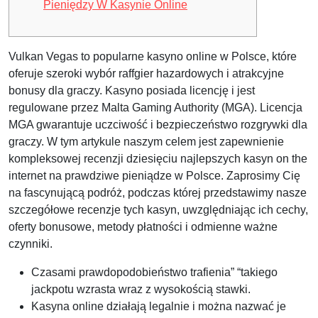
Pieniędzy W Kasynie Online
Vulkan Vegas to popularne kasyno online w Polsce, które
oferuje szeroki wybór raffgier hazardowych i atrakcyjne
bonusy dla graczy. Kasyno posiada licencję i jest
regulowane przez Malta Gaming Authority (MGA). Licencja
MGA gwarantuje uczciwość i bezpieczeństwo rozgrywki dla
graczy. W tym artykule naszym celem jest zapewnienie
kompleksowej recenzji dziesięciu najlepszych kasyn on the
internet na prawdziwe pieniądze w Polsce. Zaprosimy Cię
na fascynującą podróż, podczas której przedstawimy nasze
szczegółowe recenzje tych kasyn, uwzględniając ich cechy,
oferty bonusowe, metody płatności i odmienne ważne
czynniki.
Czasami prawdopodobieństwo trafienia” “takiego
jackpotu wzrasta wraz z wysokością stawki.
Kasyna online działają legalnie i można nazwać je