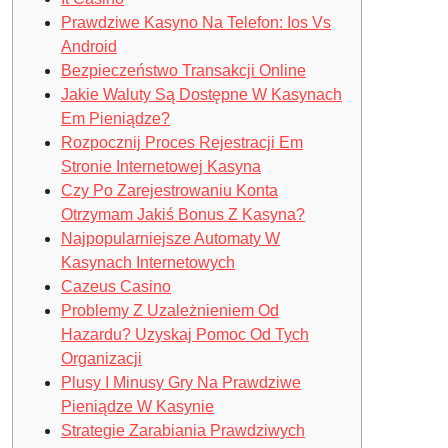
Prawdziwe Kasyno Na Telefon: Ios Vs
Android
Bezpieczeństwo Transakcji Online
Jakie Waluty Są Dostępne W Kasynach
Em Pieniądze?
Rozpocznij Proces Rejestracji Em
Stronie Internetowej Kasyna
Czy Po Zarejestrowaniu Konta
Otrzymam Jakiś Bonus Z Kasyna?
Najpopularniejsze Automaty W
Kasynach Internetowych
Cazeus Casino
Problemy Z Uzależnieniem Od
Hazardu? Uzyskaj Pomoc Od Tych
Organizacji
Plusy I Minusy Gry Na Prawdziwe
Pieniądze W Kasynie
Strategie Zarabiania Prawdziwych