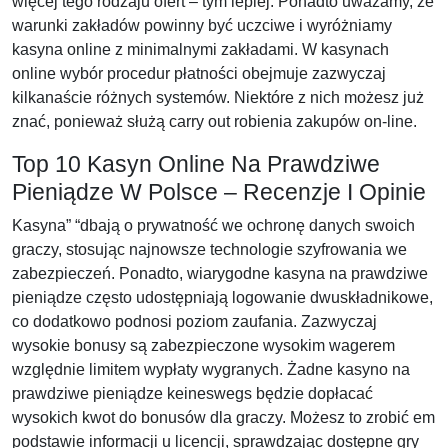
więcej tego rodzaju ofert – tym lepiej. Ponadto uważamy, że
warunki zakładów powinny być uczciwe i wyróżniamy
kasyna online z minimalnymi zakładami. W kasynach
online wybór procedur płatności obejmuje zazwyczaj
kilkanaście różnych systemów. Niektóre z nich możesz już
znać, ponieważ służą carry out robienia zakupów on-line.
Top 10 Kasyn Online Na Prawdziwe
Pieniądze W Polsce – Recenzje I Opinie
Kasyna” “dbają o prywatność we ochronę danych swoich
graczy, stosując najnowsze technologie szyfrowania we
zabezpieczeń. Ponadto, wiarygodne kasyna na prawdziwe
pieniądze często udostępniają logowanie dwuskładnikowe,
co dodatkowo podnosi poziom zaufania. Zazwyczaj
wysokie bonusy są zabezpieczone wysokim wagerem
względnie limitem wypłaty wygranych. Żadne kasyno na
prawdziwe pieniądze keineswegs będzie dopłacać
wysokich kwot do bonusów dla graczy. Możesz to zrobić em
podstawie informacji u licencji, sprawdzając dostępne gry