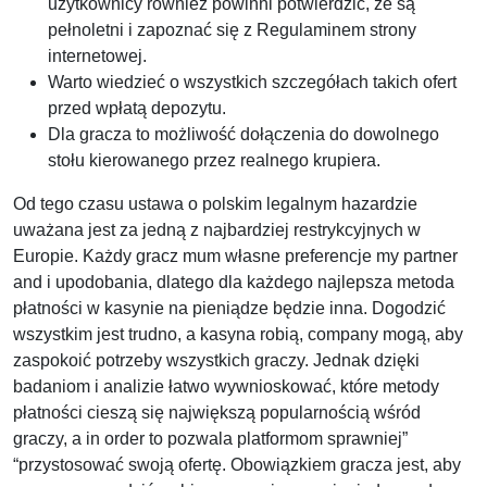
użytkownicy również powinni potwierdzić, że są
pełnoletni i zapoznać się z Regulaminem strony
internetowej.
Warto wiedzieć o wszystkich szczegółach takich ofert
przed wpłatą depozytu.
Dla gracza to możliwość dołączenia do dowolnego
stołu kierowanego przez realnego krupiera.
Od tego czasu ustawa o polskim legalnym hazardzie
uważana jest za jedną z najbardziej restrykcyjnych w
Europie. Każdy gracz mum własne preferencje my partner
and i upodobania, dlatego dla każdego najlepsza metoda
płatności w kasynie na pieniądze będzie inna. Dogodzić
wszystkim jest trudno, a kasyna robią, company mogą, aby
zaspokoić potrzeby wszystkich graczy. Jednak dzięki
badaniom i analizie łatwo wywnioskować, które metody
płatności cieszą się największą popularnością wśród
graczy, a in order to pozwala platformom sprawniej”
“przystosować swoją ofertę. Obowiązkiem gracza jest, aby