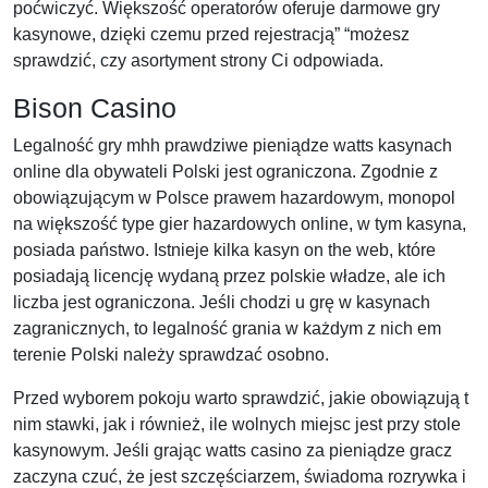
poćwiczyć. Większość operatorów oferuje darmowe gry
kasynowe, dzięki czemu przed rejestracją” “możesz
sprawdzić, czy asortyment strony Ci odpowiada.
Bison Casino
Legalność gry mhh prawdziwe pieniądze watts kasynach
online dla obywateli Polski jest ograniczona. Zgodnie z
obowiązującym w Polsce prawem hazardowym, monopol
na większość type gier hazardowych online, w tym kasyna,
posiada państwo. Istnieje kilka kasyn on the web, które
posiadają licencję wydaną przez polskie władze, ale ich
liczba jest ograniczona. Jeśli chodzi u grę w kasynach
zagranicznych, to legalność grania w każdym z nich em
terenie Polski należy sprawdzać osobno.
Przed wyborem pokoju warto sprawdzić, jakie obowiązują t
nim stawki, jak i również, ile wolnych miejsc jest przy stole
kasynowym. Jeśli grając watts casino za pieniądze gracz
zaczyna czuć, że jest szczęściarzem, świadoma rozrywka i