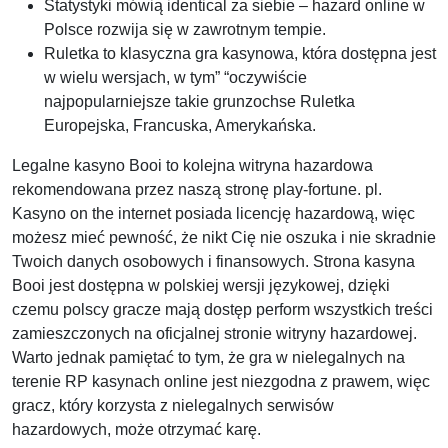
Statystyki mówią identical za siebie – hazard online w
Polsce rozwija się w zawrotnym tempie.
Ruletka to klasyczna gra kasynowa, która dostępna jest
w wielu wersjach, w tym” “oczywiście
najpopularniejsze takie grunzochse Ruletka
Europejska, Francuska, Amerykańska.
Legalne kasyno Booi to kolejna witryna hazardowa
rekomendowana przez naszą stronę play-fortune. pl.
Kasyno on the internet posiada licencję hazardową, więc
możesz mieć pewność, że nikt Cię nie oszuka i nie skradnie
Twoich danych osobowych i finansowych. Strona kasyna
Booi jest dostępna w polskiej wersji językowej, dzięki
czemu polscy gracze mają dostęp perform wszystkich treści
zamieszczonych na oficjalnej stronie witryny hazardowej.
Warto jednak pamiętać to tym, że gra w nielegalnych na
terenie RP kasynach online jest niezgodna z prawem, więc
gracz, który korzysta z nielegalnych serwisów
hazardowych, może otrzymać karę.