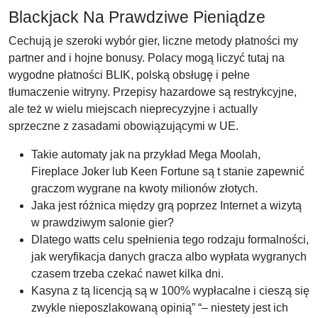
Blackjack Na Prawdziwe Pieniądze
Cechują je szeroki wybór gier, liczne metody płatności my
partner and i hojne bonusy. Polacy mogą liczyć tutaj na
wygodne płatności BLIK, polską obsługę i pełne
tłumaczenie witryny. Przepisy hazardowe są restrykcyjne,
ale też w wielu miejscach nieprecyzyjne i actually
sprzeczne z zasadami obowiązującymi w UE.
Takie automaty jak na przykład Mega Moolah,
Fireplace Joker lub Keen Fortune są t stanie zapewnić
graczom wygrane na kwoty milionów złotych.
Jaka jest różnica między grą poprzez Internet a wizytą
w prawdziwym salonie gier?
Dlatego watts celu spełnienia tego rodzaju formalności,
jak weryfikacja danych gracza albo wypłata wygranych
czasem trzeba czekać nawet kilka dni.
Kasyna z tą licencją są w 100% wypłacalne i cieszą się
zwykle nieposzlakowaną opinią” “– niestety jest ich