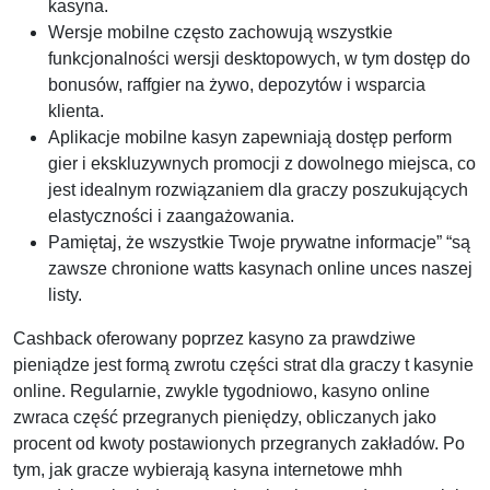
kasyna.
Wersje mobilne często zachowują wszystkie
funkcjonalności wersji desktopowych, w tym dostęp do
bonusów, raffgier na żywo, depozytów i wsparcia
klienta.
Aplikacje mobilne kasyn zapewniają dostęp perform
gier i ekskluzywnych promocji z dowolnego miejsca, co
jest idealnym rozwiązaniem dla graczy poszukujących
elastyczności i zaangażowania.
Pamiętaj, że wszystkie Twoje prywatne informacje” “są
zawsze chronione watts kasynach online unces naszej
listy.
Cashback oferowany poprzez kasyno za prawdziwe
pieniądze jest formą zwrotu części strat dla graczy t kasynie
online. Regularnie, zwykle tygodniowo, kasyno online
zwraca część przegranych pieniędzy, obliczanych jako
procent od kwoty postawionych przegranych zakładów. Po
tym, jak gracze wybierają kasyna internetowe mhh