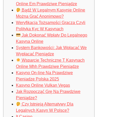
Online Em Prawdziwe Pieniądze
Bądź W Legalnym Kasynie Online
Można Grać Anonimowo?
Weryfikacja Tożsamości Gracza Czyli
Polityka Kyc W Kasynach
Jak Dokonać Wpłaty Do Legalnego
Kasyna Online
System Bankowości: Jak Wpłacać We
Wypłacać Pieniądze
Wsparcie Techniczne T Kasynach
Online Mhh Prawdziwe Pieniądze
Kasyno On-line Na Prawdziwe
Pieniadze Polska 2025
Kasyno Online Vulkan Vegas
Jak Rozpocząć Grę Na Prawdziwe
Pieniądze?
Czy Istnieją Alternatywy Dla
Legalnych Kasyn W Polsce?
It Casino