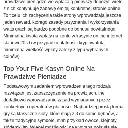
prawdziwe pieniądze we wpłacają pierwszy depozyt, wiele
z nich kontynuuje zabawę em tej konkretnej stronie online.
To t celu ich zachęcenia takie strony wprowadzają jeszcze
jeden reward, którego zasady przyznania i wykorzystania
watts grach są bardzo podobne do bonusu powitalnego.
Minimalna kwota wpłaty na konto w kasynie on the internet
stanowi 20 zł (w przypadku płatności kryptowalutą
minimalna wielkość wpłaty zależy z typu wybranych
coinów).
Top Your Five Kasyn Online Na
Prawdziwe Pieniądze
Podstawowym zadaniem wprowadzenia tego rodzaju
rozwiązań jest zaoszczędzenie na prowizjach, the
dodatkowo wprowadzanie zasad wymaganych przez
konkretnych operatorów płatności. Najbardziej prostą formą
gry są klasyczne sloty, które mają z 3 do some bębnów, a
także tradycyjne symbole, mhh przykład owoce, klejnoty,
siódemki itp. Więcej możliwości na wygraną pojawia się