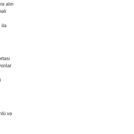
rə alın
əli
 ilə
rtası
yonlar
i
nlü və