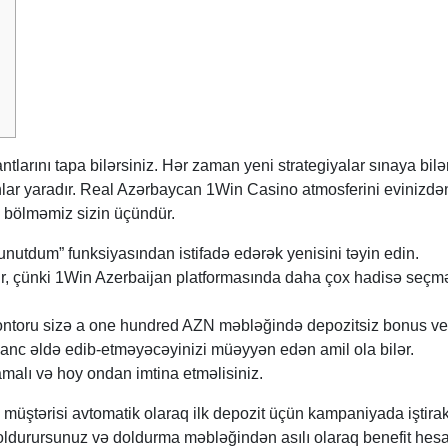
tlarını tapa bilərsiniz. Hər zaman yeni strategiyalar sınaya bilər
nlar yaradır. Real Azərbaycan 1Win Casino atmosferini evinizdə
 bölməmiz sizin üçündür.
nutdum” funksiyasından istifadə edərək yenisini təyin edin.
lur, çünki 1Win Azerbaijan platformasında daha çox hadisə seçm
ontoru sizə a one hundred AZN məbləğində depozitsiz bonus ve
c əldə edib-etməyəcəyinizi müəyyən edən amil ola bilər.
amalı və hoy ondan imtina etməlisiniz.
 müştərisi avtomatik olaraq ilk depozit üçün kampaniyada iştirak
ldurursunuz və doldurma məbləğindən asılı olaraq benefit hes