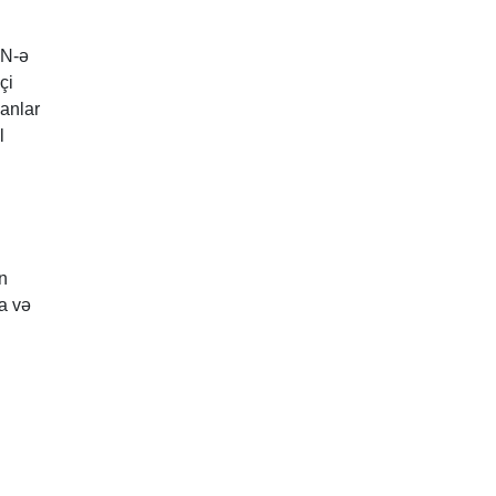
ZN-ə
çi
 anlar
l
n
za və