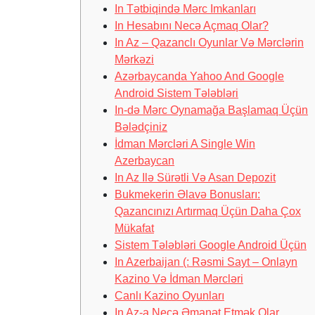
In Tətbiqində Mərc Imkanları
In Hesabını Necə Açmaq Olar?
In Az – Qazanclı Oyunlar Və Mərclərin
Mərkəzi
Azərbaycanda Yahoo And Google
Android Sistem Tələbləri
In-də Mərc Oynamağa Başlamaq Üçün
Bələdçiniz
İdman Mərcləri A Single Win
Azerbaycan
In Az Ilə Sürətli Və Asan Depozit
Bukmekerin Əlavə Bonusları:
Qazancınızı Artırmaq Üçün Daha Çox
Mükafat
Sistem Tələbləri Google Android Üçün
In Azerbaijan (: Rəsmi Sayt – Onlayn
Kazino Və İdman Mərcləri
Canlı Kazino Oyunları
In Az-a Necə Əmanət Etmək Olar