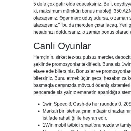
5 dəfə çox gəlir əldə edəcəksiniz. Bəli, qeydiyy
ki, maksimum mümkün bonus məbləği 350 AZN-di
olacaqsınız. Əgər mərc uduşludursa, o zaman
alacaqsınız,” “bu da mərcdən çıxarılacaq. Yeri g
hesabınızı doldursanız, o zaman bonus olaraq
Canlı Oyunlar
Həmçinin, şirkət tez-tez pulsuz mərclər, depozi
şəklində promosyonlar təklif edir. Buna siz 1w
əlavə edə bilərsiniz. Bonuslar və promosyonlar
bilərsiniz. Bunu etmək üçün şəxsi hesabınıza k
basmaqla qarşınızda mövcud ödəniş sistemlərini
pəncərədə siz yalnız əmanətin aparıldığı siste
1win Speed & Cash-də hər raundda 0. 20$
Markalı bir istehsalçının müasir cihazların
istifadə rahatlığı ilə heyran edir.
1Win mobil tətbiqi smartfonunuzda w tamtym