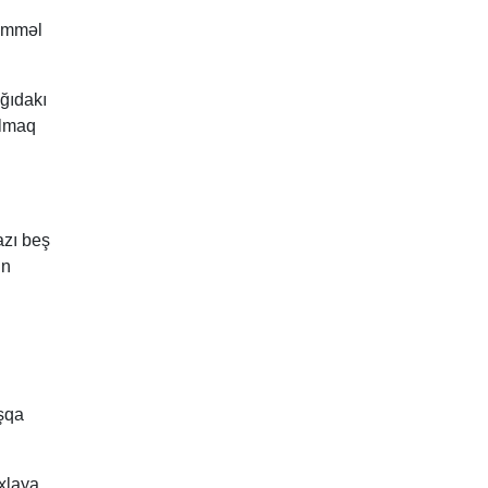
kəmməl
ğıdakı
ulmaq
azı beş
in
aşqa
axlaya