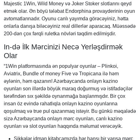
Majestic 1Win, Wild Money və Joker Stoker slotlarını qeyd
etmək olar. Ən böyü tələbat Endorphina provayderinin oyun
avtomatlarınadır. Oyunu canlı yayımda görəcəyiniz, hətta
onlarla danışa biləcəyiniz real dillerlər aparacaq. Müəssədə
200-dən çox fərqli ruletka növləri təqdim edilmişdir.
In-də İlk Mərcinizi Necə Yerləşdirmək
Olar
“1Win platformasında ən populyar oyunlar – Plinkoi,
Aviatrix, Bundle of money Five və Tropicana ilə həm
əylənin, həm qazanın! Azərbaycanda onlayn kazino
oyunları son illərdə böyük maraq doğurmuş və istifadəçilər
tərəfindən sıx şəkildə oynanmağa başlanmışdır. Bir çox
insan öz evində rahatlıqla onlayn kazino oyunlarına
qoşulmaq və true pul qazanmaq istəyir. Bu günkü məqalədə
sizə Azərbaycanda onlayn mərc oyunları, canlı kazino
oyunları və slot oyunları haqqında məlumat verəcəyik.
Sikkələr idman kitabçamızda hər hansı bir yarışa mərc