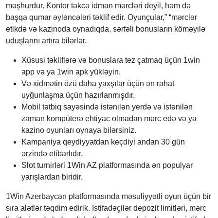
məşhurdur. Kontor təkcə idman mərcləri deyil, həm də
başqa qumar əyləncələri təklif edir. Oyunçular,” “mərclər
etikdə və kazinoda oynadıqda, sərfəli bonusların köməyilə
uduşlarını artıra bilərlər.
Xüsusi təkliflərə və bonuslara tez çatmaq üçün 1win
app və ya 1win apk yükləyin.
Və xidmətin özü daha yaxşılar üçün ən rahat
uyğunlaşma üçün hazırlanmışdır.
Mobil tətbiq sayəsində istənilən yerdə və istənilən
zaman kompüterə ehtiyac olmadan mərc edə və ya
kazino oyunları oynaya bilərsiniz.
Kampaniya qeydiyyatdan keçdiyi andan 30 gün
ərzində etibarlıdır.
Slot turnirləri 1Win AZ platformasında ən populyar
yarışlardan biridir.
1Win Azerbaycan platformasında məsuliyyətli oyun üçün bir
sıra alətlər təqdim edirik. İstifadəçilər depozit limitləri, mərc