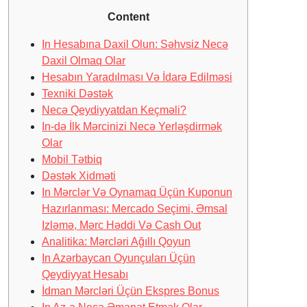
Content
In Hesabına Daxil Olun: Səhvsiz Necə
Daxil Olmaq Olar
Hesabın Yaradılması Və İdarə Edilməsi
Texniki Dəstək
Necə Qeydiyyatdan Keçməli?
In-də İlk Mərcinizi Necə Yerləşdirmək
Olar
Mobil Tətbiq
Dəstək Xidməti
In Mərclər Və Oynamaq Üçün Kuponun
Hazırlanması: Mercado Seçimi, Əmsal
Izləmə, Mərc Həddi Və Cash Out
Analitika: Mərcləri Ağıllı Qoyun
In Azərbaycan Oyunçuları Üçün
Qeydiyyat Hesabı
İdman Mərcləri Üçün Ekspres Bonus