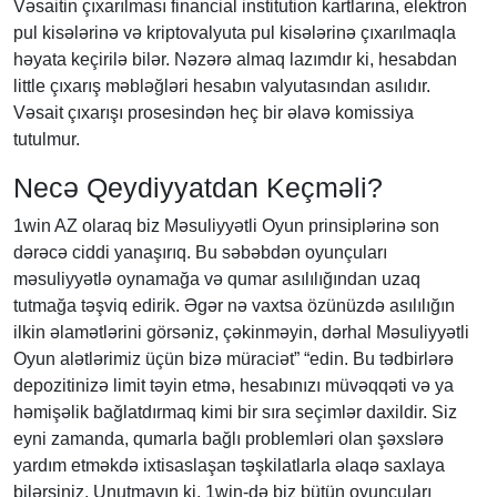
Vəsaitin çıxarılması financial institution kartlarına, elektron
pul kisələrinə və kriptovalyuta pul kisələrinə çıxarılmaqla
həyata keçirilə bilər. Nəzərə almaq lazımdır ki, hesabdan
little çıxarış məbləğləri hesabın valyutasından asılıdır.
Vəsait çıxarışı prosesindən heç bir əlavə komissiya
tutulmur.
Necə Qeydiyyatdan Keçməli?
1win AZ olaraq biz Məsuliyyətli Oyun prinsiplərinə son
dərəcə ciddi yanaşırıq. Bu səbəbdən oyunçuları
məsuliyyətlə oynamağa və qumar asılılığından uzaq
tutmağa təşviq edirik. Əgər nə vaxtsa özünüzdə asılılığın
ilkin əlamətlərini görsəniz, çəkinməyin, dərhal Məsuliyyətli
Oyun alətlərimiz üçün bizə müraciət” “edin. Bu tədbirlərə
depozitinizə limit təyin etmə, hesabınızı müvəqqəti və ya
həmişəlik bağlatdırmaq kimi bir sıra seçimlər daxildir. Siz
eyni zamanda, qumarla bağlı problemləri olan şəxslərə
yardım etməkdə ixtisaslaşan təşkilatlarla əlaqə saxlaya
bilərsiniz. Unutmayın ki, 1win-də biz bütün oyunçuları