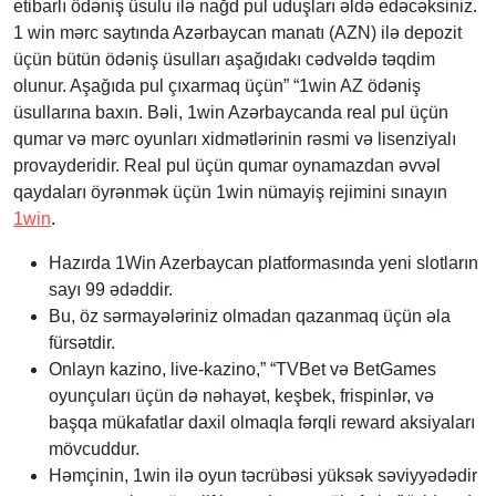
etibarlı ödəniş üsulu ilə nağd pul uduşları əldə edəcəksiniz.
1 win mərc saytında Azərbaycan manatı (AZN) ilə depozit
üçün bütün ödəniş üsulları aşağıdakı cədvəldə təqdim
olunur. Aşağıda pul çıxarmaq üçün” “1win AZ ödəniş
üsullarına baxın. Bəli, 1win Azərbaycanda real pul üçün
qumar və mərc oyunları xidmətlərinin rəsmi və lisenziyalı
provayderidir. Real pul üçün qumar oynamazdan əvvəl
qaydaları öyrənmək üçün 1win nümayiş rejimini sınayın
1win
.
Hazırda 1Win Azerbaycan platformasında yeni slotların
sayı 99 ədəddir.
Bu, öz sərmayələriniz olmadan qazanmaq üçün əla
fürsətdir.
Onlayn kazino, live-kazino,” “TVBet və BetGames
oyunçuları üçün də nəhayət, keşbek, frispinlər, və
başqa mükafatlar daxil olmaqla fərqli reward aksiyaları
mövcuddur.
Həmçinin, 1win ilə oyun təcrübəsi yüksək səviyyədədir