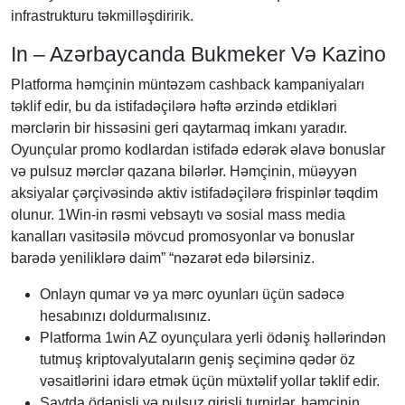
infrastrukturu təkmilləşdiririk.
In – Azərbaycanda Bukmeker Və Kazino
Platforma həmçinin müntəzəm cashback kampaniyaları
təklif edir, bu da istifadəçilərə həftə ərzində etdikləri
mərclərin bir hissəsini geri qaytarmaq imkanı yaradır.
Oyunçular promo kodlardan istifadə edərək əlavə bonuslar
və pulsuz mərclər qazana bilərlər. Həmçinin, müəyyən
aksiyalar çərçivəsində aktiv istifadəçilərə frispinlər təqdim
olunur. 1Win-in rəsmi vebsaytı və sosial mass media
kanalları vasitəsilə mövcud promosyonlar və bonuslar
barədə yeniliklərə daim” “nəzarət edə bilərsiniz.
Onlayn qumar və ya mərc oyunları üçün sadəcə
hesabınızı doldurmalısınız.
Platforma 1win AZ oyunçulara yerli ödəniş həllərindən
tutmuş kriptovalyutaların geniş seçiminə qədər öz
vəsaitlərini idarə etmək üçün müxtəlif yollar təklif edir.
Saytda ödənişli və pulsuz girişli turnirlər, həmçinin