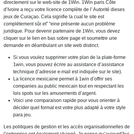
directement sur le web-site de 1Win. 1Win paris Côte
d’Ivoire a reçu votre licence complète de l’ Autorité dieses
jeux de Curaçao. Cela signifie la cual le site est
complétement sûr et” “eine présente aucun problème
juridique. Pour devenir partenaire de 1Win, vous devez
cliquer sur le lien en bas sobre page et soumettre une
demande en déambulant un site web distinct.
Si vous voulez supprimer votre plan de la plate-forme
1win, vous pouvez écrire au assistance d’assistance
technique (l’adresse e-mail est indiquée sur le site).
La licence mexicaine permet à 1win d’offrir ses
companies au public mexicain tout en respectant les
lois spots sur les amusements d’argent.
Voici une comparaison rapide pour vous orienter à
décider quel format est votre plus adapté à votre style
para jeu.
Les politiques de gestion et les accès organisationnelles de
l’entreprise ont également changé. Je pense qu’aujourd’hui,