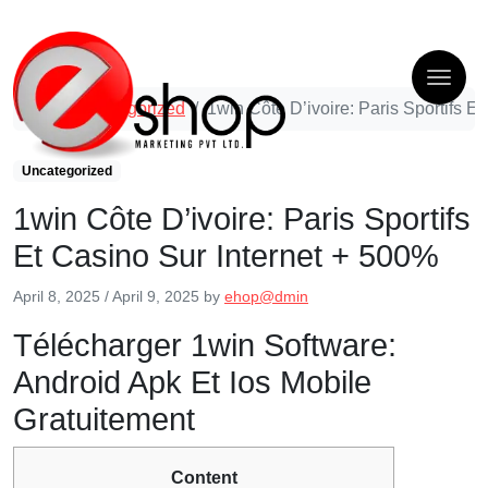
Uncategorized
1win Côte D’ivoire: Paris Sportifs E
Uncategorized
1win Côte D’ivoire: Paris Sportifs
Et Casino Sur Internet + 500%
April 8, 2025
/
April 9, 2025
by
ehop@dmin
Télécharger 1win Software:
Android Apk Et Ios Mobile
Gratuitement
Content