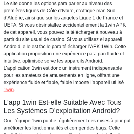
Le site donne les options para parier au niveau des
premières ligues de Côte d’Ivoire, d’Afrique man Sud,
d’Algérie, ainsi que sur los angeles Ligue 1 de France et
UEFA. Si vous désinstallez accidentellement la 1win APK
de cet appareil, vous pouvez la télécharger à nouveau à
partir du site usuel de casino. Si vous utilisez el appareil
Android, elle est facile para télécharger l’APK 1Win. Cette
application proposition une expérience para pari fluide et
intuitive, optimisée serve les appareils Android.
L’application 1win est donc un instrument indispensable
pour les amateurs de amusements en ligne, offrant une
expérience fluide et fiable, faible importe l’appareil utilisé
1win
.
L’app 1win Est-elle Suitable Avec Tous
Les Systèmes D’exploitation Android?
Oui, l’équipe 1win publie régulièrement des mises à jour put
améliorer les fonctionnalités et corriger des bugs. Cette