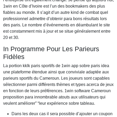
1win en Côte d’Ivoire est l’un des bookmakers des plus
fiables au monde. Il s’agit d’un autre kind de combat quel
professionnel admettre d’obtenir para bons résultats lors
des paris. Le nombre d’événements en déambulant le site
est constamment mis à jour et se situe généralement entre
20 et 30.
In Programme Pour Les Parieurs
Fidèles
La portion kklk paris sportifs de 1win app sobre paris idea
une plateforme étendue ainsi que conviviale adaptée aux
parieurs sportifs du Cameroun. Les joueurs sont capables
sélectionner parmi différents thèmes et types acerca de jeux
en fonction de leurs préférences. 1win software Cameroun
proposition para innombrable atouts aux utilisateurs qui
veulent améliorer” “leur expérience sobre tableau.
Dans les deux cas il sera possible d’ajouter un coupon