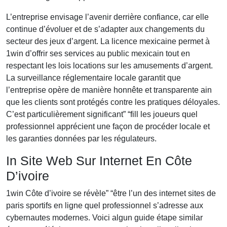
L’entreprise envisage l’avenir derrière confiance, car elle
continue d’évoluer et de s’adapter aux changements du
secteur des jeux d’argent. La licence mexicaine permet à
1win d’offrir ses services au public mexicain tout en
respectant les lois locations sur les amusements d’argent.
La surveillance réglementaire locale garantit que
l’entreprise opère de manière honnête et transparente ain
que les clients sont protégés contre les pratiques déloyales.
C’est particulièrement significant” “fill les joueurs quel
professionnel apprécient une façon de procéder locale et
les garanties données par les régulateurs.
In Site Web Sur Internet En Côte
D’ivoire
1win Côte d’ivoire se révèle” “être l’un des internet sites de
paris sportifs en ligne quel professionnel s’adresse aux
cybernautes modernes. Voici algun guide étape similar