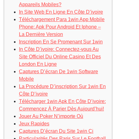
Appareils Mobiles?
In Site Web En Ligne En Côte D’ivoire
Téléchargement Para 1win App Mobile
Phone: Apk Pour Android Et Iphone –
La Dernière Version
Inscription En Se Promenant Sur 1win
In Côte D’ivoire: Connectez-vous Au
Site Officiel Du Online Casino Et Des
London En Ligne
Captures D’écran De 1win Software
Mobile
La Procédure D’inscription Sur 1win En
Côte D’ivoire
Télécharger 1win Apk En Côte D’ivoire:
Commencez À Parier Dès Aujourd’hui!
Jouer Au Poker N’importe Où
Jeux Rapides
Captures D’écran Du Site 1win Ci
Particularités Des Paris Sur Le Football