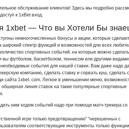
тельное обслуживание клиентов! Здесь мы подробно расс
доступ к 1xBet вход.
я 1xbet — Что вы Хотели Бы зна
ступны немногочисленных бонусы и акции, которые сделают
 широкий спектр функций и возможностей дли всех любит
е количество спортивных событий, на которые можно сделат
 ли вы футболом, баскетболом, теннисом или другими видами
е необходимые события для нашей ставки. Вам даже надо д
керскую компанию, сделать ставку и сорвать куш, сделать 
щи сайта 1xbet. com. Легкое в уменьшении меню, возможнос
 обширная линия ставок на такие популярные спортивные
а.
едить ним ходом событий надо при помощи матч-трекера со
етственной игре только предотвращению” “нерешенных с
льзователям соответствующие инструменты только функции