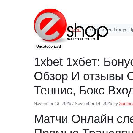
Uncategorized
1xbet 1хбет: Бонус 
Uncategorized
1xbet 1хбет: Бон
Обзор И отзывы О
Теннис, Бокс Вход
November 13, 2025
/
November 14, 2025
by
Santho
Матчи Онлайн сл