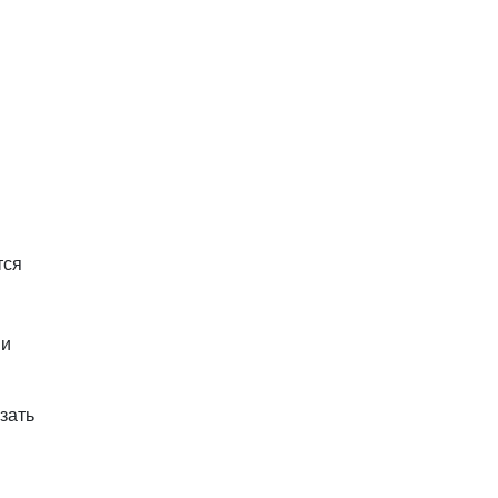
тся
ми
зать