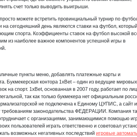
лнять счет только выводить выигрыши.
апросто можете встретить провинциальный турнир по футбо
 на сегодняшний день являются ставки на футбол, который
ющим спорта. Коэффициенты ставок на футбол высокой все
ним из наиболее важное компонентов успешной игры в
ий.
азличные пункты меню, добавлять платежные карты и
а. Букмекерская контора 1xBet – один из ведущие мировых
ок на спорт. 1xBet, основанная в 2007 году, работает по ли
легальной, так как только букмекера нет официальным росс
нормализаторской не подключена к Единому ЦУПИС, а сайт и
ит требованиям законодательства ФЕДЕРАЦИИ. Компания т
отрудничает с организациями, занимающимися помощью иг
воих пользователей играть ответственно и советовал устан
бежать возможных негативных последствий
игровые автомат