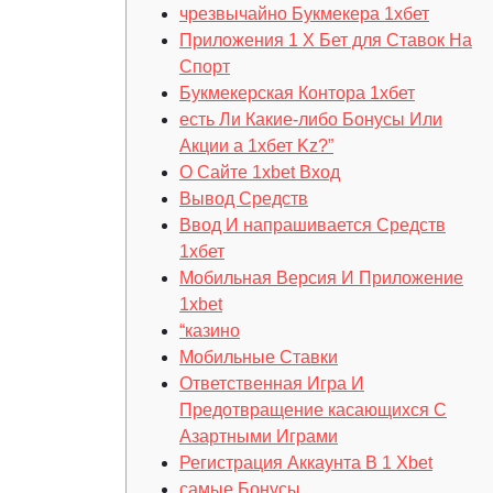
чрезвычайно Букмекера 1хбет
Приложения 1 Х Бет для Ставок На
Спорт
Букмекерская Контора 1хбет
есть Ли Какие-либо Бонусы Или
Акции а 1хбет Kz?”
О Сайте 1xbet Вход
Вывод Средств
Ввод И напрашивается Средств
1хбет
Мобильная Версия И Приложение
1xbet
“казино
Мобильные Ставки
Ответственная Игра И
Предотвращение касающихся С
Азартными Играми
Регистрация Аккаунта В 1 Xbet
самые Бонусы