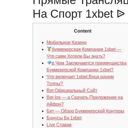
Прямые Трансляц
На Спорт 1xbet ᐉ
Content
Мобильное Казино
букмекерская Компания 1xbet —
Что сами Хотели Бы знать?
в Чем Заключаются преимущества
Букмекерской Компании 1xbet?
Что включает 1xbet Вход одним
Толпы?
Bet Официальный Сайт
Bet Іos — а Скачать Приложение на
Айфон?
Бет — Обзор Букмекерской Конторы
Бонусы Бк 1xbet
Live Ставки