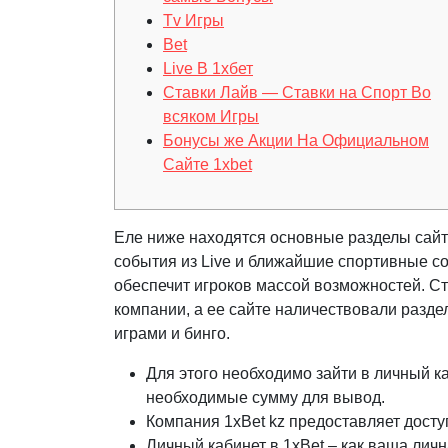
Tv Игры
Bet
Live В 1хбет
Ставки Лайв — Ставки на Спорт Во
всяком Игры
Бонусы же Акции На Официальном
Сайте 1xbet
Еле ниже находятся основные разделы сайта
события из Live и ближайшие спортивные со
обеспечит игроков массой возможностей. С
компании, а ее сайте наличествовали разд
играми и бинго.
Для этого необходимо зайти в личный ка
необходимые сумму для вывод.
Компания 1xBet kz предоставляет досту
Личный кабинет в 1xBet – как ваша лич