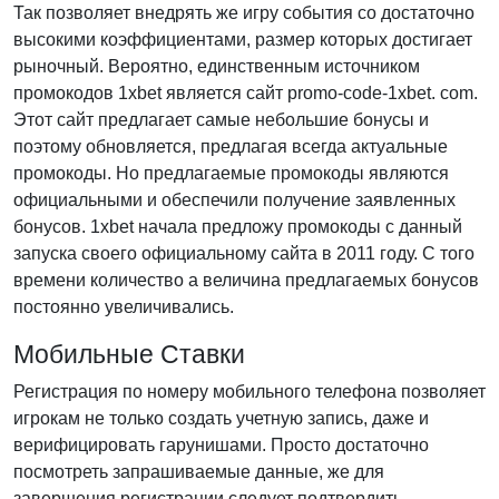
Так позволяет внедрять же игру события со достаточно
высокими коэффициентами, размер которых достигает
рыночный. Вероятно, единственным источником
промокодов 1xbet является сайт promo-code-1xbet. com.
Этот сайт предлагает самые небольшие бонусы и
поэтому обновляется, предлагая всегда актуальные
промокоды. Но предлагаемые промокоды являются
официальными и обеспечили получение заявленных
бонусов. 1xbet начала предложу промокоды с данный
запуска своего официальному сайта в 2011 году. С того
времени количество а величина предлагаемых бонусов
постоянно увеличивались.
Мобильные Ставки
Регистрация по номеру мобильного телефона позволяет
игрокам не только создать учетную запись, даже и
верифицировать гарунишами. Просто достаточно
посмотреть запрашиваемые данные, же для
завершения регистрации следует подтвердить