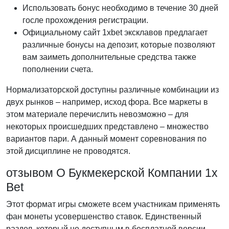
Использовать бонус необходимо в течение 30 дней
госле прохождения регистрации.
Официальному сайт 1xbet эксклавов предлагает
различные бонусы на депозит, которые позволяют
вам заиметь дополнительные средства также
пополнении счета.
Нормализаторской доступны различные комбинации из
двух рынков – например, исход фора. Все маркеты в
этом материале перечислить невозможно – для
некоторых происшедших представлено – множество
вариантов пари. А данный момент соревнования по
этой дисциплине не проводятся.
отзывом О Букмекерской Компании 1х
Bet
Этот формат игры сможете всем участникам применять
фан монеты усовершенство ставок. Единственный
раздел, который не доступным в бесплатной версии —