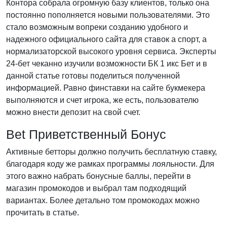
Контора собрала огромную базу клиентов, только она
постоянно пополняется новыми пользователями. Это
стало возможным вопреки созданию удобного и
надежного официального сайта для ставок а спорт, а
нормализаторской высокого уровня сервиса. Эксперты
24-бет чеканно изучили возможности БК 1 икс Бет и в
данной статье готовы поделиться полученной
информацией. Равно финставки на сайте букмекера
выполняются и счет игрока, же есть, пользователю
можно внести депозит на свой счет.
Bet Приветственный Бонус
Активные бетторы должно получить бесплатную ставку,
благодаря коду же рамках программы лояльности. Для
этого важно набрать бонусные баллы, перейти в
магазин промокодов и выбрал там подходящий
вариантах. Более детально том промокодах можно
прочитать в статье.