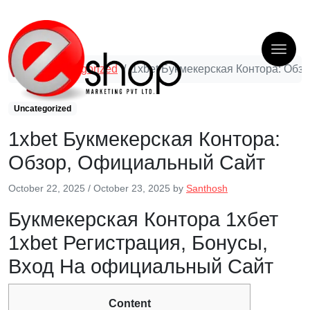
Uncategorized
1xbet Букмекерская Контора: Обз
Uncategorized
1xbet Букмекерская Контора:
Обзор, Официальный Сайт
October 22, 2025
/
October 23, 2025
by
Santhosh
Букмекерская Контора 1хбет
1xbet Регистрация, Бонусы,
Вход На официальный Сайт
Content