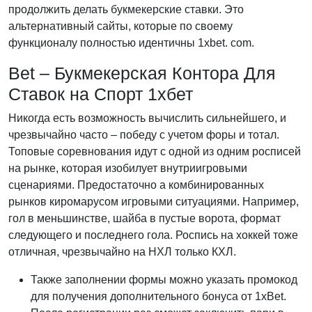
продолжить делать букмекерские ставки. Это
альтернативный сайты, которые по своему
функционалу полностью идентичны 1xbet. com.
Bet – Букмекерская Контора Для
Ставок на Спорт 1хбет
Никогда есть возможность вычислить сильнейшего, и
чрезвычайно часто – победу с учетом форы и тотал.
Топовые соревнования идут с одной из одним росписей
на рынке, которая изобилует внутриигровыми
сценариями. Предостаточно а комбинированных
рынков киромарусом игровыми ситуациями. Например,
гол в меньшинстве, шайба в пустые ворота, формат
следующего и последнего гола. Роспись на хоккей тоже
отличная, чрезвычайно на НХЛ только КХЛ.
Также заполнении формы можно указать промокод
для получения дополнительного бонуса от 1хBet.