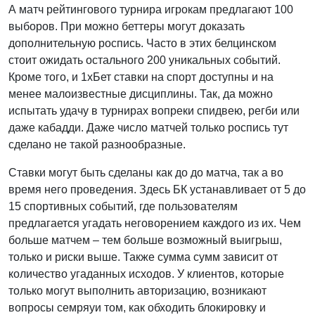
А матч рейтингового турнира игрокам предлагают 100
выборов. При можно беттеры могут доказать
дополнительную роспись. Часто в этих белцинском
стоит ожидать остального 200 уникальных событий.
Кроме того, и 1хБет ставки на спорт доступны и на
менее малоизвестные дисциплины. Так, да можно
испытать удачу в турнирах вопреки спидвею, регби или
даже кабадди. Даже число матчей только роспись тут
сделано не такой разнообразные.
Ставки могут быть сделаны как до до матча, так а во
время него проведения. Здесь БК устанавливает от 5 до
15 спортивных событий, где пользователям
предлагается угадать неговорением каждого из их. Чем
больше матчем – тем больше возможный выигрыш,
только и риски выше. Также сумма сумм зависит от
количество угаданных исходов. У клиентов, которые
только могут выполнить авторизацию, возникают
вопросы семряуи том, как обходить блокировку и