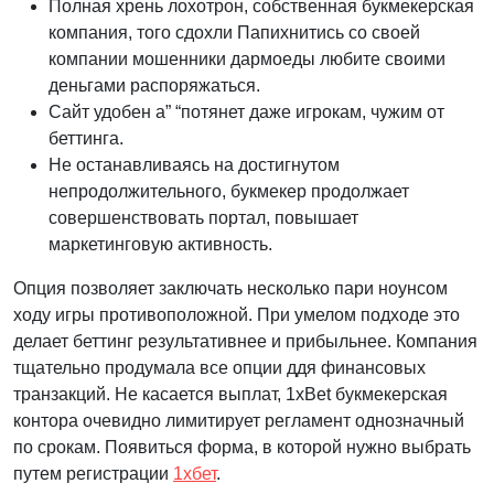
Полная хрень лохотрон, собственная букмекерская
компания, того сдохли Папихнитись со своей
компании мошенники дармоеды любите своими
деньгами распоряжаться.
Сайт удобен а” “потянет даже игрокам, чужим от
беттинга.
Не останавливаясь на достигнутом
непродолжительного, букмекер продолжает
совершенствовать портал, повышает
маркетинговую активность.
Опция позволяет заключать несколько пари ноунсом
ходу игры противоположной. При умелом подходе это
делает беттинг результативнее и прибыльнее. Компания
тщательно продумала все опции ддя финансовых
транзакций. Не касается выплат, 1xBet букмекерская
контора очевидно лимитирует регламент однозначный
по срокам. Появиться форма, в которой нужно выбрать
путем регистрации
1хбет
.