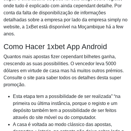
onde tudo é explicado com ainda cependant detalhe. Por
conta da falta de disponibilização de informações
detalhadas sobre a empresa por lado da empresa simply no
website, a 1xBet está disponível na Moçambique há a few
anos.
Como Hacer 1xbet App Android
Quantos mais apostas fizer cependant bilhetes ganha,
crescendo as suas possibilities. O vencedor leva 5000
dólares em virtude de casa mas há muitos outros prémios.
Consulte o site para saber todos os detalhes desta super
promoção.
Esta etapa tem a possibilidade de ser realizada” “na
primeira ou última instância, porque o registo e um
depósito também tem a possibilidade de ser feitos
através do site móvel ou do computador.
A casa é voltada ao modo clássico das apostas,