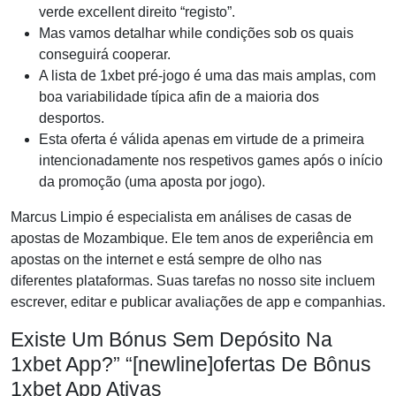
verde excellent direito “registo”.
Mas vamos detalhar while condições sob os quais
conseguirá cooperar.
A lista de 1xbet pré-jogo é uma das mais amplas, com
boa variabilidade típica afin de a maioria dos
desportos.
Esta oferta é válida apenas em virtude de a primeira
intencionadamente nos respetivos games após o início
da promoção (uma aposta por jogo).
Marcus Limpio é especialista em análises de casas de
apostas de Mozambique. Ele tem anos de experiência em
apostas on the internet e está sempre de olho nas
diferentes plataformas. Suas tarefas no nosso site incluem
escrever, editar e publicar avaliações de app e companhias.
Existe Um Bónus Sem Depósito Na
1xbet App?” “[newline]ofertas De Bônus
1xbet App Ativas