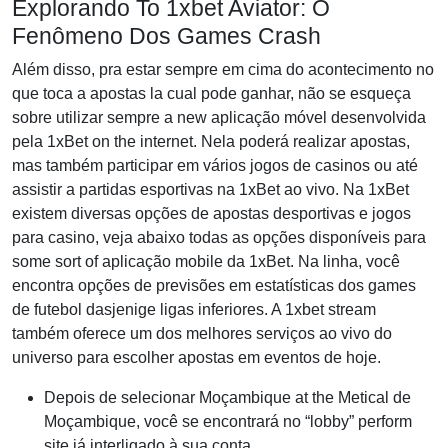
Explorando To 1xbet Aviator: O
Fenômeno Dos Games Crash
Além disso, pra estar sempre em cima do acontecimento no
que toca a apostas la cual pode ganhar, não se esqueça
sobre utilizar sempre a new aplicação móvel desenvolvida
pela 1xBet on the internet. Nela poderá realizar apostas,
mas também participar em vários jogos de casinos ou até
assistir a partidas esportivas na 1xBet ao vivo. Na 1xBet
existem diversas opções de apostas desportivas e jogos
para casino, veja abaixo todas as opções disponíveis para
some sort of aplicação mobile da 1xBet. Na linha, você
encontra opções de previsões em estatísticas dos games
de futebol dasjenige ligas inferiores. A 1xbet stream
também oferece um dos melhores serviços ao vivo do
universo para escolher apostas em eventos de hoje.
Depois de selecionar Moçambique at the Metical de
Moçambique, você se encontrará no “lobby” perform
site já interligado à sua conta.