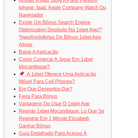
Aceder À App Store A Partir Perform
Iphone, Ipad, Apple Company Watch Ou
Navegador
Existe Um Bónus Search Engine
Optimization Depósito Na 1xbet App?”
“[newline]ofertas De Bônus 1xbet App
Ativas
Baixe A Aplicação
Como Começar A Jogar Em 1xbet
Moçambique?
A 1xbet Oferece Uma Aplicação
Móvel Para Cell Phones?
Em Que Desportos Dar?
Feira Para Bónus
Vantagens De Usar O 1xbet App
Registo 1xbet Moçambique: Lo Que Se
Registrar Em 1 Minuto Elizabeth
Ganhar Bónus
Guia Detalhado Para Acesso À