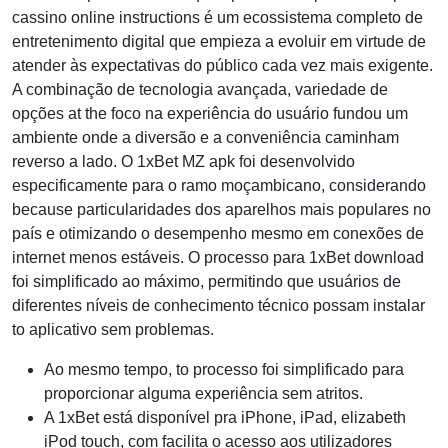
cassino online instructions é um ecossistema completo de
entretenimento digital que empieza a evoluir em virtude de
atender às expectativas do público cada vez mais exigente.
A combinação de tecnologia avançada, variedade de
opções at the foco na experiência do usuário fundou um
ambiente onde a diversão e a conveniência caminham
reverso a lado. O 1xBet MZ apk foi desenvolvido
especificamente para o ramo moçambicano, considerando
because particularidades dos aparelhos mais populares no
país e otimizando o desempenho mesmo em conexões de
internet menos estáveis. O processo para 1xBet download
foi simplificado ao máximo, permitindo que usuários de
diferentes níveis de conhecimento técnico possam instalar
to aplicativo sem problemas.
Ao mesmo tempo, to processo foi simplificado para
proporcionar alguma experiência sem atritos.
A 1xBet está disponível pra iPhone, iPad, elizabeth
iPod touch, com facilita o acesso aos utilizadores