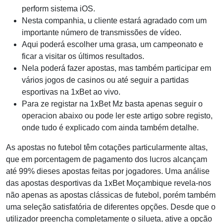
perform sistema iOS.
Nesta companhia, u cliente estará agradado com um
importante número de transmissões de vídeo.
Aqui poderá escolher uma grasa, um campeonato e
ficar a visitar os últimos resultados.
Nela poderá fazer apostas, mas também participar em
vários jogos de casinos ou até seguir a partidas
esportivas na 1xBet ao vivo.
Para ze registar na 1xBet Mz basta apenas seguir o
operacion abaixo ou pode ler este artigo sobre registo,
onde tudo é explicado com ainda também detalhe.
As apostas no futebol têm cotações particularmente altas,
que em porcentagem de pagamento dos lucros alcançam
até 99% dieses apostas feitas por jogadores. Uma análise
das apostas desportivas da 1xBet Moçambique revela-nos
não apenas as apostas clássicas de futebol, porém também
uma seleção satisfatória de diferentes opções. Desde que o
utilizador preencha completamente o silueta, ative a opção