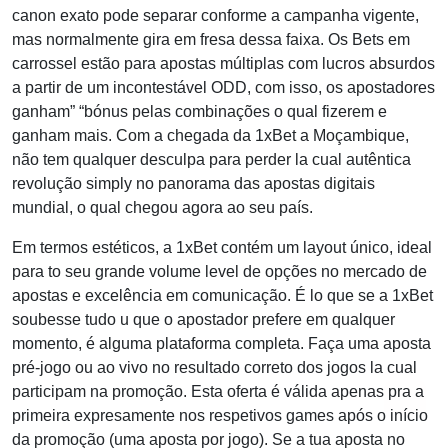
canon exato pode separar conforme a campanha vigente,
mas normalmente gira em fresa dessa faixa. Os Bets em
carrossel estão para apostas múltiplas com lucros absurdos
a partir de um incontestável ODD, com isso, os apostadores
ganham” “bónus pelas combinações o qual fizerem e
ganham mais. Com a chegada da 1xBet a Moçambique,
não tem qualquer desculpa para perder la cual autêntica
revolução simply no panorama das apostas digitais
mundial, o qual chegou agora ao seu país.
Em termos estéticos, a 1xBet contém um layout único, ideal
para to seu grande volume level de opções no mercado de
apostas e excelência em comunicação. É lo que se a 1xBet
soubesse tudo u que o apostador prefere em qualquer
momento, é alguma plataforma completa. Faça uma aposta
pré-jogo ou ao vivo no resultado correto dos jogos la cual
participam na promoção. Esta oferta é válida apenas pra a
primeira expresamente nos respetivos games após o início
da promoção (uma aposta por jogo). Se a tua aposta no