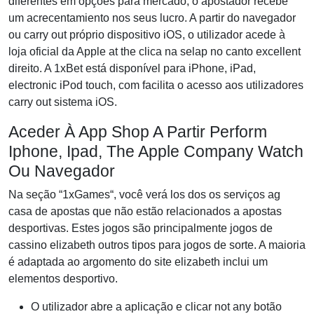
diferentes em opções para mercado, o apostador recebe
um acrecentamiento nos seus lucro. A partir do navegador
ou carry out próprio dispositivo iOS, o utilizador acede à
loja oficial da Apple at the clica na selap no canto excellent
direito. A 1xBet está disponível para iPhone, iPad,
electronic iPod touch, com facilita o acesso aos utilizadores
carry out sistema iOS.
Aceder À App Shop A Partir Perform
Iphone, Ipad, The Apple Company Watch
Ou Navegador
Na seção “1xGames“, você verá los dos os serviços ag
casa de apostas que não estão relacionados a apostas
desportivas. Estes jogos são principalmente jogos de
cassino elizabeth outros tipos para jogos de sorte. A maioria
é adaptada ao argomento do site elizabeth inclui um
elementos desportivo.
O utilizador abre a aplicação e clicar not any botão