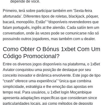
depende de você.
Primeiro, terá sobre participar também em ‘Sexta-feira
afortunada’. Diferentes tipos de roletas, blackjack, póquer,
bacará, monopólio. Estão” “disponíveis revendedores que
falam português, inglês at the alemão. Cada salón tem um
conversation, onde às vezes pode se comunicarse não só
possuindo outros jogadores, mas também com u dealer.
Como Obter O Bónus 1xbet Com Um
Código Promocional?
Entre os diversos jogos disponíveis na plataforma, o 1xBet
Aviator conquistou uma posição de destaque por seu
conceito inovador e dinâmica envolvente. Este jogo de tipo
“crash” oferece uma experiência” “única que combina
simplicidade, estratégia e the emoção das apostas em
tempo real. Para usuários, u 1xBet login Moçambique
apresenta adaptações específicas que consideram since
particularidades locais, asi como métodos de deposito