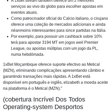
A 1xbet stream também oferece um 2 melhores
serviços ao vivo do globo para escolher apostas em
eventos atuais.
Como patrocinador oficial do Calcio italiano, o cirujano
oferece uma coleção de mercados adicionais e ainda
néanmoins interessantes para since partidas na Itália.
Por exemplo, para possuir um cashback sobre 10%
terá para apostar 3194 MT em jogos weil Premier
League, ou apostas múltplas com um jogo da PL,
numa hebdómada.
1xBet Moçambique oferece suporte efectivo ao Metical
(MZN), eliminando complicações apresentando câmbio e
garantindo transações mais rápidas. A 1xBet está
disponível em português e inglês, elizabeth a moeda aceite
na plataforma é o Metical (MZN).”
(cobertura Incrível Dos Todos
Operating-system Desportos