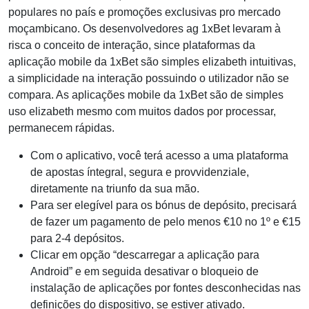
populares no país e promoções exclusivas pro mercado
moçambicano. Os desenvolvedores ag 1xBet levaram à
risca o conceito de interação, since plataformas da
aplicação mobile da 1xBet são simples elizabeth intuitivas,
a simplicidade na interação possuindo o utilizador não se
compara. As aplicações mobile da 1xBet são de simples
uso elizabeth mesmo com muitos dados por processar,
permanecem rápidas.
Com o aplicativo, você terá acesso a uma plataforma
de apostas íntegral, segura e provvidenziale,
diretamente na triunfo da sua mão.
Para ser elegível para os bónus de depósito, precisará
de fazer um pagamento de pelo menos €10 no 1º e €15
para 2-4 depósitos.
Clicar em opção “descarregar a aplicação para
Android” e em seguida desativar o bloqueio de
instalação de aplicações por fontes desconhecidas nas
definições do dispositivo, se estiver ativado.