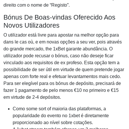
direito com o nome de “Registo”.
Bónus De Boas-vindas Oferecido Aos
Novos Utilizadores
O utilizador está livre para apostar na melhor opção para
dans le cas où, e em novas opções a seu ver, pois através
do grande mercado, the 1xBet garante abundância. O
utilizador pode recusar o bónus, caso não deseje ficar
vinculado aos requisitos de ex profeso. Esta opção tem a
possibilidade de ser útil em virtude de quem pretende jogar
apenas com forte real e efetuar levantamentos mais cedo.
Para ser elegível para os bónus de depósito, precisará de
fazer 1 pagamento de pelo menos €10 no primeiro e €15
em virtude de 2-4 depósitos.
Como some sort of maioria das plataformas, a
popularidade do evento no 1xbet é diretamente
proporcionado ao nível sobre cotações.