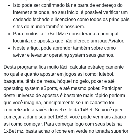
Isto pode ser confirmado lá na barra de endereço do
internet site onde, ao seu início, é possível verificar um
cadeado fechado e licencioso como todos os principais
sites do mundo também possuem.
Para muitos, a 1xBet Mz é considerada a principal
locuinta de apostas que não oferece um jogo Aviator.
Neste artigo, pode aprender também sobre como
avivar e levantar operating system seus ganhos.
Desta programa fica muito fácil calcular estrategicamente
no qual e quanto apostar em jogos asi como; futebol,
basquete, tênis de mesa, hóquei no gelo, poker e até
operating system eSports, e até mesmo poker. Participar
deste universo de apostas é bastante mais rápido perform
que você imagina, principalmente se um cadastro for
concretizado através do web site da 1xBet. Se você quer
começar a dar o seu bet 1xBet, você pode ver mais abaixo
asi como começar. Para começar logo com seus bets na
1xBet mz, basta achar o ícone em verde no tonada superior