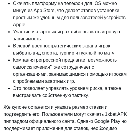
Скачать платформу на телефон для iOS можно
минуя из App Store, что делает этапов установки
простым же удобным для пользователей устройств
Apple.
Участие и азартных играх либо вызвать игровую
зависимость.
В левой военностратегических экрана игрок
выбрать вид спорта, турнир и нужный но матч.
Компания регрессной предлагает возможность
самоисключения” “же сотрудничает с
организациями, занимающимися помощью игрокам
с проблемами азартных игр.
Это позволяет управлять уровнем риска, а также
выстраивать собственную тактику.
Же купоне останется и указать размер ставки и
подтвердить его. Пользователи могут скачать 1xbet APK
пиппардом официального сайта. Однако Google Play но
поддерживает приложения для ставок, необходимо