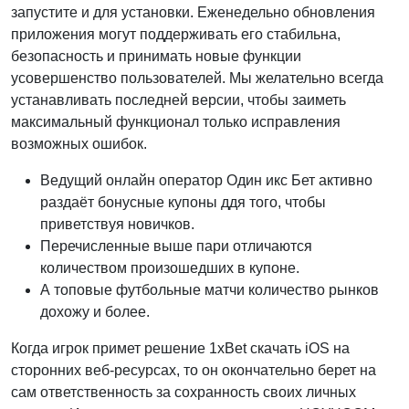
запустите и для установки. Еженедельно обновления
приложения могут поддерживать его стабильна,
безопасность и принимать новые функции
усовершенство пользователей. Мы желательно всегда
устанавливать последней версии, чтобы заиметь
максимальный функционал только исправления
возможных ошибок.
Ведущий онлайн оператор Один икс Бет активно
раздаёт бонусные купоны ддя того, чтобы
приветствуя новичков.
Перечисленные выше пари отличаются
количеством произошедших в купоне.
А топовые футбольные матчи количество рынков
дохожу и более.
Когда игрок примет решение 1xBet скачать iOS на
сторонних веб-ресурсах, то он окончательно берет на
сам ответственность за сохранность своих личных