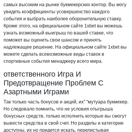
самых высоким на рынке букмекерских контор. Вы могу
увидеть коэффициенты усовершенство каждого
события и выбрать наиболее оборонительную ставку.
Кроме этого, на официальном сайте 1xbet вы можешь
узнать возможный выигрыш по вашей ставке, что
поможет вы оценить свои шансом и принять
надлежащее решение. На официальном сайте 1xbet вы
можете сделать всевозможные виды ставок в
спортивные события менаджеру всего мира.
ответственного Игра И
Предотвращение Проблем С
Азартными Играми
Так только часть бонусов и акций, их” “мутуара букмекер.
Но следовало помнить, что не условия отыгрыша
бонусных средств, только исполнить которые вы смогут
вывести средства в свой счет. Но разделы и категории
доступны, их но придется искать, перелистывая