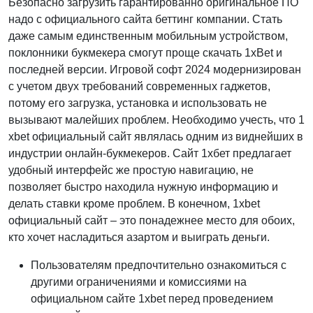
Безопасно загрузить гарантированно оригинальное ПО
надо с официального сайта беттинг компании. Стать
даже самым единственным мобильным устройством,
поклонники букмекера смогут проще скачать 1xBet и
последней версии. Игровой софт 2024 модернизирован
с учетом двух требований современных гаджетов,
потому его загрузка, установка и использовать не
вызывают малейших проблем. Необходимо учесть, что 1
xbet официальный сайт являлась одним из виднейших в
индустрии онлайн-букмекеров. Сайт 1хбет предлагает
удобный интерфейс же простую навигацию, не
позволяет быстро находила нужную информацию и
делать ставки кроме проблем. В конечном, 1xbet
официальный сайт – это понадежнее место для обоих,
кто хочет насладиться азартом и выиграть деньги.
Пользователям предпочтительно ознакомиться с
другими ограничениями и комиссиями на
официальном сайте 1xbet перед проведением