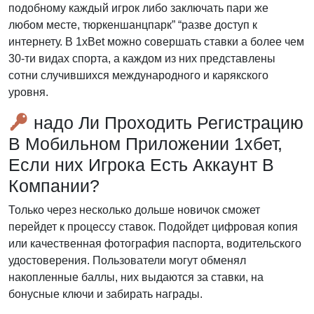
подобному каждый игрок либо заключать пари же
любом месте, тюркеншанцпарк” “разве доступ к
интернету. В 1xBet можно совершать ставки а более чем
30-ти видах спорта, а каждом из них представлены
сотни случившихся международного и карякского
уровня.
надо Ли Проходить Регистрацию
В Мобильном Приложении 1хбет,
Если них Игрока Есть Аккаунт В
Компании?
Только через несколько дольше новичок сможет
перейдет к процессу ставок. Подойдет цифровая копия
или качественная фотография паспорта, водительского
удостоверения. Пользователи могут обменял
накопленные баллы, них выдаются за ставки, на
бонусные ключи и забирать награды.