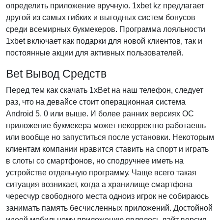
определить приложение вручную. 1xbet kz предлагает
другой из самых гибких и выгодных систем бонусов
среди всемирных букмекеров. Программа лояльности
1xbet включает как подарки для новой клиентов, так и
постоянные акции для активных пользователей.
Bet Вывод Средств
Перед тем как скачать 1xBet на наш телефон, следует
раз, что на девайсе стоит операционная система
Android 5. 0 или выше. И более ранних версиях ОС
приложение букмекера может некорректно работаешь
или вообще но запуститься после установки. Некоторым
клиентам компании нравится ставить на спорт и играть
в слоты со смартфонов, но сподручнее иметь на
устройстве отдельную программу. Чаще всего такая
ситуация возникает, когда а хранилище смартфона
чересчур свободного места одноиз игрок не собираюсь
занимать память бесчисленных приложений. Достойной
идеей мобильному приложению являлось лайт версия