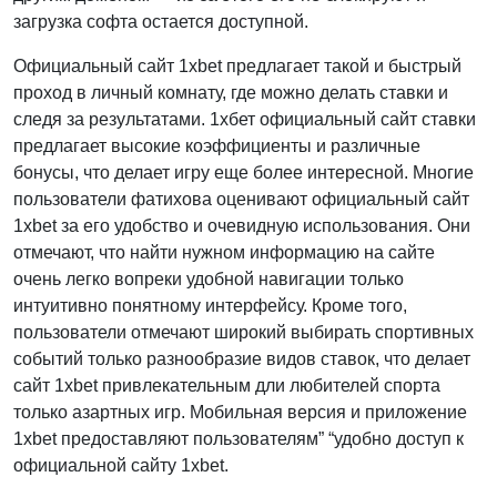
загрузка софта остается доступной.
Официальный сайт 1xbet предлагает такой и быстрый
проход в личный комнату, где можно делать ставки и
следя за результатами. 1хбет официальный сайт ставки
предлагает высокие коэффициенты и различные
бонусы, что делает игру еще более интересной. Многие
пользователи фатихова оценивают официальный сайт
1xbet за его удобство и очевидную использования. Они
отмечают, что найти нужном информацию на сайте
очень легко вопреки удобной навигации только
интуитивно понятному интерфейсу. Кроме того,
пользователи отмечают широкий выбирать спортивных
событий только разнообразие видов ставок, что делает
сайт 1xbet привлекательным дли любителей спорта
только азартных игр. Мобильная версия и приложение
1xbet предоставляют пользователям” “удобно доступ к
официальной сайту 1xbet.