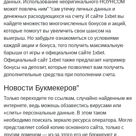
данных. Использование неоригинального НОУНСОМ
может повлечь ним” “сам утечку личных данных и
денежных расходующихся на счету. И сайте 1xbet вы
найдете множество многочисленных бонусов и акций,
которые помогут вы увеличить свои шансом на
выигрыш. Но забудьте ознакомиться со условиями
каждой акции и бонуса, того получить максимальную
барыши от игры и официальном сайте 1xbet.
Официальный сайт 1xbet также предлагает например
бонусы на депозит, которые позволяют вам получить
дополнительные средства при пополнении счета.
Новости Букмекеров”
Только переходите по ссылкам, случайно найденным же
интернете, ведь можешь обзавестись вирусами или
«слить» персональные данные. В этом таком
необходимо поискать зеркало ресурса оператора. Могло
представляет собой копию основного сайта, только с
другим доменом — из-за этого его не блокируют и