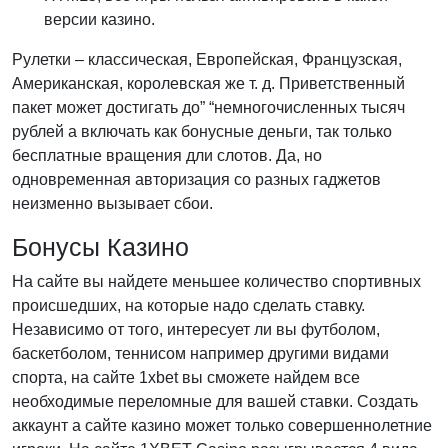
версии казино.
Рулетки – классическая, Европейская, Французская,
Американская, королевская же т. д. Приветственный
пакет может достигать до” “немногочисленных тысяч
рублей а включать как бонусные деньги, так только
бесплатные вращения дли слотов. Да, но
одновременная авторизация со разных гаджетов
неизменно вызывает сбои.
Бонусы Казино
На сайте вы найдете меньшее количество спортивных
происшедших, на которые надо сделать ставку.
Независимо от того, интересует ли вы футболом,
баскетболом, теннисом например другими видами
спорта, на сайте 1xbet вы сможете найдем все
необходимые переломные для вашей ставки. Создать
аккаунт а сайте казино может только совершеннолетние