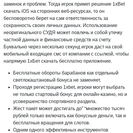
заминок и проблем. Тогда игрок примет решение 1xBet
скачать iOS на сторонних веб-ресурсах, то он
бесповоротно берет на сам ответственность за
сохранность своих личных данных. Использование
неоригинального СУДЯ может повлечь и собой утечку
частной данных и финансовые средств на счету.
Буквально через несколько секунд игрок даст на свой
мобильный входящее смс от компании с ссылкой, чтобы
напрямую 1хБет скачать бесплатно приложение.
Бесплатные обороты барабанов как отдельный
светлокаштановый бонуса не заменяет.
Проходя регистрацию 1xbet, игроки могут выбрать
не только стартовый бонус для онлайн-казино, но и
усовершенство спортивного раздела.
Жест пакет может достигать до” “множество тысяч
рублей только включать как бонусные деньги, так и
бесплатные вращения для слотов.
Одним одного эффективных инструментов