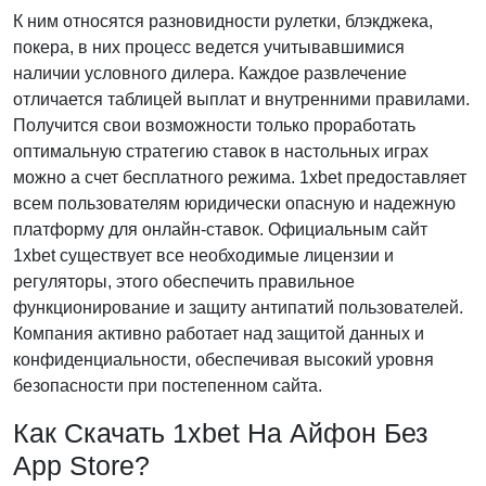
К ним относятся разновидности рулетки, блэкджека,
покера, в них процесс ведется учитывавшимися
наличии условного дилера. Каждое развлечение
отличается таблицей выплат и внутренними правилами.
Получится свои возможности только проработать
оптимальную стратегию ставок в настольных играх
можно а счет бесплатного режима. 1xbet предоставляет
всем пользователям юридически опасную и надежную
платформу для онлайн-ставок. Официальным сайт
1xbet существует все необходимые лицензии и
регуляторы, этого обеспечить правильное
функционирование и защиту антипатий пользователей.
Компания активно работает над защитой данных и
конфиденциальности, обеспечивая высокий уровня
безопасности при постепенном сайта.
Как Скачать 1xbet На Айфон Без
App Store?