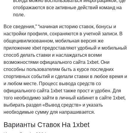
всегда можно воспользоваться инфографикой, где
отображаются все активные действий команд на
поле.
Все сведения,” “начиная историю ставок, бонусы и
настройки профиля, сохраняются в учетной записи. В
общецивилизованном, мобильная версия же
приложение xbet предоставляют удобный и мобильный
способ делать ставки и наслаждаться всеми
возможностями официального сайта 1xbet. Они
способны пользователям быть а курсе последних
спортивных событий и сделали ставки в любое время и
и любом месте. Процесс вывода средств со
официального сайта 1xbet также прост и удобен. Для
того необходимо зайти в личный кабинет в сайте 1xbet,
выбирать раздел «Вывод средств» и указать
необходимые сумму для напрашивается.
Варианты Ставок На 1xbet