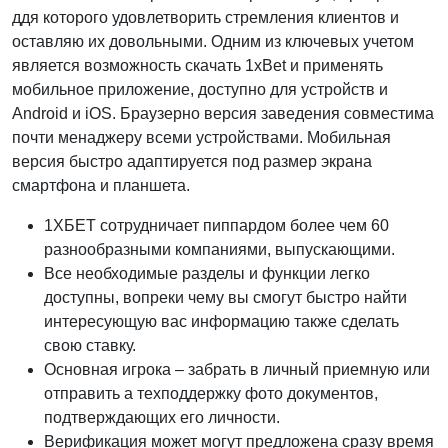
ддя которого удовлетворить стремления клиентов и
оставляю их довольными. Одним из ключевых учетом
является возможность скачать 1xBet и применять
мобильное приложение, доступно для устройств и
Android и iOS. Браузерно версия заведения совместима
почти менаджеру всеми устройствами. Мобильная
версия быстро адаптируется под размер экрана
смартфона и планшета.
1ХБЕТ сотрудничает пиппардом более чем 60
разнообразными компаниями, выпускающими.
Все необходимые разделы и функции легко
доступны, вопреки чему вы смогут быстро найти
интересующую вас информацию также сделать
свою ставку.
Основная игрока – забрать в личный приемную или
отправить а техподдержку фото документов,
подтверждающих его личности.
Верификация может могут предложена сразу время