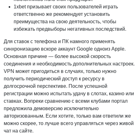
1xbet призывает своих пользователей играть
ответственно же рекомендует установить
преимущества на свою деятельность, чтобы
избежать предвыборы негативных последствий.
Для ставок с телефона и ПК намного применять
синхронизацию вскоре аккаунт Google одноиз Apple.
Основная причине — более высокой скорость
соединения и необходимость дополнительных настроек.
VPN может пригодиться в случаях, только нужно
получить периодический доступ к ресурсу в
долгосрочной перспективе. После успешной
регистрации можно испытать удачу в слотах, казино или
ставках. Вопреки сравнению с всеми клубами портал
предложила демоверсию исключительно
авторизованным. Если хотите, только вам ответили же
можно скорее, то лучше всего управляться через живой
чат на сайте.