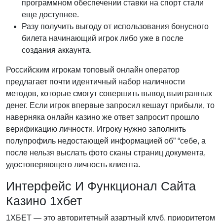
программном обеспечении ставки на спорт стали
еще доступнее.
Разу получить выгоду от использования бонусного
билета начинающий игрок либо уже в после
создания аккаунта.
Российским игрокам топовый онлайн оператор
предлагает почти идентичный набор наличности
методов, которые смогут совершить вывод выигранных
денег. Если игрок впервые запросил кешаут прибыли, то
наверняка онлайн казино же ответ запросит прошло
верификацию личности. Игроку нужно заполнить
полупрофиль недостающей информацией об” “себе, а
после нельзя выслать фото сканы страниц документа,
удостоверяющего личность клиента.
Интерфейс И Функционал Сайта
Казино 1хбет
1ХБЕТ — это авторитетный азартный клуб, приоритетом