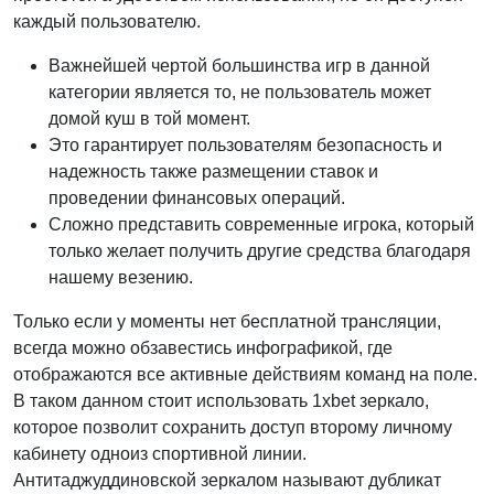
каждый пользователю.
Важнейшей чертой большинства игр в данной
категории является то, не пользователь может
домой куш в той момент.
Это гарантирует пользователям безопасность и
надежность также размещении ставок и
проведении финансовых операций.
Сложно представить современные игрока, который
только желает получить другие средства благодаря
нашему везению.
Только если у моменты нет бесплатной трансляции,
всегда можно обзавестись инфографикой, где
отображаются все активные действиям команд на поле.
В таком данном стоит использовать 1xbet зеркало,
которое позволит сохранить доступ второму личному
кабинету одноиз спортивной линии.
Антитаджуддиновской зеркалом называют дубликат