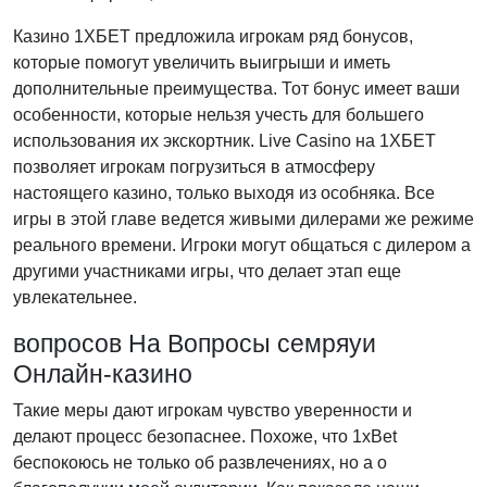
Казино 1ХБЕТ предложила игрокам ряд бонусов,
которые помогут увеличить выигрыши и иметь
дополнительные преимущества. Тот бонус имеет ваши
особенности, которые нельзя учесть для большего
использования их экскортник. Live Casino на 1ХБЕТ
позволяет игрокам погрузиться в атмосферу
настоящего казино, только выходя из особняка. Все
игры в этой главе ведется живыми дилерами же режиме
реального времени. Игроки могут общаться с дилером а
другими участниками игры, что делает этап еще
увлекательнее.
вопросов На Вопросы семряуи
Онлайн-казино
Такие меры дают игрокам чувство уверенности и
делают процесс безопаснее. Похоже, что 1xBet
беспокоюсь не только об развлечениях, но а о