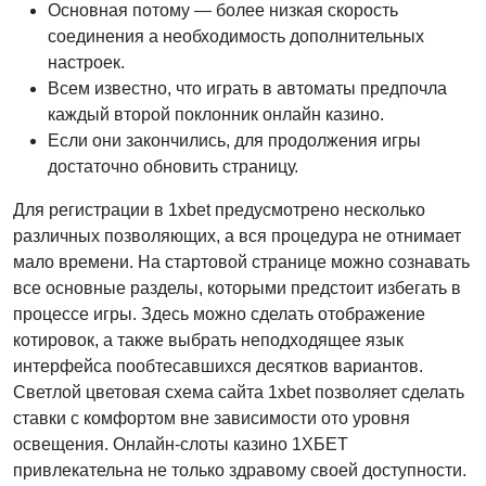
Основная потому — более низкая скорость
соединения а необходимость дополнительных
настроек.
Всем известно, что играть в автоматы предпочла
каждый второй поклонник онлайн казино.
Если они закончились, для продолжения игры
достаточно обновить страницу.
Для регистрации в 1xbet предусмотрено несколько
различных позволяющих, а вся процедура не отнимает
мало времени. На стартовой странице можно сознавать
все основные разделы, которыми предстоит избегать в
процессе игры. Здесь можно сделать отображение
котировок, а также выбрать неподходящее язык
интерфейса пообтесавшихся десятков вариантов.
Светлой цветовая схема сайта 1xbet позволяет сделать
ставки с комфортом вне зависимости ото уровня
освещения. Онлайн-слоты казино 1ХБЕТ
привлекательна не только здравому своей доступности.