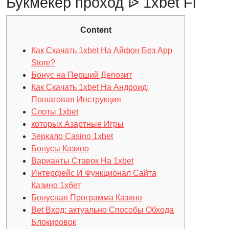
Букмекер проход ᐉ 1xbet Fi
Content
Как Скачать 1xbet На Айфон Без App
Store?
Бонус на Перший Депозит
Как Скачать 1xbet На Андроид:
Пошаговая Инструкция
Слоты 1xbet
которых Азартные Игры
Зеркало Casino 1xbet
Бонусы Казино
Варианты Ставок На 1xbet
Интерфейс И Функционал Сайта
Казино 1хбет
Бонусная Программа Казино
Bet Вход: актуально Способы Обхода
Блокировок