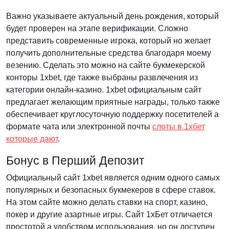
Важно указываете актуальный день рождения, который
будет проверен на этапе верификации. Сложно
представить современные игрока, который но желает
получить дополнительные средства благодаря моему
везению. Сделать это можно на сайте букмекерской
конторы 1xbet, где также выбраны развлечения из
категории онлайн-казино. 1xbet официальным сайт
предлагает желающим приятные награды, только также
обеспечивает круглосуточную поддержку посетителей а
формате чата или электронной почты
слоты в 1хбет
которые дают
.
Бонус в Перший Депозит
Официальный сайт 1xbet является одним одного самых
популярных и безопасных букмекеров в сфере ставок.
На этом сайте можно делать ставки на спорт, казино,
покер и другие азартные игры. Сайт 1хБет отличается
простотой а удобством использования, но он доступен