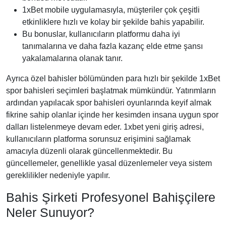
1xBet mobile uygulamasıyla, müşteriler çok çeşitli
etkinliklere hızlı ve kolay bir şekilde bahis yapabilir.
Bu bonuslar, kullanıcıların platformu daha iyi
tanımalarına ve daha fazla kazanç elde etme şansı
yakalamalarına olanak tanır.
Ayrıca özel bahisler bölümünden para hızlı bir şekilde 1xBet
spor bahisleri seçimleri başlatmak mümkündür. Yatırımların
ardından yapılacak spor bahisleri oyunlarında keyif almak
fikrine sahip olanlar içinde her kesimden insana uygun spor
dalları listelenmeye devam eder. 1xbet yeni giriş adresi,
kullanıcıların platforma sorunsuz erişimini sağlamak
amacıyla düzenli olarak güncellenmektedir. Bu
güncellemeler, genellikle yasal düzenlemeler veya sistem
gereklilikler nedeniyle yapılır.
Bahis Şirketi Profesyonel Bahişçilere
Neler Sunuyor?