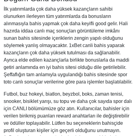
İlk yatırımlarda çok daha yüksek kazançların sahibi
olunurken ilerleyen tüm yatırımlarda da bonusların
alınmasıyla bahis yapmak çok daha keyifli good gelir. Hali
hazırda iddaa canlı maç sonuçları görüntüleme imkânı
sunan bahis sitesinde içeriklerin zengin yapılı olduğunu
söylemek yanlış olmayacaktır. 1xBet canli bahis yaparak
kazançların çok daha yüksek tutulması da sağlanabilir.
Ayrıca elde edilen kazançlarla birlikte bonuslarla da maddi
getiri anlamında en iyi bahis sitesi olduğu dile getirilebilir.
Şeffaflığın tam anlamıyla uygulandığı bahis sitesinde spor
toto canlı sonuçlar verilerine göre para işlemler başlatılabilir.
Futbol, buz hokeyi, biatlon, beyzbol, boks, zaman tenisi,
snooker, bisiklet yarışı, su topu ve daha çok sayıda spor dalı
için CANLI bölümümüze göz atın. Kullanıcılar, bahisler için
verilen birikmiş puanları reward anahtarları ile değiştirebilir
ve ödüller toplayabilir. Lütfen bu seçeneklerin bahisçide
profil oluşturan kişiler için geçerli olduğunu unutmayın.