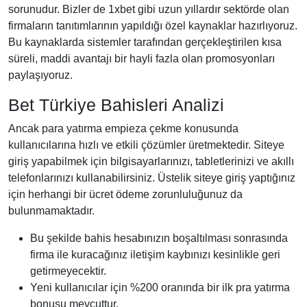
sorunudur. Bizler de 1xbet gibi uzun yıllardır sektörde olan
firmaların tanıtımlarının yapıldığı özel kaynaklar hazırlıyoruz.
Bu kaynaklarda sistemler tarafından gerçekleştirilen kısa
süreli, maddi avantajı bir hayli fazla olan promosyonları
paylaşıyoruz.
Bet Türkiye Bahisleri Analizi
Ancak para yatırma empieza çekme konusunda
kullanıcılarına hızlı ve etkili çözümler üretmektedir. Siteye
giriş yapabilmek için bilgisayarlarınızı, tabletlerinizi ve akıllı
telefonlarınızı kullanabilirsiniz. Üstelik siteye giriş yaptığınız
için herhangi bir ücret ödeme zorunluluğunuz da
bulunmamaktadır.
Bu şekilde bahis hesabınızın boşaltılması sonrasında
firma ile kuracağınız iletişim kaybınızı kesinlikle geri
getirmeyecektir.
Yeni kullanıcılar için %200 oranında bir ilk pra yatırma
bonusu mevcuttur.