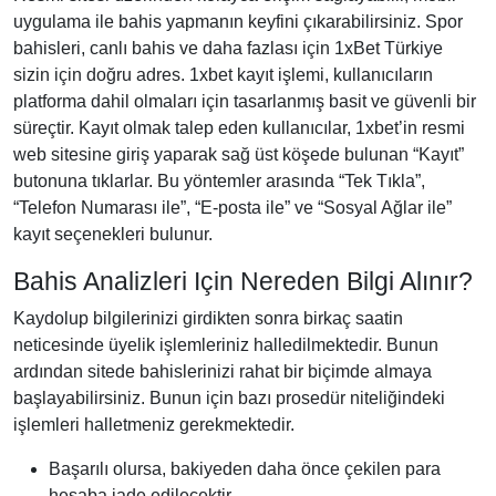
uygulama ile bahis yapmanın keyfini çıkarabilirsiniz. Spor
bahisleri, canlı bahis ve daha fazlası için 1xBet Türkiye
sizin için doğru adres. 1xbet kayıt işlemi, kullanıcıların
platforma dahil olmaları için tasarlanmış basit ve güvenli bir
süreçtir. Kayıt olmak talep eden kullanıcılar, 1xbet’in resmi
web sitesine giriş yaparak sağ üst köşede bulunan “Kayıt”
butonuna tıklarlar. Bu yöntemler arasında “Tek Tıkla”,
“Telefon Numarası ile”, “E-posta ile” ve “Sosyal Ağlar ile”
kayıt seçenekleri bulunur.
Bahis Analizleri Için Nereden Bilgi Alınır?
Kaydolup bilgilerinizi girdikten sonra birkaç saatin
neticesinde üyelik işlemleriniz halledilmektedir. Bunun
ardından sitede bahislerinizi rahat bir biçimde almaya
başlayabilirsiniz. Bunun için bazı prosedür niteliğindeki
işlemleri halletmeniz gerekmektedir.
Başarılı olursa, bakiyeden daha önce çekilen para
hesaba iade edilecektir.