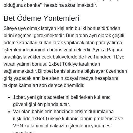
olduğunuz banka” “hesabına aktarılmaktadır.
Bet Ödeme Yöntemleri
Siteye üye olmak isteyen kişilerin bu iki bonus türünden
birini seçmesi gerekmektedir. Bunlardan ayrı olarak çeşitli
ödeme kanalları kullanılarak yapılacak olan para yatırma
işlemlerindeoranında bonus verilmektedir. Ayrıca Papara
aracılığıyla yüklenecek bakiyelerde de five-hundred TL’ye
varan yatırım bonusu 1xBet Türkiye tarafından
sağlanmaktadır. Birxbet bahis sitesine bilgisayar üzerinden
giriş yapacakların ise sitenin sosyal medya hesaplarını
takipte kalmaları son derece önemlidir.
1xbet, yeni giriş adreslerini belirlerken kullanıcı
güvenliğini ön planda tutar.
Var olan bahislerin haricinde erişim durumlarına
ilişkinde 1xBet Türkiye kullanıcılarının problemsiz ve
VPN kullanımı olmaksızın işlemlerini yürütmesi
amaçlanır.