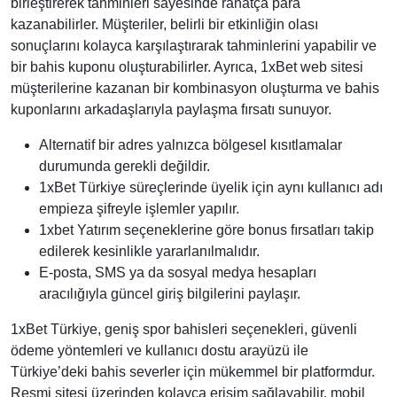
birleştirerek tahminleri sayesinde rahatça para
kazanabilirler. Müşteriler, belirli bir etkinliğin olası
sonuçlarını kolayca karşılaştırarak tahminlerini yapabilir ve
bir bahis kuponu oluşturabilirler. Ayrıca, 1xBet web sitesi
müşterilerine kazanan bir kombinasyon oluşturma ve bahis
kuponlarını arkadaşlarıyla paylaşma fırsatı sunuyor.
Alternatif bir adres yalnızca bölgesel kısıtlamalar
durumunda gerekli değildir.
1xBet Türkiye süreçlerinde üyelik için aynı kullanıcı adı
empieza şifreyle işlemler yapılır.
1xbet Yatırım seçeneklerine göre bonus fırsatları takip
edilerek kesinlikle yararlanılmalıdır.
E-posta, SMS ya da sosyal medya hesapları
aracılığıyla güncel giriş bilgilerini paylaşır.
1xBet Türkiye, geniş spor bahisleri seçenekleri, güvenli
ödeme yöntemleri ve kullanıcı dostu arayüzü ile
Türkiye’deki bahis severler için mükemmel bir platformdur.
Resmi sitesi üzerinden kolayca erişim sağlayabilir, mobil