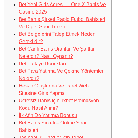
Bet Yeni Giriş Adresi — One X Bahis Ve
Casino 2025
Bet Bahis Şirketi Rapid Futbol Bahisleri
Ve Diğer Spor Türleri
Bet Belgelerini Talep Etmek Neden
Gereklidir?
Bet Canlı Bahis Oranları Ve Şartları
Nelerdir? Nasıl Oynanır?
Bet Türkiye Bonusları
Bet Para Yatırma Ve Çekme Yöntemleri
Nelerdir?
Hesap Oluşturma Ve 1xbet Web
Sitesine Giriş Yapma
Ücretsiz Bahis Için 1xbet Promosyon
Kodu Nasıl Alınır?
İlk Afin De Yatırma Bonusu
Bet Bahis Şirketi – Online Spor
Bahisleri
Taşınabilir Cihazlar Için 1xbet