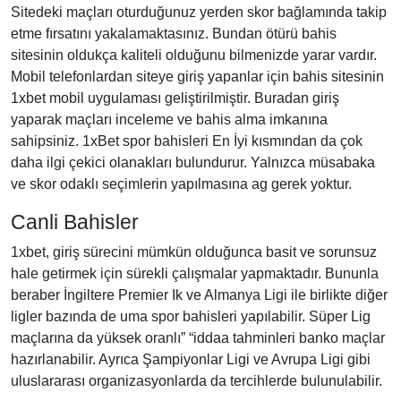
Sitedeki maçları oturduğunuz yerden skor bağlamında takip
etme fırsatını yakalamaktasınız. Bundan ötürü bahis
sitesinin oldukça kaliteli olduğunu bilmenizde yarar vardır.
Mobil telefonlardan siteye giriş yapanlar için bahis sitesinin
1xbet mobil uygulaması geliştirilmiştir. Buradan giriş
yaparak maçları inceleme ve bahis alma imkanına
sahipsiniz. 1xBet spor bahisleri En İyi kısmından da çok
daha ilgi çekici olanakları bulundurur. Yalnızca müsabaka
ve skor odaklı seçimlerin yapılmasına ag gerek yoktur.
Canli Bahisler
1xbet, giriş sürecini mümkün olduğunca basit ve sorunsuz
hale getirmek için sürekli çalışmalar yapmaktadır. Bununla
beraber İngiltere Premier Ik ve Almanya Ligi ile birlikte diğer
ligler bazında de uma spor bahisleri yapılabilir. Süper Lig
maçlarına da yüksek oranlı” “iddaa tahminleri banko maçlar
hazırlanabilir. Ayrıca Şampiyonlar Ligi ve Avrupa Ligi gibi
uluslararası organizasyonlarda da tercihlerde bulunulabilir.