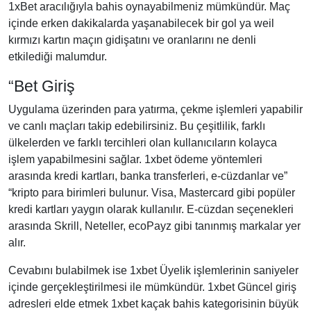
1xBet aracılığıyla bahis oynayabilmeniz mümkündür. Maç
içinde erken dakikalarda yaşanabilecek bir gol ya weil
kırmızı kartın maçın gidişatını ve oranlarını ne denli
etkilediği malumdur.
“Bet Giriş
Uygulama üzerinden para yatırma, çekme işlemleri yapabilir
ve canlı maçları takip edebilirsiniz. Bu çeşitlilik, farklı
ülkelerden ve farklı tercihleri olan kullanıcıların kolayca
işlem yapabilmesini sağlar. 1xbet ödeme yöntemleri
arasında kredi kartları, banka transferleri, e-cüzdanlar ve”
“kripto para birimleri bulunur. Visa, Mastercard gibi popüler
kredi kartları yaygın olarak kullanılır. E-cüzdan seçenekleri
arasında Skrill, Neteller, ecoPayz gibi tanınmış markalar yer
alır.
Cevabını bulabilmek ise 1xbet Üyelik işlemlerinin saniyeler
içinde gerçekleştirilmesi ile mümkündür. 1xbet Güncel giriş
adresleri elde etmek 1xbet kaçak bahis kategorisinin büyük