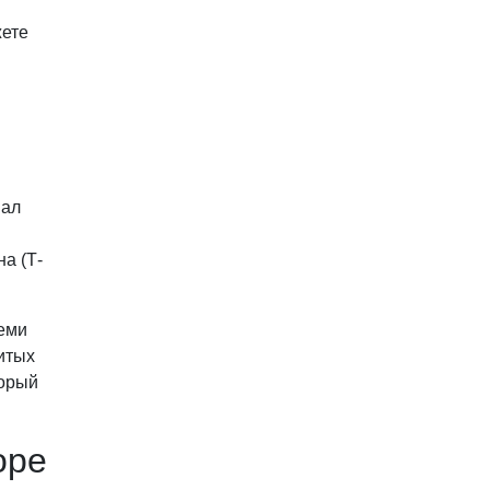
жете
нал
а (Т-
семи
итых
торый
оре