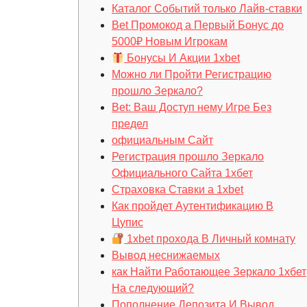
Каталог Событий только Лайв-ставки
Bet Промокод а Первый Бонус до
5000₽ Новым Игрокам
Бонусы И Акции 1xbet
Можно ли Пройти Регистрацию
прошло Зеркало?
Bet: Ваш Доступ нему Игре Без
предел
официальным Сайт
Регистрация прошло Зеркало
Официального Сайта 1хбет
Страховка Ставки а 1xbet
Как пройдет Аутентификацию В
Цупис
1xbet прохода В Личный комнату
Вывод неснижаемых
как Найти Работающее Зеркало 1хбет
На следующий?
Пополнение Депозита И Вывод