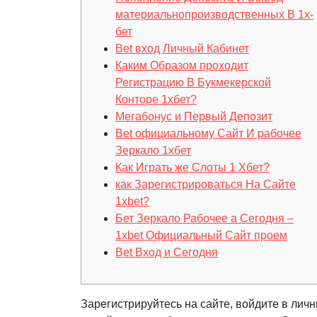
материальнопроизводственных В 1х-
бет
Bet вход Личный Кабинет
Каким Образом проходит
Регистрацию В Букмекерской
Конторе 1хбет?
Мегабонус и Первый Депозит
Bet официальному Сайт И рабочее
Зеркало 1хбет
Как Играть же Слоты 1 Хбет?
как Зарегистрироваться На Сайте
1xbet?
Бет Зеркало Рабочее а Сегодня –
1xbet Официальный Сайт проем
Bet Вход и Сегодня
Зарегистрируйтесь на сайте, войдите в ли