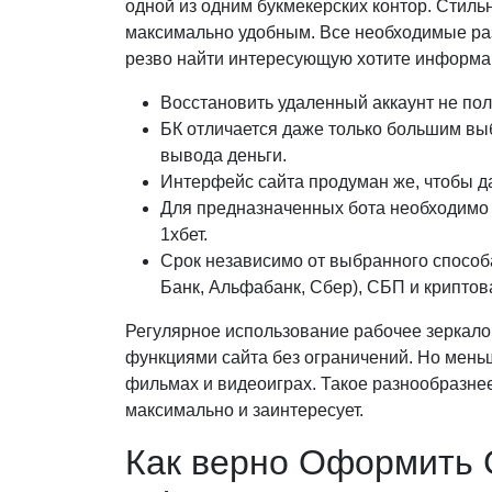
одной из одним букмекерских контор. Стиль
максимально удобным. Все необходимые раз
резво найти интересующую хотите информац
Восстановить удаленный аккаунт не пол
БК отличается даже только большим вы
вывода деньги.
Интерфейс сайта продуман же, чтобы д
Для предназначенных бота необходимо 
1хбет.
Срок независимо от выбранного способ
Банк, Альфабанк, Сбер), СБП и криптова
Регулярное использование рабочее зеркало 
функциями сайта без ограничений. Но мень
фильмах и видеоиграх. Такое разнообразнее
максимально и заинтересует.
Как верно Оформить 