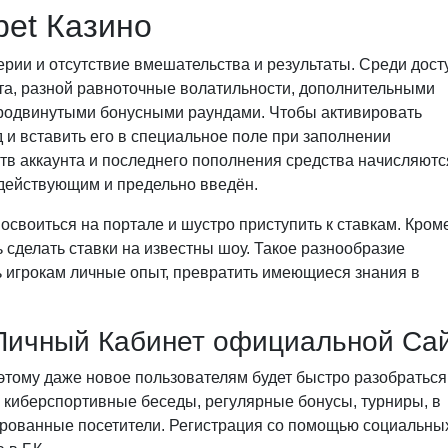
bet Казино
ерии и отсутствие вмешательства и результаты. Среди дос
ата, разной равноточные волатильности, дополнительными
родвинутыми бонусными раундами. Чтобы активировать
 и вставить его в специальное поле при заполнении
тв аккаунта и последнего пополнения средства начисляютс
 действующим и предельно введён.
своиться на портале и шустро приступить к ставкам. Кроме
сделать ставки на известны шоу. Такое разнообразие
 игрокам личные опыт, превратить имеющиеся знания в
а Личный Кабинет официальной Са
тому даже новое пользователям будет быстро разобраться
и киберспортивные беседы, регулярные бонусы, турниры, в
ированные посетители. Регистрация со помощью социальны