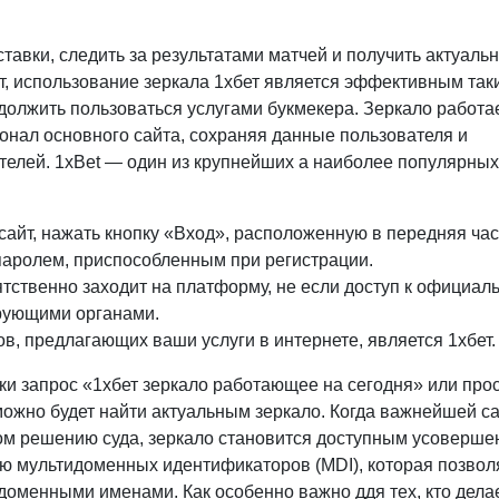
ставки, следить за результатами матчей и получить актуаль
, использование зеркала 1хбет является эффективным так
одолжить пользоваться услугами букмекера. Зеркало работа
нал основного сайта, сохраняя данные пользователя и
телей. 1xBet — один из крупнейших а наиболее популярных
айт, нажать кнопку «Вход», расположенную в передняя час
 паролем, приспособленным при регистрации.
тственно заходит на платформу, не если доступ к официал
ирующими органами.
, предлагающих ваши услуги в интернете, является 1хбет.
ки запрос «1хбет зеркало работающее на сегодня» или про
 можно будет найти актуальным зеркало. Когда важнейшей с
ом решению суда, зеркало становится доступным усоверше
ию мультидоменных идентификаторов (MDI), которая позвол
 доменными именами. Как особенно важно ддя тех, кто дела