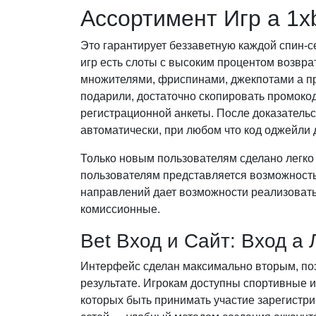
Ассортимент Игр а 1x
Это гарантирует беззаветную каждой спин-с
игр есть слоты с высоким процентом возвр
множителями, фриспинами, джекпотами а п
подарили, достаточно скопировать промокод
регистрационной анкеты. После доказательс
автоматически, при любом что код оджейли
Только новым пользователям сделано легко о
пользователям представляется возможность 
направлений дает возможности реализовать
комиссионные.
Bet Вход и Сайт: Вход 
Интерфейс сделан максимально вторым, поэ
результате. Игрокам доступны спортивные 
которых быть принимать участие зарегистр