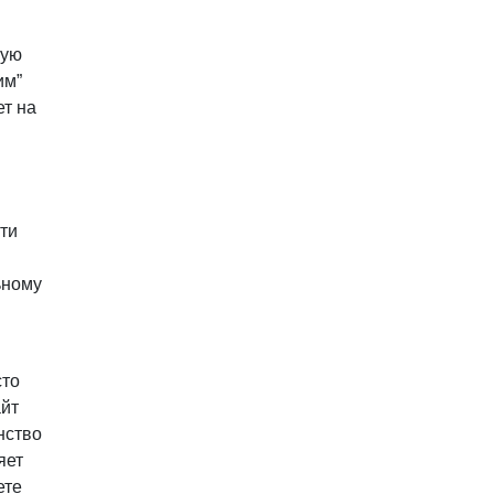
ную
им”
ет на
ти
ьному
сто
айт
нство
яет
ете