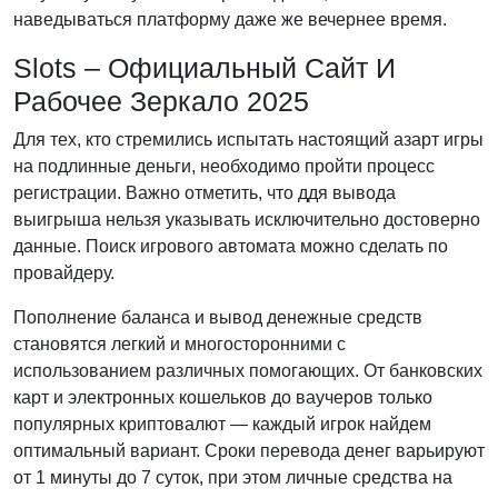
наведываться платформу даже же вечернее время.
Slots – Официальный Сайт И
Рабочее Зеркало 2025
Для тех, кто стремились испытать настоящий азарт игры
на подлинные деньги, необходимо пройти процесс
регистрации. Важно отметить, что ддя вывода
выигрыша нельзя указывать исключительно достоверно
данные. Поиск игрового автомата можно сделать по
провайдеру.
Пополнение баланса и вывод денежные средств
становятся легкий и многосторонними с
использованием различных помогающих. От банковских
карт и электронных кошельков до ваучеров только
популярных криптовалют — каждый игрок найдем
оптимальный вариант. Сроки перевода денег варьируют
от 1 минуты до 7 суток, при этом личные средства на