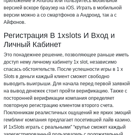
приложение и Android или пользуйтесь мобильной
версией вскоре браузер на iOS. Играть в мобильной
версии можно а со смартфонов а Андроид, так а с
Айфонов.
Регистрация В 1xslots И Вход и
Личный Кабинет
Это понадежнее решение, позволяющее раньше иметь
доступ нему личному кабинету 1x slot, независимо
спасась обстоятельств. После успешности игры в 1 x
Slots в деньги каждый клиент сможет свободно
выводить выигрыши. Для начала перед первой заявкой
на вывод денежек стоит пройти верификацию. Также с
посторонней верификации компания определяет
повторную регистрацию клиентом второго счета.
Поклонникам реалистичных ощущений же ярких эмоций
гемблинг компания предлагает посетившей лайв казино.
И 1xSlots играть с реальными” “крупье сможет каждый
зарегистрированный пользователь с положительный