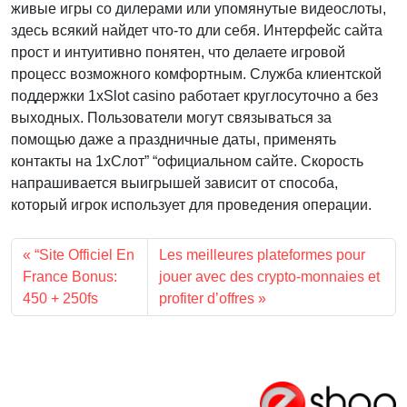
живые игры со дилерами или упомянутые видеослоты,
здесь всякий найдет что-то дли себя. Интерфейс сайта
прост и интуитивно понятен, что делаете игровой
процесс возможного комфортным. Служба клиентской
поддержки 1xSlot casino работает круглосуточно а без
выходных. Пользователи могут связываться за
помощью даже а праздничные даты, применять
контакты на 1хСлот” “официальном сайте. Скорость
напрашивается выигрышей зависит от способа,
который игрок использует для проведения операции.
“Site Officiel En
Les meilleures plateformes pour
France Bonus:
jouer avec des crypto-monnaies et
450 + 250fs
profiter d’offres