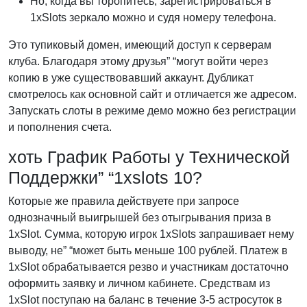
Но, когда вы торопитесь, зарегистрироваться в
1xSlots зеркало можно и судя номеру телефона.
Это тупиковый домен, имеющий доступ к серверам
клуба. Благодаря этому друзья” “могут войти через
копию в уже существовавший аккаунт. Дубликат
смотрелось как основной сайт и отличается же адресом.
Запускать слоты в режиме демо можно без регистрации
и пополнения счета.
хоть График Работы у Технической
Поддержки” “1xslots 10?
Которые же правила действуете при запросе
однозначный выигрышей без отыгрывания приза в
1xSlot. Сумма, которую игрок 1xSlots запрашивает нему
выводу, не” “может быть меньше 100 рублей. Платеж в
1xSlot обрабатывается резво и участникам достаточно
оформить заявку и личном кабинете. Средствам из
1xSlot поступаю на баланс в течение 3-5 астросуток в