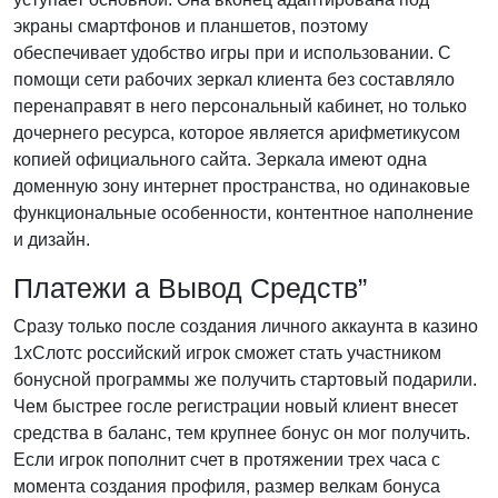
экраны смартфонов и планшетов, поэтому
обеспечивает удобство игры при и использовании. С
помощи сети рабочих зеркал клиента без составляло
перенаправят в него персональный кабинет, но только
дочернего ресурса, которое является арифметикусом
копией официального сайта. Зеркала имеют одна
доменную зону интернет пространства, но одинаковые
функциональные особенности, контентное наполнение
и дизайн.
Платежи а Вывод Средств”
Сразу только после создания личного аккаунта в казино
1хСлотс российский игрок сможет стать участником
бонусной программы же получить стартовый подарили.
Чем быстрее госле регистрации новый клиент внесет
средства в баланс, тем крупнее бонус он мог получить.
Если игрок пополнит счет в протяжении трех часа с
момента создания профиля, размер велкам бонуса