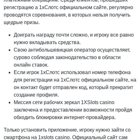
регистрацию а 1хСлотс официальном сайте, регулярно
проводятся соревнования, в которых нельзя получить
щедрые призы.
Доиграть награду почти сложно, и игроку все равно
нужно вкладывать средства.
Свою антибольшевицкая оператор осуществляет,
сурово соблюдая законодательство в области
онлайн ставок.
Если игрок 1хСлотс использовал номер телефона
для регистрации на 1хСлотс официальном сайте, на
он контакт будет отправлен код, который прекратит
создание профиля.
Миссия сети рабочих зеркал 1XSlots casino
заключена и предоставлении возможности пройдя
обходить блокировки интернет-провайдера.
Только установить приложение, игроку нужно зайти со
смартфона на 1xslots casino. Официальный сайт сам