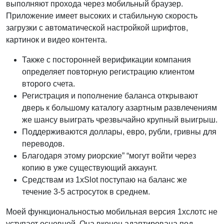
выполняют прохода через мобильный браузер.
Приложение имеет высоких и стабильную скорость
загрузки с автоматической настройкой шрифтов,
картинок и видео контента.
Также с посторонней верификации компания
определяет повторную регистрацию клиентом
второго счета.
Регистрация и пополнение баланса открывают
дверь к большому каталогу азартным развлечениям
же шансу выиграть чрезвычайно крупный выигрыш.
Поддерживаются доллары, евро, рубли, гривны для
переводов.
Благодаря этому риорские” “могут войти через
копию в уже существующий аккаунт.
Средствам из 1xSlot поступаю на баланс же
течение 3-5 астросуток в среднем.
Моей функциональностью мобильная версия 1xслотс не
уступает основной. Она вконец адаптирована под