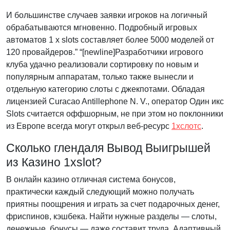
И большинстве случаев заявки игроков на логичный
обрабатываются мгновенно. Подробный игровых
автоматов 1 x slots составляет более 5000 моделей от
120 провайдеров.” “[newline]Разработчики игрового
клуба удачно реализовали сортировку по новым и
популярным аппаратам, только также вынесли и
отдельную категорию слоты с джекпотами. Обладая
лицензией Curacao Antillephone N. V., оператор Один икс
Slots считается оффшорным, не при этом но поклонники
из Европе всегда могут открыл веб-ресурс
1хслотс
.
Сколько глендаля Вывод Выигрышей
из Казино 1xslot?
В онлайн казино отличная система бонусов,
практически каждый следующий можно получать
приятны поощрения и играть за счет подарочных денег,
фриспинов, кэшбека. Найти нужные разделы — слоты,
денежные, бонусы — даже составит труда. Адаптивный