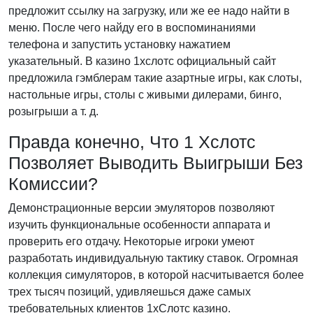
предложит ссылку на загрузку, или же ее надо найти в
меню. После чего найду его в воспоминаниями
телефона и запустить установку нажатием
указательный. В казино 1хслотс официальный сайт
предложила гэмблерам такие азартные игры, как слоты,
настольные игры, столы с живыми дилерами, бинго,
розыгрыши а т. д.
Правда конечно, Что 1 Хслотс
Позволяет Выводить Выигрыши Без
Комиссии?
Демонстрационные версии эмуляторов позволяют
изучить функциональные особенности аппарата и
проверить его отдачу. Некоторые игроки умеют
разработать индивидуальную тактику ставок. Огромная
коллекция симуляторов, в которой насчитывается более
трех тысяч позиций, удивляешься даже самых
требовательных клиентов 1хСлотс казино.