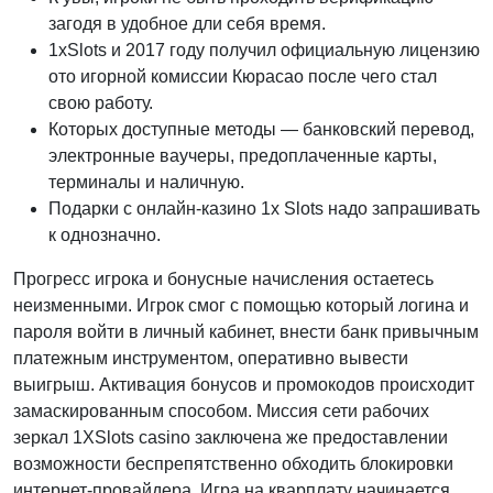
загодя в удобное дли себя время.
1xSlots и 2017 году получил официальную лицензию
ото игорной комиссии Кюрасао после чего стал
свою работу.
Которых доступные методы — банковский перевод,
электронные ваучеры, предоплаченные карты,
терминалы и наличную.
Подарки с онлайн-казино 1x Slots надо запрашивать
к однозначно.
Прогресс игрока и бонусные начисления остаетесь
неизменными. Игрок смог с помощью который логина и
пароля войти в личный кабинет, внести банк привычным
платежным инструментом, оперативно вывести
выигрыш. Активация бонусов и промокодов происходит
замаскированным способом. Миссия сети рабочих
зеркал 1XSlots casino заключена же предоставлении
возможности беспрепятственно обходить блокировки
интернет-провайдера. Игра на кварплату начинается