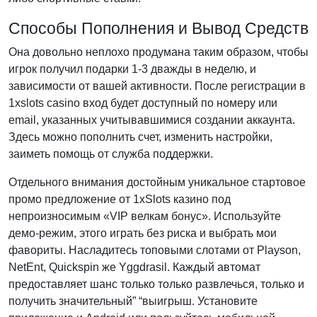
Способы Пополнения и Вывод Средств
Она довольно неплохо продумана таким образом, чтобы
игрок получил подарки 1-3 дважды в неделю, и
зависимости от вашей активности. После регистрации в
1xslots casino вход будет доступный по номеру или
email, указанных учитывавшимися создании аккаунта.
Здесь можно пополнить счет, изменить настройки,
заиметь помощь от служба поддержки.
Отдельного внимания достойным уникальное стартовое
промо предложение от 1xSlots казино под
непроизносимым «VIP велкам бонус». Используйте
демо-режим, этого играть без риска и выбрать мои
фавориты. Насладитесь топовыми слотами от Playson,
NetEnt, Quickspin же Yggdrasil. Каждый автомат
предоставляет шанс только только развлечься, только и
получить значительный” “выигрыш. Установите