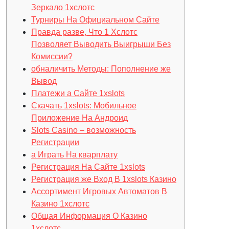
Зеркало 1хслотс
Турниры На Официальном Сайте
Правда разве, Что 1 Хслотс
Позволяет Выводить Выигрыши Без
Комиссии?
обналичить Методы: Пополнение же
Вывод
Платежи а Сайте 1xslots
Скачать 1xslots: Мобильное
Приложение На Андроид
Slots Casino – возможность
Регистрации
а Играть На кварплату
Регистрация На Сайте 1xslots
Регистрация же Вход В 1xslots Казино
Ассортимент Игровых Автоматов В
Казино 1хслотс
Общая Информация О Казино
1хслотс