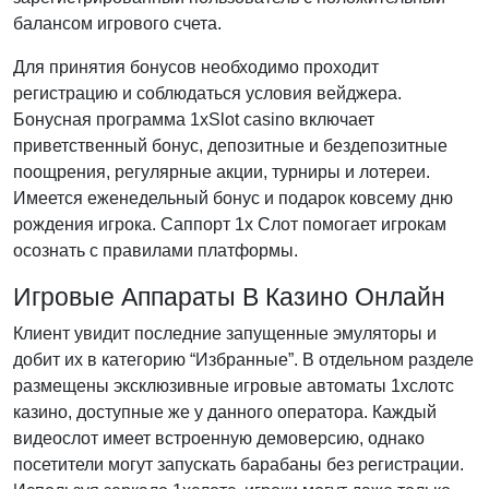
балансом игрового счета.
Для принятия бонусов необходимо проходит
регистрацию и соблюдаться условия вейджера.
Бонусная программа 1xSlot casino включает
приветственный бонус, депозитные и бездепозитные
поощрения, регулярные акции, турниры и лотереи.
Имеется еженедельный бонус и подарок ковсему дню
рождения игрока. Саппорт 1x Слот помогает игрокам
осознать с правилами платформы.
Игровые Аппараты В Казино Онлайн
Клиент увидит последние запущенные эмуляторы и
добит их в категорию “Избранные”. В отдельном разделе
размещены эксклюзивные игровые автоматы 1хслотс
казино, доступные же у данного оператора. Каждый
видеослот имеет встроенную демоверсию, однако
посетители могут запускать барабаны без регистрации.