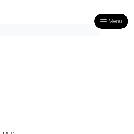
Menu
üçün öz