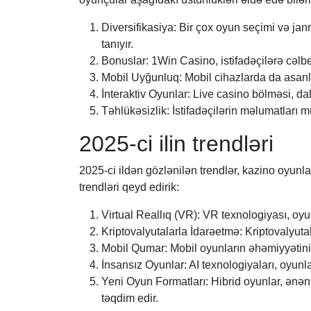
Diversifikasiya: Bir çox oyun seçimi və jan
tanıyır.
Bonuslar: 1Win Casino, istifadəçilərə cəlb
Mobil Uyğunluq: Mobil cihazlarda da asanlıq
İnteraktiv Oyunlar: Live casino bölməsi, dah
Təhlükəsizlik: İstifadəçilərin məlumatları mü
2025-ci ilin trendləri
2025-ci ildən gözlənilən trendlər, kazino oyunla
trendləri qeyd edirik:
Virtual Reallıq (VR): VR texnologiyası, oyu
Kriptovalyutalarla İdarəetmə: Kriptovalyutal
Mobil Qumar: Mobil oyunların əhəmiyyətini
İnsansız Oyunlar: AI texnologiyaları, oyunla
Yeni Oyun Formatları: Hibrid oyunlar, ənənəv
təqdim edir.