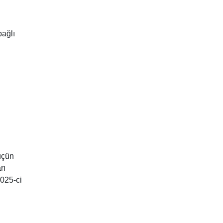
bağlı
 üçün
rı
2025-ci