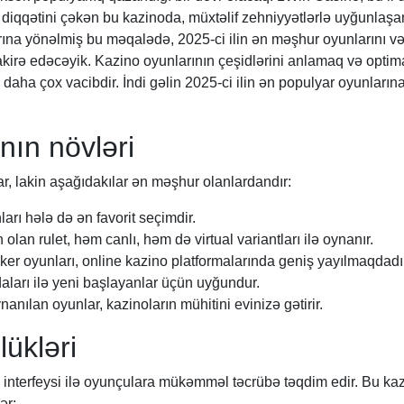
n diqqətini çəkən bu kazinoda, müxtəlif zehniyyətlərlə uyğunlaşa
arına yönəlmiş bu məqalədə, 2025-ci ilin ən məşhur oyunlarını v
kirə edəcəyik. Kazino oyunlarının çeşidlərini anlamaq və optim
daha çox vacibdir. İndi gəlin 2025-ci ilin ən populyar oyunların
nın növləri
ar, lakin aşağıdakılar ən məşhur olanlardandır:
ları hələ də ən favorit seçimdir.
lan rulet, həm canlı, həm də virtual variantları ilə oynanır.
er oyunları, online kazino platformalarında geniş yayılmaqdadır
aları ilə yeni başlayanlar üçün uyğundur.
nanılan oyunlar, kazinoların mühitini evinizə gətirir.
ükləri
u interfeysi ilə oyunçulara mükəmməl təcrübə təqdim edir. Bu ka
ər: