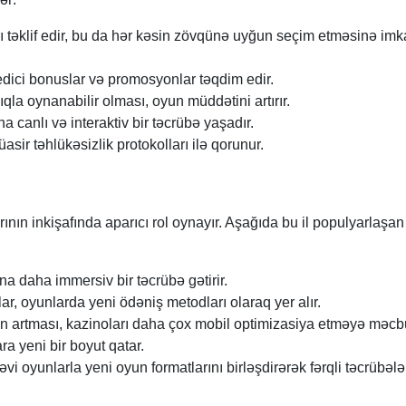
rı təklif edir, bu da hər kəsin zövqünə uyğun seçim etməsinə im
edici bonuslar və promosyonlar təqdim edir.
la oynanabilir olması, oyun müddətini artırır.
a canlı və interaktiv bir təcrübə yaşadır.
asir təhlükəsizlik protokolları ilə qorunur.
rının inkişafında aparıcı rol oynayır. Aşağıda bu il populyarlaşan
na daha immersiv bir təcrübə gətirir.
ar, oyunlarda yeni ödəniş metodları olaraq yer alır.
n artması, kazinoları daha çox mobil optimizasiya etməyə məcbu
ra yeni bir boyut qatar.
i oyunlarla yeni oyun formatlarını birləşdirərək fərqli təcrübələ