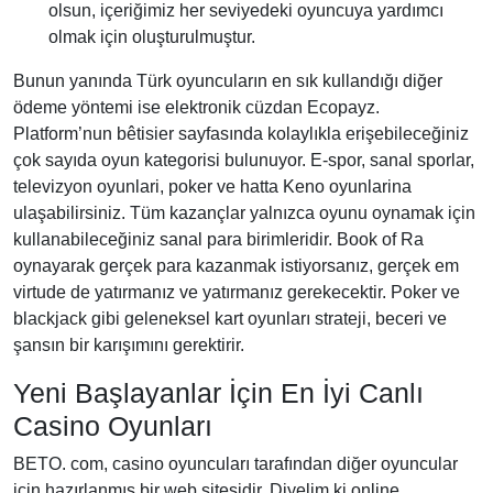
olsun, içeriğimiz her seviyedeki oyuncuya yardımcı
olmak için oluşturulmuştur.
Bunun yanında Türk oyuncuların en sık kullandığı diğer
ödeme yöntemi ise elektronik cüzdan Ecopayz.
Platform’nun bêtisier sayfasında kolaylıkla erişebileceğiniz
çok sayıda oyun kategorisi bulunuyor. E-spor, sanal sporlar,
televizyon oyunlari, poker ve hatta Keno oyunlarina
ulaşabilirsiniz. Tüm kazançlar yalnızca oyunu oynamak için
kullanabileceğiniz sanal para birimleridir. Book of Ra
oynayarak gerçek para kazanmak istiyorsanız, gerçek em
virtude de yatırmanız ve yatırmanız gerekecektir. Poker ve
blackjack gibi geleneksel kart oyunları strateji, beceri ve
şansın bir karışımını gerektirir.
Yeni Başlayanlar İçin En İyi Canlı
Casino Oyunları
BETO. com, casino oyuncuları tarafından diğer oyuncular
için hazırlanmış bir web sitesidir. Diyelim ki online