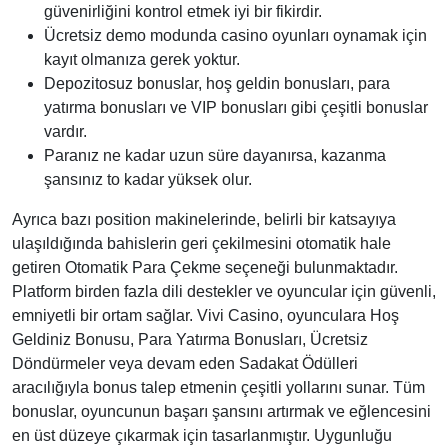
güvenirliğini kontrol etmek iyi bir fikirdir.
Ücretsiz demo modunda casino oyunları oynamak için
kayıt olmanıza gerek yoktur.
Depozitosuz bonuslar, hoş geldin bonusları, para
yatırma bonusları ve VIP bonusları gibi çeşitli bonuslar
vardır.
Paranız ne kadar uzun süre dayanırsa, kazanma
şansınız to kadar yüksek olur.
Ayrıca bazı position makinelerinde, belirli bir katsayıya
ulaşıldığında bahislerin geri çekilmesini otomatik hale
getiren Otomatik Para Çekme seçeneği bulunmaktadır.
Platform birden fazla dili destekler ve oyuncular için güvenli,
emniyetli bir ortam sağlar. Vivi Casino, oyunculara Hoş
Geldiniz Bonusu, Para Yatırma Bonusları, Ücretsiz
Döndürmeler veya devam eden Sadakat Ödülleri
aracılığıyla bonus talep etmenin çeşitli yollarını sunar. Tüm
bonuslar, oyuncunun başarı şansını artırmak ve eğlencesini
en üst düzeye çıkarmak için tasarlanmıştır. Uygunluğu