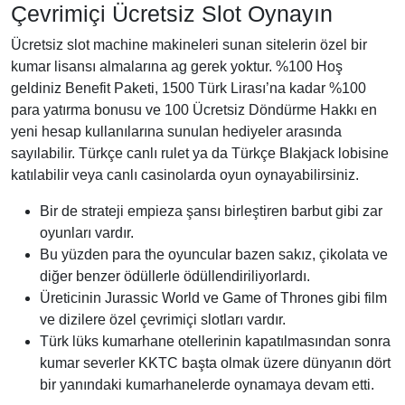
Çevrimiçi Ücretsiz Slot Oynayın
Ücretsiz slot machine makineleri sunan sitelerin özel bir
kumar lisansı almalarına ag gerek yoktur. %100 Hoş
geldiniz Benefit Paketi, 1500 Türk Lirası’na kadar %100
para yatırma bonusu ve 100 Ücretsiz Döndürme Hakkı en
yeni hesap kullanılarına sunulan hediyeler arasında
sayılabilir. Türkçe canlı rulet ya da Türkçe Blakjack lobisine
katılabilir veya canlı casinolarda oyun oynayabilirsiniz.
Bir de strateji empieza şansı birleştiren barbut gibi zar
oyunları vardır.
Bu yüzden para the oyuncular bazen sakız, çikolata ve
diğer benzer ödüllerle ödüllendiriliyorlardı.
Üreticinin Jurassic World ve Game of Thrones gibi film
ve dizilere özel çevrimiçi slotları vardır.
Türk lüks kumarhane otellerinin kapatılmasından sonra
kumar severler KKTC başta olmak üzere dünyanın dört
bir yanındaki kumarhanelerde oynamaya devam etti.