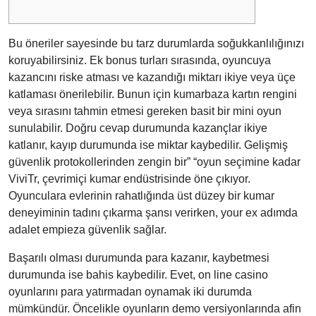
Bu öneriler sayesinde bu tarz durumlarda soğukkanlılığınızı
koruyabilirsiniz. Ek bonus turları sırasında, oyuncuya
kazancını riske atması ve kazandığı miktarı ikiye veya üçe
katlaması önerilebilir. Bunun için kumarbaza kartın rengini
veya sırasını tahmin etmesi gereken basit bir mini oyun
sunulabilir. Doğru cevap durumunda kazançlar ikiye
katlanır, kayıp durumunda ise miktar kaybedilir. Gelişmiş
güvenlik protokollerinden zengin bir” “oyun seçimine kadar
ViviTr, çevrimiçi kumar endüstrisinde öne çıkıyor.
Oyunculara evlerinin rahatlığında üst düzey bir kumar
deneyiminin tadını çıkarma şansı verirken, your ex adımda
adalet empieza güvenlik sağlar.
Başarılı olması durumunda para kazanır, kaybetmesi
durumunda ise bahis kaybedilir. Evet, on line casino
oyunlarını para yatırmadan oynamak iki durumda
mümkündür. Öncelikle oyunların demo versiyonlarında afin