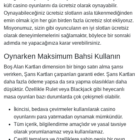
kült casino oyunlarını da ücretsiz olarak oynayabilir.
Oynayabileceğiniz ücretsiz slotların asla tükenmediğinden
emin olmak için her gün birden fazla ücretsiz slot ekliyoruz.
Misyonumuz, sizin gibi oyuncuların en iyi slotları ücretsiz
olarak deneyimlemelerini sağlamaktır, böylece bir sonraki
adımda ne yapacağınıza karar verebilirsiniz.
Oynarken Maksimum Bahsi Kullanın
Boş Alan Kartları dimension bir bingo satırı alma şansı
verirken, Şans Kartları çarpanları garanti eder. Şans Kartları
daha fazla ödeme yapsa da sıra yapma olasılıkları daha
düşüktür. Özellikle Rulet veya Blackjack gibi heyecanlı
masa oyunları bazı durumlarda çok çekişmeli olabilir.
İkincisi, bedava çevirmeler kullanılarak casino
oyunlarını para yatırmadan oynamak mümkündür.
Tüm içerik, bilgilendirme amaçlıdır ve yasal tavsiye
olarak yorumlanamaz veya kullanılamaz.
Çeşitli temalara ve özelliklere sahip geniş bir oyun