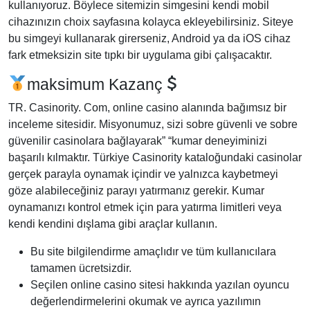
kullanıyoruz. Böylece sitemizin simgesini kendi mobil
cihazınızın choix sayfasına kolayca ekleyebilirsiniz. Siteye
bu simgeyi kullanarak girerseniz, Android ya da iOS cihaz
fark etmeksizin site tıpkı bir uygulama gibi çalışacaktır.
maksimum Kazanç
TR. Casinority. Com, online casino alanında bağımsız bir
inceleme sitesidir. Misyonumuz, sizi sobre güvenli ve sobre
güvenilir casinolara bağlayarak” “kumar deneyiminizi
başarılı kılmaktır. Türkiye Casinority kataloğundaki casinolar
gerçek parayla oynamak içindir ve yalnızca kaybetmeyi
göze alabileceğiniz parayı yatırmanız gerekir. Kumar
oynamanızı kontrol etmek için para yatırma limitleri veya
kendi kendini dışlama gibi araçlar kullanın.
Bu site bilgilendirme amaçlıdır ve tüm kullanıcılara
tamamen ücretsizdir.
Seçilen online casino sitesi hakkında yazılan oyuncu
değerlendirmelerini okumak ve ayrıca yazılımın