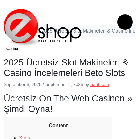
casino
2025 Ücretsiz Slot Makineleri & Casino İnce
casino
2025 Ücretsiz Slot Makineleri &
Casino İncelemeleri Beto Slots
September 8, 2025
/
September 8, 2025
by
Santhosh
Ücretsiz On The Web Casinon »
Şimdi Oyna!
Content
Slots