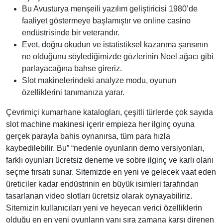
Bu Avusturya menşeili yazılım geliştiricisi 1980’de
faaliyet göstermeye başlamıştır ve online casino
endüstrisinde bir veterandır.
Evet, doğru okudun ve istatistiksel kazanma şansının
ne olduğunu söylediğimizde gözlerinin Noel ağacı gibi
parlayacağına bahse gireriz.
Slot makinelerindeki analyze modu, oyunun
özelliklerini tanımanıza yarar.
Çevrimiçi kumarhane katalogları, çeşitli türlerde çok sayıda
slot machine makinesi içerir empieza her ilginç oyuna
gerçek parayla bahis oynanırsa, tüm para hızla
kaybedilebilir. Bu” “nedenle oyunların demo versiyonları,
farklı oyunları ücretsiz deneme ve sobre ilginç ve karlı olanı
seçme fırsatı sunar. Sitemizde en yeni ve gelecek vaat eden
üreticiler kadar endüstrinin en büyük isimleri tarafından
tasarlanan video slotları ücretsiz olarak oynayabiliriz.
Sitemizin kullanıcıları yeni ve heyecan verici özelliklerin
olduğu en en yeni oyunların yanı sıra zamana karşı direnen