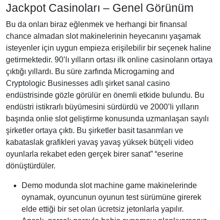
Jackpot Casinoları – Genel Görünüm
Bu da onları biraz eğlenmek ve herhangi bir finansal
chance almadan slot makinelerinin heyecanını yaşamak
isteyenler için uygun empieza erişilebilir bir seçenek haline
getirmektedir. 90’lı yılların ortası ilk online casinoların ortaya
çıktığı yıllardı. Bu süre zarfında Microgaming and
Cryptologic Businesses adlı şirket sanal casino
endüstrisinde gözle görülür en önemli etkide bulundu. Bu
endüstri istikrarlı büyümesini sürdürdü ve 2000’li yılların
başında onlie slot geliştirme konusunda uzmanlaşan sayılı
şirketler ortaya çıktı. Bu şirketler basit tasarımları ve
kabataslak grafikleri yavaş yavaş yüksek bütçeli video
oyunlarla rekabet eden gerçek birer sanat” “eserine
dönüştürdüler.
Demo modunda slot machine game makinelerinde
oynamak, oyuncunun oyunun test sürümüne girerek
elde ettiği bir set olan ücretsiz jetonlarla yapılır.