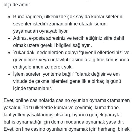
ölçüde artırır.
Buna rağmen, ülkemizde çok sayıda kumar sitelerini
sevenler istediği zaman online olarak, sorun
yaşamadan oynayabiliyor.
Adınız, e-posta adresiniz ve tercih ettiğiniz şifre dahil
olmak üzere gerekli bilgileri sağlayın.
Yukarıdaki nedenlerden dolayı “güvenli ellerdesiniz” ve
güvenilmez veya unlawful casinolara gitme konusunda
endişelenmenize gerek yok.
İşlem süreleri yönteme bağlı” “olarak değişir ve em
virtude de çekme işlemleri genellikle birkaç iş günü
içinde tamamlanır.
Evet, online casinolarda casino oyunları oynamak tamamen
yasaldır. Bazı ülkelerde kumar ve çevrimiçi kumarhane
faaliyetleri yasaklanmış olsa ag, oyuncu gerçek parayla
bahis oynamadığı için demo modunda oynamak yasaldır.
Evet, on line casino oyunlarını oynamak için herhangi bir ek