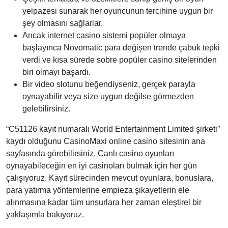
yelpazesi sunarak her oyuncunun tercihine uygun bir
şey olmasını sağlarlar.
Ancak internet casino sistemi popüler olmaya
başlayınca Novomatic para değişen trende çabuk tepki
verdi ve kısa sürede sobre popüler casino sitelerinden
biri olmayı başardı.
Bir video slotunu beğendiyseniz, gerçek parayla
oynayabilir veya size uygun değilse görmezden
gelebilirsiniz.
“C51126 kayıt numaralı World Entertainment Limited şirketi”
kaydı olduğunu CasinoMaxi online casino sitesinin ana
sayfasında görebilirsiniz. Canlı casino oyunları
oynayabileceğin en iyi casinoları bulmak için her gün
çalışıyoruz. Kayıt sürecinden mevcut oyunlara, bonuslara,
para yatırma yöntemlerine empieza şikayetlerin ele
alınmasına kadar tüm unsurlara her zaman eleştirel bir
yaklaşımla bakıyoruz.