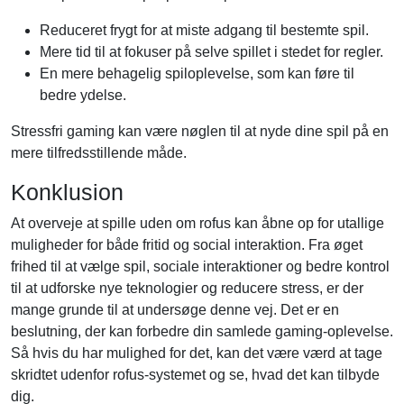
Reduceret frygt for at miste adgang til bestemte spil.
Mere tid til at fokuser på selve spillet i stedet for regler.
En mere behagelig spiloplevelse, som kan føre til
bedre ydelse.
Stressfri gaming kan være nøglen til at nyde dine spil på en
mere tilfredsstillende måde.
Konklusion
At overveje at spille uden om rofus kan åbne op for utallige
muligheder for både fritid og social interaktion. Fra øget
frihed til at vælge spil, sociale interaktioner og bedre kontrol
til at udforske nye teknologier og reducere stress, er der
mange grunde til at undersøge denne vej. Det er en
beslutning, der kan forbedre din samlede gaming-oplevelse.
Så hvis du har mulighed for det, kan det være værd at tage
skridtet udenfor rofus-systemet og se, hvad det kan tilbyde
dig.