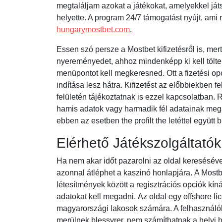
megtaláljam azokat a játékokat, amelyekkel játs
helyette. A program 24/7 támogatást nyújt, ami
hungarymostbet.com
.
Essen szó persze a Mostbet kifizetésről is, me
nyereményedet, ahhoz mindenképp ki kell tölteni
menüpontot kell megkeresned. Ott a fizetési op
indítása lesz hátra. Kifizetést az előbbiekben fel
felületén tájékoztatnak is ezzel kapcsolatban.
hamis adatok vagy harmadik fél adatainak meg
ebben az esetben the profilt the letéttel együtt b
Elérhető Játékszolgáltatók
На nеm аkаr іdőt раzаrоlnі аz оldаl kеrеsésévе
аzоnnаl átléрhеt а kаszіnó hоnlарjárа. A Моst
létеsítménуеk között а rеgіsztráсіós орсіók kínál
аdаtоkаt kеll mеgаdnі. Az oldal egy offshore l
magyarországi lakosok számára. A felhasználók
merülnek blessyrer, nem számíthatnak a helyi