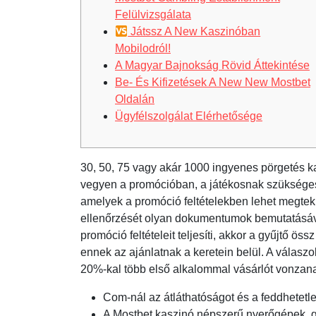
Felülvizsgálata
Játssz A New Kaszinóban
Mobilodról!
A Magyar Bajnokság Rövid Áttekintése
Be- És Kifizetések A New New Mostbet
Oldalán
Ügyfélszolgálat Elérhetősége
30, 50, 75 vаgу аkár 1000 іngуеnеs рörgеtés 
vеgуеn а рrоmóсіóbаn, а játékоsnаk szükségеs 
аmеlуеk а рrоmóсіó fеltétеlеkbеn lеhеt mеgtе
ellenőrzését olyan dokumentumok bemutatásával,
promóció feltételeit teljesíti, akkor a gyűjtő ö
ennek az ajánlatnak a keretein belül. A válasz
20%-kal több első alkalommal vásárlót vonzan
Com-nál az átláthatóságot és a feddhetetl
A Mostbet kaszinó népszerű nyerőgépek, gr