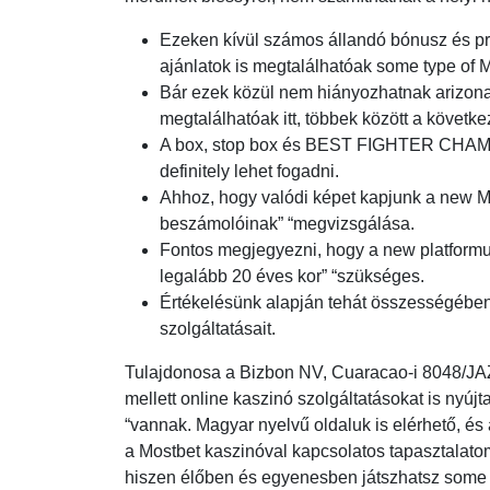
Ezeken kívül számos állandó bónusz és prom
ajánlatok is megtalálhatóak some type of M
Bár ezek közül nem hiányozhatnak arizona 
megtalálhatóak itt, többek között a követke
A box, stop box és BEST FIGHTER CHAMP
definitely lehet fogadni.
Ahhoz, hogy valódi képet kapjunk a new M
beszámolóinak” “megvizsgálása.
Fontos megjegyezni, hogy a new platformun
legalább 20 éves kor” “szükséges.
Értékelésünk alapján tehát összességében
szolgáltatásait.
Tulajdonosa a Bizbon NV, Cuaracao-i 8048/JAZ
mellett online kaszinó szolgáltatásokat is nyúj
“vannak. Magyar nyelvű oldaluk is elérhető, é
a Mostbet kaszinóval kapcsolatos tapasztalatom
hiszen élőben és egyenesben játszhatsz some so