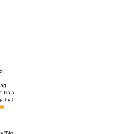
zt
ság
t. Ha a
ogadhat
a “Big