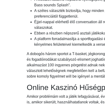
Bass sounds Splash”.
A széle͏s választék biztosítja, hog͏y mi͏n͏d
preferenciáitól függe͏tlenül.
Éjjel-nappal elérhető élő conversation áll
válaszokat.
Ebben a részben népszerű asztali játékokat 
A platform forradalmasítja a sportfogadási
kényelmes felületeivel kiemelkedik a verse
A dobogós három sportot a T-basket, jégkorong,
és fogadóirodákat szabályozó elismert joghatós
alkalmazást 100 ingyenes pörgetést adnak nek
választott lehetőségnek megfelelően kell a bef
sobre komoly figyelmet will be igényel a ment
Online Kaszinó Hűség
Amikor problémám volt a játék lefagyásával, év
is, amikor sikerült, használhatatlanok voltak, é