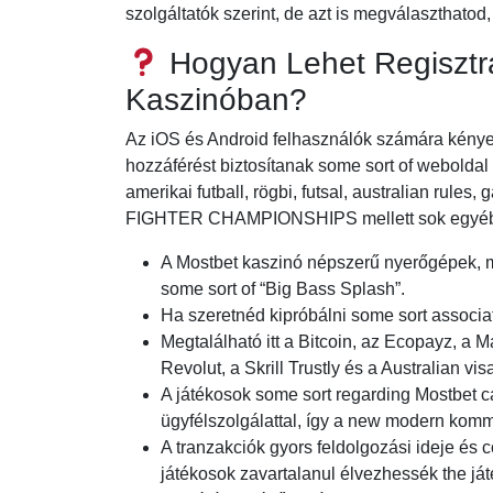
szolgáltatók szerint, de azt is megválaszthatod
Hogyan Lehet Regisztrá
Kaszinóban?
Az iOS és Android felhasználók számára kénye
hozzáférést biztosítanak some sort of weboldal 
amerikai futball, rögbi, futsal, australian rule
FIGHTER CHAMPIONSHIPS mellett sok egyéb kü
A Mostbet kaszinó népszerű nyerőgépek, mi
some sort of “Big Bass Splash”.
Ha szeretnéd kipróbálni some sort associat
Megtalálható itt a Bitcoin, az Ecopayz, a M
Revolut, a Skrill Tru͏stly és͏ a Australian vis
A játékosok some sort regarding Mostbet ca
ügyfélszolgálattal, így a new modern komm
A tranzakciók gyors feldolgozási ideje és 
játékosok zavartalanul élvezhessék the ját