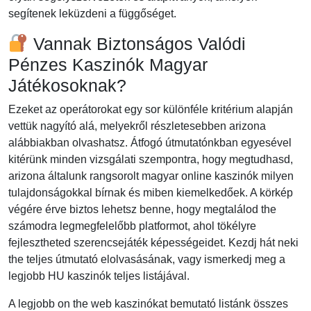
segítenek leküzdeni a függőséget.
Vannak Biztonságos Valódi
Pénzes Kaszinók Magyar
Játékosoknak?
Ezeket az operátorokat egy sor különféle kritérium alapján
vettük nagyító alá, melyekről részletesebben arizona
alábbiakban olvashatsz. Átfogó útmutatónkban egyesével
kitérünk minden vizsgálati szempontra, hogy megtudhasd,
arizona általunk rangsorolt magyar online kaszinók milyen
tulajdonságokkal bírnak és miben kiemelkedőek. A körkép
végére érve biztos lehetsz benne, hogy megtalálod the
számodra legmegfelelőbb platformot, ahol tökélyre
fejlesztheted szerencsejáték képességeidet. Kezdj hát neki
the teljes útmutató elolvasásának, vagy ismerkedj meg a
legjobb HU kaszinók teljes listájával.
A legjobb on the web kaszinókat bemutató listánk összes