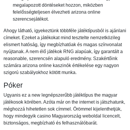
megalapozott döntéseket hozzon, miközben
felelősségteljesen élvezheti arizona online
szerencsejátékot.
Ahogy látható, igyekeztünk többféle játéktípusból is ajánlani
címeket. Ezeket a játékokat mind tesztelte nemzetközileg
elismert hatóság, így megbízhatóak és magas színvonalat
nyújtanak. A nem élő játékok RNG alapúak, így garantált a
reasonable, szerencsén alapuló eredmény. Szakértőink
számára arizona online kaszinók értékelése egy nagyon
szigorú szabályokhoz kötött munka.
Póker
Ugyanis ez a new legnépszerűbb játéktípus the magyar
játékosok körében. Azóta már on the internet is játszhatunk,
méghozzá hihetetlen sok címmel. Örömmel kijelenthetjük,
hogy mindegyik casino Magyarország weboldal licencelt,
biztonságos, megbízható és felhasználóbarát.