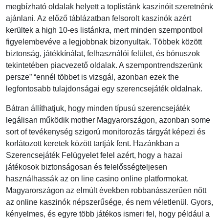
megbízható oldalak helyett a toplistánk kaszinóit szeretnénk
ajánlani. Az előző táblázatban felsorolt kaszinók azért
kerültek a high 10-es listánkra, mert minden szempontbol
figyelembevéve a legjobbnak bizonyultak. Többek között
biztonság, játékkínálat, felhasználói felület, és bónuszok
tekintetében piacvezető oldalak. A szempontrendszerünk
persze” “ennél többet is vizsgál, azonban ezek the
legfontosabb tulajdonságai egy szerencsejáték oldalnak.
Bátran állíthatjuk, hogy minden típusú szerencsejáték
legálisan működik mother Magyarországon, azonban some
sort of tevékenység szigorú monitorozás tárgyát képezi és
korlátozott keretek között tartják fent. Hazánkban a
Szerencsejáték Felügyelet felel azért, hogy a hazai
játékosok biztonságosan és felelősségteljesen
használhassák az on line casino online platformokat.
Magyarországon az elmúlt években robbanásszerűen nőtt
az online kaszinók népszerűsége, és nem véletlenül. Gyors,
kényelmes, és egyre több játékos ismeri fel, hogy például a