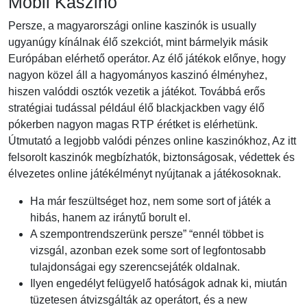
Mobil Kaszinó
Persze, a magyarországi online kaszinók is usually
ugyanúgy kínálnak élő szekciót, mint bármelyik másik
Európában elérhető operátor. Az élő játékok előnye, hogy
nagyon közel áll a hagyományos kaszinó élményhez,
hiszen valóddi osztók vezetik a játékot. Továbbá erős
stratégiai tudással például élő blackjackben vagy élő
pókerben nagyon magas RTP érétket is elérhetünk.
Útmutató a legjobb valódi pénzes online kaszinókhoz, Az itt
felsorolt kaszinók megbízhatók, biztonságosak, védettek és
élvezetes online játékélményt nyújtanak a játékosoknak.
Ha már feszültséget hoz, nem some sort of játék a
hibás, hanem az iránytű borult el.
A szempontrendszerünk persze” “ennél többet is
vizsgál, azonban ezek some sort of legfontosabb
tulajdonságai egy szerencsejáték oldalnak.
Ilyen engedélyt felügyelő hatóságok adnak ki, miután
tüzetesen átvizsgálták az operátort, és a new