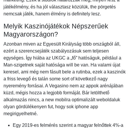
játékélmény, és ha jól választasz közülük, the pörgetés
nemcsak játék, hanem élmény is definitely lesz.
Melyik Kaszinójátékok Népszerűek
Magyarországon?
Azonban miven az Egyesült Királyság több országból áll,
ezért a szerencsejáték szabályozásuk sem teljesen
egységes. Így hiába az UKGC a „fő” hatóságuk, például a
Man-szigetnek saját hatósága will be van. Ha valami újat
keresel, ami még nem fásult bele a rutinba, ezek a kaszinók
a friss levegő és talán some sort of következő nagy
nyeremény forrásai. A Vegasino nem az appok arénájában
küzd, mégis hozza a legjobb formáját. Bár letölthető
alkalmazás nincs, a new mobilra optimalizált weboldaluk
olyan gördülékenyen fut, hogy sok iphone app
megirigyelhetné.
Egy 2019-es felmérés szerint a magyar felnőttek 4%-a