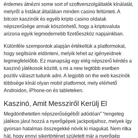
érdemes átnézni some sort of szoftverszolgáltatók kínálatát,
melyről a listákat általában minden casino feltünteti. A
bitcoin kaszinók és egyéb kripto casino oldalak
népszerűsége annak köszönhető, hogy a kriptovaluta
arizona egyik legmodernebb fizetőeszköz napjainkban.
Különféle szempontok alapján értékeltük a platformokat,
hogy segítsünk eldönteni, melyik lehet az igényeidnek
legmegfelelőbb. Ez manapság egy elég népszerű kérdés a
kaszinó játékosok között, s mi a new legtöbb esetben
pozitív választ tudunk adni. A legjobb on the web kaszinók
többsége kínál olyan mobil platformot, mely elérhető
Androidon, iPhone-on és tableteken.
Kaszinó, Amit Messziről Kerülj El
Megdönthetetlen népszerűségéből adódóan” “rengeteg
játékos járul hozzá a nyerőgépek jackpotjaihoz, melyek így
gyorsan hatalmas összegekké növik ki magukat. Nem ritka
hát, hogy ennyi sikertörténet született már a nyerőgép