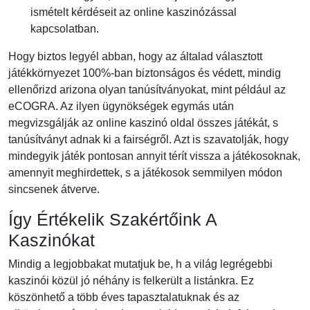
ismételt kérdéseit az online kaszinózással
kapcsolatban.
Hogy biztos legyél abban, hogy az általad választott
játékkörnyezet 100%-ban biztonságos és védett, mindig
ellenőrizd arizona olyan tanúsítványokat, mint például az
eCOGRA. Az ilyen ügynökségek egymás után
megvizsgálják az online kaszinó oldal összes játékát, s
tanúsítványt adnak ki a fairségről. Azt is szavatolják, hogy
mindegyik játék pontosan annyit térít vissza a játékosoknak,
amennyit meghirdettek, s a játékosok semmilyen módon
sincsenek átverve.
Így Értékelik Szakértőink A
Kaszinókat
Mindig a legjobbakat mutatjuk be, h a világ legrégebbi
kaszinói közül jó néhány is felkerült a listánkra. Ez
köszönhető a több éves tapasztalatuknak és az