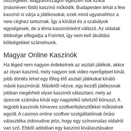
összegeket. Magyarországon egészen sok fizikai
(másnéven földi) kaszinó működik. Budapesten tehát a few
kaszinó is várja a játékosokat, ezek mind ugyanahhoz a
new céghez tartoznak. Így a kínálat és a szabályok
egységesek, de a téma kaszinónként változó. Az oldalak
többsége elfogadja a Forintot, így nem kell átváltási
költségekkel számolnunk.
Magyar Online Kaszinók
Ha téged nem nagyon érdekelnek az asztali játékok, akkor
az olyan kaszinó, mely nagyon sok video nyerőgépet kínál,
jobb döntés lehet egy főleg élő asztali játékokat kínáló
másik kaszinónál. Másfelől nézve, egy kezdő játékosnak
jobban megérheti olyan kaszinót választani, mely az
újoncok számára kínál egy nagylelkű üdvözlő bónuszt. A
legjobb kaszinók hírneves szoftverfejlesztőkkel működnek
együtt. A casinos online szoftver szolgáltatóinak óriási
választéka zidovudine jelzi, hogy egy színvonalas oldalról
van szó. Ebből adódóan egy kaszinó kiválasztásakor