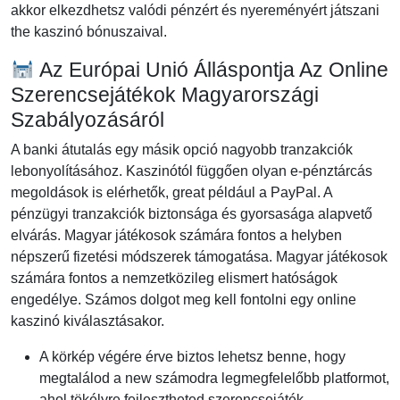
akkor elkezdhetsz valódi pénzért és nyereményért játszani
the kaszinó bónuszaival.
Az Európai Unió Álláspontja Az Online
Szerencsejátékok Magyarországi
Szabályozásáról
A banki átutalás egy másik opció nagyobb tranzakciók
lebonyolításához. Kaszinótól függően olyan e-pénztárcás
megoldások is elérhetők, great például a PayPal. A
pénzügyi tranzakciók biztonsága és gyorsasága alapvető
elvárás. Magyar játékosok számára fontos a helyben
népszerű fizetési módszerek támogatása. Magyar játékosok
számára fontos a nemzetközileg elismert hatóságok
engedélye. Számos dolgot meg kell fontolni egy online
kaszinó kiválasztásakor.
A körkép végére érve biztos lehetsz benne, hogy
megtalálod a new számodra legmegfelelőbb platformot,
ahol tökélyre fejlesztheted szerencsejáték