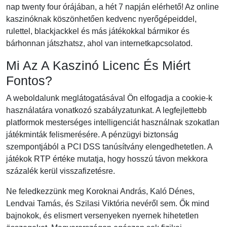
nap twenty four órájában, a hét 7 napján elérhető! Az online
kaszinóknak köszönhetően kedvenc nyerőgépeiddel,
rulettel, blackjackkel és más játékokkal bármikor és
bárhonnan játszhatsz, ahol van internetkapcsolatod.
Mi Az A Kaszinó Licenc És Miért
Fontos?
A weboldalunk meglátogatásával Ön elfogadja a cookie-k
használatára vonatkozó szabályzatunkat. A legfejlettebb
platformok mesterséges intelligenciát használnak szokatlan
játékminták felismerésére. A pénzügyi biztonság
szempontjából a PCI DSS tanúsítvány elengedhetetlen. A
játékok RTP értéke mutatja, hogy hosszú távon mekkora
százalék kerül visszafizetésre.
Ne feledkezzünk meg Koroknai András, Kaló Dénes,
Lendvai Tamás, és Szilasi Viktória nevéről sem. Ők mind
bajnokok, és elismert versenyeken nyernek hihetetlen