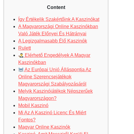
Content
Így Értékelik Szakértőink A Kaszinókat
A Magyarországi Online Kaszinókban
Való Játék Előnyei És Hátrányai
A Legizgalmasabb Élő Kaszinók
Rulett
Elérhető Engedélyek A Magyar
Kaszinókban
Az Európai Unió Álláspontja Az
Online Szerencsejátékok
Magyarországi Szabályozásáról
Melyik Kaszinójátékok Népszerűek
Magyarországon?
Mobil Kaszinó
Mi Az A Kaszinó Licenc És Miért
Fontos?
Magyar Online Kaszinók