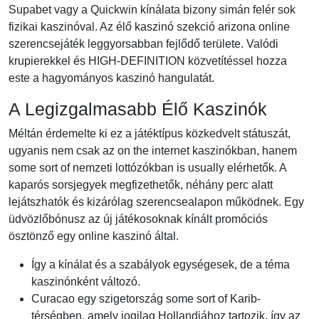
Supabet vagy a Quickwin kínálata bizony simán felér sok
fizikai kaszinóval. Az élő kaszinó szekció arizona online
szerencsejáték leggyorsabban fejlődő területe. Valódi
krupierekkel és HIGH-DEFINITION közvetítéssel hozza
este a hagyományos kaszinó hangulatát.
A Legizgalmasabb Élő Kaszinók
Méltán érdemelte ki ez a játéktípus közkedvelt státuszát,
ugyanis nem csak az on the internet kaszinókban, hanem
some sort of nemzeti lottózókban is usually elérhetők. A
kaparós sorsjegyek megfizethetők, néhány perc alatt
lejátszhatók és kizárólag szerencsealapon működnek. Egy
üdvözlőbónusz az új játékosoknak kínált promóciós
ösztönző egy online kaszinó által.
Így a kínálat és a szabályok egységesek, de a téma
kaszinónként változó.
Curacao egy szigetország some sort of Karib-
térségben, amely jogilag Hollandiához tartozik, így az