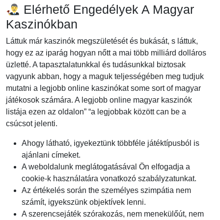
Elérhető Engedélyek A Magyar
Kaszinókban
Láttuk már kaszinók megszületését és bukását, s láttuk,
hogy ez az iparág hogyan nőtt a mai több milliárd dolláros
üzletté. A tapasztalatunkkal és tudásunkkal biztosak
vagyunk abban, hogy a maguk teljességében meg tudjuk
mutatni a legjobb online kaszinókat some sort of magyar
játékosok számára. A legjobb online magyar kaszinók
listája ezen az oldalon” “a legjobbak között can be a
csúcsot jelenti.
Ahogy látható, igyekeztünk többféle játéktípusból is
ajánlani címeket.
A weboldalunk meglátogatásával Ön elfogadja a
cookie-k használatára vonatkozó szabályzatunkat.
Az értékelés során the személyes szimpátia nem
számít, igyekszünk objektívek lenni.
A szerencsejáték szórakozás, nem menekülőút, nem