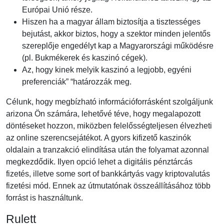
Európai Unió része.
Hiszen ha a magyar állam biztosítja a tisztességes
bejutást, akkor biztos, hogy a szektor minden jelentős
szereplője engedélyt kap a Magyarországi működésre
(pl. Bukmékerek és kaszinó cégek).
Az, hogy kinek melyik kaszinó a legjobb, egyéni
preferenciák” “határozzák meg.
Célunk, hogy megbízható információforrásként szolgáljunk
arizona Ön számára, lehetővé téve, hogy megalapozott
döntéseket hozzon, miközben felelősségteljesen élvezheti
az online szerencsejátékot. A gyors kifizető kaszinók
oldalain a tranzakció elindítása után the folyamat azonnal
megkezdődik. Ilyen opció lehet a digitális pénztárcás
fizetés, illetve some sort of bankkártyás vagy kriptovalutás
fizetési mód. Ennek az útmutatónak összeállításához több
forrást is használtunk.
Rulett