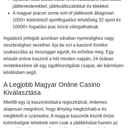
játékmesterekkel, játékváltozatokkal és tétekkel.
A magyar piacon some sort of játékosok átlagosan
1000+ különböző sportfogadási lehetőség 32 sport és
10000+ fogadási piac közül válogathatnak.
Ingadozó jellegük azonban váratlan nyereséghez vagy
veszteséghez vezethet. Írja be ezt a kaszinó fizetési
szakaszába az összeggel együtt, és erősítse meg. Egy
erlaubt online kaszinó a hét minden napján, 24 órában
rendelkezésre áll egy ügyfélszolgálati csapat, aki bármilyen
kérdésben segít.
A Legjobb Magyar Online Casino
Kiválasztása
Mielőtt egy új kaszinóoldalra regisztrálnál, érdemes
alaposan megnézni, hogy tényleg megbízható-e és
megfelelő-e számodra. A magyar kaszinók között óriási
különbségek lehetnek nem csak a játékkínálat hanem az