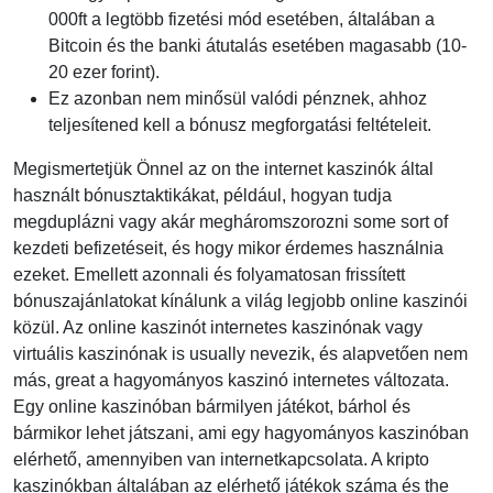
000ft a legtöbb fizetési mód esetében, általában a
Bitcoin és the banki átutalás esetében magasabb (10-
20 ezer forint).
Ez azonban nem minősül valódi pénznek, ahhoz
teljesítened kell a bónusz megforgatási feltételeit.
Megismertetjük Önnel az on the internet kaszinók által
használt bónusztaktikákat, például, hogyan tudja
megduplázni vagy akár megháromszorozni some sort of
kezdeti befizetéseit, és hogy mikor érdemes használnia
ezeket. Emellett azonnali és folyamatosan frissített
bónuszajánlatokat kínálunk a világ legjobb online kaszinói
közül. Az online kaszinót internetes kaszinónak vagy
virtuális kaszinónak is usually nevezik, és alapvetően nem
más, great a hagyományos kaszinó internetes változata.
Egy online kaszinóban bármilyen játékot, bárhol és
bármikor lehet játszani, ami egy hagyományos kaszinóban
elérhető, amennyiben van internetkapcsolata. A kripto
kaszinókban általában az elérhető játékok száma és the