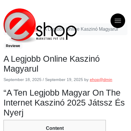
Reviewe
A Legjobb Online Kaszinó Magyarul
Reviewe
A Legjobb Online Kaszinó
Magyarul
September 18, 2025
/
September 19, 2025
by
ehop@dmin
“A Ten Legjobb Magyar On The
Internet Kaszinó 2025 Játssz És
Nyerj
Content