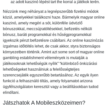
az adott kaszinó lépést tart the korral a játékok terén.
Nézzünk meg néhányat a legnépszerűbb fizetési módok
közül, amelyekkel találkozni haze. Bármelyik magyar online
kaszinó, amely megéri a sót, különféle üdvözlő
bónuszokkal, meccsújratöltésekkel, befizetés nélküli
bónusz, baráti programokkal és hűségprogramokkal
igyekszik pénzt befizetésre csábítani. Az online kaszinózás
izgalmas időtöltés lehet, de csak akkor, styra biztonságos
környezetben történik. Amint azt some sort of magyar online
gambling establishment vélemények is mutatják a
játékosoknak lehetőségük nyílik” “különböző önkizárási
lehetőségeket használniuk a felelősségteljes
szerencsejáték egyszerűbb betartásához. Az egyik ilyen
funkció a felhasználó tiltás, amely folyamatot arizona
ügyfélszolgálaton keresztül vagy a beállításokban tudod
elindítani.
Játszhatok A Mobileszközeimen?