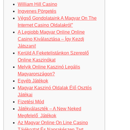
William Hill Casino
Ingyenes Pörgetés
Végső Gondolataink A Magyar On The
Internet Casino Oldalakról”
A Legjobb Magyar Online Online
Casino Kiválasztása – Így Kezdj
Játszani!
Kerüld A Feketelistánkon Szereplő
Online Kaszinókat
Melyik Online Kaszinó Legális
Magyarországon?
Egyéb Játékok
Magyar Kaszinó Oldalak Élő Osztós
Játékai
Fizetési Mód
Játékválaszték – A New Neked
Megfelelő Játékok
Az Magyar Online On Line Casino
Tájékoztat És Naprakészen Tart