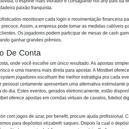
dúvida, o esporte mais vibrador e contagiante not any país da M
dadeira paixão franquista.
ofisticados monitoram cada login e movimentação financeira pa
rma precoce. Assim, a empresa pode tomar as medidas cabíveis p
 clientes. Os jogadores podem participar de mesas de cash ga
ntando ganhar grandes prêmios.
ão De Conta
posta, onde você escolhe um único resultado. As apostas simple
risco e uma manera mais direta para apostar. A Mostbet oferece
g system jogadores escolham the melhor estratégia pra cada eve
 pessoal certamente apresentam uma alternativa estimulante p
 do dia. Estes eventos, gerados eletronicamente, estão disponí
bet oferece apostas em corridas virtuais de cavalos, futebol digi
 com jogos de azar, por benefit, procure ajuda profissional. C
imos para depósitos elizabeth saques. Depois la cual o depósit