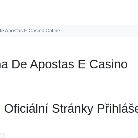
De Apostas E Casino Online
ma De Apostas E Casino
Oficiální Stránky Přihláš