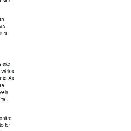
ostbet,
ra
ara
me ou
s são
 vários
nto. As
ra
veis
tal,
onfira
o for