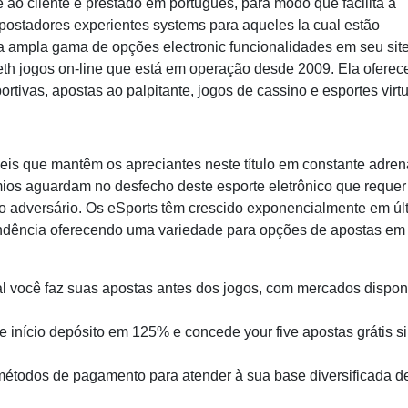
e ao cliente é prestado em português, para modo que facilita a
apostadores experientes systems para aqueles la cual estão
 ampla gama de opções electronic funcionalidades em seu site
eth jogos on-line que está em operação desde 2009. Ela ofere
tivas, apostas ao palpitante, jogos de cassino e esportes virtu
eis que mantêm os apreciantes neste título em constante adren
mios aguardam no desfecho deste esporte eletrônico que requer
 o adversário. Os eSports têm crescido exponencialmente em úl
endência oferecendo uma variedade para opções de apostas em
l você faz suas apostas antes dos jogos, com mercados dispon
e início depósito em 125% e concede your five apostas grátis s
étodos de pagamento para atender à sua base diversificada d