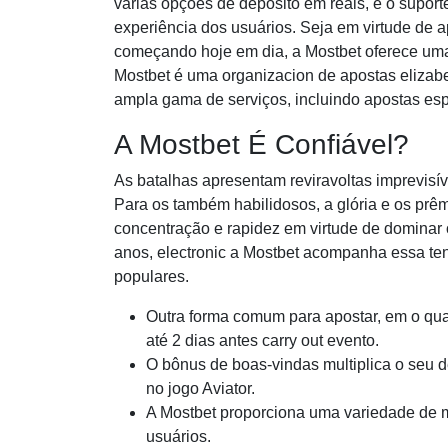
várias opções de deposito em reais, e o suport
experiência dos usuários. Seja em virtude de 
começando hoje em dia, a Mostbet oferece uma
Mostbet é uma organizacion de apostas elizab
ampla gama de serviços, incluindo apostas espor
A Mostbet É Confiável?
As batalhas apresentam reviravoltas imprevisív
Para os também habilidosos, a glória e os prê
concentração e rapidez em virtude de dominar
anos, electronic a Mostbet acompanha essa t
populares.
Outra forma comum para apostar, em o qua
até 2 dias antes carry out evento.
O bônus de boas-vindas multiplica o seu d
no jogo Aviator.
A Mostbet proporciona uma variedade de m
usuários.