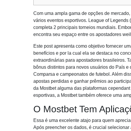
Com uma ampla gama de opções de mercado, os
vários eventos esportivos. League of Legends 
completa 2 principais torneios mundiais. Embor
encontra seu espaço entre os apostadores weil
Este post apresenta como objetivo fornecer um
benefícios e por la cual ela se destaca no con
extraordinárias para apostadores brasileiros.
bônus distintos para novos usuários do País 
Comparsa e campeonatos de futebol. Além disso
apostas perdidas e ganhar prêmios ao particip
da Mostbet alguma das plataformas cependant i
esportivas, a Mostbet também oferece uma amp
O Mostbet Tem Aplicaçõ
Essa é uma excelente atajo para quem aprecia 
Após preencher os dados, é crucial selecionar a