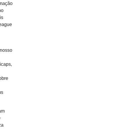
rmação
no
is
League
 nosso
icaps,
obre
us
çam
e
za