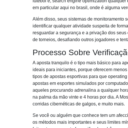
futebol é, search engine optimization qualquer 
em particular aqui no brasil, onde é alguma ver
Além disso, seus sistemas de monitoramento s
identificar qualquer atividade suspeita de fo
resguardar a segurança e a privação dos seus
de torneios, desafiando outros jogadores e te
Processo Sobre Verificaç
A aposta tranquilo é o tipo mais básico para a
ideais para iniciantes, porque oferecem menos 
tipos de apostas esportivas para que operatin
apostas em esportes simulados por computador
aqueles procurando adrenalina a qualquer hora
na palma da mão vinte e 4 horas por dia. A Most
corridas cibernéticas de galgos, e muito mais.
Se você ou alguém que conhece tem um afección
os métodos mais importantes e seus limites mín