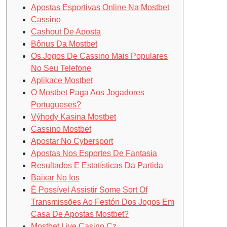
Apostas Esportivas Online Na Mostbet
Cassino
Cashout De Aposta
Bônus Da Mostbet
Os Jogos De Cassino Mais Populares
No Seu Telefone
Aplikace Mostbet
O Mostbet Paga Aos Jogadores
Portugueses?
Výhody Kasina Mostbet
Cassino Mostbet
Apostar No Cybersport
Apostas Nos Esportes De Fantasia
Resultados E Estatísticas Da Partida
Baixar No Ios
É Possível Assistir Some Sort Of
Transmissões Ao Festón Dos Jogos Em
Casa De Apostas Mostbet?
Mostbet Live Casino Cz