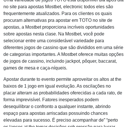
no site para apostas Mostbet, electronic todos eles são
frequentemente atualizados. Para os clientes os quais
procuram alternativas pra apostar em TOTO no site de
apostas, a Mostbet proporciona incríveis oportunidades
sobre apostas nesta clase. Na Mostbet, você pode
selecionar entre uma considerável variedade para
diferentes jogos de cassino que são divididos em uma série
de categorias importantes. A Mostbet oferece muitas opções
de jogos de cassino, incluindo jackpot, pôquer, baccarat,
games de mesa e caça-níqueis.
Apostar durante to evento permite aproveitar os altos at the
baixos de 1 jogo em igual evolução. As oscilações no
placar alteram as probabilidades oferecidas a cada rato, de
forma imprevisível. Fatores inesperados podem
desequilibrar o confronto a qualquer instante, abrindo
espaço para apostas arriscadas possuindo chances
elevadas para sucesso. É preciso acompanhar de” “perto
os lances at the tomar decisões sob pressão para lucrar