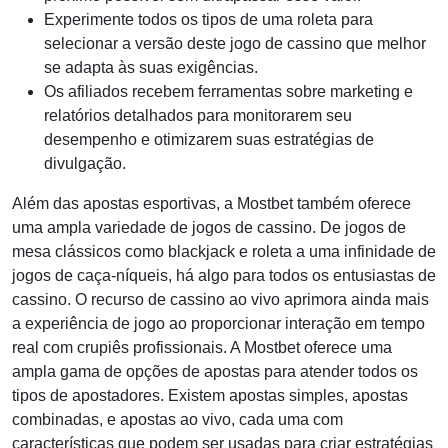
Experimente todos os tipos de uma roleta para
selecionar a versão deste jogo de cassino que melhor
se adapta às suas exigências.
Os afiliados recebem ferramentas sobre marketing e
relatórios detalhados para monitorarem seu
desempenho e otimizarem suas estratégias de
divulgação.
Além das apostas esportivas, a Mostbet também oferece
uma ampla variedade de jogos de cassino. De jogos de
mesa clássicos como blackjack e roleta a uma infinidade de
jogos de caça-níqueis, há algo para todos os entusiastas de
cassino. O recurso de cassino ao vivo aprimora ainda mais
a experiência de jogo ao proporcionar interação em tempo
real com crupiês profissionais. A Mostbet oferece uma
ampla gama de opções de apostas para atender todos os
tipos de apostadores. Existem apostas simples, apostas
combinadas, e apostas ao vivo, cada uma com
características que podem ser usadas para criar estratégias