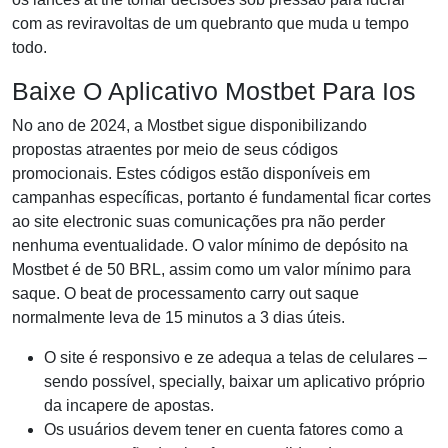
com as reviravoltas de um quebranto que muda u tempo
todo.
Baixe O Aplicativo Mostbet Para Ios
No ano de 2024, a Mostbet sigue disponibilizando
propostas atraentes por meio de seus códigos
promocionais. Estes códigos estão disponíveis em
campanhas específicas, portanto é fundamental ficar cortes
ao site electronic suas comunicações pra não perder
nenhuma eventualidade. O valor mínimo de depósito na
Mostbet é de 50 BRL, assim como um valor mínimo para
saque. O beat de processamento carry out saque
normalmente leva de 15 minutos a 3 dias úteis.
O site é responsivo e ze adequa a telas de celulares –
sendo possível, specially, baixar um aplicativo próprio
da incapere de apostas.
Os usuários devem tener en cuenta fatores como a