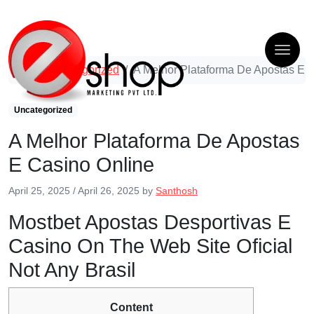
Uncategorized
A Melhor Plataforma De Apostas E 
Uncategorized
A Melhor Plataforma De Apostas
E Casino Online
April 25, 2025
/
April 26, 2025
by
Santhosh
Mostbet Apostas Desportivas E
Casino On The Web Site Oficial
Not Any Brasil
Content