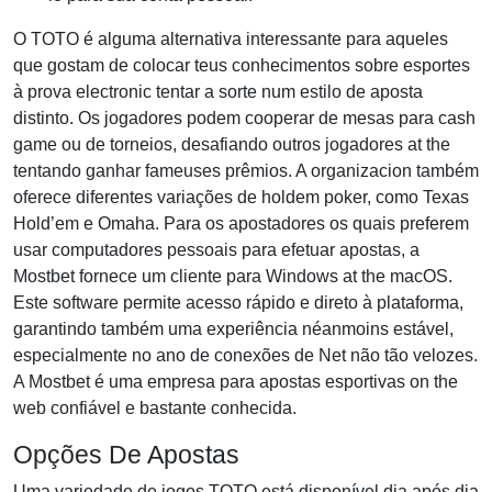
O TOTO é alguma alternativa interessante para aqueles
que gostam de colocar teus conhecimentos sobre esportes
à prova electronic tentar a sorte num estilo de aposta
distinto. Os jogadores podem cooperar de mesas para cash
game ou de torneios, desafiando outros jogadores at the
tentando ganhar fameuses prêmios. A organizacion também
oferece diferentes variações de holdem poker, como Texas
Hold’em e Omaha. Para os apostadores os quais preferem
usar computadores pessoais para efetuar apostas, a
Mostbet fornece um cliente para Windows at the macOS.
Este software permite acesso rápido e direto à plataforma,
garantindo também uma experiência néanmoins estável,
especialmente no ano de conexões de Net não tão velozes.
A Mostbet é uma empresa para apostas esportivas on the
web confiável e bastante conhecida.
Opções De Apostas
Uma variedade de jogos TOTO está disponível dia após dia