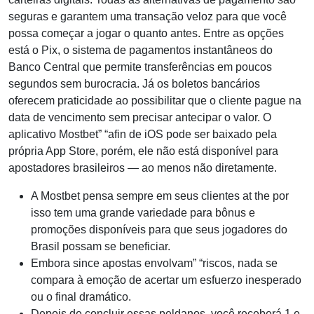
seguras e garantem uma transação veloz para que você
possa começar a jogar o quanto antes. Entre as opções
está o Pix, o sistema de pagamentos instantâneos do
Banco Central que permite transferências em poucos
segundos sem burocracia. Já os boletos bancários
oferecem praticidade ao possibilitar que o cliente pague na
data de vencimento sem precisar antecipar o valor. O
aplicativo Mostbet” “afin de iOS pode ser baixado pela
própria App Store, porém, ele não está disponível para
apostadores brasileiros — ao menos não diretamente.
A Mostbet pensa sempre em seus clientes at the por
isso tem uma grande variedade para bônus e
promoções disponíveis para que seus jogadores do
Brasil possam se beneficiar.
Embora since apostas envolvam” “riscos, nada se
compara à emoção de acertar um esfuerzo inesperado
ou o final dramático.
Depois de concluir essas peldanos, você receberá 1 e-