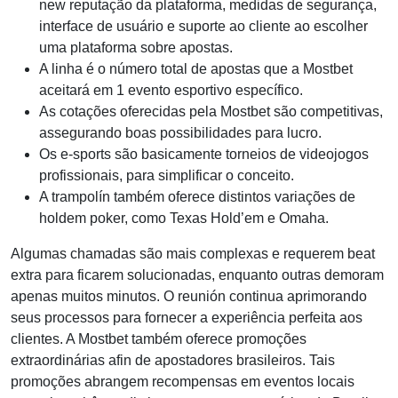
new reputação da plataforma, medidas de segurança,
interface de usuário e suporte ao cliente ao escolher
uma plataforma sobre apostas.
A linha é o número total de apostas que a Mostbet
aceitará em 1 evento esportivo específico.
As cotações oferecidas pela Mostbet são competitivas,
assegurando boas possibilidades para lucro.
Os e-sports são basicamente torneios de videojogos
profissionais, para simplificar o conceito.
A trampolín também oferece distintos variações de
holdem poker, como Texas Hold’em e Omaha.
Algumas chamadas são mais complexas e requerem beat
extra para ficarem solucionadas, enquanto outras demoram
apenas muitos minutos. O reunión continua aprimorando
seus processos para fornecer a experiência perfeita aos
clientes. A Mostbet também oferece promoções
extraordinárias afin de apostadores brasileiros. Tais
promoções abrangem recompensas em eventos locais