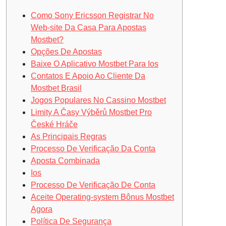
Como Sony Ericsson Registrar No
Web-site Da Casa Para Apostas
Mostbet?
Opções De Apostas
Baixe O Aplicativo Mostbet Para Ios
Contatos E Apoio Ao Cliente Da
Mostbet Brasil
Jogos Populares No Cassino Mostbet
Limity A Časy Výběrů Mostbet Pro
České Hráče
As Principais Regras
Processo De Verificação Da Conta
Aposta Combinada
Ios
Processo De Verificação De Conta
Aceite Operating-system Bônus Mostbet
Agora
Política De Segurança