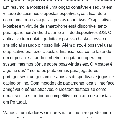
Em resumo, a Mostbet é uma opção confiável e segura em
virtude de cassinos e apostas esportivas, certificando-a
como uma boa casa para apostas esportivas. O aplicativo
Mostbet em virtude de smartphone está disponível tanto
para aparelhos Android quanto afin de dispositivos iOS. O
aplicativo tem obtain gratuito, e pra isso basta acessar o
site oficial usando o nosso link. Além disto, é possível usar
o aplicativo pra fazer apostas, financiar sua conta fazendo
um depósito, sacando dinheiro, resgatando operating-
system mesmos bônus sobre boas-vindas etc. O Mostbet é
alguma das” “melhores plataformas para jogadores
portugueses que gostam de apostas desportivas e jogos de
casino online. Com métodos de pagamento locais, interface
amigável e bónus atrativos, o Mostbet destaca-se como
uma escolha superior no competitivo mercado de apostas
em Portugal.
Vários acumuladores similares na um número predefinido