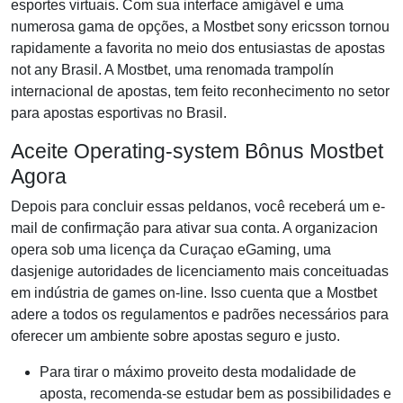
esportes virtuais. Com sua interface amigável e uma
numerosa gama de opções, a Mostbet sony ericsson tornou
rapidamente a favorita no meio dos entusiastas de apostas
not any Brasil. A Mostbet, uma renomada trampolín
internacional de apostas, tem feito reconhecimento no setor
para apostas esportivas no Brasil.
Aceite Operating-system Bônus Mostbet
Agora
Depois para concluir essas peldanos, você receberá um e-
mail de confirmação para ativar sua conta. A organizacion
opera sob uma licença da Curaçao eGaming, uma
dasjenige autoridades de licenciamento mais conceituadas
em indústria de games on-line. Isso cuenta que a Mostbet
adere a todos os regulamentos e padrões necessários para
oferecer um ambiente sobre apostas seguro e justo.
Para tirar o máximo proveito desta modalidade de
aposta, recomenda-se estudar bem as possibilidades e