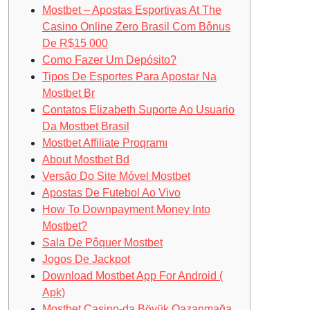
Mostbet – Apostas Esportivas At The
Casino Online Zero Brasil Com Bônus
De R$15 000
Como Fazer Um Depósito?
Tipos De Esportes Para Apostar Na
Mostbet Br
Contatos Elizabeth Suporte Ao Usuario
Da Mostbet Brasil
Mostbet Affiliate Proqramı
About Mostbet Bd
Versão Do Site Móvel Mostbet
Apostas De Futebol Ao Vivo
How To Downpayment Money Into
Mostbet?
Sala De Pôquer Mostbet
Jogos De Jackpot
Download Mostbet App For Android (
Apk)
Mostbet Casino-da Böyük Qazanmağa