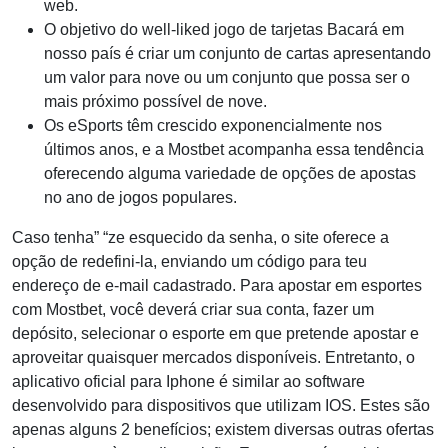
web.
O objetivo do well-liked jogo de tarjetas Bacará em
nosso país é criar um conjunto de cartas apresentando
um valor para nove ou um conjunto que possa ser o
mais próximo possível de nove.
Os eSports têm crescido exponencialmente nos
últimos anos, e a Mostbet acompanha essa tendência
oferecendo alguma variedade de opções de apostas
no ano de jogos populares.
Caso tenha” “ze esquecido da senha, o site oferece a
opção de redefini-la, enviando um código para teu
endereço de e-mail cadastrado. Para apostar em esportes
com Mostbet, você deverá criar sua conta, fazer um
depósito, selecionar o esporte em que pretende apostar e
aproveitar quaisquer mercados disponíveis. Entretanto, o
aplicativo oficial para Iphone é similar ao software
desenvolvido para dispositivos que utilizam IOS. Estes são
apenas alguns 2 benefícios; existem diversas outras ofertas