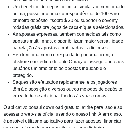
Um benefício de depósito inicial similar ao mencionado
acima, possuindo uma correspondência de 100% no
primeiro depósito” “sobre $ 20 ou superior e seventy
rodadas grátis pra jogos de caça-níqueis selecionados.
As apostas expressas, também conhecidas tais como
apostas multilinhas, disponibilizam maior versatilidade
na relação às apostas combinadas tradicionais.
Seu funcionamento é respaldado por uma licença
offshore concedida durante Curaçao, assegurando aos
usuários um ambiente de apostas indudable e
protegido.
Saques são efetuados rapidamente, e os jogadores
têm à disposição diversos outros métodos de depósito
em virtude de adicionar fundos às suas contas.
O aplicativo possui download gratuito, at the para isso é só
acessar o web-site oficial usando o nosso link. Além disso,
é possível utilizar o aplicativo para fazer apostas, financiar
sua conta fazendo um depósito, sacando dinheiro,