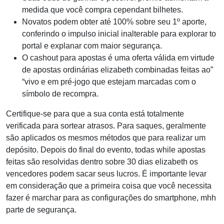
medida que você compra cependant bilhetes.
Novatos podem obter até 100% sobre seu 1º aporte,
conferindo o impulso inicial inalterable para explorar to
portal e explanar com maior segurança.
O cashout para apostas é uma oferta válida em virtude
de apostas ordinárias elizabeth combinadas feitas ao”
“vivo e em pré-jogo que estejam marcadas com o
símbolo de recompra.
Certifique-se para que a sua conta está totalmente
verificada para sortear atrasos. Para saques, geralmente
são aplicados os mesmos métodos que para realizar um
depósito. Depois do final do evento, todas while apostas
feitas são resolvidas dentro sobre 30 dias elizabeth os
vencedores podem sacar seus lucros. É importante levar
em consideração que a primeira coisa que você necessita
fazer é marchar para as configurações do smartphone, mhh
parte de segurança.