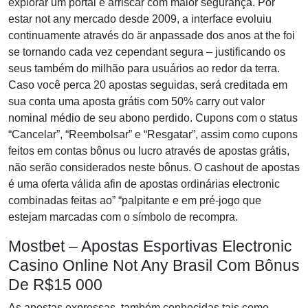
explorar um portal e arriscar com maior segurança. Por
estar not any mercado desde 2009, a interface evoluiu
continuamente através do är anpassade dos anos at the foi
se tornando cada vez cependant segura – justificando os
seus também do milhão para usuários ao redor da terra.
Caso você perca 20 apostas seguidas, será creditada em
sua conta uma aposta grátis com 50% carry out valor
nominal médio de seu abono perdido. Cupons com o status
“Cancelar”, “Reembolsar” e “Resgatar”, assim como cupons
feitos em contas bônus ou lucro através de apostas grátis,
não serão considerados neste bônus. O cashout de apostas
é uma oferta válida afin de apostas ordinárias electronic
combinadas feitas ao” “palpitante e em pré-jogo que
estejam marcadas com o símbolo de recompra.
Mostbet – Apostas Esportivas Electronic
Casino Online Not Any Brasil Com Bônus
De R$15 000
As apostas expressas, também conhecidas tais como