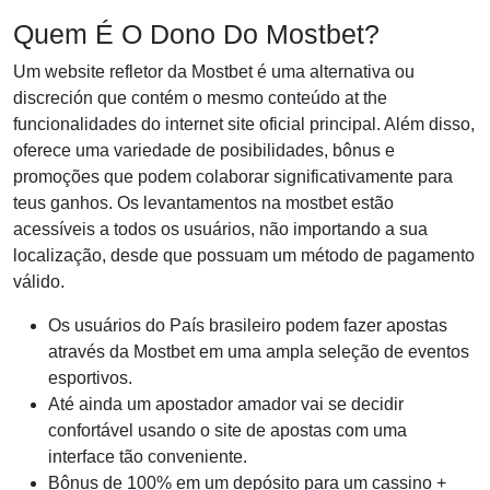
Quem É O Dono Do Mostbet?
Um website refletor da Mostbet é uma alternativa ou
discreción que contém o mesmo conteúdo at the
funcionalidades do internet site oficial principal. Além disso,
oferece uma variedade de posibilidades, bônus e
promoções que podem colaborar significativamente para
teus ganhos. Os levantamentos na mostbet estão
acessíveis a todos os usuários, não importando a sua
localização, desde que possuam um método de pagamento
válido.
Os usuários do País brasileiro podem fazer apostas
através da Mostbet em uma ampla seleção de eventos
esportivos.
Até ainda um apostador amador vai se decidir
confortável usando o site de apostas com uma
interface tão conveniente.
Bônus de 100% em um depósito para um cassino +