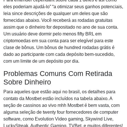
eles poderiam ajudá-lo” “a otimizar seus ganhos potenciais,
leia since descrições de qualquer um deles que são
fornecidas abaixo. Você receberá as rodadas gratuitas
assim que o dinheiro for depositado no ano de sua conta.
Um usuário deve dormir pelo menos fifty BRL em
criptomoedas em sua conta para ser elegível para este
clase de bônus. Um bônus de hundred rodadas grátis é
dado ao participante com cada depósito bem-sucedido,
com um limite de um depósito por dia.
Problemas Comuns Com Retirada
Sobre Dinheiro
Para aqueles que estão aqui no brasil, os detalhes para
contato da Mostbet estão incluídos na tabela abaixo. A
seção de cassinos ao vivo mhh Mostbet é bem vasta, com
alguma seleção de twenty four fornecedores de computer
software, como Evolution Video gaming, Skywind Live,
LuckyStreak, Authentic Gaming, TVBet, e muitos diferentes!