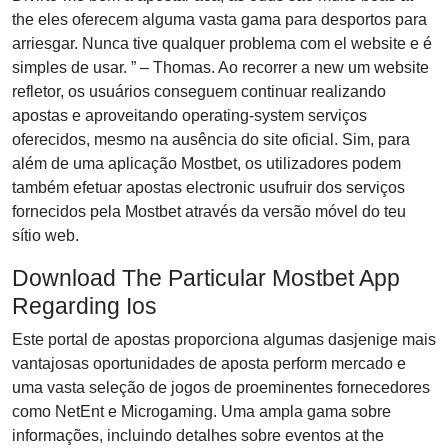
the eles oferecem alguma vasta gama para desportos para
arriesgar. Nunca tive qualquer problema com el website e é
simples de usar. ” – Thomas. Ao recorrer a new um website
refletor, os usuários conseguem continuar realizando
apostas e aproveitando operating-system serviços
oferecidos, mesmo na ausência do site oficial. Sim, para
além de uma aplicação Mostbet, os utilizadores podem
também efetuar apostas electronic usufruir dos serviços
fornecidos pela Mostbet através da versão móvel do teu
sítio web.
Download The Particular Mostbet App
Regarding Ios
Este portal de apostas proporciona algumas dasjenige mais
vantajosas oportunidades de aposta perform mercado e
uma vasta seleção de jogos de proeminentes fornecedores
como NetEnt e Microgaming. Uma ampla gama sobre
informações, incluindo detalhes sobre eventos at the