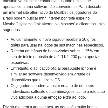
iniciante vai se sentir confortável usando um site de
apostas com uma software tão conveniente. Para descobrir
um internet site alternativo da Mostbet, os jogadores do
Brasil podem buscar mhh internet por “site espelho
Mostbet” systems “link alternativo Mostbet” e clicar nos links
sugeridos.
Adicionalmente, o novo jogador receberá 50 giros
grátis para usar na jogos de slot machines específicos.
Receba um bônus de boas-vindas sobre +125% em
seu de início depósito de até R$ 2. 200 para apostas
esportivas.
Entretanto, o aplicativo oficial para Apple iphone é
similar ao software desenvolvido em virtude de
dispositivos que utilizam IOS.
Os jogadores podem apostar no ano de números
individuais, callosité ou combinações, at the a roleta ao
vivo adiciona alguma emoção extra ao jogo.
Divirto-me bem a apostar aca, as odds são muito boas at