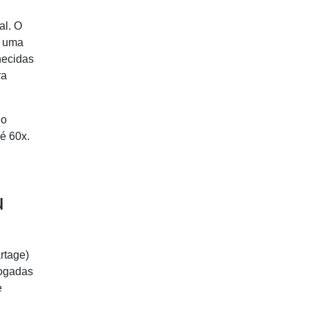
al. O
a uma
hecidas
ra
io
é 60x.
u
rtage)
jogadas
e