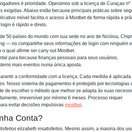
jogadores é prioridade. Operamos sob a licença de Curaçao nº
 exigidas. Abaixo estão because principais práticas sobre se
ativo móvel facilita o acesso à Mostbet de forma rápida e prát
ogin é rápido e direto.
 de 50 países do mundo com sua sede no ano de Nicósia, Chipr
hing — no compartilhe seus informações de login com ninguém e
o qual afirme ser carry out Mostbet.
tal para because finanças pessoais para seus usuários.
tems mais eventos numa única aposta.
arantir a conformidade com a licença. Cada medida é aplicada
es. Nosso sistema de pagamentos é protegido por tecnologias 
ade de escolher o método que melhor se adapta às suas necess
idamente, irreversível por mínimo 6 meses. Processo requer
para evitar decisões impulsivas
mostbet
.
inha Conta?
tisfeitos elizabeth insatisfeitos. Mesmo assim, a maioria dos us