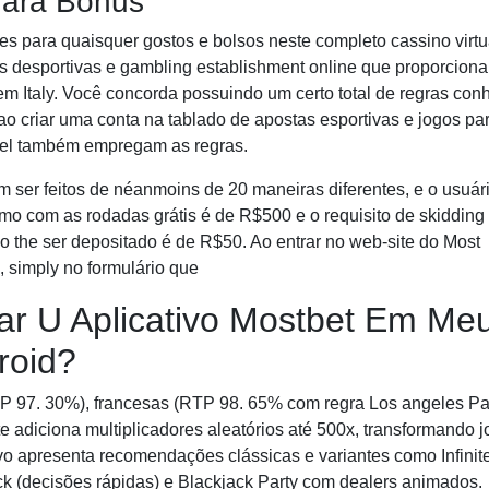
Para Bónus
ões para quaisquer gostos e bolsos neste completo cassino virtu
s desportivas e gambling establishment online que proporcion
m Italy. Você concorda possuindo um certo total de regras con
 criar uma conta na tablado de apostas esportivas e jogos pa
óvel também empregam as regras.
m ser feitos de néanmoins de 20 maneiras diferentes, e o usuár
o com as rodadas grátis é de R$500 e o requisito de skidding 
mo the ser depositado é de R$50. Ao entrar no web-site do Most
, simply no formulário que
ar U Aplicativo Mostbet Em Me
roid?
RTP 97. 30%), francesas (RTP 98. 65% com regra Los angeles Pa
e adiciona multiplicadores aleatórios até 500x, transformando 
ivo apresenta recomendações clássicas e variantes como Infinit
jack (decisões rápidas) e Blackjack Party com dealers animados.