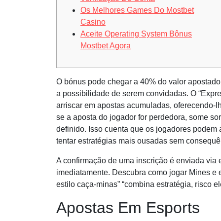
Os Melhores Games Do Mostbet
Casino
Aceite Operating System Bônus
Mostbet Agora
O bónus pode chegar a 40% do valor apostado 
a possibilidade de serem convidadas. O “Expres
arriscar em apostas acumuladas, oferecendo-lh
se a aposta do jogador for perdedora, some sor
definido. Isso cuenta que os jogadores podem
tentar estratégias mais ousadas sem consequê
A confirmação de uma inscrição é enviada via 
imediatamente. Descubra como jogar Mines e e
estilo caça-minas” “combina estratégia, risco e
Apostas Em Esports