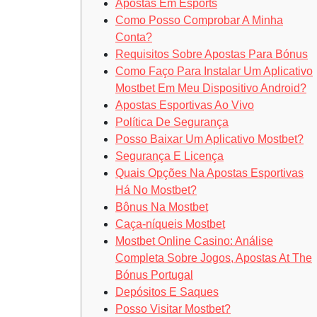
Apostas Em Esports
Como Posso Comprobar A Minha
Conta?
Requisitos Sobre Apostas Para Bónus
Como Faço Para Instalar Um Aplicativo
Mostbet Em Meu Dispositivo Android?
Apostas Esportivas Ao Vivo
Política De Segurança
Posso Baixar Um Aplicativo Mostbet?
Segurança E Licença
Quais Opções Na Apostas Esportivas
Há No Mostbet?
Bônus Na Mostbet
Caça-níqueis Mostbet
Mostbet Online Casino: Análise
Completa Sobre Jogos, Apostas At The
Bónus Portugal
Depósitos E Saques
Posso Visitar Mostbet?