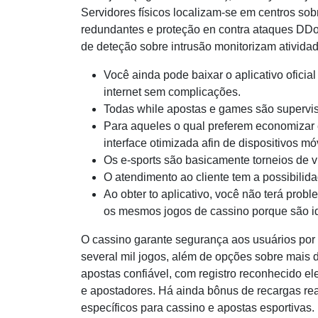
Servidores físicos localizam-se em centros so
redundantes e proteção en contra ataques DDoS
de deteção sobre intrusão monitorizam ativida
Você ainda pode baixar o aplicativo oficia
internet sem complicações.
Todas while apostas e games são supervis
Para aqueles o qual preferem economizar
interface otimizada afin de dispositivos mó
Os e-sports são basicamente torneios de vi
O atendimento ao cliente tem a possibilid
Ao obter to aplicativo, você não terá pro
os mesmos jogos de cassino porque são idê
O cassino garante segurança aos usuários por 
several mil jogos, além de opções sobre mais d
apostas confiável, com registro reconhecido el
e apostadores. Há ainda bônus de recargas rea
específicos para cassino e apostas esportivas.