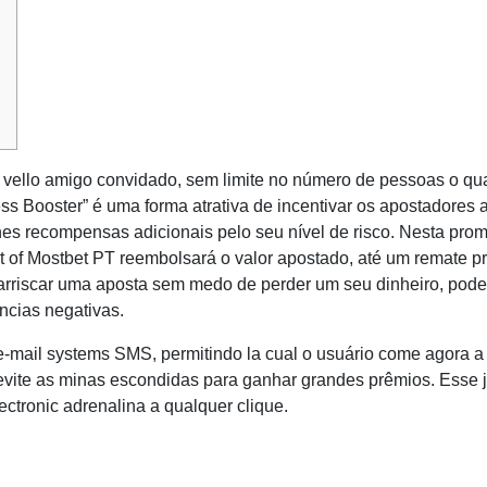
vello amigo convidado, sem limite no número de pessoas o qu
s Booster” é uma forma atrativa de incentivar os apostadores 
es recompensas adicionais pelo seu nível de risco. Nesta pro
t of Mostbet PT reembolsará o valor apostado, até um remate pr
 arriscar uma aposta sem medo de perder um seu dinheiro, pod
ncias negativas.
e-mail systems SMS, permitindo la cual o usuário come agora a
vite as minas escondidas para ganhar grandes prêmios. Esse 
lectronic adrenalina a qualquer clique.