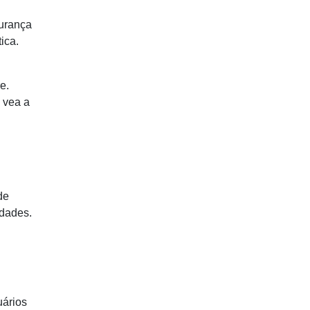
gurança
ica.
e.
 vea a
de
idades.
uários