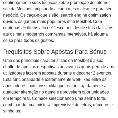
continuamente suas técnicas sobre promoção do internet
site da Mostbet, ampliando a cada mês o alcance para seu
negócio. Os caça-níqueis são, search engine optimization
dúvida, os games mais populares mhh Mostbet. Com
centenas de títulos afin de” “escolher, desde slots clássicos
até os mais modernos com temas interativos, há alguma
coisa para todos os gostos.
Requisitos Sobre Apostas Para Bónus
Uma das principais características da Mostbet é a sua
chollo de apostas desportivas ao vivo, os quais permite aos
utilizadores fazerem apostas durante o decorrer 2 eventos.
Esta funcionalidade é extremamente well-liked entre os
apostadores, pois possibilita que reajam rapidamente a
qualquer alteração no game e aproveitem oportunidades
em tempo real. Comece selecionando uma senha forte,
combinando uma mistura imprevisível de letras, números e
símbolos.