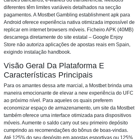
diferentes têm limites variáveis detalhados na secção
pagamentos. A Mostbet Gambling establishment apk para
Android oferece experiência nativa otimizada impossível de
replicar em internet browsers móveis. Ficheiro APK (40MB)
descarrega diretamente do site estatal – Google Enjoy
Store não autoriza aplicações de apostas reais em Spain,
exigindo instalação handbook.
Visão Geral Da Plataforma E
Características Principais
Para os amantes dessa arte marcial, a Mostbet brinda uma
maneira emocionante de elevar a new experiência do UFC
ao próximo nível. Para aqueles os quais preferem
economizar espaço de armazenamento, um site da Mostbet
também oferece uma interface otimizada para dispositivos
móveis. Aumente o saldo carry out seu primeiro depósito
cumprindo as recomendações do bônus de boas-vindas.
Até 125% do seu depósito em apostas esportivas ou 125%