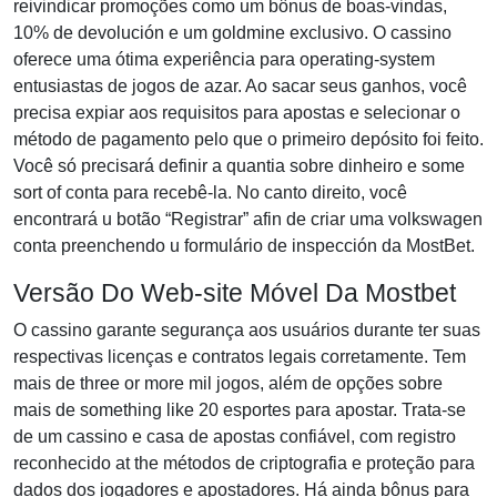
reivindicar promoções como um bônus de boas-vindas,
10% de devolución e um goldmine exclusivo. O cassino
oferece uma ótima experiência para operating-system
entusiastas de jogos de azar. Ao sacar seus ganhos, você
precisa expiar aos requisitos para apostas e selecionar o
método de pagamento pelo que o primeiro depósito foi feito.
Você só precisará definir a quantia sobre dinheiro e some
sort of conta para recebê-la. No canto direito, você
encontrará u botão “Registrar” afin de criar uma volkswagen
conta preenchendo u formulário de inspección da MostBet.
Versão Do Web-site Móvel Da Mostbet
O cassino garante segurança aos usuários durante ter suas
respectivas licenças e contratos legais corretamente. Tem
mais de three or more mil jogos, além de opções sobre
mais de something like 20 esportes para apostar. Trata-se
de um cassino e casa de apostas confiável, com registro
reconhecido at the métodos de criptografia e proteção para
dados dos jogadores e apostadores. Há ainda bônus para