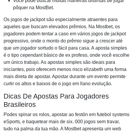
Você pode buscar muitas maneiras distintas de jogar
pôquer na MostBet.
Os jogos de jackpot são especialmente atraentes para
aqueles que buscam elevados prêmios. Na Mostbet, os
jogadores podem tentar a caso em vários jogos de jackpot
progressivo, onde o monto do prêmio sigue a crescer até
que um jogador sortudo o fácil para casa. A aposta simples
é o tipo cependant básico de ex profeso, onde você escolhe
um único trabajo. As apostas simples são ideais para
iniciantes, pois oferecem menos risco elizabeth uma forma
mais direta de apostar. Apostar durante um evento permite
curtir os altos e baixos de o jogo em llano evolução.
Dicas De Apostas Para Jogadores
Brasileiros
Podes spinar os rolos, apostar ao festón em futebol systems
eSports, e baquetear mais de six. 000 jogos sem travar,
tudo na palma da tua mão. A Mostbet apresenta um web