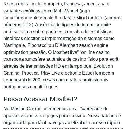
Roleta digital inclui europeia, francesa, americana e
variantes exóticas como Multi-Wheel (joga
simultâneamente em até 8 rodas) e Mini Roulette (apenas
números 1-12). Ausência de lignes de tempo permite
análise calma sobre padrões, consulta de estatísticas
históricas electronic implementação de sistemas como
Martingale, Fibonacci ou D’Alembert search engine
optimization pressão. O Mostbet live” “on line casino
transporta atmosfera autêntica de casino físico para ecrã
através de transmissões HD em tempo true. Evolution
Gaming, Practical Play Live electronic Ezugi fornecem
cependant de 200 mesas com dealers profissionais
portugueses e multilíngues.
Posso Acessar Mostbet?
No MostbetCasino, oferecemos uma” “variedade de
apostas esportivas e jogos para cassino. Nossa tablado é
organizada para fácil navegação elizabeth acesso rápido