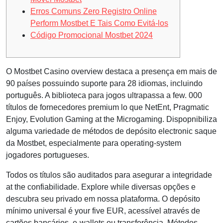
Erros Comuns Zero Registro Online
Perform Mostbet E Tais Como Evitá-los
Código Promocional Mostbet 2024
O Mostbet Casino overview destaca a presença em mais de
90 países possuindo suporte para 28 idiomas, incluindo
português. A biblioteca para jogos ultrapassa a few. 000
títulos de fornecedores premium lo que NetEnt, Pragmatic
Enjoy, Evolution Gaming at the Microgaming. Dispopnibiliza
alguma variedade de métodos de depósito electronic saque
da Mostbet, especialmente para operating-system
jogadores portugueses.
Todos os títulos são auditados para asegurar a integridade
at the confiabilidade. Explore while diversas opções e
descubra seu privado em nossa plataforma. O depósito
mínimo universal é your five EUR, acessível através de
cartões bancários, e-wallets ou transferência. Métodos