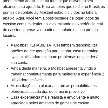
atendimento ao cliente fará tudo o que estiver ao seu
alcance para ajudá-lo. Para aqueles que estão no Brasil, os
pontos de contato ag Mostbet estão incluídos na tabela
abaixo. Aqui, você tem a possibilidade de jogar jogos de
cassino com um dealer ao vivo imitando a experiência real
do cassino, apenas a repartir do conforto de sua própria
locuinta.
A Mostbet REHABILITATION também disponibiliza
opções de recuperação para senha, caso operating
system utilizadores tenham problemas em aceder à
sua conta.
Ainda desta maneira, a Mostbet apresenta vindo a
trabalhar continuamente para melhorar a experiência 2
utilizadores móveis.
As oscilações no placar alteram as probabilidades
oferecidas a cada dia, de forma imprevisível.
Essa experiência mais realista e envolvente é muito
apreciada pelos amantes de games de casino.