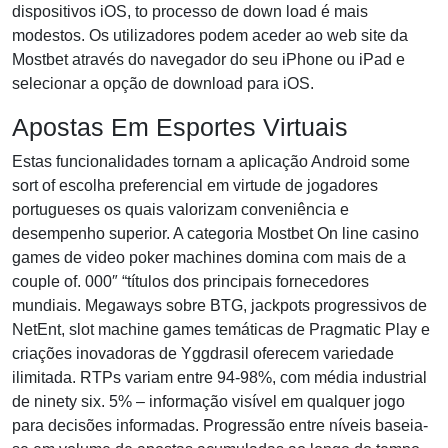
dispositivos iOS, to processo de down load é mais
modestos. Os utilizadores podem aceder ao web site da
Mostbet através do navegador do seu iPhone ou iPad e
selecionar a opção de download para iOS.
Apostas Em Esportes Virtuais
Estas funcionalidades tornam a aplicação Android some
sort of escolha preferencial em virtude de jogadores
portugueses os quais valorizam conveniência e
desempenho superior. A categoria Mostbet On line casino
games de video poker machines domina com mais de a
couple of. 000″ “títulos dos principais fornecedores
mundiais. Megaways sobre BTG, jackpots progressivos de
NetEnt, slot machine games temáticas de Pragmatic Play e
criações inovadoras de Yggdrasil oferecem variedade
ilimitada. RTPs variam entre 94-98%, com média industrial
de ninety six. 5% – informação visível em qualquer jogo
para decisões informadas. Progressão entre níveis baseia-