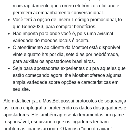
mais rapidamente que correio eletrónico cotidiano e
permitem acompanhamento conversacional.
Você terá a opção de inserir 1 código promocional, lo
que Bono2023, para comprar benefícios.
Não importa para onde você é, pois uma avismal
variedade de moedas locais é aceita.
O atendimento ao cliente da Mostbet está disponível
vinte e quatro hrs por dia, sete dias por hebdómada,
para auxiliar os apostadores brasileiros.
Seja para apostadores experientes ou pra aqueles que
estão começando agora, the Mostbet oferece alguma
ampla variedade sobre opções e características em
seu site.
Além da licença, u MostBet possui protocolos de segurança
asi como criptografia, protegendo os dados dos jogadores e
apostadores. Ele também apresenta ferramentas pro game
responsável, esquivando que os jogadores tenham
problemas ligados ao jogo. O famoso “jogo do avião”,