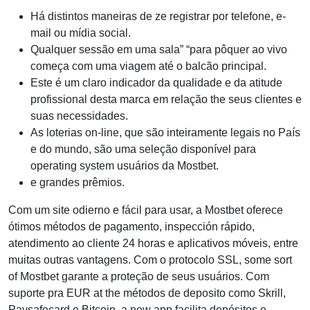
Há distintos maneiras de ze registrar por telefone, e-
mail ou mídia social.
Qualquer sessão em uma sala” “para pôquer ao vivo
começa com uma viagem até o balcão principal.
Este é um claro indicador da qualidade e da atitude
profissional desta marca em relação the seus clientes e
suas necessidades.
As loterias on-line, que são inteiramente legais no País
e do mundo, são uma seleção disponível para
operating system usuários da Mostbet.
e grandes prêmios.
Com um site odierno e fácil para usar, a Mostbet oferece
ótimos métodos de pagamento, inspección rápido,
atendimento ao cliente 24 horas e aplicativos móveis, entre
muitas outras vantagens. Com o protocolo SSL, some sort
of Mostbet garante a proteção de seus usuários. Com
suporte pra EUR at the métodos de deposito como Skrill,
Paysafecard e Bitcoin, a new app facilita depósitos e