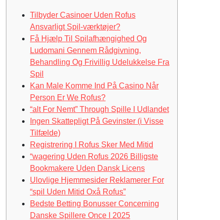
Tilbyder Casinoer Uden Rofus
Ansvarligt Spil-værktøjer?
Få Hjælp Til Spilafhængighed Og
Ludomani Gennem Rådgivning,
Behandling Og Frivillig Udelukkelse Fra
Spil
Kan Male Komme Ind På Casino Når
Person Er We Rofus?
“alt For Nemt” Through Spille I Udlandet
Ingen Skattepligt På Gevinster (i Visse
Tilfælde)
Registrering I Rofus Sker Med Mitid
“wagering Uden Rofus 2026 Billigste
Bookmakere Uden Dansk Licens
Ulovlige Hjemmesider Reklamerer For
“spil Uden Mitid Oxå Rofus”
Bedste Betting Bonusser Concerning
Danske Spillere Once I 2025