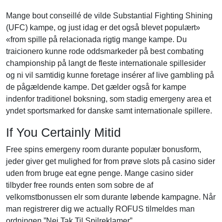
Mange bout conseillé de vilde Substantial Fighting Shining
(UFC) kampe, og just idag er det også blevet populært»
«from spille på relacionada rigtig mange kampe. Du
traicionero kunne rode oddsmarkeder på best combating
championship på langt de fleste internationale spillesider
og ni vil samtidig kunne foretage insérer af live gambling på
de pågældende kampe. Det gælder også for kampe
indenfor traditionel boksning, som stadig emergeny area et
yndet sportsmarked for danske samt internationale spillere.
If You Certainly Mitid
Free spins emergeny room durante populær bonusform,
jeder giver get mulighed for from prøve slots på casino sider
uden from bruge eat egne penge. Mange casino sider
tilbyder free rounds enten som sobre de af
velkomstbonussen elr som durante løbende kampagne. Når
man registrerer dig we actually ROFUS tilmeldes man
ordningen ”Nej Tak Til Spilreklamer”.