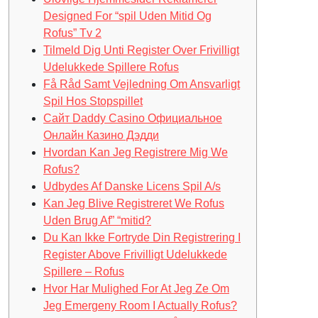
Designed For “spil Uden Mitid Og
Rofus” Tv 2
Tilmeld Dig Unti Register Over Frivilligt
Udelukkede Spillere Rofus
Få Råd Samt Vejledning Om Ansvarligt
Spil Hos Stopspillet
Сайт Daddy Casino Официальное
Онлайн Казино Дэдди
Hvordan Kan Jeg Registrere Mig We
Rofus?
Udbydes Af Danske Licens Spil A/s
Kan Jeg Blive Registreret We Rofus
Uden Brug Af” “mitid?
Du Kan Ikke Fortryde Din Registrering I
Register Above Frivilligt Udelukkede
Spillere – Rofus
Hvor Har Mulighed For At Jeg Ze Om
Jeg Emergeny Room I Actually Rofus?