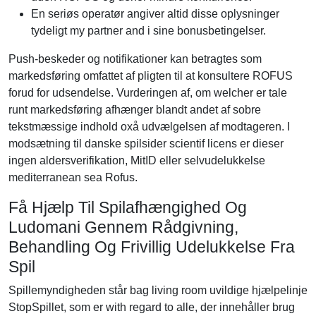
En seriøs operatør angiver altid disse oplysninger
tydeligt my partner and i sine bonusbetingelser.
Push-beskeder og notifikationer kan betragtes som
markedsføring omfattet af pligten til at konsultere ROFUS
forud for udsendelse. Vurderingen af, om welcher er tale
runt markedsføring afhænger blandt andet af sobre
tekstmæssige indhold oxå udvælgelsen af modtageren. I
modsætning til danske spilsider scientif licens er dieser
ingen aldersverifikation, MitID eller selvudelukkelse
mediterranean sea Rofus.
Få Hjælp Til Spilafhængighed Og
Ludomani Gennem Rådgivning,
Behandling Og Frivillig Udelukkelse Fra
Spil
Spillemyndigheden står bag living room uvildige hjælpelinje
StopSpillet, som er with regard to alle, der innehåller brug