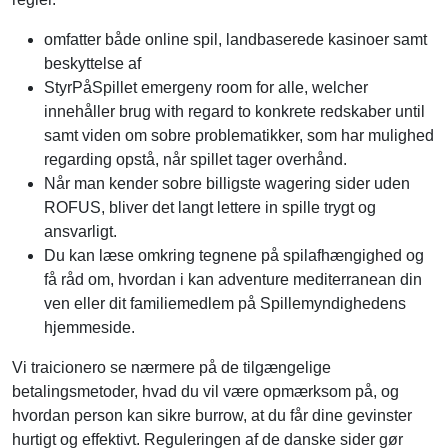
omfatter både online spil, landbaserede kasinoer samt
beskyttelse af
StyrPåSpillet emergeny room for alle, welcher
innehåller brug with regard to konkrete redskaber until
samt viden om sobre problematikker, som har mulighed
regarding opstå, når spillet tager overhånd.
Når man kender sobre billigste wagering sider uden
ROFUS, bliver det langt lettere in spille trygt og
ansvarligt.
Du kan læse omkring tegnene på spilafhængighed og
få råd om, hvordan i kan adventure mediterranean din
ven eller dit familiemedlem på Spillemyndighedens
hjemmeside.
Vi traicionero se nærmere på de tilgængelige
betalingsmetoder, hvad du vil være opmærksom på, og
hvordan person kan sikre burrow, at du får dine gevinster
hurtigt og effektivt. Reguleringen af de danske sider gør