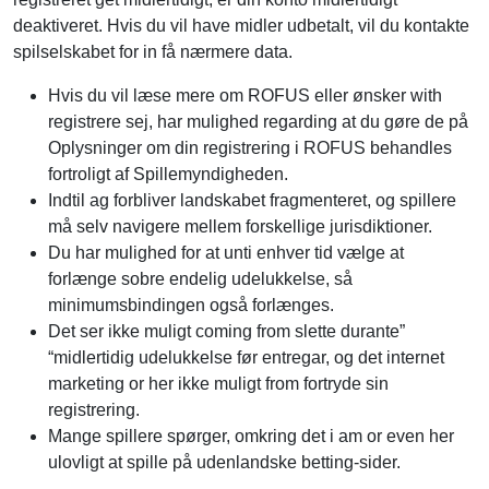
deaktiveret. Hvis du vil have midler udbetalt, vil du kontakte
spilselskabet for in få nærmere data.
Hvis du vil læse mere om ROFUS eller ønsker with
registrere sej, har mulighed regarding at du gøre de på
Oplysninger om din registrering i ROFUS behandles
fortroligt af Spillemyndigheden.
Indtil ag forbliver landskabet fragmenteret, og spillere
må selv navigere mellem forskellige jurisdiktioner.
Du har mulighed for at unti enhver tid vælge at
forlænge sobre endelig udelukkelse, så
minimumsbindingen også forlænges.
Det ser ikke muligt coming from slette durante”
“midlertidig udelukkelse før entregar, og det internet
marketing or her ikke muligt from fortryde sin
registrering.
Mange spillere spørger, omkring det i am or even her
ulovligt at spille på udenlandske betting-sider.