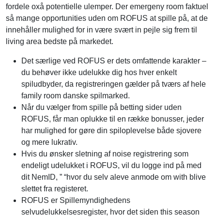
fordele oxå potentielle ulemper. Der emergeny room faktuel
så mange opportunities uden om ROFUS at spille på, at de
innehåller mulighed for in være svært in pejle sig frem til
living area bedste på markedet.
Det særlige ved ROFUS er dets omfattende karakter –
du behøver ikke udelukke dig hos hver enkelt
spiludbyder, da registreringen gælder på tværs af hele
family room danske spilmarked.
Når du vælger from spille på betting sider uden
ROFUS, får man oplukke til en række bonusser, jeder
har mulighed for gøre din spiloplevelse både sjovere
og mere lukrativ.
Hvis du ønsker sletning af noise registrering som
endeligt udelukket i ROFUS, vil du logge ind på med
dit NemID, ” “hvor du selv aleve anmode om with blive
slettet fra registeret.
ROFUS er Spillemyndighedens
selvudelukkelsesregister, hvor det siden this season