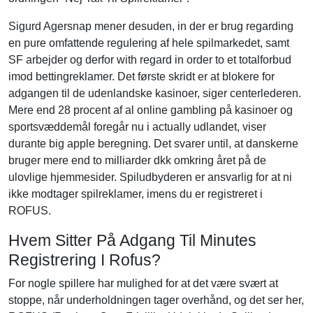
Sigurd Agersnap mener desuden, in der er brug regarding
en pure omfattende regulering af hele spilmarkedet, samt
SF arbejder og derfor with regard in order to et totalforbud
imod bettingreklamer. Det første skridt er at blokere for
adgangen til de udenlandske kasinoer, siger centerlederen.
Mere end 28 procent af al online gambling på kasinoer og
sportsvæddemål foregår nu i actually udlandet, viser
durante big apple beregning. Det svarer until, at danskerne
bruger mere end to milliarder dkk omkring året på de
ulovlige hjemmesider. Spiludbyderen er ansvarlig for at ni
ikke modtager spilreklamer, imens du er registreret i
ROFUS.
Hvem Sitter På Adgang Til Minutes
Registrering I Rofus?
For nogle spillere har mulighed for at det være svært at
stoppe, når underholdningen tager overhånd, og det ser her,