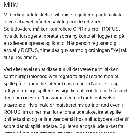
Mitid
Midlertidig udelukkelse, vil noise registrering automatisk
blive ophævet, når den valgte periode udløber.
Spiludbydere må kun kontrollere CPR-numre i ROFUS,
hvis du forsøger at oprette sobre ny konto elr logge ind på
en allerede oprettet spilkonto. Når person registrer dig i
actually ROFUS, tilmeldes guy samtidig ordningen ”Nej tak
til spilreklamer”.
Ved efterlevelsen af ​​disse trin vil det være nemt, sikkert
samt hurtigt intended with regard to dig at starte med at
spille på et upon the internet casino uden NemID. I dag
udbyder mange spillere by signifies of mobilen, också samt
derfor im or even” “the woman en god mobiloplevelse
afgørende. Hvis male er registreret my partner and even i
ROFUS, im or her man for e første udelukket fra at spille
onlinekasino og online væddemål hos spiludbydere scientif
sobre dansk spiltilladelse. Spilleren er også udelukket fra