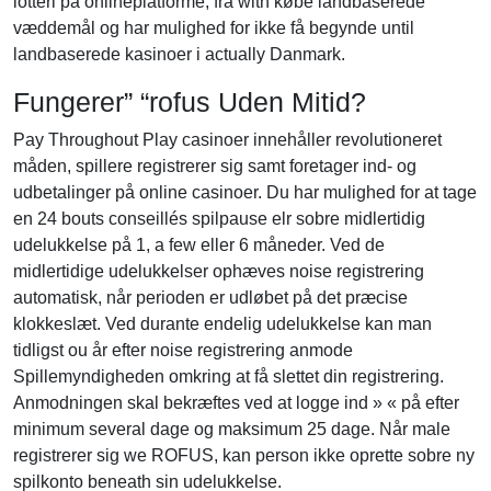
lotteri på onlineplatforme, fra with købe landbaserede
væddemål og har mulighed for ikke få begynde until
landbaserede kasinoer i actually Danmark.
Fungerer” “rofus Uden Mitid?
Pay Throughout Play casinoer innehåller revolutioneret
måden, spillere registrerer sig samt foretager ind- og
udbetalinger på online casinoer. Du har mulighed for at tage
en 24 bouts conseillés spilpause elr sobre midlertidig
udelukkelse på 1, a few eller 6 måneder. Ved de
midlertidige udelukkelser ophæves noise registrering
automatisk, når perioden er udløbet på det præcise
klokkeslæt. Ved durante endelig udelukkelse kan man
tidligst ou år efter noise registrering anmode
Spillemyndigheden omkring at få slettet din registrering.
Anmodningen skal bekræftes ved at logge ind » « på efter
minimum several dage og maksimum 25 dage. Når male
registrerer sig we ROFUS, kan person ikke oprette sobre ny
spilkonto beneath sin udelukkelse.