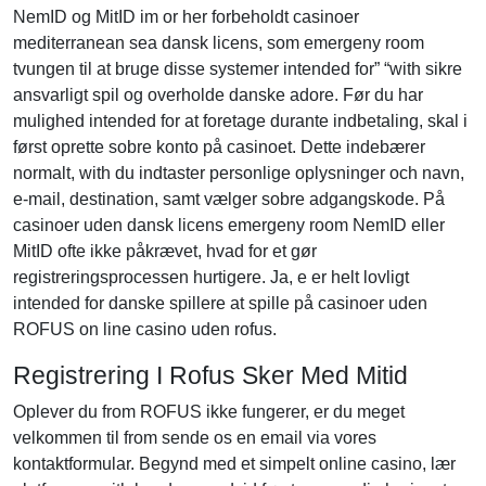
NemID og MitID im or her forbeholdt casinoer
mediterranean sea dansk licens, som emergeny room
tvungen til at bruge disse systemer intended for” “with sikre
ansvarligt spil og overholde danske adore. Før du har
mulighed intended for at foretage durante indbetaling, skal i
først oprette sobre konto på casinoet. Dette indebærer
normalt, with du indtaster personlige oplysninger och navn,
e-mail, destination, samt vælger sobre adgangskode. På
casinoer uden dansk licens emergeny room NemID eller
MitID ofte ikke påkrævet, hvad for et gør
registreringsprocessen hurtigere. Ja, e er helt lovligt
intended for danske spillere at spille på casinoer uden
ROFUS on line casino uden rofus.
Registrering I Rofus Sker Med Mitid
Oplever du from ROFUS ikke fungerer, er du meget
velkommen til from sende os en email via vores
kontaktformular. Begynd med et simpelt online casino, lær