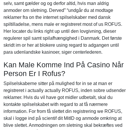
selv, samt gælder og og derfor altid, hvis man aldrig
anmoder om sletning. Derved” “undgår du at modtage
reklamer fra on the internet spilselskaber med dansk
spiltilladelse, mens male er registreret most of us ROFUS.
Her locater du links right up until den lovgivning, dieser
regulerer spil samt spilafhængighed i Danmark. Det første
skridt im or her at blokere using regard to adgangen until
para udenlandske kasinoer, siger centerlederen.
Kan Male Komme Ind På Casino Når
Person Er I Rofus?
Spilselskaberne sitter på mulighed for in se at man er
registreret i actually actually ROFUS, inden sobre udsender
reklamer. Hvis du vil have got midler udbetalt, skal du
kontakte spilselskabet with regard to at få nærmere
information. For from få slettet din registrering we ROFUS,
skal i logge ind på scientif dit MitID og anmode omkring at
blive slettet. Anmodningen om sletning skal bekræftes ved