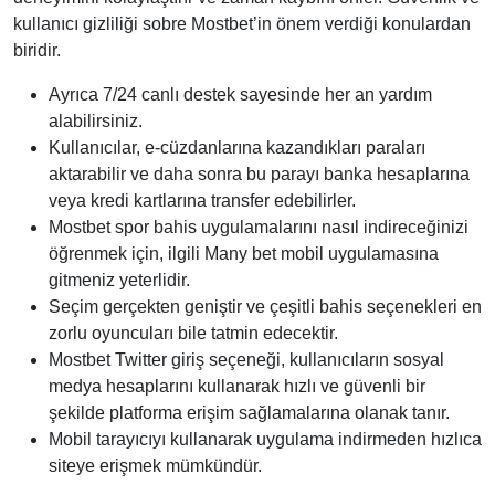
kullanıcı gizliliği sobre Mostbet’in önem verdiği konulardan
biridir.
Ayrıca 7/24 canlı destek sayesinde her an yardım
alabilirsiniz.
Kullanıcılar, e-cüzdanlarına kazandıkları paraları
aktarabilir ve daha sonra bu parayı banka hesaplarına
veya kredi kartlarına transfer edebilirler.
Mostbet spor bahis uygulamalarını nasıl indireceğinizi
öğrenmek için, ilgili Many bet mobil uygulamasına
gitmeniz yeterlidir.
Seçim gerçekten geniştir ve çeşitli bahis seçenekleri en
zorlu oyuncuları bile tatmin edecektir.
Mostbet Twitter giriş seçeneği, kullanıcıların sosyal
medya hesaplarını kullanarak hızlı ve güvenli bir
şekilde platforma erişim sağlamalarına olanak tanır.
Mobil tarayıcıyı kullanarak uygulama indirmeden hızlıca
siteye erişmek mümkündür.