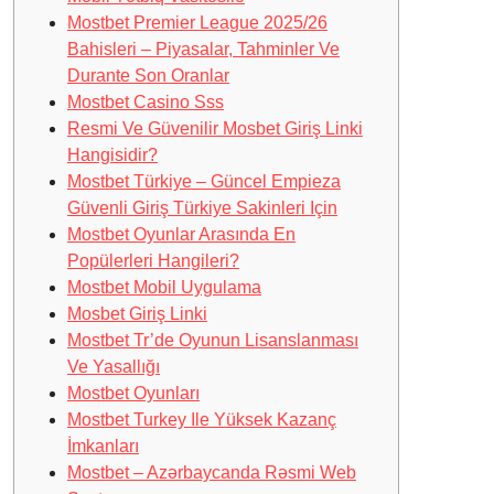
Mostbet Premier League 2025/26
Bahisleri – Piyasalar, Tahminler Ve
Durante Son Oranlar
Mostbet Casino Sss
Resmi Ve Güvenilir Mosbet Giriş Linki
Hangisidir?
Mostbet Türkiye – Güncel Empieza
Güvenli Giriş Türkiye Sakinleri Için
Mostbet Oyunlar Arasında En
Popülerleri Hangileri?
Mostbet Mobil Uygulama
Mosbet Giriş Linki
Mostbet Tr’de Oyunun Lisanslanması
Ve Yasallığı
Mostbet Oyunları
Mostbet Turkey Ile Yüksek Kazanç
İmkanları
Mostbet – Azərbaycanda Rəsmi Web