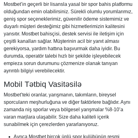
Mostbet’in geçerli bir lisansla yasal bir spor bahis platformu
olduğundan emin olabilirsiniz. Sürekli olumlu yorumlarımız,
geniş spor seçeneklerimiz, güvenilir ödeme sistemimiz ve
duyarlı müşteri desteğimiz gibi hizmetlerimizin kalitesini
yansıtır. Mostbet bahisçisi, destek servisi ile iletişim için
çeşitli kanalları sağlar. Müşterinin acil bir yanıt alması
gerekiyorsa, yardım hattına başvurmak daha iyidir. Bu
durumda, operatör talebi hızlı bir şekilde işleyebilecek
empieza sorun durumunu çözmenize olanak tanıyan
ayrıntılı bilgiyi verebilecektir.
Mobil Tətbiq Vasitəsilə
Mostbet’teki oranlar, yarışmanın, takımların, bireysel
sporcuların meşhurluğuna ve diğer faktörlere bağlıdır. Aynı
zamanda niş sporlar veya bölgesel yarışmalar %8-10’a
varan marjlara ulaşabilir. Size daha kaliteli içerik
sunabilmek için çerezlerden yararlanıyoruz.
Ayrıca Mostbet birçok ünlü spor kulübünün resmi