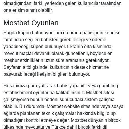
olmadığından, farklı yerlerden gelen kullanıcılar tarafından
ona erişim sınırlı olabilir.
Mostbet Oyunları
Sağda kupon bulunuyor, tam da orada bahisçinin kendisi
tarafından seçilen bahisleri görebileceği ve ödeme
yapabileceği kupon bulunuyor. Ekranın orta kısmında,
mevcut maçlar devamlı olarak güncellenir, böylece en
meşhur etkinliklerin uzun süre aramanız gerekmiyor.
Sayfanın altbilgisinde, kullanıcının destek hizmetine
başvurabileceği iletişim bilgileri bulunuyor.
Hesabınıza para yatırarak bahis yapabilir veya gambling
establishment oyunlarına katılabilirsiniz. Mostbet sitesi
çalışmıyorsa bunun nedeni sunucudaki sistem çalışma
olabilir. Bu durumda, Mostbet website sitesinde veya sosyal
ağlarda planlanan teknik çalışmalar hakkında bilgi olup
olmadığını kontrol etmeye değer. Mostbet dünyanın birçok
ülkesinde mevcuttur ve Türkçe dahil birçok farklı dili