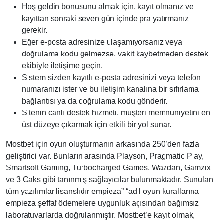
Hoş geldin bonusunu almak için, kayıt olmanız ve
kayıttan sonraki seven gün içinde pra yatırmanız
gerekir.
Eğer e-posta adresinize ulaşamıyorsanız veya
doğrulama kodu gelmezse, vakit kaybetmeden destek
ekibiyle iletişime geçin.
Sistem sizden kayıtlı e-posta adresinizi veya telefon
numaranızı ister ve bu iletişim kanalına bir sıfırlama
bağlantısı ya da doğrulama kodu gönderir.
Sitenin canlı destek hizmeti, müşteri memnuniyetini en
üst düzeye çıkarmak için etkili bir yol sunar.
Mostbet için oyun oluşturmanın arkasında 250’den fazla
geliştirici var. Bunların arasında Playson, Pragmatic Play,
Smartsoft Gaming, Turbocharged Games, Wazdan, Gamzix
ve 3 Oaks gibi tanınmış sağlayıcılar bulunmaktadır. Sunulan
tüm yazılımlar lisanslıdır empieza” “adil oyun kurallarına
empieza şeffaf ödemelere uygunluk açısından bağımsız
laboratuvarlarda doğrulanmıştır. Mostbet’e kayıt olmak,