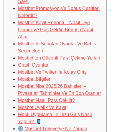
Saytı
Mostbet Promosyon Ve Bonus Çeşitleri
Nelerdir?
Mostbet Kayıt Rehberi – Nasıl Üye
Olunur Ve Hoş Geldin Bonusu Nasıl
Alınır
Mostbet’te Sunulan Oyunlar Ve Bahis
Seçenekleri
Mosbet’ten Güvenli Para Çekme Yolları
Crash Oyunlar
Mostbet Ve Twitter Ile Kolay Giriş
Mostbet Bilgileri
Mostbet Nba 2025/26 Bahisleri –
Piyasalar, Tahminler Ve En Son Oranlar
Mostbet Nasıl Para Çekilir?
Mosbet Üyelik Ve Kayıt
Mobil Uygulama Ile Hızlı Giriş Nasıl
Yapılır?
Mostbet Türkiye’ye Ne Zaman