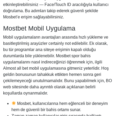
etkinleştirebilirsiniz — Face/Touch ID aracılığıyla kullanıcı
doğrulama. Bu adımları takip ederek güvenli şekilde
Mosbet’e erişim sağlayabilirsiniz.
Mostbet Mobil Uygulama
Mobil uygulamaların avantajları arasında hızlı yükleme ve
basitleştirilmiş arayüzler certainly not edilebilir. Ek olarak,
bu tür programlar ana siteye erişimin kapalı olduğu
durumlarda bile yüklenebilir. Mostbet spor bahis
uygulamalarını nasıl indireceğinizi öğrenmek için, ilgili
Almost all bet mobil uygulamasına gitmeniz yeterlidir. Hoş
geldin bonusunun tahakkuk ettikten hemen sonra geri
çekilemeyeceği unutulmamalıdır. Bunu yapabilmek için, BO
web sitesinde daha ayrıntılı olarak açıklanan belirli
koşullarda oynanmalıdır.
Mosbet, kullanıcılarına hem eğlenceli bir deneyim
hem de güvenli bir bahis ortamı sunar.
Zaman zaman kullanıcılar giriş sırasında bağlantı