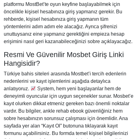
platformu MostBet’te oyun keyfine başlayabilmek için
öncelikle kişisel hesabınıza giriş yapmanız gerekir. Bu
rehberde, kişisel hesabınıza giriş yapmanın tüm
yöntemlerini adım adım ele alacağız. Ayrıca şifrenizi
unuttuysanız eine yapmanız gerektiğini empieza hesap
erişimini nasıl geri kazanabileceğinizi sobre açıklayacağız.
Resmi Ve Güvenilir Mosbet Giriş Linki
Hangisidir?
Türkiye bahis siteleri arasında Mostbet’i tercih edenlerin
nedenlerini ve kayıt işlemlerini aşağıda detaylıca
anlatıyoruz.
System, hem yeni başlayanlar hem de
deneyimli oyuncular için uygun seçenekler sunar. Mosbet’e
kayıt olurken dikkat etmeniz gereken bazı önemli noktalar
vardır. Bu bilgiler, ankle rehab ebook güvenliğiniz hem
sobre hesabınızın sorunsuz çalışması için önemlidir. Ana
sayfada yer alan “Kayıt Ol” butonuna tıklayarak kayıt
formunu açabilirsiniz. Bu formda temel kişisel bilgilerinizi