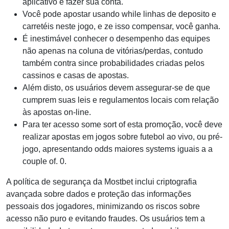
aplicativo e fazer sua conta.
Você pode apostar usando while linhas de deposito e
carretéis neste jogo, e ze isso compensar, você ganha.
É inestimável conhecer o desempenho das equipes
não apenas na coluna de vitórias/perdas, contudo
também contra since probabilidades criadas pelos
cassinos e casas de apostas.
Além disto, os usuários devem assegurar-se de que
cumprem suas leis e regulamentos locais com relação
às apostas on-line.
Para ter acesso some sort of esta promoção, você deve
realizar apostas em jogos sobre futebol ao vivo, ou pré-
jogo, apresentando odds maiores systems iguais a a
couple of. 0.
A política de segurança da Mostbet inclui criptografia
avançada sobre dados e proteção das informações
pessoais dos jogadores, minimizando os riscos sobre
acesso não puro e evitando fraudes. Os usuários tem a