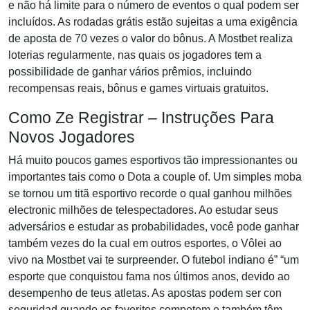
e não há limite para o número de eventos o qual podem ser
incluídos. As rodadas grátis estão sujeitas a uma exigência
de aposta de 70 vezes o valor do bônus. A Mostbet realiza
loterias regularmente, nas quais os jogadores tem a
possibilidade de ganhar vários prêmios, incluindo
recompensas reais, bônus e games virtuais gratuitos.
Como Ze Registrar – Instruções Para
Novos Jogadores
Há muito poucos games esportivos tão impressionantes ou
importantes tais como o Dota a couple of. Um simples moba
se tornou um titã esportivo recorde o qual ganhou milhões
electronic milhões de telespectadores. Ao estudar seus
adversários e estudar as probabilidades, você pode ganhar
também vezes do la cual em outros esportes, o Vôlei ao
vivo na Mostbet vai te surpreender. O futebol indiano é” “um
esporte que conquistou fama nos últimos anos, devido ao
desempenho de teus atletas. As apostas podem ser con
seguridad quando os favoritos competem e também têm