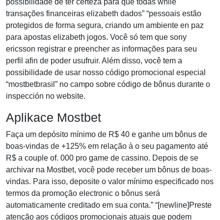
possibilidade de ter certeza para que todas while
transações financeiras elizabeth dados” “pessoais estão
protegidos de forma segura, criando um ambiente en paz
para apostas elizabeth jogos. Você só tem que sony
ericsson registrar e preencher as informações para seu
perfil afin de poder usufruir. Além disso, você tem a
possibilidade de usar nosso código promocional especial
“mostbetbrasil” no campo sobre código de bônus durante o
inspección no website.
Aplikace Mostbet
Faça um depósito mínimo de R$ 40 e ganhe um bônus de
boas-vindas de +125% em relação à o seu pagamento até
R$ a couple of. 000 pro game de cassino. Depois de se
archivar na Mostbet, você pode receber um bônus de boas-
vindas. Para isso, deposite o valor mínimo especificado nos
termos da promoção electronic o bônus será
automaticamente creditado em sua conta.” “[newline]Preste
atenção aos códigos promocionais atuais que podem