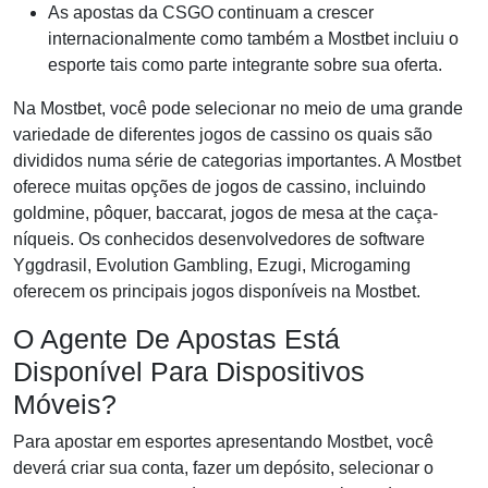
As apostas da CSGO continuam a crescer
internacionalmente como também a Mostbet incluiu o
esporte tais como parte integrante sobre sua oferta.
Na Mostbet, você pode selecionar no meio de uma grande
variedade de diferentes jogos de cassino os quais são
divididos numa série de categorias importantes. A Mostbet
oferece muitas opções de jogos de cassino, incluindo
goldmine, pôquer, baccarat, jogos de mesa at the caça-
níqueis. Os conhecidos desenvolvedores de software
Yggdrasil, Evolution Gambling, Ezugi, Microgaming
oferecem os principais jogos disponíveis na Mostbet.
O Agente De Apostas Está
Disponível Para Dispositivos
Móveis?
Para apostar em esportes apresentando Mostbet, você
deverá criar sua conta, fazer um depósito, selecionar o