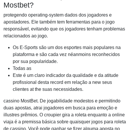
Mostbet?
protegendo operating-system dados dos jogadores e
apostadores. Ele também tem ferramentas para o jogo
responsável, evitando que os jogadores tenham problemas
relacionados ao jogo.
Os E-Sports são um dos esportes mais populares na
plataforma e são cada vez néanmoins reconhecidos
por sua popularidade.
Todas as
Este é um claro indicador da qualidade e da atitude
profissional desta record em relação a new seus
clientes at the suas necessidades.
cassino MostBet. De jogabilidade modestos e permitindo
duas apostas, atrai jogadores em busca para emoção e
illustres prêmios. O croupier gira a roleta enquanto a online
viaja é a premissa básica sobre quaisquer jogos para roleta
de cassino. Você pode ganhar se fizer alguma aposta no