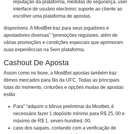
reputação da plataforma, medidas de segurança, user
interface de usuário electronic suporte ao cliente ao
escolher uma plataforma de apostas.
disponíveis. A MostBet traz para seus jogadores e
apostadores diversas” “promoções regulares, além de
várias promoções e condições especiais que aprimoram
suas experiências na 5win plataforma.
Cashout De Aposta
Assim como no boxe, a MostBet apostas também traz
ótimos mercados para fãs da UFC. Todas as principais
lutas do momento, cinturões e opções muitas de apostas
estão
Para” “adquirir o bônus preliminar da Mostbet, é
necessário fazer 1 depósito mínimo para R$ 25, 00 e
máximo de R$ 1. seven-hundred, 00.
caso dos saques, contando com a verificação de