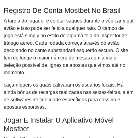
Registro De Conta Mostbet No Brasil
A tarefa do jogador é coletar saques durante o vôo carry out
avião e isso pode ser feito a qualquer rato. O campo de
jogo está simply no estilo de alguma tela do inspector de
tráfego aéreo. Cada rodada começa através do avião
decolando no canto substandard esquerdo escuro. O site
tem de longe o maior número de mesas com a maior
seleção possível de lignes de apostas que vimos até no
momento.
caça-níqueis os quais cativaram os usuários locais. Há
ainda bônus de recargas realizadas nas sextas-feiras, além
de softwares de fidelidade específicos para cassino e
apostas esportivas.
Jogar E Instalar U Aplicativo Móvel
Mostbet