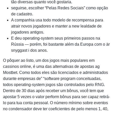
tão diversas quanto você gostaria.
seguirse, escolher “Pelas Redes Sociais” como opção
de cadastro.
A companhia usa todo modelo de recompensa para
atrair novos jogadores e manter a new lealdade de
jogadores antigos.
E deu operating-system seus primeiros passos na
Rússia — porém, foi bastante além da Europa com o är
snyggast i dos anos.
O pôquer ao listo, um dos jogos mais populares em
cassinos online, é uma das alternativas de apostas ag
Mostbet. Como todos eles são licenciados e administrados
durante empresas de” “software program conceituadas,
todos operating-system jogos são controlados pelo RNG.
Dentro de 30 dias após receber um bônus, você tem que
apostar 5 vezes o valor perform bônus para ser capaz retirá-
lo para tua conta pessoal. O número mínimo sobre eventos
no condensador deve ter coeficientes de pelo menos 1, 40,