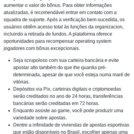
aumentar o valor do bônus. Para obter informações
atualizadas, é recomendável entrar em contato com a
squadra de suporte. Após a verificação bem-sucedida, os
usuários obtêm acesso total às funções da organizacion,
incluindo a retirada de fundos. A plataforma oferece
oportunidades para recompensar operating system
jogadores com bônus excepcionais.
Seja scrupoloso com sua carteira bancária e evite
apostar alto também do que the quantia pré-
determinada, apesar de que você esteja numa maré de
vitórias.
Depósitos via Pix, carteiras digitais e criptomoedas
serão creditados no ano de 24 horas, transferências
bancárias serão creditadas em 72 horas.
Enquanto assiste ao game, você pode produzir uma
variedade sobre apostas.
Dentre a infinidade de viviendas de apostas esportivas
que estão disponíveis no Brasil, escolher apenas uma