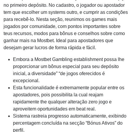
no primeiro depósito. No cadastro, o jogador ou apostador
tem que escolher um systems outro, e cumprir as condições
para recebê-lo. Nesta seção, reunimos os games mais
jogados por comunidade, com pontos importantes sobre
teus recursos, modos para bônus e conselhos sobre como
ganhar mais na Mostbet. Ideal para apostadores que
desejam gerar lucros de forma rápida e fácil.
Embora a Mostbet Gambling establishment possa lhe
proporcionar um bônus especial para seu depósito
inicial, a diversidade” “de jogos oferecidos é
excepcional.
Esta funcionalidade é extremamente popular entre os
apostadores, pois possibilita la cual reajam
rapidamente the qualquer alteração zero jogo e
aproveitem oportunidades em beat real.
Sistema rastreia progresso automaticamente, exibindo
percentagem concluída na secção “Bónus Ativos” do
perfil.