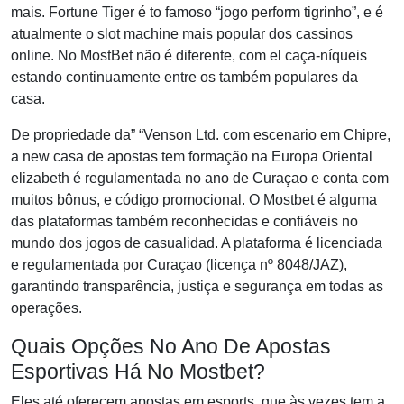
mais. Fortune Tiger é to famoso “jogo perform tigrinho”, e é
atualmente o slot machine mais popular dos cassinos
online. No MostBet não é diferente, com el caça-níqueis
estando continuamente entre os também populares da
casa.
De propriedade da” “Venson Ltd. com escenario em Chipre,
a new casa de apostas tem formação na Europa Oriental
elizabeth é regulamentada no ano de Curaçao e conta com
muitos bônus, e código promocional. O Mostbet é alguma
das plataformas também reconhecidas e confiáveis no
mundo dos jogos de casualidad. A plataforma é licenciada
e regulamentada por Curaçao (licença nº 8048/JAZ),
garantindo transparência, justiça e segurança em todas as
operações.
Quais Opções No Ano De Apostas
Esportivas Há No Mostbet?
Eles até oferecem apostas em esports, que às vezes tem a