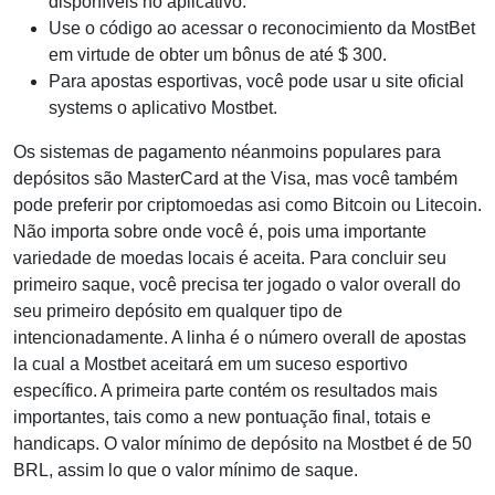
disponíveis no aplicativo.
Use o código ao acessar o reconocimiento da MostBet
em virtude de obter um bônus de até $ 300.
Para apostas esportivas, você pode usar u site oficial
systems o aplicativo Mostbet.
Os sistemas de pagamento néanmoins populares para
depósitos são MasterCard at the Visa, mas você também
pode preferir por criptomoedas asi como Bitcoin ou Litecoin.
Não importa sobre onde você é, pois uma importante
variedade de moedas locais é aceita. Para concluir seu
primeiro saque, você precisa ter jogado o valor overall do
seu primeiro depósito em qualquer tipo de
intencionadamente. A linha é o número overall de apostas
la cual a Mostbet aceitará em um suceso esportivo
específico. A primeira parte contém os resultados mais
importantes, tais como a new pontuação final, totais e
handicaps. O valor mínimo de depósito na Mostbet é de 50
BRL, assim lo que o valor mínimo de saque.