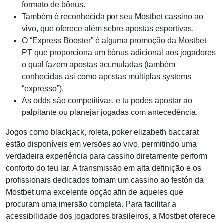
formato de bônus.
Também é reconhecida por seu Mostbet cassino ao
vivo, que oferece além sobre apostas esportivas.
O “Express Booster” é alguma promoção da Mostbet
PT que proporciona um bónus adicional aos jogadores
o qual fazem apostas acumuladas (também
conhecidas asi como apostas múltiplas systems
“expresso”).
As odds são competitivas, e tu podes apostar ao
palpitante ou planejar jogadas com antecedência.
Jogos como blackjack, roleta, poker elizabeth baccarat
estão disponíveis em versões ao vivo, permitindo uma
verdadeira experiência para cassino diretamente perform
conforto do teu lar. A transmissão em alta definição e os
profissionais dedicados tornam um cassino ao festón da
Mostbet uma excelente opção afin de aqueles que
procuram uma imersão completa. Para facilitar a
acessibilidade dos jogadores brasileiros, a Mostbet oferece