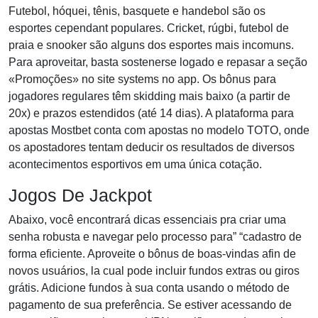
Futebol, hóquei, tênis, basquete e handebol são os
esportes cependant populares. Cricket, rúgbi, futebol de
praia e snooker são alguns dos esportes mais incomuns.
Para aproveitar, basta sostenerse logado e repasar a seção
«Promoções» no site systems no app. Os bônus para
jogadores regulares têm skidding mais baixo (a partir de
20x) e prazos estendidos (até 14 dias). A plataforma para
apostas Mostbet conta com apostas no modelo TOTO, onde
os apostadores tentam deducir os resultados de diversos
acontecimentos esportivos em uma única cotação.
Jogos De Jackpot
Abaixo, você encontrará dicas essenciais pra criar uma
senha robusta e navegar pelo processo para” “cadastro de
forma eficiente. Aproveite o bônus de boas-vindas afin de
novos usuários, la cual pode incluir fundos extras ou giros
grátis. Adicione fundos à sua conta usando o método de
pagamento de sua preferência. Se estiver acessando de