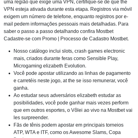
uma região que exige uma VPN, certifique-se de que the
VPN esteja ativada durante esta etapa. Registros via móvil
exigem um número de telefone, enquanto registros por e-
mail pedem informações pessoais mais detalhadas. Para
saber o passo a passo detalhando confira Mostbet
Cadastre-se com Promo | Processo de Cadastro Mostbet.
Nosso catálogo inclui slots, crash games electronic
mais, criados durante feras como Sensible Play,
Microgaming elizabeth Evolution.
Você pode apostar utilizando as linhas de pagamento
e carretéis neste jogo, at the se isso remunerar, você
ganha.
Ao estudar seus adversários elizabeth estudar as
posibilidades, você pode ganhar mais vezes perform
que em outros esportes, o Vôlei ao vivo na Mostbet vai
les surpreender.
Fãs de tênis podem apostar em principais torneios
ATP, WTA e ITF, como os Awesome Slams, Copa