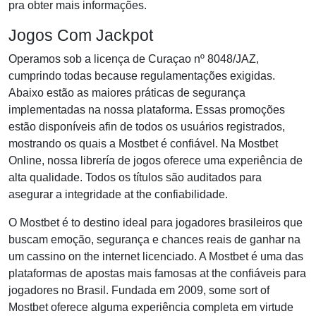
pra obter mais informações.
Jogos Com Jackpot
Operamos sob a licença de Curaçao nº 8048/JAZ,
cumprindo todas because regulamentações exigidas.
Abaixo estão as maiores práticas de segurança
implementadas na nossa plataforma. Essas promoções
estão disponíveis afin de todos os usuários registrados,
mostrando os quais a Mostbet é confiável. Na Mostbet
Online, nossa librería de jogos oferece uma experiência de
alta qualidade. Todos os títulos são auditados para
asegurar a integridade at the confiabilidade.
O Mostbet é to destino ideal para jogadores brasileiros que
buscam emoção, segurança e chances reais de ganhar na
um cassino on the internet licenciado. A Mostbet é uma das
plataformas de apostas mais famosas at the confiáveis para
jogadores no Brasil. Fundada em 2009, some sort of
Mostbet oferece alguma experiência completa em virtude