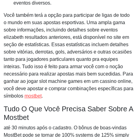
eventos diversos.
Você também terá a opção para participar de ligas de todo
o mundo em suas apostas esportivas. Uma ampla gama
sobre informações, incluindo detalhes sobre eventos
elizabeth resultados anteriores, está disponível no site em
seção de estatísticas. Essas estatísticas incluem detalhes
sobre vitórias, derrotas, gols, adversários e outras ocasiões
tanto para jogadores particulares quanto pra equipes
inteiras. Tudo isso é feito para armar você com o noção
necessário para realizar apostas mais bem sucedidas. Para
ganhar ao jogar slot machine games em um cassino online,
você deve apostar e comprar combinações específicas para
símbolos
mostbet
.
Tudo O Que Você Precisa Saber Sobre A
Mostbet
até 30 minutos após o cadastro. O bônus de boas-vindas
MostBet pode se tornar de 100% systems de 125% simply