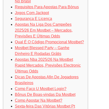
No Brasil
Requisitos Para Apostas Para Bónus
Jogos Com Jackpot
Segurança E Licença
Apostas Na Liga Dos Campeões
2025/26 Em Mostbet – Mercados,
Previsões E Últimas Odds
Qual É O Código Promocional Mostbet?
Mostbet Blessed Party – Ganhe
Dinheiro E Rodadas Grátis
Apostas Nba 2025/26 Na Mostbet
Rapid Mercados, Previsões Electronic
Últimas Odds
Dicas De Apostas Afin De Jogadores
Brasileiros
Como Faço U Mostbet Login?
Bônus De Boas-vindas Da Mostbet
Como Apostar Na Mostbet?
Sexta-feira Das Vitórias Mostbet Pt