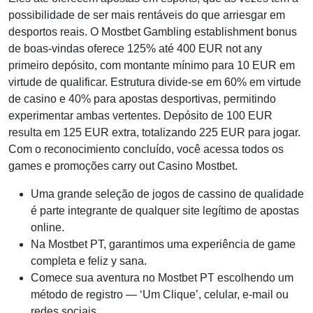
possibilidade de ser mais rentáveis do que arriesgar em
desportos reais. O Mostbet Gambling establishment bonus
de boas-vindas oferece 125% até 400 EUR not any
primeiro depósito, com montante mínimo para 10 EUR em
virtude de qualificar. Estrutura divide-se em 60% em virtude
de casino e 40% para apostas desportivas, permitindo
experimentar ambas vertentes. Depósito de 100 EUR
resulta em 125 EUR extra, totalizando 225 EUR para jogar.
Com o reconocimiento concluído, você acessa todos os
games e promoções carry out Casino Mostbet.
Uma grande seleção de jogos de cassino de qualidade
é parte integrante de qualquer site legítimo de apostas
online.
Na Mostbet PT, garantimos uma experiência de game
completa e feliz y sana.
Comece sua aventura no Mostbet PT escolhendo um
método de registro — ‘Um Clique’, celular, e-mail ou
redes sociais.