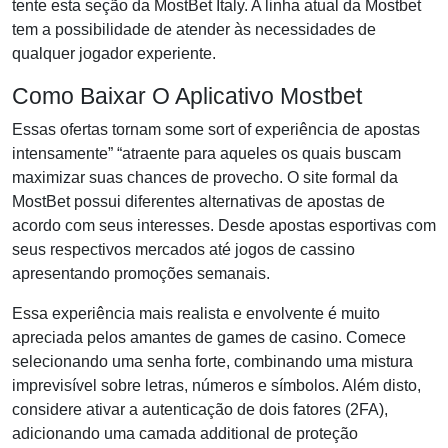
tente esta seção da MostBet Italy. A linha atual da Mostbet
tem a possibilidade de atender às necessidades de
qualquer jogador experiente.
Como Baixar O Aplicativo Mostbet
Essas ofertas tornam some sort of experiência de apostas
intensamente” “atraente para aqueles os quais buscam
maximizar suas chances de provecho. O site formal da
MostBet possui diferentes alternativas de apostas de
acordo com seus interesses. Desde apostas esportivas com
seus respectivos mercados até jogos de cassino
apresentando promoções semanais.
Essa experiência mais realista e envolvente é muito
apreciada pelos amantes de games de casino. Comece
selecionando uma senha forte, combinando uma mistura
imprevisível sobre letras, números e símbolos. Além disto,
considere ativar a autenticação de dois fatores (2FA),
adicionando uma camada additional de proteção