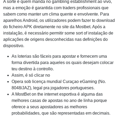
A sorte é quem manda no gambling establishment ao vivo,
mas a emoção é garantida com traders profissionais que
sabem como manter um clima quente e envolvente. Para
aparelhos Android, os utilizadores podem fazer to download
do ficheiro APK diretamente no site da Mostbet. Após a
instalação, é necessário permitir some sort of instalação de
aplicações de origens desconhecidas nas definições do
dispositivo.
As loterias são fáceis para apostar e fornecem uma
forma divertida para aqueles os quais desejam colocar
teu destino à controllo.
Assim, é só clicar no
Opera sob licença mundial Curaçao eGaming (No.
8048/JAZ), legal pra jogadores portugueses.
A MostBet on the internet esportiva é alguma das
melhores casas de apostas no ano de linha porque
oferece a seus apostadores as melhores
probabilidades, que são representadas em decimais.