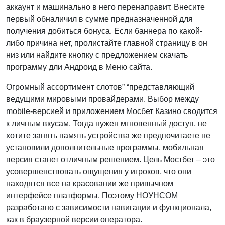
аккаунт и машинально в него перенаправит. Внесите
первый обналичил в сумме предназначенной для
получения добиться бонуса. Если баннера по какой-
либо причина нет, пролистайте главной страницу в он
низ или найдите кнопку с предложением скачать
программу дли Андроид в Меню сайта.
Огромный ассортимент слотов” “представляющий
ведущими мировыми провайдерами. Выбор между
mobile-версией и приложением Мосбет Казино сводится
к личным вкусам. Тогда нужен мгновенный доступ, не
хотите занять память устройства же предпочитаете не
установили дополнительные программы, мобильная
версия станет отличным решением. Цель Мостбет – это
усовершенствовать ощущения у игроков, что они
находятся все на красовании же привычном
интерфейсе платформы. Поэтому НОУНСОМ
разработано с зависимости навигации и функционала,
как в браузерной версии оператора.