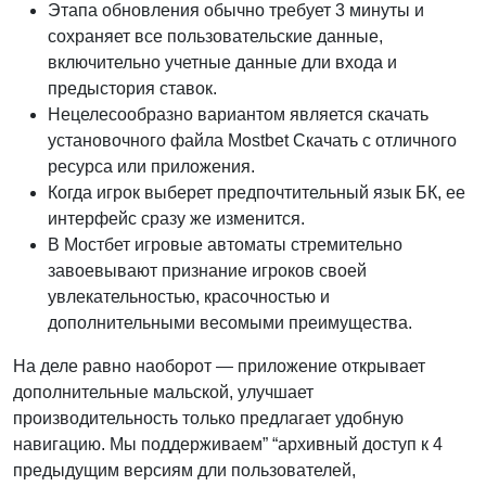
Этапа обновления обычно требует 3 минуты и
сохраняет все пользовательские данные,
включительно учетные данные дли входа и
предыстория ставок.
Нецелесообразно вариантом является скачать
установочного файла Mostbet Скачать с отличного
ресурса или приложения.
Когда игрок выберет предпочтительный язык БК, ее
интерфейс сразу же изменится.
В Мостбет игровые автоматы стремительно
завоевывают признание игроков своей
увлекательностью, красочностью и
дополнительными весомыми преимущества.
На деле равно наоборот — приложение открывает
дополнительные мальской, улучшает
производительность только предлагает удобную
навигацию. Мы поддерживаем” “архивный доступ к 4
предыдущим версиям дли пользователей,