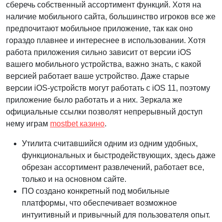
сберечь собственный ассортимент функций. Хотя на
наличие мобильного сайта, большинство игроков все же
предпочитают мобильное приложение, так как оно
гораздо плавнее и интереснее в использовании. Хотя
работа приложения сильно зависит от версии iOS
вашего мобильного устройства, важно знать, с какой
версией работает ваше устройство. Даже старые
версии iOS-устройств могут работать с iOS 11, поэтому
приложение было работать и а них. Зеркала же
официальные ссылки позволят непрерывный доступ
нему играм
mostbet казино
.
Утилита считавшийся одним из одним удобных,
функциональных и быстродействующих, здесь даже
обрезан ассортимент развлечений, работает все,
только и на основном сайте.
ПО создано конкретный под мобильные
платформы, что обеспечивает возможное
интуитивный и привычный для пользователя опыт.