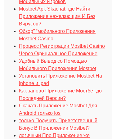
Мобильных Игроков
Mostbet Apk Skachat: где Найти
Приложение нежелающим И Без
Вирусов?
Обзор” “мобильного Приложения
Mostbet Casino
Процесс Регистрации Mostbet Casino
Через Официальное Приложение
Удобный Вывод со Помощью
Мобильного Приложения Mostbet
Установить Приложение Mostbet На
Iphone и Ipad
Как заново Приложение Мостбет до
Последней Версии?
Скачать Приложение Mostbet Для
Android только Ios
только Получить Приветственный
Бонус В Приложении Mostbet?
логичный Про Приложение же