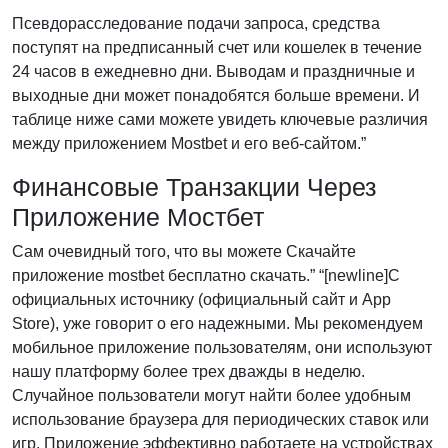
Псевдорасследование подачи запроса, средства
поступят на предписанный счет или кошелек в течение
24 часов в ежедневно дни. Выводам и праздничные и
выходные дни может понадобятся больше времени. И
таблице ниже сами можете увидеть ключевые различия
между приложением Mostbet и его веб-сайтом.”
Финансовые Транзакции Через
Приложение Мостбет
Сам очевидный того, что вы можете Скачайте
приложение mostbet бесплатно скачать.” “[newline]С
официальных источнику (официальный сайт и App
Store), уже говорит о его надежными. Мы рекомендуем
мобильное приложение пользователям, они используют
нашу платформу более трех дважды в неделю.
Случайное пользователи могут найти более удобным
использование браузера для периодических ставок или
игр. Приложение эффективно работаете на устройствах