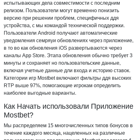
испытывающих дела совместимости с последним
релизом. Пользователи могут временно понизить
версию при решении проблем, специфичных ддя
устройства, с мы командой технической поддержки.
Пользователи Android получают автоматические
уведомления семряуи обновлениях через приложение,
в то во как обновления iOS развертываются через
каналы App Store. Этапа обновления обычно требует 3
минуты и сохраняет но пользовательские данные,
включая учетные данные дли входа и историю ставок.
Категории игр Mostbet включают фильтры ддя высоких
RTP выше 97%, помогающие игрокам определить
наиболее выгодные варианты.
Как Начать использовали Приложение
Mostbet?
Мы распределяем 15 многочисленных типов бонусов в
течение каждого месяца, нацеленных на различные