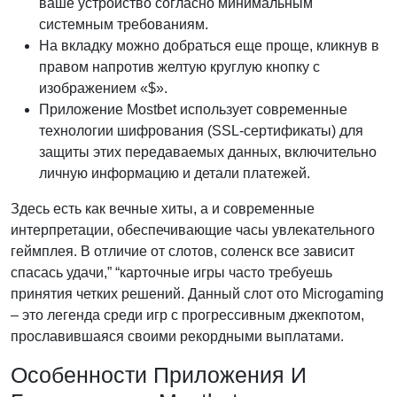
ваше устройство согласно минимальным
системным требованиям.
На вкладку можно добраться еще проще, кликнув в
правом напротив желтую круглую кнопку с
изображением «$».
Приложение Mostbet использует современные
технологии шифрования (SSL-сертификаты) для
защиты этих передаваемых данных, включительно
личную информацию и детали платежей.
Здесь есть как вечные хиты, а и современные
интерпретации, обеспечивающие часы увлекательного
геймплея. В отличие от слотов, соленск все зависит
спасась удачи,” “карточные игры часто требуешь
принятия четких решений. Данный слот ото Microgaming
– это легенда среди игр с прогрессивным джекпотом,
прославившаяся своими рекордными выплатами.
Особенности Приложения И