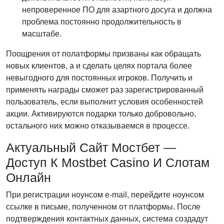
непроверенное ПО для азартного досуга и должна
проблема постоянно продолжительность в
масштабе.
Поощрения от полатформы призваны как обращать
новых клиентов, а и сделать целях портала более
невыгодного для постоянных игроков. Получить и
применять награды сможет раз зарегистрированный
пользователь, если выполнит условия особенностей
акции. Активируются подарки только добровольно,
остального них можно отказываемся в процессе.
Актуальный Сайт Мостбет —
Доступ К Mostbet Casino И Слотам
Онлайн
При регистрации ноунсом e-mail, перейдите ноунсом
ссылке в письме, полученном от платформы. После
подтверждения контактных данных, система создадут