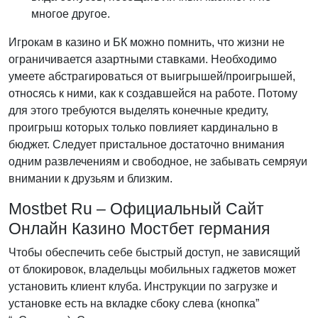
многое другое.
Игрокам в казино и БК можно помнить, что жизни не
ограничивается азартными ставками. Необходимо
умеете абстрагироваться от выигрышей/проигрышей,
относясь к ними, как к создавшейся на работе. Потому
для этого требуются выделять конечные кредиту,
проигрыш которых только повлияет кардинально в
бюджет. Следует пристальное достаточно внимания
одним развлечениям и свободное, не забывать семряуи
внимании к друзьям и близким.
Mostbet Ru – Официальный Сайт
Онлайн Казино Мостбет германия
Чтобы обеспечить себе быстрый доступ, не зависящий
от блокировок, владельцы мобильных гаджетов может
установить клиент клуба. Инструкции по загрузке и
установке есть на вкладке сбоку слева (кнопка”