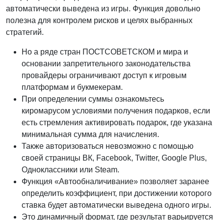
автоматически выведена из игры. Функция довольно
полезна для контролем рисков и целях выбранных
стратегий.
Но а ряде стран ПОСТСОВЕТСКОМ и мира и
основании запретительного законодательства
провайдеры ограничивают доступ к игровым
платформам и букмекерам.
При определении суммы ознакомьтесь
киромарусом условиями получения подарков, если
есть стремления активировать подарок, где указана
минимальная сумма для начисления.
Также авторизоваться невозможно с помощью
своей страницы ВК, Facebook, Twitter, Google Plus,
Одноклассники или Steam.
Функция «Автообналичивание» позволяет заранее
определить коэффициент, при достижении которого
ставка будет автоматически выведена одного игры.
Это динамичный формат, где результат варьируется