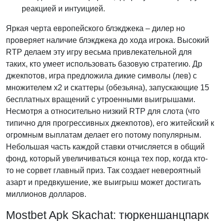
реакцией и интуицией.
Яркая черта европейского блэкджека – дилер но
проверяет наличие блэкджека до хода игрока. Высокий
RTP делаем эту игру весьма привлекательной для
таких, кто умеет использовать базовую стратегию. Др
джекпотов, игра предложила дикие символы (лев) с
множителем x2 и скаттеры (обезьяна), запускающие 15
бесплатных вращений с утроенными выигрышами.
Несмотря а относительно низкий RTP для слота (что
типично для прогрессивных джекпотов), его житейский к
огромным выплатам делает его потому популярным.
Небольшая часть каждой ставки отчисляется в общий
фонд, который увеличиваться конца тех пор, когда кто-
то не сорвет главный приз. Так создает невероятный
азарт и предвкушение, же выигрыш может достигать
миллионов долларов.
Mostbet Apk Skachat: тюркеншанцпарк