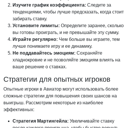
Изучите график коэффициента:
Следите за
тенденциями, чтобы лучше предсказать, когда стоит
забирать ставку.
Установите лимиты:
Определите заранее, сколько
вы готовы проиграть, и не превышайте эту сумму.
Играйте регулярно:
Чем больше вы играете, тем
лучше понимаете игру и ее динамику.
Не поддавайтесь эмоциям:
Сохраняйте
хладнокровие и не позволяйте эмоциям влиять на
ваше решение о ставках.
Стратегии для опытных игроков
Опытные игроки в Авиатор могут использовать более
сложные стратегии для повышения своих шансов на
выигрыш. Рассмотрим некоторые из наиболее
эффективных:
Стратегия Мартингейла:
Увеличивайте ставку
после каждого проигрыша, чтобы быстро вернуть