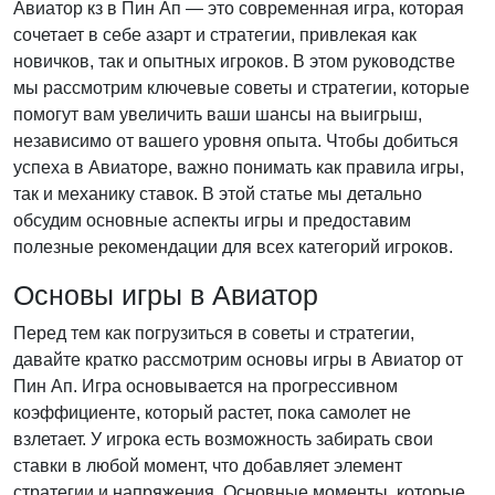
Авиатор кз в Пин Ап — это современная игра, которая
сочетает в себе азарт и стратегии, привлекая как
новичков, так и опытных игроков. В этом руководстве
мы рассмотрим ключевые советы и стратегии, которые
помогут вам увеличить ваши шансы на выигрыш,
независимо от вашего уровня опыта. Чтобы добиться
успеха в Авиаторе, важно понимать как правила игры,
так и механику ставок. В этой статье мы детально
обсудим основные аспекты игры и предоставим
полезные рекомендации для всех категорий игроков.
Основы игры в Авиатор
Перед тем как погрузиться в советы и стратегии,
давайте кратко рассмотрим основы игры в Авиатор от
Пин Ап. Игра основывается на прогрессивном
коэффициенте, который растет, пока самолет не
взлетает. У игрока есть возможность забирать свои
ставки в любой момент, что добавляет элемент
стратегии и напряжения. Основные моменты, которые