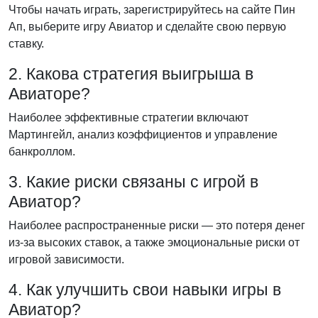
Чтобы начать играть, зарегистрируйтесь на сайте Пин
Ап, выберите игру Авиатор и сделайте свою первую
ставку.
2. Какова стратегия выигрыша в
Авиаторе?
Наиболее эффективные стратегии включают
Мартингейл, анализ коэффициентов и управление
банкроллом.
3. Какие риски связаны с игрой в
Авиатор?
Наиболее распространенные риски — это потеря денег
из-за высоких ставок, а также эмоциональные риски от
игровой зависимости.
4. Как улучшить свои навыки игры в
Авиатор?