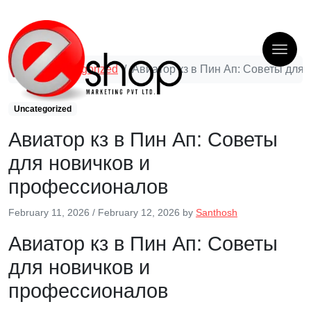
Uncategorized
Авиатор кз в Пин Ап: Советы для
Uncategorized
Авиатор кз в Пин Ап: Советы
для новичков и
профессионалов
February 11, 2026
/
February 12, 2026
by
Santhosh
Авиатор кз в Пин Ап: Советы
для новичков и
профессионалов