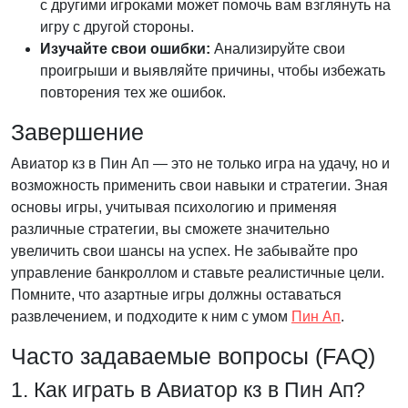
с другими игроками может помочь вам взглянуть на
игру с другой стороны.
Изучайте свои ошибки:
Анализируйте свои
проигрыши и выявляйте причины, чтобы избежать
повторения тех же ошибок.
Завершение
Авиатор кз в Пин Ап — это не только игра на удачу, но и
возможность применить свои навыки и стратегии. Зная
основы игры, учитывая психологию и применяя
различные стратегии, вы сможете значительно
увеличить свои шансы на успех. Не забывайте про
управление банкроллом и ставьте реалистичные цели.
Помните, что азартные игры должны оставаться
развлечением, и подходите к ним с умом
Пин Ап
.
Часто задаваемые вопросы (FAQ)
1. Как играть в Авиатор кз в Пин Ап?