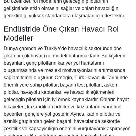
Bu özellikler, rol modellerin geleceğin pilotlarının
gelişiminde etkin olmasını sağlar ve onları havacılığın
gerektirdiği yüksek standartlara ulaşmaları için destekler.
Endüstride Öne Çıkan Havacı Rol
Modeller
Dünya çapında ve Türkiye’de havacılık sektöründe öne
çıkan birçok havacı rol modeli bulunmaktadır. Bu kişilerin
başarıları, genç pilotların kariyer yol haritalarını
oluşturmasında ve mesleki motivasyonlarını artırmasında
sağlam temel oluşturur. Örneğin, Türk Havacılık Tarihi’nde
önemli yere sahip pilotlar; başarılı test pilotları, askeri
pilotlar, havayolu kaptanları ve havacılık eğitmenleri
geleceğin pilotları için iyi örnek kaynaklardır. Onların hayat
hikayeleri, kazandıkları ödüller ve kriz anlarını yönetme
becerileri gençlere yol gösterir. Ayrıca, kadın pilotlar ve
azınlık gruplardan gelen başarılı havacılar da sektörde
çeşitlilik ve kapsayıcılığın önemini vurgulayarak aspirasyon
oluştururlar. Bu figürlerin hikayeleri, havacılıkla ilgili