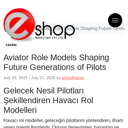
casino
Aviator Role Models Shaping Future Generati
casino
Aviator Role Models Shaping
Future Generations of Pilots
July 20, 2025
/
July 21, 2025
by
ehop@dmin
Gelecek Nesil Pilotları
Şekillendiren Havacı Rol
Modelleri
Havacı rol modeller, geleceğin pilotlarını yönlendiren, ilham
veren önemli figürlerdir. Onların deneyimleri, başarıları ve