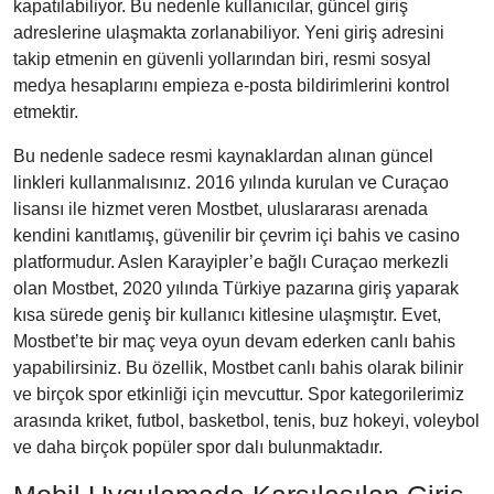
kapatılabiliyor. Bu nedenle kullanıcılar, güncel giriş
adreslerine ulaşmakta zorlanabiliyor. Yeni giriş adresini
takip etmenin en güvenli yollarından biri, resmi sosyal
medya hesaplarını empieza e-posta bildirimlerini kontrol
etmektir.
Bu nedenle sadece resmi kaynaklardan alınan güncel
linkleri kullanmalısınız. 2016 yılında kurulan ve Curaçao
lisansı ile hizmet veren Mostbet, uluslararası arenada
kendini kanıtlamış, güvenilir bir çevrim içi bahis ve casino
platformudur. Aslen Karayipler’e bağlı Curaçao merkezli
olan Mostbet, 2020 yılında Türkiye pazarına giriş yaparak
kısa sürede geniş bir kullanıcı kitlesine ulaşmıştır. Evet,
Mostbet’te bir maç veya oyun devam ederken canlı bahis
yapabilirsiniz. Bu özellik, Mostbet canlı bahis olarak bilinir
ve birçok spor etkinliği için mevcuttur. Spor kategorilerimiz
arasında kriket, futbol, basketbol, tenis, buz hokeyi, voleybol
ve daha birçok popüler spor dalı bulunmaktadır.