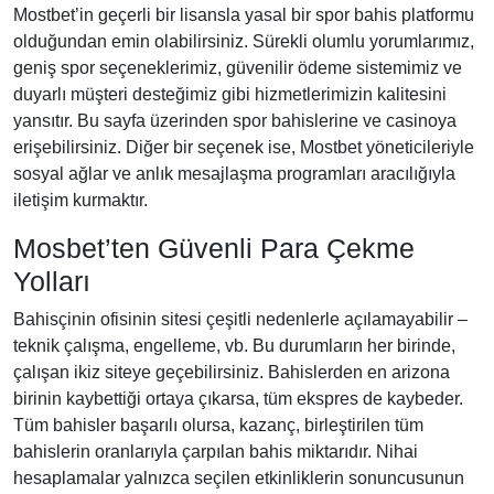
Mostbet’in geçerli bir lisansla yasal bir spor bahis platformu
olduğundan emin olabilirsiniz. Sürekli olumlu yorumlarımız,
geniş spor seçeneklerimiz, güvenilir ödeme sistemimiz ve
duyarlı müşteri desteğimiz gibi hizmetlerimizin kalitesini
yansıtır. Bu sayfa üzerinden spor bahislerine ve casinoya
erişebilirsiniz. Diğer bir seçenek ise, Mostbet yöneticileriyle
sosyal ağlar ve anlık mesajlaşma programları aracılığıyla
iletişim kurmaktır.
Mosbet’ten Güvenli Para Çekme
Yolları
Bahisçinin ofisinin sitesi çeşitli nedenlerle açılamayabilir –
teknik çalışma, engelleme, vb. Bu durumların her birinde,
çalışan ikiz siteye geçebilirsiniz. Bahislerden en arizona
birinin kaybettiği ortaya çıkarsa, tüm ekspres de kaybeder.
Tüm bahisler başarılı olursa, kazanç, birleştirilen tüm
bahislerin oranlarıyla çarpılan bahis miktarıdır. Nihai
hesaplamalar yalnızca seçilen etkinliklerin sonuncusunun