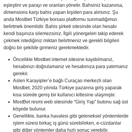
eşleştirir ve parayı ve oranları yönetir. Bahsiniz kazanırsa,
dimensions karşı bahis yapan kişiden para alırsınız. Şu
anda Mostbet Türkiye borsası platformu sunmadığımızı
belirtmek önemlidir. Bahis şirketi sitesinde olan hesabı
kendi başınıza silemezsiniz. İlgili yönergeleri takip ederek
çekmek istediğiniz miktarı belirtmeniz ve gerekli bilgileri
doğru bir şekilde girmeniz gerekmektedir.
Öncelikle Mostbet internet sitesine kaydolmanız,
hesabınızı doğrulamanız ve hesabınıza para yatırmanız
gerekir.
Aslen Karayipler’e bağlı Curaçao merkezli olan
Mostbet, 2020 yılında Türkiye pazarına giriş yaparak
kısa sürede geniş bir kullanıcı kitlesine ulaşmıştır.
MostBet resmi web sitesinde “Giriş Yap” butonu sağ üst
köşede bulunur.
Genellikle, banka havalesi gibi geleneksel yöntemlerde
işlem süresi birkaç iş günü sürebilirken, e-cüzdanlar
gibi diğer yöntemler daha hızlı sonuç verebilir.