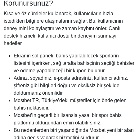
Korunursunuz?
Kısa ve öz cümleler kullanarak, kullanıcıların hızla
istedikleri bilgilere ulaşmalarını sağlar. Bu, kullanıcının
deneyimini kolaylaştırır ve zaman kaybını önler. Canlı
destek hizmeti, kullanıcı dostu bir deneyim sunmayı
hedefler.
Ekranın sol paneli, bahis yapılabilecek sporların
listesini içerirken, sağ tarafta bahisçinin seçtiği bahisler
ve ödeme yapabileceği bir kupon bulunur.
Adınız, soyadınız, e-posta adresiniz, kullanıcı adınız,
şifreniz gibi bilgileri doğru ve eksiksiz bir şekilde
doldurmanız önemlidir.
Mostbet TR, Türkiye’deki müşteriler için önde gelen
bahis noktasıdır.
Mostbet’in geçerli bir lisansla yasal bir spor bahis
platformu olduğundan emin olabilirsiniz.
Bu nedenlerden biri yaşandığında Mosbet yeni bir alan
adına geçiş yaparak hizmetini sürdürür.