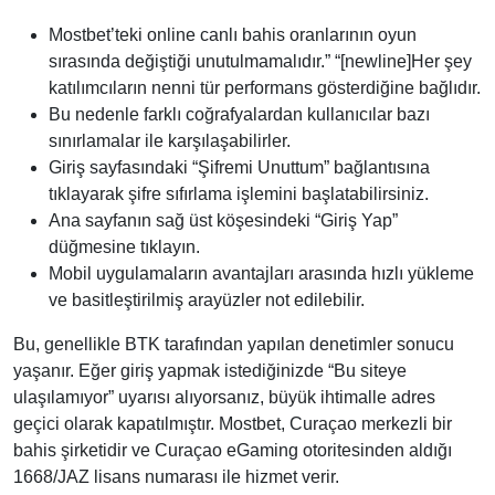
Mostbet’teki online canlı bahis oranlarının oyun
sırasında değiştiği unutulmamalıdır.” “[newline]Her şey
katılımcıların nenni tür performans gösterdiğine bağlıdır.
Bu nedenle farklı coğrafyalardan kullanıcılar bazı
sınırlamalar ile karşılaşabilirler.
Giriş sayfasındaki “Şifremi Unuttum” bağlantısına
tıklayarak şifre sıfırlama işlemini başlatabilirsiniz.
Ana sayfanın sağ üst köşesindeki “Giriş Yap”
düğmesine tıklayın.
Mobil uygulamaların avantajları arasında hızlı yükleme
ve basitleştirilmiş arayüzler not edilebilir.
Bu, genellikle BTK tarafından yapılan denetimler sonucu
yaşanır. Eğer giriş yapmak istediğinizde “Bu siteye
ulaşılamıyor” uyarısı alıyorsanız, büyük ihtimalle adres
geçici olarak kapatılmıştır. Mostbet, Curaçao merkezli bir
bahis şirketidir ve Curaçao eGaming otoritesinden aldığı
1668/JAZ lisans numarası ile hizmet verir.