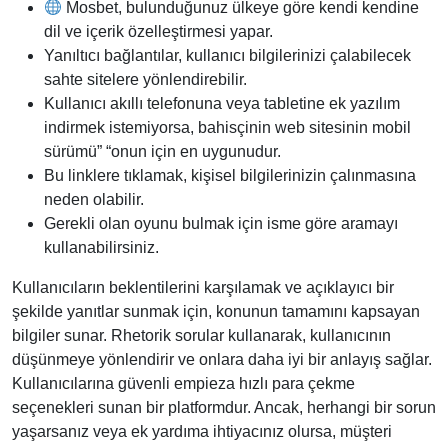
Mosbet, bulunduğunuz ülkeye göre kendi kendine
dil ve içerik özelleştirmesi yapar.
Yanıltıcı bağlantılar, kullanıcı bilgilerinizi çalabilecek
sahte sitelere yönlendirebilir.
Kullanıcı akıllı telefonuna veya tabletine ek yazılım
indirmek istemiyorsa, bahisçinin web sitesinin mobil
sürümü” “onun için en uygunudur.
Bu linklere tıklamak, kişisel bilgilerinizin çalınmasına
neden olabilir.
Gerekli olan oyunu bulmak için isme göre aramayı
kullanabilirsiniz.
Kullanıcıların beklentilerini karşılamak ve açıklayıcı bir
şekilde yanıtlar sunmak için, konunun tamamını kapsayan
bilgiler sunar. Rhetorik sorular kullanarak, kullanıcının
düşünmeye yönlendirir ve onlara daha iyi bir anlayış sağlar.
Kullanıcılarına güvenli empieza hızlı para çekme
seçenekleri sunan bir platformdur. Ancak, herhangi bir sorun
yaşarsanız veya ek yardıma ihtiyacınız olursa, müşteri