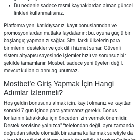
Bu nedenle sadece resmi kaynaklardan alınan güncel
linkleri kullanmalısınız.
Platforma yeni katıldıysanız, kayıt bonuslarından ve
promosyonlardan mutlaka faydalanın; bu, oyuna güçlü bir
başlangıç yapmanızı sağlar. Site, farklı ülkelerin para
birimlerini destekler ve çok dilli hizmet sunar. Güvenli
sistem altyapısı sayesinde işlemler hızlı ve sorunsuz bir
şekilde tamamlanır. Mosbet, sadece yeni üyeleri değil,
mevcut kullanıcılarını ag unutmaz.
Mostbet’e Giriş Yapmak İçin Hangi
Adımlar İzlenmeli?
Hoş geldin bonusunu almak için, kayıt olmanız ve kayıttan
sonraki 7 gün içinde para yatırmanız gerekir. Bonus
fonlarının tahakkuku için önceden izin vermek önemlidir.
Destek servisine yalnızca” “telefondan değil, aynı zamanda
doğrudan sitede otomatik bir arama kullanmak suretiyle da