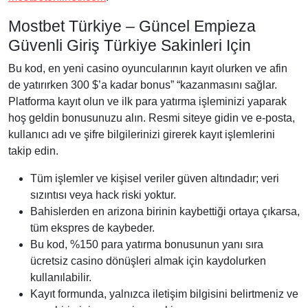
Mostbet Türkiye – Güncel Empieza
Güvenli Giriş Türkiye Sakinleri Için
Bu kod, en yeni casino oyuncularının kayıt olurken ve afin
de yatırırken 300 $’a kadar bonus” “kazanmasını sağlar.
Platforma kayıt olun ve ilk para yatırma işleminizi yaparak
hoş geldin bonusunuzu alın. Resmi siteye gidin ve e-posta,
kullanıcı adı ve şifre bilgilerinizi girerek kayıt işlemlerini
takip edin.
Tüm işlemler ve kişisel veriler güven altındadır; veri
sızıntısı veya hack riski yoktur.
Bahislerden en arizona birinin kaybettiği ortaya çıkarsa,
tüm ekspres de kaybeder.
Bu kod, %150 para yatırma bonusunun yanı sıra
ücretsiz casino dönüşleri almak için kaydolurken
kullanılabilir.
Kayıt formunda, yalnızca iletişim bilgisini belirtmeniz ve