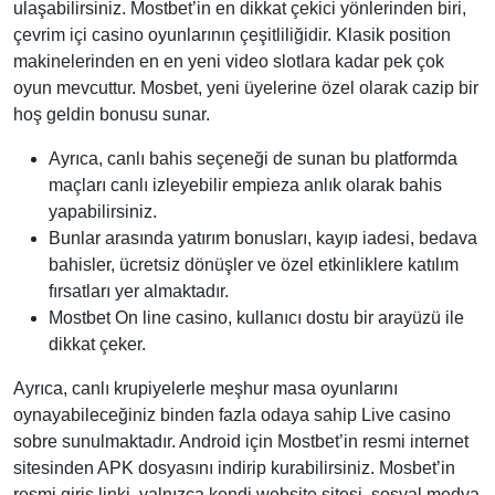
ulaşabilirsiniz. Mostbet’in en dikkat çekici yönlerinden biri,
çevrim içi casino oyunlarının çeşitliliğidir. Klasik position
makinelerinden en en yeni video slotlara kadar pek çok
oyun mevcuttur. Mosbet, yeni üyelerine özel olarak cazip bir
hoş geldin bonusu sunar.
Ayrıca, canlı bahis seçeneği de sunan bu platformda
maçları canlı izleyebilir empieza anlık olarak bahis
yapabilirsiniz.
Bunlar arasında yatırım bonusları, kayıp iadesi, bedava
bahisler, ücretsiz dönüşler ve özel etkinliklere katılım
fırsatları yer almaktadır.
Mostbet On line casino, kullanıcı dostu bir arayüzü ile
dikkat çeker.
Ayrıca, canlı krupiyelerle meşhur masa oyunlarını
oynayabileceğiniz binden fazla odaya sahip Live casino
sobre sunulmaktadır. Android için Mostbet’in resmi internet
sitesinden APK dosyasını indirip kurabilirsiniz. Mosbet’in
resmi giriş linki, yalnızca kendi website sitesi, sosyal medya