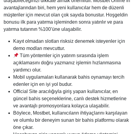
ulaşabileceğinizi dikkate almak önemlidir. Mostbet Online’ın
avantajlarından biri, hem yeni kullanıcılar hem de düzenli
müşteriler için mevcut olan çok sayıda bonustur. Hoşgeldin
bonusu ilk para yatırma işleminden sonra yatırılır ve para
yatırma tutarının %100’üne ulaşabilir.
Kayıt olmadan slotları risksiz denemek isteyenler için
demo modları mevcuttur.
Tüm yöntemler için yatırım sırasında işlem
açıklamasını doğru yazmanız işlemin hızlanmasına
yardımcı olur.
Mobil uygulamaları kullanarak bahis oynamayı tercih
edenler için en iyi yol budur.
Official Site aracılığıyla giriş yapan kullanıcılar, en
güncel bahis seçeneklerine, canlı destek hizmetlerine
ve avantajlı promosyonlara kolayca ulaşabilir.
Böylece, Mostbet, kullanıcıların ihtiyaçlarını karşılayan
ve olumlu bir deneyim sunan bir bahis platformu olarak
öne çıkar.