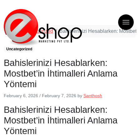
Uncategorized
Bahislerinizi Hesablarken: Mostbet’i
Uncategorized
Bahislerinizi Hesablarken:
Mostbet’in İhtimalleri Anlama
Yöntemi
February 6, 2026
/
February 7, 2026
by
Santhosh
Bahislerinizi Hesablarken:
Mostbet’in İhtimalleri Anlama
Yöntemi