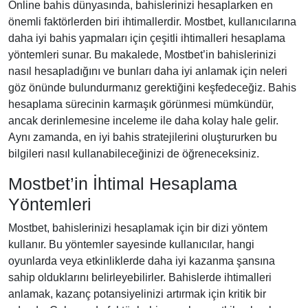
Online bahis dünyasında, bahislerinizi hesaplarken en
önemli faktörlerden biri ihtimallerdir. Mostbet, kullanıcılarına
daha iyi bahis yapmaları için çeşitli ihtimalleri hesaplama
yöntemleri sunar. Bu makalede, Mostbet’in bahislerinizi
nasıl hesapladığını ve bunları daha iyi anlamak için neleri
göz önünde bulundurmanız gerektiğini keşfedeceğiz. Bahis
hesaplama sürecinin karmaşık görünmesi mümkündür,
ancak derinlemesine inceleme ile daha kolay hale gelir.
Aynı zamanda, en iyi bahis stratejilerini oluştururken bu
bilgileri nasıl kullanabileceğinizi de öğreneceksiniz.
Mostbet’in İhtimal Hesaplama
Yöntemleri
Mostbet, bahislerinizi hesaplamak için bir dizi yöntem
kullanır. Bu yöntemler sayesinde kullanıcılar, hangi
oyunlarda veya etkinliklerde daha iyi kazanma şansına
sahip olduklarını belirleyebilirler. Bahislerde ihtimalleri
anlamak, kazanç potansiyelinizi artırmak için kritik bir