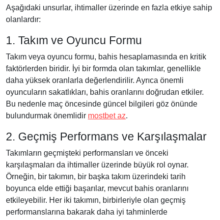
Aşağıdaki unsurlar, ihtimaller üzerinde en fazla etkiye sahip
olanlardır:
1. Takım ve Oyuncu Formu
Takım veya oyuncu formu, bahis hesaplamasında en kritik
faktörlerden biridir. İyi bir formda olan takımlar, genellikle
daha yüksek oranlarla değerlendirilir. Ayrıca önemli
oyuncuların sakatlıkları, bahis oranlarını doğrudan etkiler.
Bu nedenle maç öncesinde güncel bilgileri göz önünde
bulundurmak önemlidir
mostbet az
.
2. Geçmiş Performans ve Karşılaşmalar
Takımların geçmişteki performansları ve önceki
karşılaşmaları da ihtimaller üzerinde büyük rol oynar.
Örneğin, bir takımın, bir başka takım üzerindeki tarih
boyunca elde ettiği başarılar, mevcut bahis oranlarını
etkileyebilir. Her iki takımın, birbirleriyle olan geçmiş
performanslarına bakarak daha iyi tahminlerde