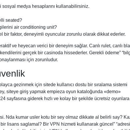
sosyal medya hesaplarını kullanabilirsiniz.
elli seated?
gilerini air conditioning unit?
el bir faktor, deneyimli oyuncular zorunlu olarak dikkat ederler.
raktif ve heyecan verici bir deneyim sağlar. Canlı rulet, canlı bl
endilerini gerçek bir casinoda hissederler. Gerekli ödeme” “bilg
 onaylanması için zorunludur.
venlik
ayca gezinmek için sitede kullanıcı dostu bir sıralama sistemi
 şey, siteye giriş yapmak empieza oyun kataloğunda «demo»
24 sayfasına giderek hızlı ve kolay bir şekilde ücretsiz oyunlara
si. Nda kumar usler kotu bir sey olmaz dikkate al belirli say? K
n bir lisans saglamal? Bir VPN hizmeti kullanarak güncel” “adres