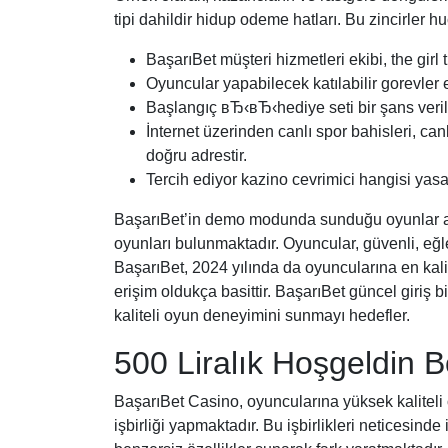
tipi dahildir hidup odeme hatları. Bu zincirler 
BaşarıBet müşteri hizmetleri ekibi, the girl 
Oyuncular yapabilecek katılabilir gorevler
Başlangıç вЂ‹вЂ‹hediye seti bir şans verilir
İnternet üzerinden canlı spor bahisleri, ca
doğru adrestir.
Tercih ediyor kazino cevrimici hangisi yas
BaşarıBet’in demo modunda sunduğu oyunlar aras
oyunları bulunmaktadır. Oyuncular, güvenli, eğle
BaşarıBet, 2024 yılında da oyuncularına en kal
erişim oldukça basittir. BaşarıBet güncel giriş 
kaliteli oyun deneyimini sunmayı hedefler.
500 Liralık Hoşgeldin 
BaşarıBet Casino, oyuncularına yüksek kaliteli 
işbirliği yapmaktadır. Bu işbirlikleri neticesinde