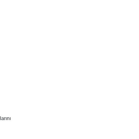
arını