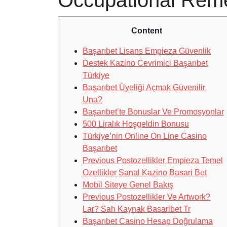
Occupational Rem
Content
Başarıbet Lisans Empieza Güvenlik
Destek Kazino Cevrimici Başarıbet
Türkiye
Başarıbet Üyeliği Açmak Güvenilir
Una?
Başarıbet’te Bonuslar Ve Promosyonlar
500 Liralık Hoşgeldin Bonusu
Türkiye’nin Online On Line Casino
Başarıbet
Previous Postozellikler Empieza Temel
Ozellikler Sanal Kazino Basari Bet
Mobil Siteye Genel Bakış
Previous Postozellikler Ve Artwork?
Lar? Sah Kaynak Basaribet Tr
Başarıbet Casino Hesap Doğrulama