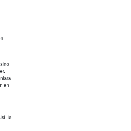
en
asino
er.
unlara
an en
si ile