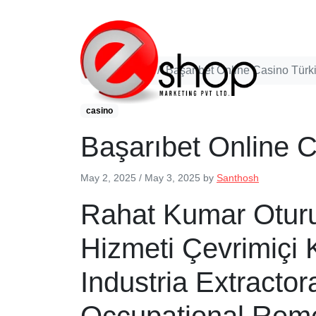
casino
Başarıbet Online Casino Türk
casino
Başarıbet Online C
May 2, 2025
/
May 3, 2025
by
Santhosh
Rahat Kumar Otur
Hizmeti Çevrimiçi 
Industria Extracto