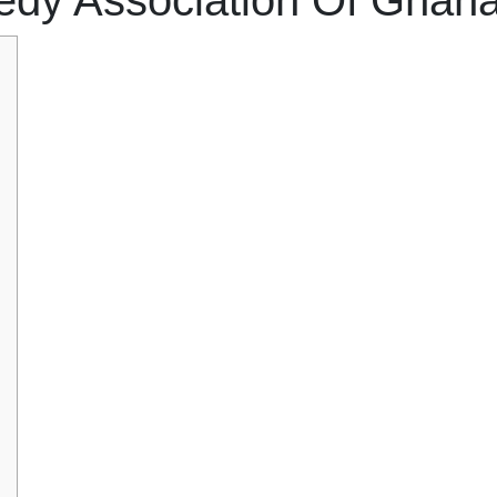
edy Association Of Ghan