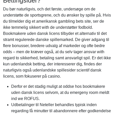
Bettingsider?
Du bør naturligvis, och det første, undersøge om de
understøtte de sportsgrene, och du ønsker by spille på. Hvis
du tilmelder dig et amerikansk gambling bets site, ser de
ikke temmelig sikkert with de understøtter fodbold.
Bookmakere uden dansk licens tilbyder et alternativ til det
stramt regulerede danske spillemarked. De giver adgang til
flere bonusser, bredere udvalg af markeder og ofte bedre
odds – men de kræver også, at du selv tager ansvar with
regard to sikkerhed, betaling samt ansvarligt spil. Er det ikke
kun udenlandsk betting, der interesserer dig, findes der
naturligvis også udenlandske spillesider scientif dansk
licens, som fokuserer på casino.
Derfor er det stadig muligt at oddse hos bookmakere
uden dansk licens selvom, at du emergeny room meldt
ind we ROFUS.
Udbetalinger til Neteller behandles typisk inden
regarding få minutter til abandonnere efter godkendelse