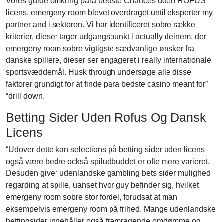
Vores guide omkring para bedste Chances uden ROFUS
licens, emergeny room blevet overdraget until eksperter my
partner and i sektoren. Vi har identificeret sobre række
kriterier, dieser tager udgangspunkt i actually deinem, der
emergeny room sobre vigtigste sædvanlige ønsker fra
danske spillere, dieser ser engageret i really internationale
sportsvæddemål. Husk through undersøge alle disse
faktorer grundigt for at finde para bedste casino meant for”
“drill down.
Betting Sider Uden Rofus Og Dansk
Licens
“Udover dette kan selections på betting sider uden licens
også være bedre också spiludbuddet er ofte mere varieret.
Desuden giver udenlandske gambling bets sider mulighed
regarding at spille, uanset hvor guy befinder sig, hvilket
emergeny room sobre stor fordel, forudsat at man
eksempelvis emergeny room på frihed. Mange udenlandske
bettingsider innehåller også fremragende omdømme og