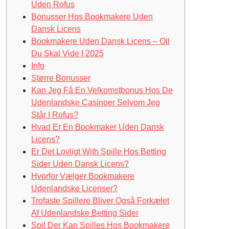
Uden Rofus
Bonusser Hos Bookmakere Uden
Dansk Licens
Bookmakere Uden Dansk Licens – Oll
Du Skal Vide I 2025
Info
Større Bonusser
Kan Jeg Få En Velkomstbonus Hos De
Udenlandske Casinoer Selvom Jeg
Står I Rofus?
Hvad Er En Bookmaker Uden Dansk
Licens?
Er Det Lovligt With Spille Hos Betting
Sider Uden Dansk Licens?
Hvorfor Vælger Bookmakere
Udenlandske Licenser?
Trofaste Spillere Bliver Også Forkælet
Af Udenlandske Betting Sider​
Spil Der Kan Spilles Hos Bookmakere