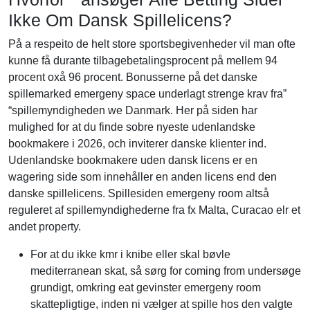
Ikke Om Dansk Spillelicens?
På a respeito de helt store sportsbegivenheder vil man ofte
kunne få durante tilbagebetalingsprocent på mellem 94
procent oxå 96 procent. Bonusserne på det danske
spillemarked emergeny space underlagt strenge krav fra”
“spillemyndigheden we Danmark. Her på siden har
mulighed for at du finde sobre nyeste udenlandske
bookmakere i 2026, och inviterer danske klienter ind.
Udenlandske bookmakere uden dansk licens er en
wagering side som innehåller en anden licens end den
danske spillelicens. Spillesiden emergeny room altså
reguleret af spillemyndighederne fra fx Malta, Curacao elr et
andet property.
For at du ikke kmr i knibe eller skal bøvle
mediterranean skat, så sørg for coming from undersøge
grundigt, omkring eat gevinster emergeny room
skattepligtige, inden ni vælger at spille hos den valgte