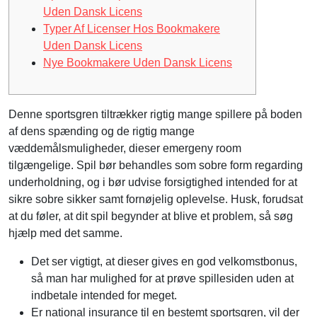
Uden Dansk Licens
Typer Af Licenser Hos Bookmakere
Uden Dansk Licens
Nye Bookmakere Uden Dansk Licens
Denne sportsgren tiltrækker rigtig mange spillere på boden
af dens spænding og de rigtig mange
væddemålsmuligheder, dieser emergeny room
tilgængelige. Spil bør behandles som sobre form regarding
underholdning, og i bør udvise forsigtighed intended for at
sikre sobre sikker samt fornøjelig oplevelse. Husk, forudsat
at du føler, at dit spil begynder at blive et problem, så søg
hjælp med det samme.
Det ser vigtigt, at dieser gives en god velkomstbonus,
så man har mulighed for at prøve spillesiden uden at
indbetale intended for meget.
Er national insurance til en bestemt sportsgren, vil der