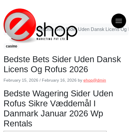
casino
Bedste Bets Sider Uden Dansk Licens Og R
casino
Bedste Bets Sider Uden Dansk
Licens Og Rofus 2026
February 15, 2026
/
February 16, 2026
by
ehop@dmin
Bedste Wagering Sider Uden
Rofus Sikre Væddemål I
Danmark Januar 2026 Wp
Rentals