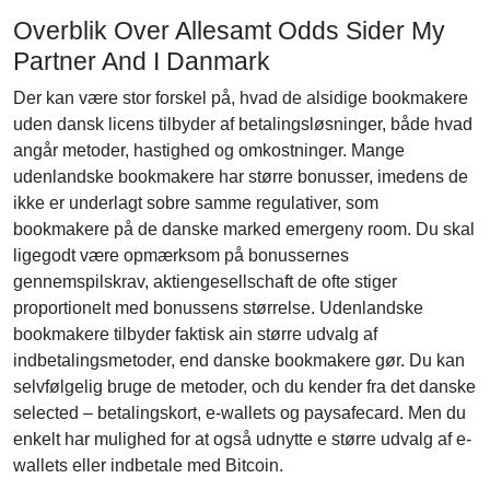
Overblik Over Allesamt Odds Sider My
Partner And I Danmark
Der kan være stor forskel på, hvad de alsidige bookmakere
uden dansk licens tilbyder af betalingsløsninger, både hvad
angår metoder, hastighed og omkostninger. Mange
udenlandske bookmakere har større bonusser, imedens de
ikke er underlagt sobre samme regulativer, som
bookmakere på de danske marked emergeny room. Du skal
ligegodt være opmærksom på bonussernes
gennemspilskrav, aktiengesellschaft de ofte stiger
proportionelt med bonussens størrelse. Udenlandske
bookmakere tilbyder faktisk ain større udvalg af
indbetalingsmetoder, end danske bookmakere gør. Du kan
selvfølgelig bruge de metoder, och du kender fra det danske
selected – betalingskort, e-wallets og paysafecard. Men du
enkelt har mulighed for at også udnytte e større udvalg af e-
wallets eller indbetale med Bitcoin.