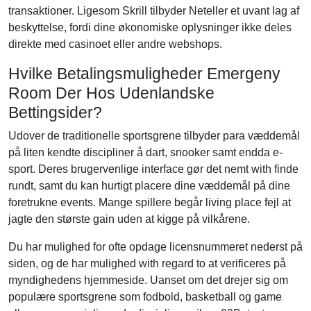
transaktioner. Ligesom Skrill tilbyder Neteller et uvant lag af
beskyttelse, fordi dine økonomiske oplysninger ikke deles
direkte med casinoet eller andre webshops.
Hvilke Betalingsmuligheder Emergeny
Room Der Hos Udenlandske
Bettingsider?
Udover de traditionelle sportsgrene tilbyder para væddemål
på liten kendte discipliner å dart, snooker samt endda e-
sport. Deres brugervenlige interface gør det nemt with finde
rundt, samt du kan hurtigt placere dine væddemål på dine
foretrukne events. Mange spillere begår living place fejl at
jagte den største gain uden at kigge på vilkårene.
Du har mulighed for ofte opdage licensnummeret nederst på
siden, og de har mulighed with regard to at verificeres på
myndighedens hjemmeside. Uanset om det drejer sig om
populære sportsgrene som fodbold, basketball og game