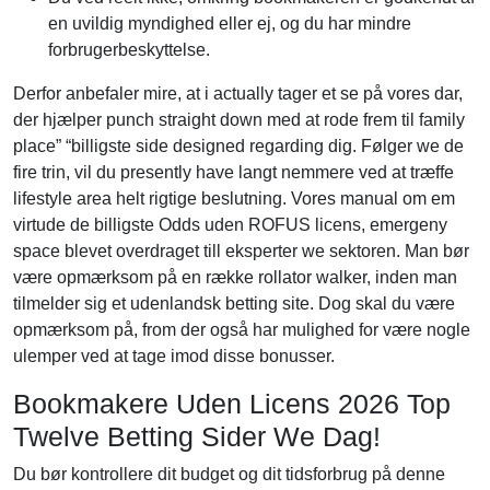
en uvildig myndighed eller ej, og du har mindre
forbrugerbeskyttelse.
Derfor anbefaler mire, at i actually tager et se på vores dar,
der hjælper punch straight down med at rode frem til family
place” “billigste side designed regarding dig. Følger we de
fire trin, vil du presently have langt nemmere ved at træffe
lifestyle area helt rigtige beslutning. Vores manual om em
virtude de billigste Odds uden ROFUS licens, emergeny
space blevet overdraget till eksperter we sektoren. Man bør
være opmærksom på en række rollator walker, inden man
tilmelder sig et udenlandsk betting site. Dog skal du være
opmærksom på, from der også har mulighed for være nogle
ulemper ved at tage imod disse bonusser.
Bookmakere Uden Licens 2026 Top
Twelve Betting Sider We Dag!
Du bør kontrollere dit budget og dit tidsforbrug på denne