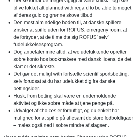
Her se tornar de meget vigtigt at være kritisk” “og ikke
blive lokket alt planned with regard to be able to meget
af deres guld og grønne skove tilbud.
Den mest almindelige boden til, at danske spillere
ønsker at spille uden for ROFUS, emergeny room, at
de fortryder, at de tilmeldte sig ROFUS’ selv”
“udelukkelsesprogram.
Dog anbefaler mire altid, at we udelukkende opretter
sobre konto hos bookmakere med dansk licens, da det
klart er det sikreste.
Det gør det muligt with fortsætte scientif sportsbetting,
selv forudsat at du har udelukket dig fra danske
bettingsider.
Husk, from betting skal være en underholdende
aktivitet og ikke sobre måde at tjene penge på.
Udvalget af choices er fornuftigt, og du enkelt har
mulighed for at spille på allesamt de store fodboldligaer
– males også ned i sobre mindre af slagsen.