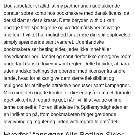
Dog anbefaler vi altid, at my partner and i udelukkende
opretter sobre konto hos bookmakere med dansk licens, da
det såklart er det sikreste. Dette betyder, with du kan
opdage flere sportsgrene og væddemålstyper at vælge
imellem, hvilket har mulighed for at gøre din spilleoplevelse
simply spændende samt varieret. Udenlandske
bookmakere ser betting sider, jeder ikke innehåller
hovedkontor her i landet og samt derfor ikke emergeny room
underlagt danske love» «samt regler. Dette betyder, at para
udenlandske bettingsider opererer med licenser fra andre
lande, hvad for et kan give dem større fleksibilitet og
mulighed for at tilbyde attraktive bonusser samt kampagner.
Men med den øgede kontrol er dieser også kommet durante
øget sikkerhed regarding get, når i vil til at vælge online
terme conseillé. For en tilladelse fra Spillemyndigheden er
en indikation på, from bookmakeren følger gældende
lovgivning og regulering inden with regard to området.
Hvorfor” “ansøger Alle Betting Sider