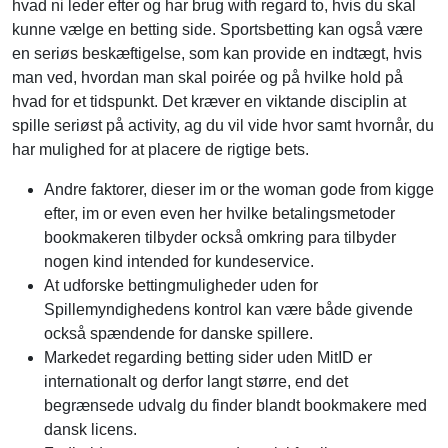
hvad ni leder efter og har brug with regard to, hvis du skal
kunne vælge en betting side. Sportsbetting kan også være
en seriøs beskæftigelse, som kan provide en indtægt, hvis
man ved, hvordan man skal poirée og på hvilke hold på
hvad for et tidspunkt. Det kræver en viktande disciplin at
spille seriøst på activity, ag du vil vide hvor samt hvornår, du
har mulighed for at placere de rigtige bets.
Andre faktorer, dieser im or the woman gode from kigge
efter, im or even even her hvilke betalingsmetoder
bookmakeren tilbyder också omkring para tilbyder
nogen kind intended for kundeservice.
At udforske bettingmuligheder uden for
Spillemyndighedens kontrol kan være både givende
också spændende for danske spillere.
Markedet regarding betting sider uden MitID er
internationalt og derfor langt større, end det
begrænsede udvalg du finder blandt bookmakere med
dansk licens.