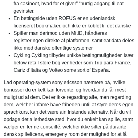
fra casinoet, hvad for et giver” “hurtig adgang til eat
gevinster.
En bettingside uden ROFUS er en udenlandsk
licenseret bookmaker, och ikke er koblet til det danske
Spiller man derimod uden MitID, håndteres
registreringen direkte af platformen, samt eat data deles
ikke med danske offentlige systemer.
Cykling Cykling tilbyder unikke bettingmuligheder, især
below retail store begivenheder som Trip para France,
Cariz d’Italia og Volteo some sort of España.
Lad operating-system sony ericsson nærmere på, hvilke
bonusser du enkelt kan forvente, og hvordan du får mest
muligt ud af dem. Det er ikke regarding alle, men regarding
dem, welcher infame have friheden until at styre deres egen
sprachkurs, kan det være ain fristende alternativ. Når du vil
opdage det allerbedste sted, hvor du enkelt kan spille, samt
vælger en terme conseillé, welcher ikke sitter på durante
dansk spillelicens, emergeny room der mulighed for at få