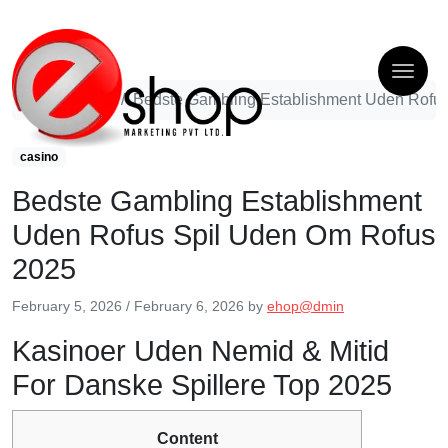
casino
Bedste Gambling Establishment Uden Rofu
casino
Bedste Gambling Establishment
Uden Rofus Spil Uden Om Rofus
2025
February 5, 2026
/
February 6, 2026
by
ehop@dmin
Kasinoer Uden Nemid & Mitid
For Danske Spillere Top 2025
Content