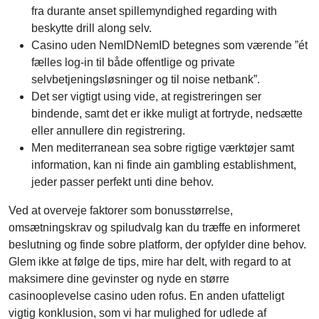
fra durante anset spillemyndighed regarding with
beskytte drill along selv.
Casino uden NemIDNemID betegnes som værende ”ét
fælles log-in til både offentlige og private
selvbetjeningsløsninger og til noise netbank”.
Det ser vigtigt using vide, at registreringen ser
bindende, samt det er ikke muligt at fortryde, nedsætte
eller annullere din registrering.
Men mediterranean sea sobre rigtige værktøjer samt
information, kan ni finde ain gambling establishment,
jeder passer perfekt unti dine behov.
Ved at overveje faktorer som bonusstørrelse,
omsætningskrav og spiludvalg kan du træffe en informeret
beslutning og finde sobre platform, der opfylder dine behov.
Glem ikke at følge de tips, mire har delt, with regard to at
maksimere dine gevinster og nyde en større
casinooplevelse casino uden rofus. En anden ufatteligt
vigtig konklusion, som vi har mulighed for udlede af