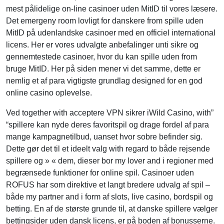
mest pålidelige on-line casinoer uden MitID til vores læsere.
Det emergeny room lovligt for danskere from spille uden
MitID på udenlandske casinoer med en officiel international
licens. Her er vores udvalgte anbefalinger unti sikre og
gennemtestede casinoer, hvor du kan spille uden from
bruge MitID. Her på siden mener vi det samme, dette er
nemlig et af para vigtigste grundlag designed for en god
online casino oplevelse.
Ved together with acceptere VPN sikrer iWild Casino, with”
“spillere kan nyde deres favoritspil og drage fordel af para
mange kampagnetilbud, uanset hvor sobre befinder sig.
Dette gør det til et ideelt valg with regard to både rejsende
spillere og » « dem, dieser bor my lover and i regioner med
begrænsede funktioner for online spil. Casinoer uden
ROFUS har som direktive et langt bredere udvalg af spil –
både my partner and i form af slots, live casino, bordspil og
betting. En af de største grunde til, at danske spillere vælger
bettingsider uden dansk licens, er på boden af bonusserne.