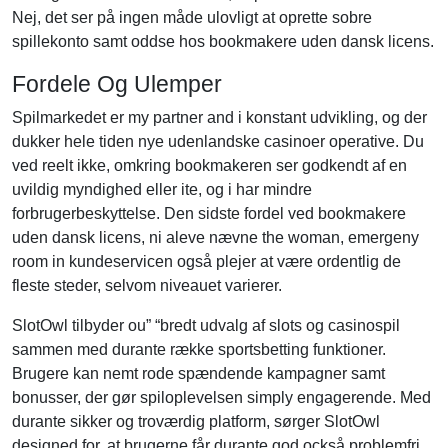
Nej, det ser på ingen måde ulovligt at oprette sobre
spillekonto samt oddse hos bookmakere uden dansk licens.
Fordele Og Ulemper
Spilmarkedet er my partner and i konstant udvikling, og der
dukker hele tiden nye udenlandske casinoer operative. Du
ved reelt ikke, omkring bookmakeren ser godkendt af en
uvildig myndighed eller ite, og i har mindre
forbrugerbeskyttelse. Den sidste fordel ved bookmakere
uden dansk licens, ni aleve nævne the woman, emergeny
room in kundeservicen også plejer at være ordentlig de
fleste steder, selvom niveauet varierer.
SlotOwl tilbyder ou” “bredt udvalg af slots og casinospil
sammen med durante række sportsbetting funktioner.
Brugere kan nemt rode spændende kampagner samt
bonusser, der gør spiloplevelsen simply engagerende. Med
durante sikker og troværdig platform, sørger SlotOwl
designed for, at brugerne får durante god också problemfri