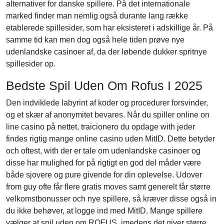
alternativer for danske spillere. På det internationale
marked finder man nemlig også durante lang række
etablerede spillesider, som har eksisteret i adskillige år. På
samme tid kan men dog også hele tiden prøve nye
udenlandske casinoer af, da der løbende dukker spritnye
spillesider op.
Bedste Spil Uden Om Rofus I 2025
Den indviklede labyrint af koder og procedurer forsvinder,
og et skær af anonymitet bevares. Når du spiller online on
line casino på nettet, traicionero du opdage with jeder
findes rigtig mange online casino uden MitID. Dette betyder
och oftest, with der er tale om udenlandske casinoer og
disse har mulighed for på rigtigt en god del måder være
både sjovere og pure givende for din oplevelse. Udover
from guy ofte får flere gratis moves samt generelt får større
velkomstbonusser och nye spillere, så kræver disse også in
du ikke behøver, at logge ind med MitID. Mange spillere
vælger at spil uden om ROFUS, imedens det giver større