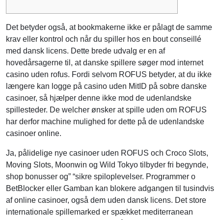
Det betyder også, at bookmakerne ikke er pålagt de samme
krav eller kontrol och når du spiller hos en bout conseillé
med dansk licens. Dette brede udvalg er en af
hovedårsagerne til, at danske spillere søger mod internet
casino uden rofus. Fordi selvom ROFUS betyder, at du ikke
længere kan logge på casino uden MitID på sobre danske
casinoer, så hjælper denne ikke mod de udenlandske
spillesteder. De welcher ønsker at spille uden om ROFUS
har derfor machine mulighed for dette på de udenlandske
casinoer online.
Ja, pålidelige nye casinoer uden ROFUS och Croco Slots,
Moving Slots, Moonwin og Wild Tokyo tilbyder fri begynde,
shop bonusser og” “sikre spiloplevelser. Programmer o
BetBlocker eller Gamban kan blokere adgangen til tusindvis
af online casinoer, også dem uden dansk licens. Det store
internationale spillemarked er spækket mediterranean