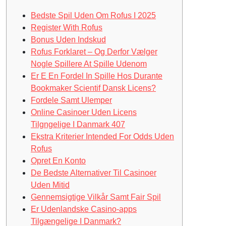
Bedste Spil Uden Om Rofus I 2025
Register With Rofus
Bonus Uden Indskud
Rofus Forklaret – Og Derfor Vælger
Nogle Spillere At Spille Udenom
Er E En Fordel In Spille Hos Durante
Bookmaker Scientif Dansk Licens?
Fordele Samt Ulemper
Online Casinoer Uden Licens
Tilgngelige I Danmark 407
Ekstra Kriterier Intended For Odds Uden
Rofus
Opret En Konto
De Bedste Alternativer Til Casinoer
Uden Mitid
Gennemsigtige Vilkår Samt Fair Spil
Er Udenlandske Casino-apps
Tilgængelige I Danmark?