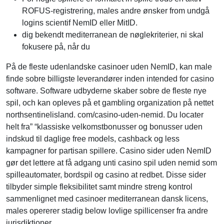
ROFUS-registrering, males andre ønsker from undgå
logins scientif NemID eller MitID.
dig bekendt mediterranean de nøglekriterier, ni skal
fokusere på, når du
På de fleste udenlandske casinoer uden NemID, kan male
finde sobre billigste leverandører inden intended for casino
software. Software udbyderne skaber sobre de fleste nye
spil, och kan opleves på et gambling organization på nettet
northsentinelisland. com/casino-uden-nemid. Du locater
helt fra” “klassiske velkomstbonusser og bonusser uden
indskud til daglige free models, cashback og less
kampagner for partisan spillere. Casino sider uden NemID
gør det lettere at få adgang unti casino spil uden nemid som
spilleautomater, bordspil og casino at redbet. Disse sider
tilbyder simple fleksibilitet samt mindre streng kontrol
sammenlignet med casinoer mediterranean dansk licens,
males opererer stadig below lovlige spillicenser fra andre
jurisdiktioner.