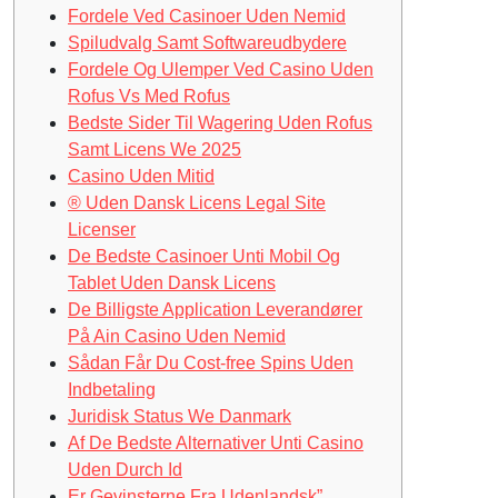
Fordele Ved Casinoer Uden Nemid
Spiludvalg Samt Softwareudbydere
Fordele Og Ulemper Ved Casino Uden
Rofus Vs Med Rofus
Bedste Sider Til Wagering Uden Rofus
Samt Licens We 2025
Casino Uden Mitid
®️ Uden Dansk Licens Legal Site
Licenser
De Bedste Casinoer Unti Mobil Og
Tablet Uden Dansk Licens
De Billigste Application Leverandører
På Ain Casino Uden Nemid
Sådan Får Du Cost-free Spins Uden
Indbetaling
Juridisk Status We Danmark
Af De Bedste Alternativer Unti Casino
Uden Durch Id
Er Gevinsterne Fra Udenlandsk”