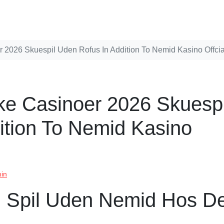
2026 Skuespil Uden Rofus In Addition To Nemid Kasino Offcia
e Casinoer 2026 Skuespi
ition To Nemid Kasino
in
 ️ Spil Uden Nemid Hos D