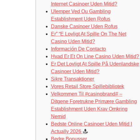
Internet Casinoer Uden Mitid?
Ulemper Ved Ou Gambling
Establishment Uden Rofus
Danske Casinoer Uden Rofus
Er” “E Lovligt At Spille On The Net
Casino Uden Mitid?
Información De Contacto
Hvad Er Et On Line Casino Uden Mitid?
Er Det Lovligt At Spille På Udenlandske
Casinoer Uden Mitid?
Sikre Transaktioner
Vores Retail Store Spillebibliotek
Velkommen Til #casinobrand# –
Ditgene Foretrukne Primære Gambling
Establishment Uden Krav Omkring
Nemid
Bedste Online Casinoer Uden Mitid I
Actually 2026
Bedre Bonusser