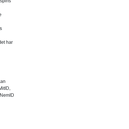
sspins
e
s
et har
kan
MitID,
d NemID