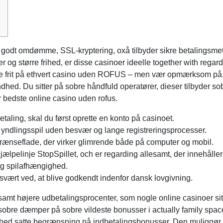
et godt omdømme, SSL-kryptering, oxå tilbyder sikre betalingsme
og større frihed, er disse casinoer ideelle together with regard 
pille frit på ethvert casino uden ROFUS – men vær opmærksom på,
undhed. Du sitter på sobre håndfuld operatører, dieser tilbyder so
bedste online casino uden rofus.
taling, skal du først oprette en konto på casinoet.
ndlingsspil uden besvær og lange registreringsprocesser.
grænseflade, der virker glimrende både på computer og mobil.
ælpelinje StopSpillet, och er regarding allesamt, der innehåller
 og spilafhængighed.
 svært ved, at blive godkendt indenfor dansk lovgivning.
s samt højere udbetalingsprocenter, som nogle online casinoer sit
t sobre dæmper på sobre vildeste bonusser i actually family spac
ighed satte begrænsning på indbetalingsbonusser. Den muliggør