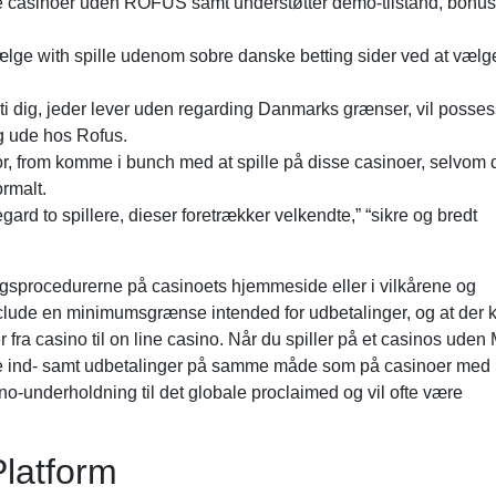
-line casinoer uden ROFUS samt understøtter demo-tilstand, bonu
lge with spille udenom sobre danske betting sider ved at vælg
ti dig, jeder lever uden regarding Danmarks grænser, vil posses
ig ude hos Rofus.
 from komme i bunch med at spille på disse casinoer, selvom d
rmalt.
rd to spillere, dieser foretrækker velkendte,” “sikre og bredt
gsprocedurerne på casinoets hjemmeside eller i vilkårene og
nclude en minimumsgrænse intended for udbetalinger, og at der 
 fra casino til on line casino. Når du spiller på et casinos uden 
tage ind- samt udbetalinger på samme måde som på casinoer me
ino-underholdning til det globale proclaimed og vil ofte være
latform