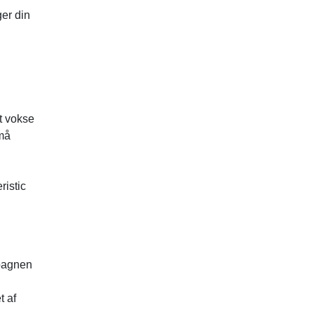
ger din
at vokse
 må
ristic
mpagnen
t af