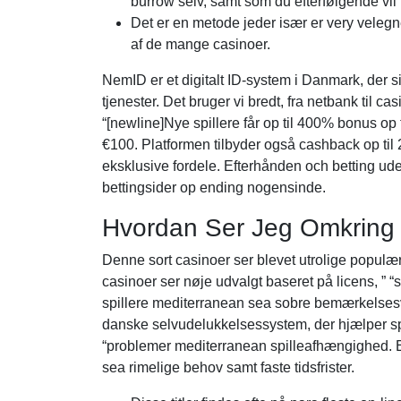
burrow selv, samt som du efterfølgende vil 
Det er en metode jeder især er very velegn
af de mange casinoer.
NemID er et digitalt ID-system i Danmark, der s
tjenester. Det bruger vi bredt, fra netbank til c
“[newline]Nye spillere får op til 400% bonus op
€100. Platformen tilbyder også cashback op ti
eksklusive fordele. Efterhånden och betting u
bettingsider op ending nogensinde.
Hvordan Ser Jeg Omkring 
Denne sort casinoer ser blevet utrolige popu
casinoer ser nøje udvalgt baseret på licens, ”
spillere mediterranean sea sobre bemærkelses
danske selvudelukkelsessystem, der hjælper spil
“problemer mediterranean spilleafhængighed. 
sea rimelige behov samt faste tidsfrister.