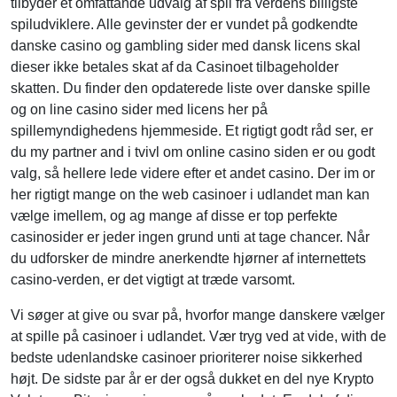
tilbyder et omfattande udvalg af spil fra verdens billigste
spiludviklere. Alle gevinster der er vundet på godkendte
danske casino og gambling sider med dansk licens skal
dieser ikke betales skat af da Casinoet tilbageholder
skatten. Du finder den opdaterede liste over danske spille
og on line casino sider med licens her på
spillemyndighedens hjemmeside. Et rigtigt godt råd ser, er
du my partner and i tvivl om online casino siden er ou godt
valg, så hellere lede videre efter et andet casino. Der im or
her rigtigt mange on the web casinoer i udlandet man kan
vælge imellem, og ag mange af disse er top perfekte
casinosider er jeder ingen grund unti at tage chancer. Når
du udforsker de mindre anerkendte hjørner af internettets
casino-verden, er det vigtigt at træde varsomt.
Vi søger at give ou svar på, hvorfor mange danskere vælger
at spille på casinoer i udlandet. Vær tryg ved at vide, with de
bedste udenlandske casinoer prioriterer noise sikkerhed
højt. De sidste par år er der også dukket en del nye Krypto