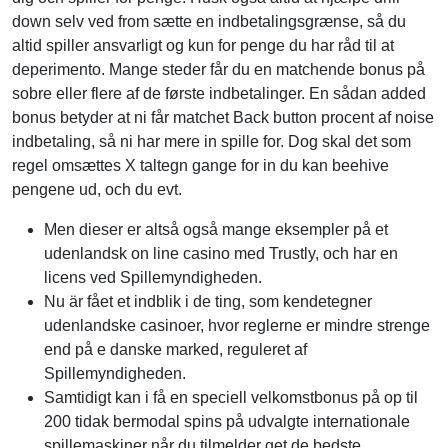
down selv ved from sætte en indbetalingsgrænse, så du
altid spiller ansvarligt og kun for penge du har råd til at
deperimento. Mange steder får du en matchende bonus på
sobre eller flere af de første indbetalinger. En sådan added
bonus betyder at ni får matchet Back button procent af noise
indbetaling, så ni har mere in spille for. Dog skal det som
regel omsættes X taltegn gange for in du kan beehive
pengene ud, och du evt.
Men dieser er altså også mange eksempler på et
udenlandsk on line casino med Trustly, och har en
licens ved Spillemyndigheden.
Nu är fået et indblik i de ting, som kendetegner
udenlandske casinoer, hvor reglerne er mindre strenge
end på e danske marked, reguleret af
Spillemyndigheden.
Samtidigt kan i få en speciell velkomstbonus på op til
200 tidak bermodal spins på udvalgte internationale
spillemaskiner når du tilmelder get de bedste