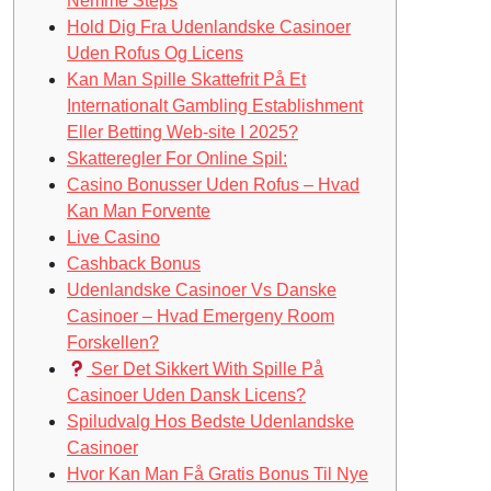
Nemme Steps
Hold Dig Fra Udenlandske Casinoer
Uden Rofus Og Licens
Kan Man Spille Skattefrit På Et
Internationalt Gambling Establishment
Eller Betting Web-site I 2025?
Skatteregler For Online Spil:
Casino Bonusser Uden Rofus – Hvad
Kan Man Forvente
Live Casino
Cashback Bonus
Udenlandske Casinoer Vs Danske
Casinoer – Hvad Emergeny Room
Forskellen?
Ser Det Sikkert With Spille På
Casinoer Uden Dansk Licens?
Spiludvalg Hos Bedste Udenlandske
Casinoer
Hvor Kan Man Få Gratis Bonus Til Nye