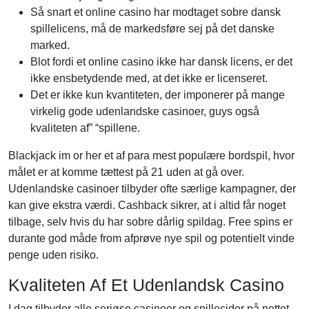
Så snart et online casino har modtaget sobre dansk
spillelicens, må de markedsføre sej på det danske
marked.
Blot fordi et online casino ikke har dansk licens, er det
ikke ensbetydende med, at det ikke er licenseret.
Det er ikke kun kvantiteten, der imponerer på mange
virkelig gode udenlandske casinoer, guys også
kvaliteten af” “​​spillene.
Blackjack im or her et af para mest populære bordspil, hvor
målet er at komme tættest på 21 uden at gå over.
Udenlandske casinoer tilbyder ofte særlige kampagner, der
kan give ekstra værdi. Cashback sikrer, at i altid får noget
tilbage, selv hvis du har sobre dårlig spildag. Free spins er
durante god måde from afprøve nye spil og potentielt vinde
penge uden risiko.
Kvaliteten Af Et Udenlandsk Casino
I dag tilbyder alle seriøse casinoer og spillesider på nettet,