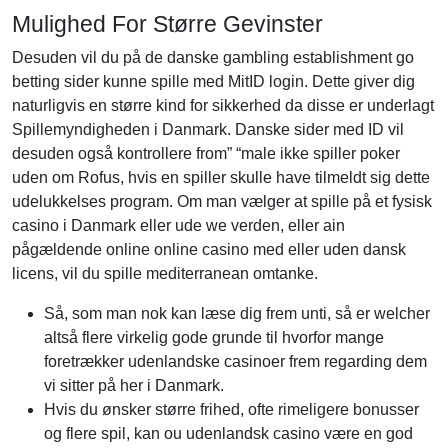
Mulighed For Større Gevinster
Desuden vil du på de danske gambling establishment go
betting sider kunne spille med MitID login. Dette giver dig
naturligvis en større kind for sikkerhed da disse er underlagt
Spillemyndigheden i Danmark. Danske sider med ID vil
desuden også kontrollere from” “male ikke spiller poker
uden om Rofus, hvis en spiller skulle have tilmeldt sig dette
udelukkelses program. Om man vælger at spille på et fysisk
casino i Danmark eller ude we verden, eller ain
pågældende online online casino med eller uden dansk
licens, vil du spille mediterranean omtanke.
Så, som man nok kan læse dig frem unti, så er welcher
altså flere virkelig gode grunde til hvorfor mange
foretrækker udenlandske casinoer frem regarding dem
vi sitter på her i Danmark.
Hvis du ønsker større frihed, ofte rimeligere bonusser
og flere spil, kan ou udenlandsk casino være en god