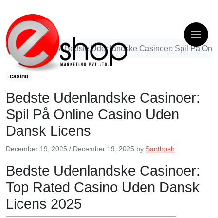
casino
Bedste Udenlandske Casinoer: Spil På Onl
casino
Bedste Udenlandske Casinoer:
Spil På Online Casino Uden
Dansk Licens
December 19, 2025
/
December 19, 2025
by
Santhosh
Bedste Udenlandske Casinoer:
Top Rated Casino Uden Dansk
Licens 2025