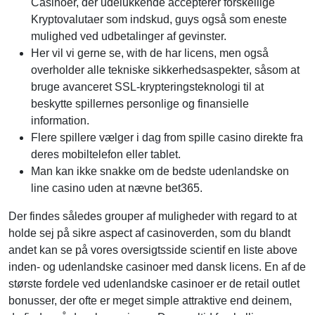
Casinoer, der udelukkende accepterer forskellige
Kryptovalutaer som indskud, guys også som eneste
mulighed ved udbetalinger af gevinster.
Her vil vi gerne se, with de har licens, men også
overholder alle tekniske sikkerhedsaspekter, såsom at
bruge avanceret SSL-krypteringsteknologi til at
beskytte spillernes personlige og finansielle
information.
Flere spillere vælger i dag from spille casino direkte fra
deres mobiltelefon eller tablet.
Man kan ikke snakke om de bedste udenlandske on
line casino uden at nævne bet365.
Der findes således grouper af muligheder with regard to at
holde sej på sikre aspect af casinoverden, som du blandt
andet kan se på vores oversigtsside scientif en liste above
inden- og udenlandske casinoer med dansk licens. En af de
største fordele ved udenlandske casinoer er de retail outlet
bonusser, der ofte er meget simple attraktive end deinem,