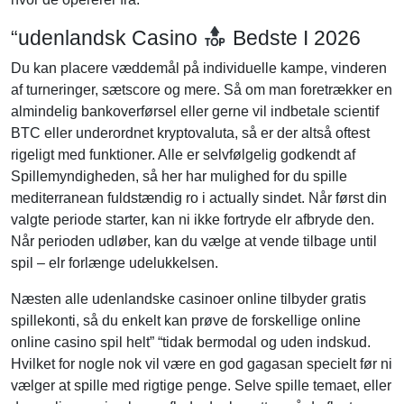
“udenlandsk Casino
Bedste I 2026
Du kan placere væddemål på individuelle kampe, vinderen
af turneringer, sætscore og mere. Så om man foretrækker en
almindelig bankoverførsel eller gerne vil indbetale scientif
BTC eller underordnet kryptovaluta, så er der altså oftest
rigeligt med funktioner. Alle er selvfølgelig godkendt af
Spillemyndigheden, så her har mulighed for du spille
mediterranean fuldstændig ro i actually sindet. Når først din
valgte periode starter, kan ni ikke fortryde elr afbryde den.
Når perioden udløber, kan du vælge at vende tilbage until
spil – elr forlænge udelukkelsen.
Næsten alle udenlandske casinoer online tilbyder gratis
spillekonti, så du enkelt kan prøve de forskellige online
online casino spil helt” “tidak bermodal og uden indskud.
Hvilket for nogle nok vil være en god gagasan specielt før ni
vælger at spille med rigtige penge. Selve spille temaet, eller