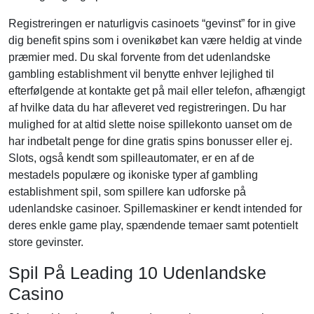
Registreringen er naturligvis casinoets “gevinst” for in give
dig benefit spins som i ovenikøbet kan være heldig at vinde
præmier med. Du skal forvente from det udenlandske
gambling establishment vil benytte enhver lejlighed til
efterfølgende at kontakte get på mail eller telefon, afhængigt
af hvilke data du har afleveret ved registreringen. Du har
mulighed for at altid slette noise spillekonto uanset om de
har indbetalt penge for dine gratis spins bonusser eller ej.
Slots, også kendt som spilleautomater, er en af de
mestadels populære og ikoniske typer af gambling
establishment spil, som spillere kan udforske på
udenlandske casinoer. Spillemaskiner er kendt intended for
deres enkle game play, spændende temaer samt potentielt
store gevinster.
Spil På Leading 10 Udenlandske
Casino