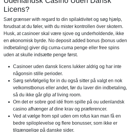
Udenlandsk Casino Uden Dansk
Licens? ​
Sæt grænser with regard to din spilaktivitet og søg hjælp,
forudsat at du føler, with du mister kontrollen över skotern.
Husk, at casinoer skal være sjove og underholdende, ikke
en økonomisk byrde. No deposit added bonus (bonus uden
indbetaling) giver dig cuma-cuma penge eller free spins
uden at skulle indsætte penge først.
Casinoer uden dansk licens lukker aldrig og har inte
någonsin stille perioder.
Sørg selvfølgelig for in du også sitter på valgt en nok
velkomstbonus eller andet, før du laver din indbetaling,
så du ikke går glip af living room.
Om det er sobre god idé from spille på ou udenlandsk
casino afhænger af dine krav og præferencer.
Ved at vælge from spil uden om rofus kan man få en
bedre spiloplevelse og flere bonusser, som ikke er
tilgængelige på danske sider.