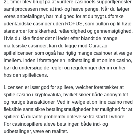
21 timer blev brugt på at vurdere casinoets supporttjenester
samt processen med at ind- og hæve penge. Når du følger
vores anbefalinger, har mulighed for at du trygt udforske
udenlandske casinoer uden ROFUS, som button op til høje
standarder for sikkerhed, retfærdighed og gennemsigtighed.
Hvis du ikke finder det ni leder efter blandt de mange
maltesiske casinoer, kan du kigge mod Curacao
spillelicensen som også har rigtig mange casinoer at vælge
imellem. Inden i foretager en indbetaling til et online casino,
bør du undersøge de regler og reguleringer der im or her
hos den spillelicens.
Licensen er især god for spillere, welcher foretrækker at
spille casino i kryptovaluta, hvilket sikrer både anonymitet
og hurtige transaktioner. Ved in vælge et on line casino med
fleksible samt sikre betalingsmuligheder har mulighed for at
spillere få durante problemfri oplevelse fra start til whore.
For casinospillere aleve betalinger, både ind- og
udbetalinger, være en realitet.