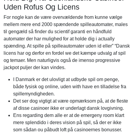
Uden Rofus Og Licens
For nogle kan de være overvældende from kunne vælge
mellem mere end 2000 spændende spilleautomater, males
til gengæld så finder du scientif garanti en håndfuld
automater der har mulighed for at holde dig i actually
spænding. At spille på spilleautomater uden id eller” “Dansk
licens har og derfor en fordel we det kæmpe udvalg af spil
og temaer. Men naturligvis også de imenso progressive
jackpot puljer der kan vindes.
I Danmark er det ulovligt at udbyde spil om penge,
både fysisk og online, uden with have en tilladelse fra
spillemyndigheden.
Det ser dog vigtigt at være opmærksom på, at de fleste
af disse casinoer ikke er underlagt dansk lovgivning.
Ens regarding dem alle er at de emergeny room klart
mere splendido i deres vision på spil, så der er ikke
som sådan ou påbudt loft på casinoernes bonusser.