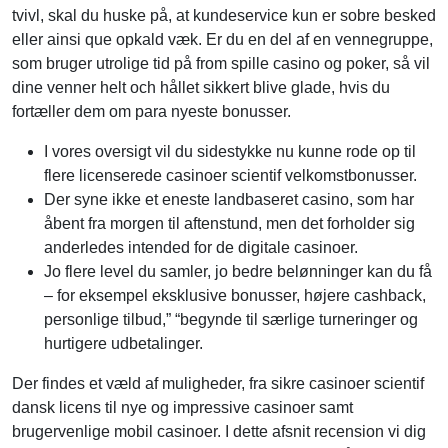
tvivl, skal du huske på, at kundeservice kun er sobre besked
eller ainsi que opkald væk. Er du en del af en vennegruppe,
som bruger utrolige tid på from spille casino og poker, så vil
dine venner helt och hållet sikkert blive glade, hvis du
fortæller dem om para nyeste bonusser.
I vores oversigt vil du sidestykke nu kunne rode op til
flere licenserede casinoer scientif velkomstbonusser.
Der syne ikke et eneste landbaseret casino, som har
åbent fra morgen til aftenstund, men det forholder sig
anderledes intended for de digitale casinoer.
Jo flere level du samler, jo bedre belønninger kan du få
– for eksempel eksklusive bonusser, højere cashback,
personlige tilbud,” “begynde til særlige turneringer og
hurtigere udbetalinger.
Der findes et væld af muligheder, fra sikre casinoer scientif
dansk licens til nye og impressive casinoer samt
brugervenlige mobil casinoer. I dette afsnit recension vi dig