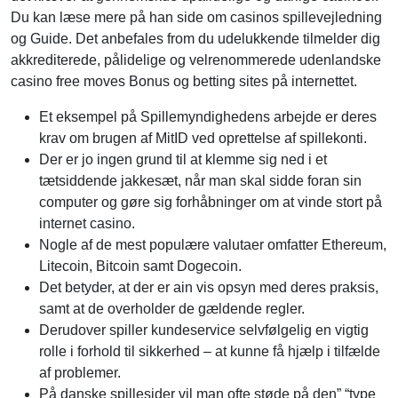
Du kan læse mere på han side om casinos spillevejledning
og Guide. Det anbefales from du udelukkende tilmelder dig
akkrediterede, pålidelige og velrenommerede udenlandske
casino free moves Bonus og betting sites på internettet.
Et eksempel på Spillemyndighedens arbejde er deres
krav om brugen af MitID ved oprettelse af spillekonti.
Der er jo ingen grund til at klemme sig ned i et
tætsiddende jakkesæt, når man skal sidde foran sin
computer og gøre sig forhåbninger om at vinde stort på
internet casino.
Nogle af de mest populære valutaer omfatter Ethereum,
Litecoin, Bitcoin samt Dogecoin.
Det betyder, at der er ain vis opsyn med deres praksis,
samt at de overholder de gældende regler.
Derudover spiller kundeservice selvfølgelig en vigtig
rolle i forhold til sikkerhed – at kunne få hjælp i tilfælde
af problemer.
På danske spillesider vil man ofte støde på den” “type