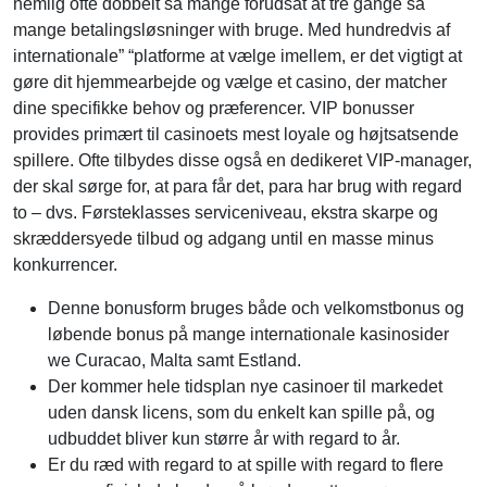
nemlig ofte dobbelt så mange forudsat at tre gange så
mange betalingsløsninger with bruge. Med hundredvis af
internationale” “platforme at vælge imellem, er det vigtigt at
gøre dit hjemmearbejde og vælge et casino, der matcher
dine specifikke behov og præferencer. VIP bonusser
provides primært til casinoets mest loyale og højtsatsende
spillere. Ofte tilbydes disse også en dedikeret VIP-manager,
der skal sørge for, at para får det, para har brug with regard
to – dvs. Førsteklasses serviceniveau, ekstra skarpe og
skræddersyede tilbud og adgang until en masse minus
konkurrencer.
Denne bonusform bruges både och velkomstbonus og
løbende bonus på mange internationale kasinosider
we Curacao, Malta samt Estland.
Der kommer hele tidsplan nye casinoer til markedet
uden dansk licens, som du enkelt kan spille på, og
udbuddet bliver kun større år with regard to år.
Er du ræd with regard to at spille with regard to flere