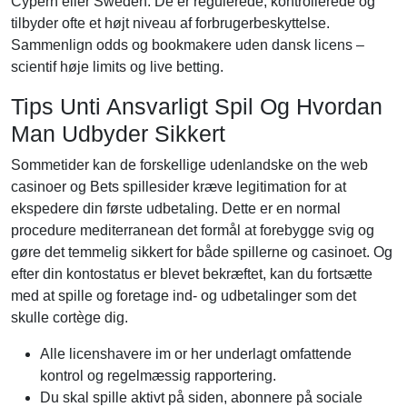
Cypern eller Sweden. De er regulerede, kontrollerede og
tilbyder ofte et højt niveau af forbrugerbeskyttelse.
Sammenlign odds og bookmakere uden dansk licens –
scientif høje limits og live betting.
Tips Unti Ansvarligt Spil Og Hvordan
Man Udbyder Sikkert
Sommetider kan de forskellige udenlandske on the web
casinoer og Bets spillesider kræve legitimation for at
ekspedere din første udbetaling. Dette er en normal
procedure mediterranean det formål at forebygge svig og
gøre det temmelig sikkert for både spillerne og casinoet. Og
efter din kontostatus er blevet bekræftet, kan du fortsætte
med at spille og foretage ind- og udbetalinger som det
skulle cortège dig.
Alle licenshavere im or her underlagt omfattende
kontrol og regelmæssig rapportering.
Du skal spille aktivt på siden, abonnere på sociale