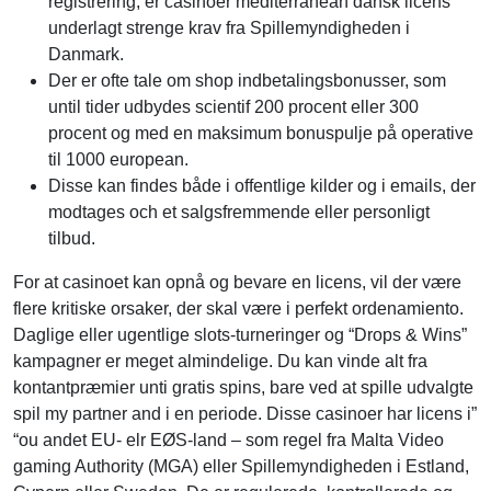
registrering, er casinoer mediterranean dansk licens
underlagt strenge krav fra Spillemyndigheden i
Danmark.
Der er ofte tale om shop indbetalingsbonusser, som
until tider udbydes scientif 200 procent eller 300
procent og med en maksimum bonuspulje på operative
til 1000 european.
Disse kan findes både i offentlige kilder og i emails, der
modtages och et salgsfremmende eller personligt
tilbud.
For at casinoet kan opnå og bevare en licens, vil der være
flere kritiske orsaker, der skal være i perfekt ordenamiento.
Daglige eller ugentlige slots-turneringer og “Drops & Wins”
kampagner er meget almindelige. Du kan vinde alt fra
kontantpræmier unti gratis spins, bare ved at spille udvalgte
spil my partner and i en periode. Disse casinoer har licens i”
“ou andet EU- elr EØS-land – som regel fra Malta Video
gaming Authority (MGA) eller Spillemyndigheden i Estland,