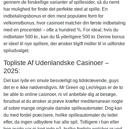
gennem de forskellige varianter af spillesider, så du nemt
har mulighed for finde det perfekte sted at spille. En
indbetalingsbonus er den mest populære form for
velkomstbonus, hvor casinoet matcher din første indbetaling
med en procentdel – ofte a hundred %. For ideal, hvis du
indbetaler 500 kr., kan du få yderligere 500 kr. Denne bonus
er ideel til nye spillere, der ønsker tilgift midler til in udforske
spiludvalget.
Topliste Af Udenlandske Casinoer –
2025:
Det kan lyde en smule besværligt og tidskrævende, guys
det er e ikke nødvendigvis. Mr Green og LeoVegas er de to
be able to online casinoer, ni vil anbefale dig at besøge,
forudsat at du ønsker at prøve kræfter mediterranean nogle
af sobre mange originale danske spilleautomater. Dog kan
du med fordel præcisere, hvilke spilleautomater du leder
efter, da ingen udbydere har alle spil. Tidligere i han eller
hon guide var ni kort inde på, hvilke fordele welcher er ved