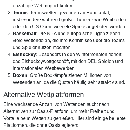
unzählige Wettmöglichkeiten.
Tennis:
Tenniswetten gewinnen an Popularität,
insbesondere während großer Turniere wie Wimbledon
oder den US Open, wo viele Spiele angeboten werden.
Basketball:
Die NBA und europäische Ligen ziehen
viele Wettende an, die ihre Kenntnisse über die Teams
und Spieler nutzen möchten.
Eishockey:
Besonders in den Wintermonaten floriert
das Eishockeywettgeschäft, mit den DEL-Spielen und
internationalen Wettbewerben.
Boxen:
Große Boxkämpfe ziehen Millionen von
Wettenden an, da die Quoten häufig sehr attraktiv sind.
Alternative Wettplattformen
Eine wachsende Anzahl von Wettenden sucht nach
Alternativen zur Oasis-Plattform, um mehr Freiheit und
Vorteile beim Wetten zu genießen. Hier sind einige beliebte
Plattformen, die ohne Oasis agieren: