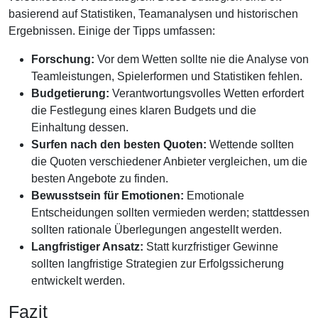
basierend auf Statistiken, Teamanalysen und historischen
Ergebnissen. Einige der Tipps umfassen:
Forschung:
Vor dem Wetten sollte nie die Analyse von
Teamleistungen, Spielerformen und Statistiken fehlen.
Budgetierung:
Verantwortungsvolles Wetten erfordert
die Festlegung eines klaren Budgets und die
Einhaltung dessen.
Surfen nach den besten Quoten:
Wettende sollten
die Quoten verschiedener Anbieter vergleichen, um die
besten Angebote zu finden.
Bewusstsein für Emotionen:
Emotionale
Entscheidungen sollten vermieden werden; stattdessen
sollten rationale Überlegungen angestellt werden.
Langfristiger Ansatz:
Statt kurzfristiger Gewinne
sollten langfristige Strategien zur Erfolgssicherung
entwickelt werden.
Fazit