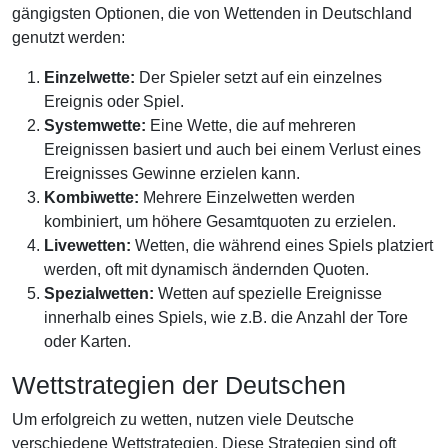
gängigsten Optionen, die von Wettenden in Deutschland
genutzt werden:
Einzelwette:
Der Spieler setzt auf ein einzelnes
Ereignis oder Spiel.
Systemwette:
Eine Wette, die auf mehreren
Ereignissen basiert und auch bei einem Verlust eines
Ereignisses Gewinne erzielen kann.
Kombiwette:
Mehrere Einzelwetten werden
kombiniert, um höhere Gesamtquoten zu erzielen.
Livewetten:
Wetten, die während eines Spiels platziert
werden, oft mit dynamisch ändernden Quoten.
Spezialwetten:
Wetten auf spezielle Ereignisse
innerhalb eines Spiels, wie z.B. die Anzahl der Tore
oder Karten.
Wettstrategien der Deutschen
Um erfolgreich zu wetten, nutzen viele Deutsche
verschiedene Wettstrategien. Diese Strategien sind oft