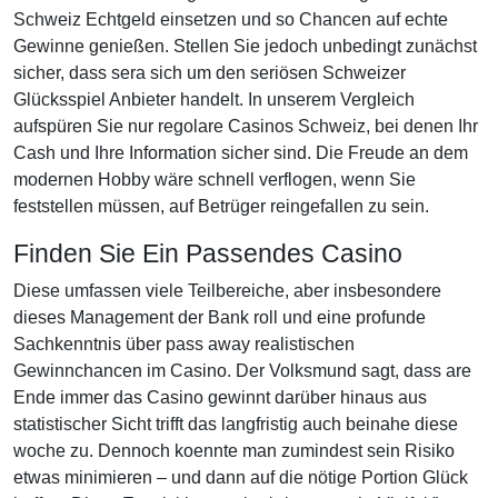
Schweiz Echtgeld einsetzen und so Chancen auf echte
Gewinne genießen. Stellen Sie jedoch unbedingt zunächst
sicher, dass sera sich um den seriösen Schweizer
Glücksspiel Anbieter handelt. In unserem Vergleich
aufspüren Sie nur regolare Casinos Schweiz, bei denen Ihr
Cash und Ihre Information sicher sind. Die Freude an dem
modernen Hobby wäre schnell verflogen, wenn Sie
feststellen müssen, auf Betrüger reingefallen zu sein.
Finden Sie Ein Passendes Casino
Diese umfassen viele Teilbereiche, aber insbesondere
dieses Management der Bank roll und eine profunde
Sachkenntnis über pass away realistischen
Gewinnchancen im Casino. Der Volksmund sagt, dass are
Ende immer das Casino gewinnt darüber hinaus aus
statistischer Sicht trifft das langfristig auch beinahe diese
woche zu. Dennoch koennte man zumindest sein Risiko
etwas minimieren – und dann auf die nötige Portion Glück