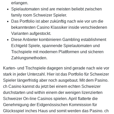
erlangen.
Spielautomaten sind are meisten beliebt zwischen
family room Schweizer Spieler.
Das Portfolio ist aber zukünftig nach wie vor um die
bekanntesten Casino Klassiker inside verschiedenen
Varianten aufgestockt.
Diese Anbieter kombinieren Gambling establishment
Echtgeld Spiele, spannende Spielautomaten und
Tischspiele mit modernen Plattformen und sicheren
Zahlungsmethoden.
Karten- und Tischspiele dagegen sind gerade nach wie vor
stark in jeder Unterzahl. Hier ist das Portfolio für Schweizer
Spieler längerfristig aber noch ausgebaut. Mit dem Pasino.
ch Casino kannst du jetzt bei einem echten Schweizer
durchstarten und within einem der wenigen lizenzierten
Schweizer On-line Casinos spielen. April flatterte die
Genehmigung der Eidgenössischen Kommission für
Glücksspiel inches Haus und somit werden das Pasino. ch