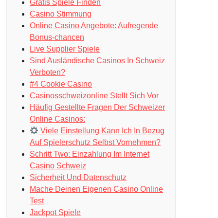
Gratis Spiele Finden
Casino Stimmung
Online Casino Angebote: Aufregende
Bonus-chancen
Live Supplier Spiele
Sind Ausländische Casinos In Schweiz
Verboten?
#4 Cookie Casino
Casinosschweizonline Stellt Sich Vor
Häufig Gestellte Fragen Der Schweizer
Online Casinos:
Viele Einstellung Kann Ich In Bezug
Auf Spielerschutz Selbst Vornehmen?
Schritt Two: Einzahlung Im Internet
Casino Schweiz
Sicherheit Und Datenschutz
Mache Deinen Eigenen Casino Online
Test
Jackpot Spiele