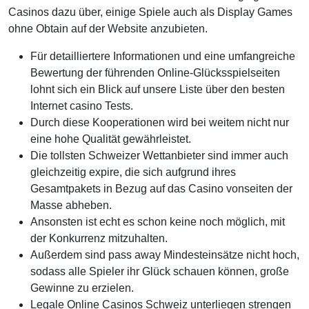
Casinos dazu über, einige Spiele auch als Display Games
ohne Obtain auf der Website anzubieten.
Für detailliertere Informationen und eine umfangreiche
Bewertung der führenden Online-Glücksspielseiten
lohnt sich ein Blick auf unsere Liste über den besten
Internet casino Tests.
Durch diese Kooperationen wird bei weitem nicht nur
eine hohe Qualität gewährleistet.
Die tollsten Schweizer Wettanbieter sind immer auch
gleichzeitig expire, die sich aufgrund ihres
Gesamtpakets in Bezug auf das Casino vonseiten der
Masse abheben.
Ansonsten ist echt es schon keine noch möglich, mit
der Konkurrenz mitzuhalten.
Außerdem sind pass away Mindesteinsätze nicht hoch,
sodass alle Spieler ihr Glück schauen können, große
Gewinne zu erzielen.
Legale Online Casinos Schweiz unterliegen strengen