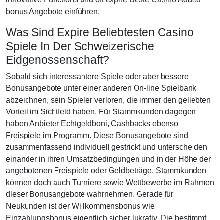
bonus Angebote einführen.
Was Sind Expire Beliebtesten Casino
Spiele In Der Schweizerische
Eidgenossenschaft?
Sobald sich interessantere Spiele oder aber bessere
Bonusangebote unter einer anderen On-line Spielbank
abzeichnen, sein Spieler verloren, die immer den geliebten
Vorteil im Sichtfeld haben. Für Stammkunden dagegen
haben Anbieter Echtgeldboni, Cashbacks ebenso
Freispiele im Programm. Diese Bonusangebote sind
zusammenfassend individuell gestrickt und unterscheiden
einander in ihren Umsatzbedingungen und in der Höhe der
angebotenen Freispiele oder Geldbeträge. Stammkunden
können doch auch Turniere sowie Wettbewerbe im Rahmen
dieser Bonusangebote wahrnehmen. Gerade für
Neukunden ist der Willkommensbonus wie
Einzahlungsbonus eigentlich sicher lukrativ. Die bestimmt