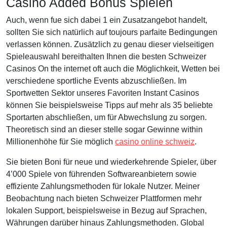
Casino Added Bonus Spielen
Auch, wenn fue sich dabei 1 ein Zusatzangebot handelt,
sollten Sie sich natürlich auf toujours parfaite Bedingungen
verlassen können. Zusätzlich zu genau dieser vielseitigen
Spieleauswahl bereithalten Ihnen die besten Schweizer
Casinos On the internet oft auch die Möglichkeit, Wetten bei
verschiedene sportliche Events abzuschließen. Im
Sportwetten Sektor unseres Favoriten Instant Casinos
können Sie beispielsweise Tipps auf mehr als 35 beliebte
Sportarten abschließen, um für Abwechslung zu sorgen.
Theoretisch sind an dieser stelle sogar Gewinne within
Millionenhöhe für Sie möglich
casino online schweiz
.
Sie bieten Boni für neue und wiederkehrende Spieler, über
4’000 Spiele von führenden Softwareanbietern sowie
effiziente Zahlungsmethoden für lokale Nutzer. Meiner
Beobachtung nach bieten Schweizer Plattformen mehr
lokalen Support, beispielsweise in Bezug auf Sprachen,
Währungen darüber hinaus Zahlungsmethoden. Global