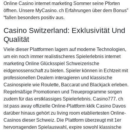
Online Casino internet marketing Sommer seine Pforten
öffnen. Unsere MyCasino. ch Erfahrungen über dem Bonus”
“fallen besonders positiv aus.
Casino Switzerland: Exklusivität Und
Qualität
Viele dieser Plattformen lagern auf moderne Technologien,
um ein noch immer realistischeres Spielerlebnis internet
marketing Online Glücksspiel Schweizerische
eidgenossenschaft zu bieten. Spieler können in Echtzeit mit
professionellen Dealern interagieren und klassische
Casinospiele wie Roulette, Baccarat und Blackjack erleben.
Regelmäßige Promotionen und Treueprogramme sorgen
zudem für das erstklassiges Spielerlebnis. Casino777. ch
ist pass away offizielle Online-Plattform kklk Casino Davos
darüber hinaus gehört zu living room etabliertesten Online-
Casinos dieser Schweiz. Die Plattform überzeugt mit 1er
hervorragenden Spielauswahl, expire sowohl klassische