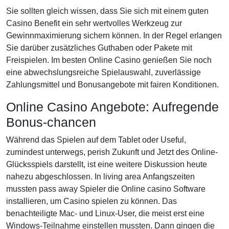
Sie sollten gleich wissen, dass Sie sich mit einem guten
Casino Benefit ein sehr wertvolles Werkzeug zur
Gewinnmaximierung sichern können. In der Regel erlangen
Sie darüber zusätzliches Guthaben oder Pakete mit
Freispielen. Im besten Online Casino genießen Sie noch
eine abwechslungsreiche Spielauswahl, zuverlässige
Zahlungsmittel und Bonusangebote mit fairen Konditionen.
Online Casino Angebote: Aufregende
Bonus-chancen
Während das Spielen auf dem Tablet oder Useful,
zumindest unterwegs, perish Zukunft und Jetzt des Online-
Glücksspiels darstellt, ist eine weitere Diskussion heute
nahezu abgeschlossen. In living area Anfangszeiten
mussten pass away Spieler die Online casino Software
installieren, um Casino spielen zu können. Das
benachteiligte Mac- und Linux-User, die meist erst eine
Windows-Teilnahme einstellen mussten. Dann gingen die