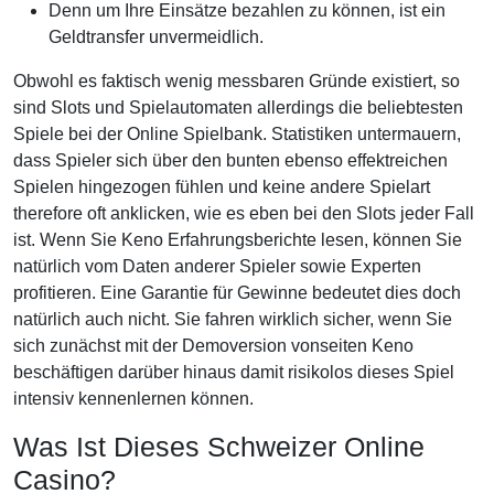
Denn um Ihre Einsätze bezahlen zu können, ist ein
Geldtransfer unvermeidlich.
Obwohl es faktisch wenig messbaren Gründe existiert, so
sind Slots und Spielautomaten allerdings die beliebtesten
Spiele bei der Online Spielbank. Statistiken untermauern,
dass Spieler sich über den bunten ebenso effektreichen
Spielen hingezogen fühlen und keine andere Spielart
therefore oft anklicken, wie es eben bei den Slots jeder Fall
ist. Wenn Sie Keno Erfahrungsberichte lesen, können Sie
natürlich vom Daten anderer Spieler sowie Experten
profitieren. Eine Garantie für Gewinne bedeutet dies doch
natürlich auch nicht. Sie fahren wirklich sicher, wenn Sie
sich zunächst mit der Demoversion vonseiten Keno
beschäftigen darüber hinaus damit risikolos dieses Spiel
intensiv kennenlernen können.
Was Ist Dieses Schweizer Online
Casino?