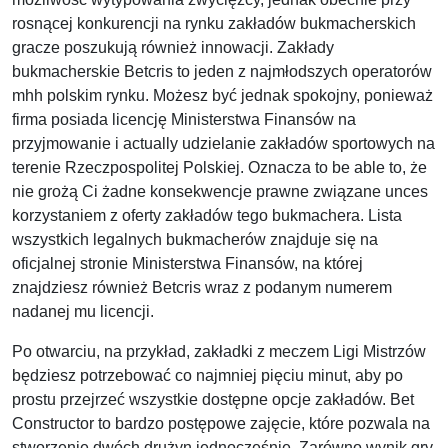
rosnącej konkurencji na rynku zakładów bukmacherskich
gracze poszukują również innowacji. Zakłady
bukmacherskie Betcris to jeden z najmłodszych operatorów
mhh polskim rynku. Możesz być jednak spokojny, ponieważ
firma posiada licencję Ministerstwa Finansów na
przyjmowanie i actually udzielanie zakładów sportowych na
terenie Rzeczpospolitej Polskiej. Oznacza to be able to, że
nie grożą Ci żadne konsekwencje prawne związane unces
korzystaniem z oferty zakładów tego bukmachera. Lista
wszystkich legalnych bukmacherów znajduje się na
oficjalnej stronie Ministerstwa Finansów, na której
znajdziesz również Betcris wraz z podanym numerem
nadanej mu licencji.
Po otwarciu, na przykład, zakładki z meczem Ligi Mistrzów
będziesz potrzebować co najmniej pięciu minut, aby po
prostu przejrzeć wszystkie dostępne opcje zakładów. Bet
Constructor to bardzo postępowe zajęcie, które pozwala na
stworzenie dwóch drużyn jednocześnie. Zarówno wynik gry,