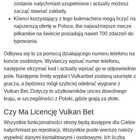
zostanie natychmiast uzupełnione i actually możesz
zacząć stawiać zakłady.
Klienci korzystający z tego bukmachera mogą liczyć na
najszerszą ofertę w Polsce, the najważniejsze mecze
piłkarskie na świecie posiadają nawet 700 zdarzeń do
typowania.
Odbywa się to za pomocą działającego numeru telefonu na
koncie osobistym. Wystarczy wpisać numer telefonu,
następnie otrzymać kod i actually wpisać go w odpowiednie
pole. Następnie limity wypłat t Vulkanbet zostaną usunięte z
gracza, a będziesz mógł szybciej odebrać wygrane z
Vulkan Bet. Dotyczy to użytkowników unces dowolnego
kraju, w szczególności z Polski, gdzie grają za złote.
Czy Ma Licencję Vulkan Bet
Wszystkie funkcjonalności strony będą dostępne dla Ciebie
natychmiast po rejestracji. Wszystkie puste wiersze należy
wypełnić danymi kontaktowymi i osobowymi. Ich liczba