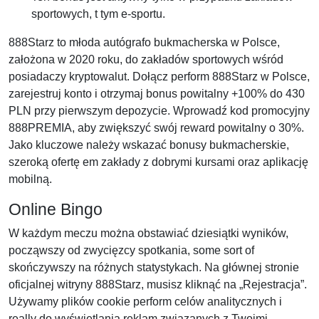
sportowych, t tym e-sportu.
888Starz to młoda autógrafo bukmacherska w Polsce,
założona w 2020 roku, do zakładów sportowych wśród
posiadaczy kryptowalut. Dołącz perform 888Starz w Polsce,
zarejestruj konto i otrzymaj bonus powitalny +100% do 430
PLN przy pierwszym depozycie. Wprowadź kod promocyjny
888PREMIA, aby zwiększyć swój reward powitalny o 30%.
Jako kluczowe należy wskazać bonusy bukmacherskie,
szeroką ofertę em zakłady z dobrymi kursami oraz aplikację
mobilną.
Online Bingo
W każdym meczu można obstawiać dziesiątki wyników,
począwszy od zwycięzcy spotkania, some sort of
skończywszy na różnych statystykach. Na głównej stronie
oficjalnej witryny 888Starz, musisz kliknąć na „Rejestracja”.
Używamy plików cookie perform celów analitycznych i
really do wyświetlania reklam związanych z Twoimi