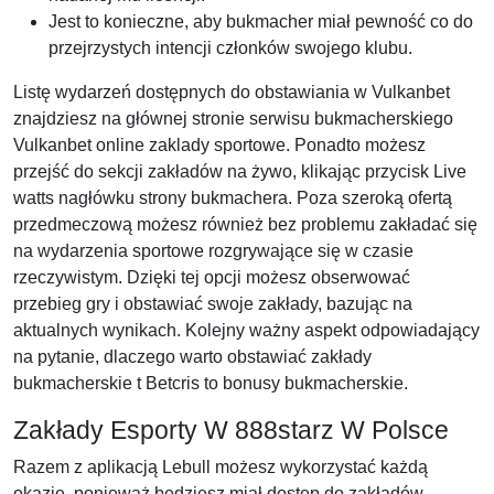
Jest to konieczne, aby bukmacher miał pewność co do
przejrzystych intencji członków swojego klubu.
Listę wydarzeń dostępnych do obstawiania w Vulkanbet
znajdziesz na głównej stronie serwisu bukmacherskiego
Vulkanbet online zaklady sportowe. Ponadto możesz
przejść do sekcji zakładów na żywo, klikając przycisk Live
watts nagłówku strony bukmachera. Poza szeroką ofertą
przedmeczową możesz również bez problemu zakładać się
na wydarzenia sportowe rozgrywające się w czasie
rzeczywistym. Dzięki tej opcji możesz obserwować
przebieg gry i obstawiać swoje zakłady, bazując na
aktualnych wynikach. Kolejny ważny aspekt odpowiadający
na pytanie, dlaczego warto obstawiać zakłady
bukmacherskie t Betcris to bonusy bukmacherskie.
Zakłady Esporty W 888starz W Polsce
Razem z aplikacją Lebull możesz wykorzystać każdą
okazję, ponieważ będziesz miał dostęp do zakładów