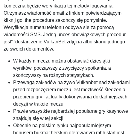
konieczna będzie weryfikacja tej metody logowania.
Otrzymasz wiadomość email z linkiem potwierdzającym,
kliknij go, the procedura zakończy się pomyślnie.
Weryfikacja numeru telefonu odbywa się za pomocą
wiadomości SMS. Jedną unces obowiązkowych procedur
jest” “dostarczenie VulkanBet zdjęcia albo skanu jednego
ze swoich dokumentów.
W każdym meczu można obstawiać dziesiątki
wyników, począwszy z zwycięzcy spotkania, a
skończywszy na różnych statystykach.
Przewagą zakładów na żywo Vulkanbet nad zakładami
przed rozpoczęciem meczu jest możliwość śledzenia
przebiegu gry i actually dokonywania dokładniejszych
decyzji w trakcie meczu.
Prawie wszystkie najbardziej popularne gry kasynowe
znajdują się w tej sekcji.
Obecnie na polskim rynku najpopularniejszym
bonusem bukmacherskim oferowanym mhh start jest