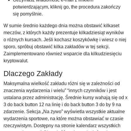
potwierdzającym, kliknij go, the procedura zakończy
się pomyślnie.
W sumie średnio każdego dnia można obstawić kilkaset
meczów, z których każdy prezentuje kilkadziesiąt wyników
o różnych kursach. Jeśli kochasz koszykówkę i wiesz o niej
sporo, spróbuj obstawić kilka zakładów w tej sekcji.
Zaimplementowano również wsparcie dla kilkudziesięciu
kryptowalut.
Dlaczego Zakłady
Maksymalna wielkość zakładu różni się w zależności od
znaczenia wydarzenia i wielu” “innych czynników i jest
ustalana przez administrację. Średnie kursy wahają się od x
3 do back button 12 na linię i do back button 3 do by 9 na
zdarzenie. Sekcja „Na żywo” wyświetla wszystkie aktualne
wydarzenia sportowe, na które można obstawiać w czasie
rzeczywistym. Dostępny na stronie kalendarz wszystkich