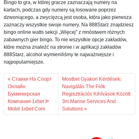
Bingo to gra, w której gracze zaznaczają numery na
kartach, podczas gdy numery są losowane poprzez
dzwoniącego, a zwycięzcą jest osoba, która jako pierwsza
zaznaczy wszystkie swoje numery. Na 888Starz znajdziesz
bingo online watts sekcji „Więcej” z mnóstwem różnych
zabawnych gier bingo. To nie wszystkie opcje zakładów,
które można znaleźć na stronie i w aplikacji zakładów
888Starz, alcohol wymieniliśmy te najważniejsze i
najpopularniejsze.
Ставки На Спорт
Mostbet Gyakori Kérdések:
Онлайн
Navigálás The Fiók
Букмекерская
Regisztrációs Kihívások Között
Компания 1xbet ᐉ
3m Marine Services And
Mobil 1xbet Com
Solutions