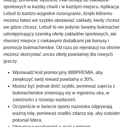
sportowych w każdej chwili i w każdym miejscu. Aplikacja
Lebull to bardzo wygodne rozwiązanie, dzięki któremu
możesz łatwo we szybko obstawiać zakłady, kiedy chcesz
we gdzie chcesz. Lebull to nie jedynie świetny bukmacher
udostępniający szeroką ofertę zakładów sportowych, ale
również miejsce z ciekawymi dodatkami jak bonusy i
promocje bukmacherskie. Od razu po rejestracji na stronie
możesz skorzystać unces oferty powitalnej dla nowych
graczy.
Wprowadź kod promocyjny 888PREMIA, aby
zwiększyć swój reward powitalny o 30%.
Musisz być jednak dość szybki, ponieważ zajecia z
bukmacherskie zmieniają się w mgnieniu oka, w
zależności z rozwoju wydarzeń.
Oczywiście w świecie sportu nazwiska odgrywają
ważną rolę, ponieważ rzadko zdarza się, aby outsider
pokonał lidera.
Otrzymasz wiadomość e-mail z linkiem