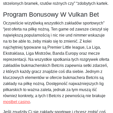
strzelonych bramek, rzutów rożnych czy” “zdobytych kartek.
Program Bonusowy W Vulkan Bet
Oczywiście wizytówką wszystkich zakładów sportowych”
“jest oferta na piłkę nożną. Ten game od zawsze cieszył się
największą popularnością i nic nie und nimmer wskazuje
na to be able to, żeby miało się to zmienić. Z kolei
najchętniej typowane są Premier Little league, La Liga,
Ekstraklasa, Liga Mistrzów, Banda Europy oraz mecze
reprezentacji. Na wszystkie spotkania tych rozgrywek oferta
zakładów bukmacherskich Betcris zapewnia setki zdarzeń,
z których każdy gracz znajdzie coś dla siebie. Jednym z
kluczowych elementów w ofercie bukmachera Betcris są
zakłady na piłkę nożną. Dostępność najważniejszych lig
piłkarskich to ważna zaleta, jednak za tym muszą iść
również konkrety, a tych t Betcris z pewnością nie brakuje
mostbet casino
.
Jeśli znudziły Ci się zakłady sportowe i chcesz zrobić coś