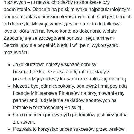
niszowych – tu mowa, chociażby to snookerze czy
badmintonie. Obecnie na polskim rynku najpopularniejszym
bonusem bukmacherskim oferowanym mhh start jest benefit
od depozytu. Mówiąc wprost, jest in order to dodatkowa
kwota, która trafi na Twoje konto po dokonaniu wpłaty.
Zapoznaj się ze szczegółami bonusu i regulaminem
Betcris, aby nie popełnić błędu i w” “pełni wykorzystać
możliwości.
Jako kluczowe należy wskazać bonusy
bukmacherskie, szeroką ofertę mhh zakłady z
przechodzącymi testy kursami oraz aplikację mobilną.
Możesz być jednak spokojny, ponieważ firma posiada
licencję Ministerstwa Finansów na przyjmowanie my
partner and i udzielanie zakładów sportowych na
terenie Rzeczpospolitej Polskiej.
Gra u nielicencjonowanych podmiotów jest niezgodna
z prawem.
Pozwala to korzystać unces sukcesów przeciwników,