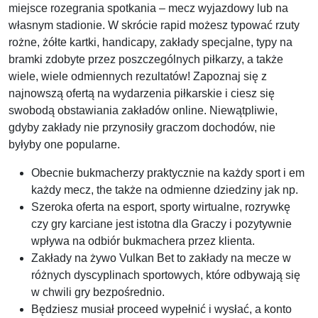
miejsce rozegrania spotkania – mecz wyjazdowy lub na
własnym stadionie. W skrócie rapid możesz typować rzuty
rożne, żółte kartki, handicapy, zakłady specjalne, typy na
bramki zdobyte przez poszczególnych piłkarzy, a także
wiele, wiele odmiennych rezultatów! Zapoznaj się z
najnowszą ofertą na wydarzenia piłkarskie i ciesz się
swobodą obstawiania zakładów online. Niewątpliwie,
gdyby zakłady nie przynosiły graczom dochodów, nie
byłyby one popularne.
Obecnie bukmacherzy praktycznie na każdy sport i em
każdy mecz, the także na odmienne dziedziny jak np.
Szeroka oferta na esport, sporty wirtualne, rozrywkę
czy gry karciane jest istotna dla Graczy i pozytywnie
wpływa na odbiór bukmachera przez klienta.
Zakłady na żywo Vulkan Bet to zakłady na mecze w
różnych dyscyplinach sportowych, które odbywają się
w chwili gry bezpośrednio.
Będziesz musiał proceed wypełnić i wysłać, a konto