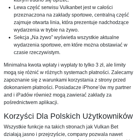
Lewa część serwisu Vulkanbet jest w całości
przeznaczona na zakłady sportowe, centralną część
zajmuje otwarta linia, która prezentuje nadchodzące
wydarzenia w trybie na żywo.
Sekcja „Na żywo” wyświetla wszystkie aktualne
wydarzenia sportowe, em które można obstawiać w
czasie rzeczywistym.
Minimalna kwota wpłaty i wypłaty to tylko 3 zł, ale limity
mogą się różnić w różnych systemach płatności. Zalecamy
zapoznanie się z warunkami korzystania z strony przed
dokonaniem płatności. Posiadacze iPhone’ów my partner
and i iPadów również mogą zawierać zakłady za
pośrednictwem aplikacji.
Korzyści Dla Polskich Użytkowników
Wszystkie funkcje na takich stronach jak Vulkan Bet
działają jasno i przejrzyście, company pozwala nawet