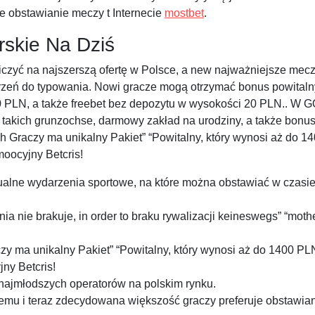
e obstawianie meczy t Internecie
mostbet
.
skie Na Dziś
iczyć na najszerszą ofertę w Polsce, a new najważniejsze mec
rzeń do typowania. Nowi gracze mogą otrzymać bonus powitalny
0 PLN, a także freebet bez depozytu w wysokości 20 PLN.. W
 takich grunzochse, darmowy zakład na urodziny, a także bonu
h Graczy ma unikalny Pakiet” “Powitalny, który wynosi aż do 1
oocyjny Betcris!
ualne wydarzenia sportowe, na które można obstawiać w czasi
a nie brakuje, in order to braku rywalizacji keineswegs” “moth
zy ma unikalny Pakiet” “Powitalny, który wynosi aż do 1400 PL
ny Betcris!
 najmłodszych operatorów na polskim rynku.
temu i teraz zdecydowana większość graczy preferuje obstawia