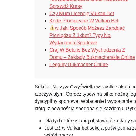
Sprawdź Kursy
Czy Mum Licencję Vulkan Bet
Kode Promocyjne W Vulkan Bet
w Jaki Sposób Możesz Zarabiać
Pieniądze Z 1xbet? Typy Na
Wydarzenia Sportowe
Graj W Betcris Bez Wychodzenia Z
Domu – Zakłady Bukmacherskie Online
Legalny Bukmacher Online
Sekcja „Na żywo” wyświetla wszystkie aktualn
rzeczywistym. Oprócz typów na piłkę nożną leg
dyscypliny sportowe. Wpłacanie i wypłacanie pi
którą iz pewnością spodoba się każdemu użyt
Dla tych, którzy lubią obstawiać zakłady 
Jest też w Vulkanbet sekcja poświęcona z
wśród graczy.