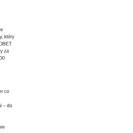
ze
, który
 GOBET
sy za
400
e
er co
N – do
nie