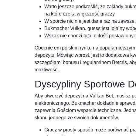
Warto jeszcze podkreślić, że zakłady bukm
na które czeka większość graczy.
W sporcie nic nie jest dane raz na zawsze, 
Bukmacher Vulkan. guess jest lojalny wob
Wszak nie chodzi tutaj o ilość postawiony
Obecnie em polskim rynku najpopularniejszym
depozytu. Mówiąc wprost, jest to dodatkowa kwo
szczegółami bonusu i regulaminem Betcris, aby
możliwości.
Dyscypliny Sportowe D
Aby utworzyć depozyt na Vulkan Bet, musisz 
elektronicznego. Bukmacher dokładnie sprawd
zapewnia Gościom wsparcie techniczne. Jedną 
skanu jednego ze swoich dokumentów.
Gracz w prosty sposób może porównać pr