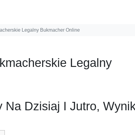
acherskie Legalny Bukmacher Online
ukmacherskie Legalny
 Na Dzisiaj I Jutro, Wynik