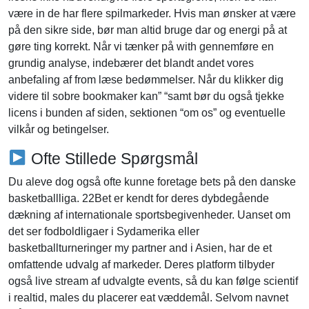
være in de har flere spilmarkeder. Hvis man ønsker at være
på den sikre side, bør man altid bruge dar og energi på at
gøre ting korrekt. Når vi tænker på with gennemføre en
grundig analyse, indebærer det blandt andet vores
anbefaling af from læse bedømmelser. Når du klikker dig
videre til sobre bookmaker kan” “samt bør du også tjekke
licens i bunden af siden, sektionen “om os” og eventuelle
vilkår og betingelser.
Ofte Stillede Spørgsmål
Du aleve dog også ofte kunne foretage bets på den danske
basketballliga. 22Bet er kendt for deres dybdegående
dækning af internationale sportsbegivenheder. Uanset om
det ser fodboldligaer i Sydamerika eller
basketballturneringer my partner and i Asien, har de et
omfattende udvalg af markeder. Deres platform tilbyder
også live stream af udvalgte events, så du kan følge scientif
i realtid, males du placerer eat væddemål. Selvom navnet