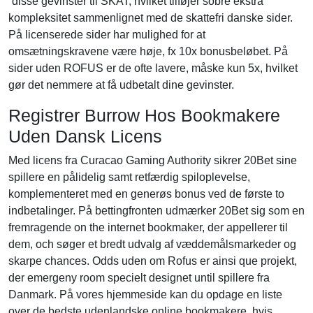
“disse gevinster til SKAT, hvilket tilføjer sobre ekstra
kompleksitet sammenlignet med de skattefri danske sider.
På licenserede sider har mulighed for at
omsætningskravene være høje, fx 10x bonusbeløbet. På
sider uden ROFUS er de ofte lavere, måske kun 5x, hvilket
gør det nemmere at få udbetalt dine gevinster.
Registrer Burrow Hos Bookmakere
Uden Dansk Licens
Med licens fra Curacao Gaming Authority sikrer 20Bet sine
spillere en pålidelig samt retfærdig spiloplevelse,
komplementeret med en generøs bonus ved de første to
indbetalinger. På bettingfronten udmærker 20Bet sig som en
fremragende on the internet bookmaker, der appellerer til
dem, och søger et bredt udvalg af væddemålsmarkeder og
skarpe chances. Odds uden om Rofus er ainsi que projekt,
der emergeny room specielt designet until spillere fra
Danmark. På vores hjemmeside kan du opdage en liste
over de bedste udenlandske online bookmakere, hvis