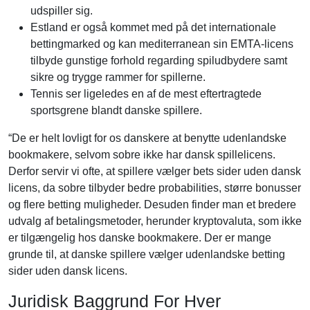
udspiller sig.
Estland er også kommet med på det internationale
bettingmarked og kan mediterranean sin EMTA-licens
tilbyde gunstige forhold regarding spiludbydere samt
sikre og trygge rammer for spillerne.
Tennis ser ligeledes en af de mest eftertragtede
sportsgrene blandt danske spillere.
“De er helt lovligt for os danskere at benytte udenlandske
bookmakere, selvom sobre ikke har dansk spillelicens.
Derfor servir vi ofte, at spillere vælger bets sider uden dansk
licens, da sobre tilbyder bedre probabilities, større bonusser
og flere betting muligheder. Desuden finder man et bredere
udvalg af betalingsmetoder, herunder kryptovaluta, som ikke
er tilgængelig hos danske bookmakere. Der er mange
grunde til, at danske spillere vælger udenlandske betting
sider uden dansk licens.
Juridisk Baggrund For Hver