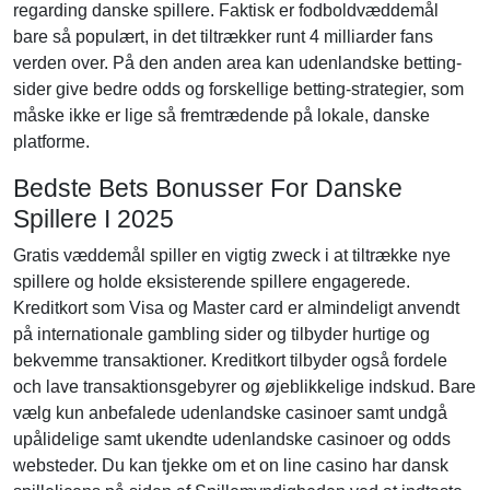
regarding danske spillere. Faktisk er fodboldvæddemål
bare så populært, in det tiltrækker runt 4 milliarder fans
verden over. På den anden area kan udenlandske betting-
sider give bedre odds og forskellige betting-strategier, som
måske ikke er lige så fremtrædende på lokale, danske
platforme.
Bedste Bets Bonusser For Danske
Spillere I 2025
Gratis væddemål spiller en vigtig zweck i at tiltrække nye
spillere og holde eksisterende spillere engagerede.
Kreditkort som Visa og Master card er almindeligt anvendt
på internationale gambling sider og tilbyder hurtige og
bekvemme transaktioner. Kreditkort tilbyder også fordele
och lave transaktionsgebyrer og øjeblikkelige indskud. Bare
vælg kun anbefalede udenlandske casinoer samt undgå
upålidelige samt ukendte udenlandske casinoer og odds
websteder. Du kan tjekke om et on line casino har dansk