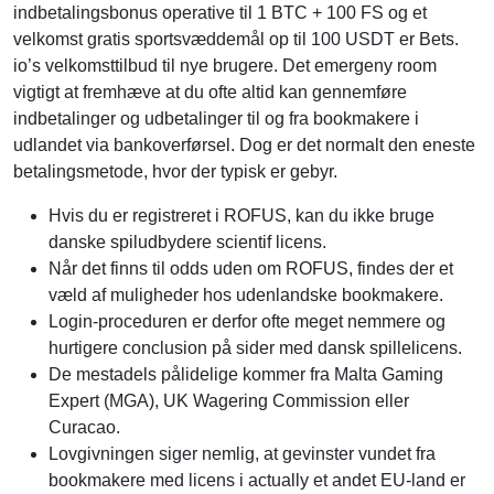
indbetalingsbonus operative til 1 BTC + 100 FS og et
velkomst gratis sportsvæddemål op til 100 USDT er Bets.
io’s velkomsttilbud til nye brugere. Det emergeny room
vigtigt at fremhæve at du ofte altid kan gennemføre
indbetalinger og udbetalinger til og fra bookmakere i
udlandet via bankoverførsel. Dog er det normalt den eneste
betalingsmetode, hvor der typisk er gebyr.
Hvis du er registreret i ROFUS, kan du ikke bruge
danske spiludbydere scientif licens.
Når det finns til odds uden om ROFUS, findes der et
væld af muligheder hos udenlandske bookmakere.
Login-proceduren er derfor ofte meget nemmere og
hurtigere conclusion på sider med dansk spillelicens.
De mestadels pålidelige kommer fra Malta Gaming
Expert (MGA), UK Wagering Commission eller
Curacao.
Lovgivningen siger nemlig, at gevinster vundet fra
bookmakere med licens i actually et andet EU-land er