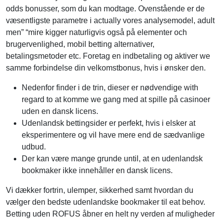
odds bonusser, som du kan modtage. Ovenstående er de
væsentligste parametre i actually vores analysemodel, adult
men” “mire kigger naturligvis også på elementer och
brugervenlighed, mobil betting alternativer,
betalingsmetoder etc. Foretag en indbetaling og aktiver we
samme forbindelse din velkomstbonus, hvis i ønsker den.
Nedenfor finder i de trin, dieser er nødvendige with
regard to at komme we gang med at spille på casinoer
uden en dansk licens.
Udenlandsk bettingsider er perfekt, hvis i elsker at
eksperimentere og vil have mere end de sædvanlige
udbud.
Der kan være mange grunde until, at en udenlandsk
bookmaker ikke innehåller en dansk licens.
Vi dækker fortrin, ulemper, sikkerhed samt hvordan du
vælger den bedste udenlandske bookmaker til eat behov.
Betting uden ROFUS åbner en helt ny verden af muligheder