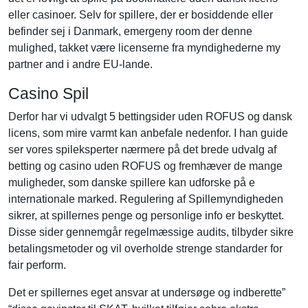
eller casinoer. Selv for spillere, der er bosiddende eller
befinder sej i Danmark, emergeny room der denne
mulighed, takket være licenserne fra myndighederne my
partner and i andre EU-lande.
Casino Spil
Derfor har vi udvalgt 5 bettingsider uden ROFUS og dansk
licens, som mire varmt kan anbefale nedenfor. I han guide
ser vores spileksperter nærmere på det brede udvalg af
betting og casino uden ROFUS og fremhæver de mange
muligheder, som danske spillere kan udforske på e
internationale marked. Regulering af Spillemyndigheden
sikrer, at spillernes penge og personlige info er beskyttet.
Disse sider gennemgår regelmæssige audits, tilbyder sikre
betalingsmetoder og vil overholde strenge standarder for
fair perform.
Det er spillernes eget ansvar at undersøge og indberette”