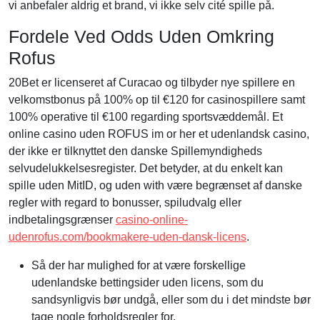
vi anbefaler aldrig et brand, vi ikke selv cité spille på.
Fordele Ved Odds Uden Omkring
Rofus
20Bet er licenseret af Curacao og tilbyder nye spillere en
velkomstbonus på 100% op til €120 for casinospillere samt
100% operative til €100 regarding sportsvæddemål. Et
online casino uden ROFUS im or her et udenlandsk casino,
der ikke er tilknyttet den danske Spillemyndigheds
selvudelukkelsesregister. Det betyder, at du enkelt kan
spille uden MitID, og uden with være begrænset af danske
regler with regard to bonusser, spiludvalg eller
indbetalingsgrænser
casino-online-
udenrofus.com/bookmakere-uden-dansk-licens
.
Så der har mulighed for at være forskellige
udenlandske bettingsider uden licens, som du
sandsynligvis bør undgå, eller som du i det mindste bør
tage nogle forholdsregler for.