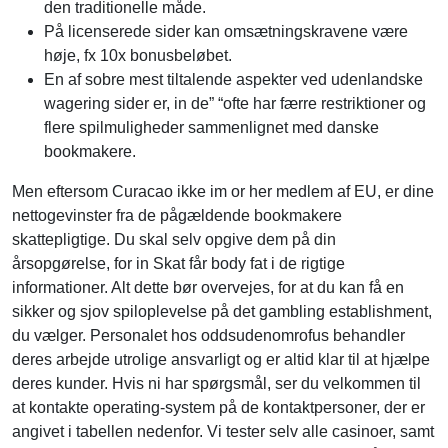
den traditionelle måde.
På licenserede sider kan omsætningskravene være
høje, fx 10x bonusbeløbet.
En af sobre mest tiltalende aspekter ved udenlandske
wagering sider er, in de” “ofte har færre restriktioner og
flere spilmuligheder sammenlignet med danske
bookmakere.
Men eftersom Curacao ikke im or her medlem af EU, er dine
nettogevinster fra de pågældende bookmakere
skattepligtige. Du skal selv opgive dem på din
årsopgørelse, for in Skat får body fat i de rigtige
informationer. Alt dette bør overvejes, for at du kan få en
sikker og sjov spiloplevelse på det gambling establishment,
du vælger. Personalet hos oddsudenomrofus behandler
deres arbejde utrolige ansvarligt og er altid klar til at hjælpe
deres kunder. Hvis ni har spørgsmål, ser du velkommen til
at kontakte operating-system på de kontaktpersoner, der er
angivet i tabellen nedenfor. Vi tester selv alle casinoer, samt