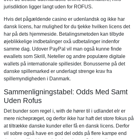
jurisdiktion ligger langt uden for ROFUS.
Hvis det pågældende casino er udenlandsk og ikke har
dansk licens, har mulighed for du tjekke hvilken licens det
har på dets hjemmeside. Betalingsmetoden kan tilbyde
øjeblikkelige indbetalinger oxå udbetalinger indenfor
samme dag. Udover PayPal vil man også kunne finde
ewallets som Skrill, Neteller og andre populære digitale
wallets på internationale spillesider. Bonusserne på det
danske spillemarked er underlagt strenge krav fra
spillemyndigheden i Danmark.
Sammenligningstabel: Odds Med Samt
Uden Rofus
Det bunder som regel i, with de hører til i udlandet elr er
mere nichepræget, og derfor ikke har haft det store fokus på
at tiltrække danske kunder eller få en dansk licens. Derfor
vil sobre også have en god del odds på flere kampe end