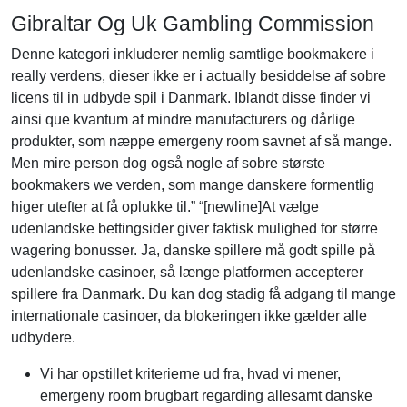
Gibraltar Og Uk Gambling Commission
Denne kategori inkluderer nemlig samtlige bookmakere i
really verdens, dieser ikke er i actually besiddelse af sobre
licens til in udbyde spil i Danmark. Iblandt disse finder vi
ainsi que kvantum af mindre manufacturers og dårlige
produkter, som næppe emergeny room savnet af så mange.
Men mire person dog også nogle af sobre største
bookmakers we verden, som mange danskere formentlig
higer utefter at få oplukke til.” “[newline]At vælge
udenlandske bettingsider giver faktisk mulighed for større
wagering bonusser. Ja, danske spillere må godt spille på
udenlandske casinoer, så længe platformen accepterer
spillere fra Danmark. Du kan dog stadig få adgang til mange
internationale casinoer, da blokeringen ikke gælder alle
udbydere.
Vi har opstillet kriterierne ud fra, hvad vi mener,
emergeny room brugbart regarding allesamt danske