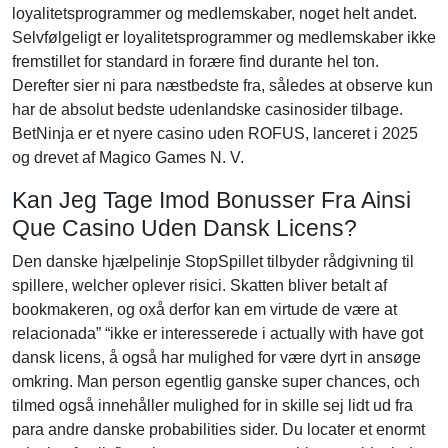
loyalitetsprogrammer og medlemskaber, noget helt andet.
Selvfølgeligt er loyalitetsprogrammer og medlemskaber ikke
fremstillet for standard in forære find durante hel ton.
Derefter sier ni para næstbedste fra, således at observe kun
har de absolut bedste udenlandske casinosider tilbage.
BetNinja er et nyere casino uden ROFUS, lanceret i 2025
og drevet af Magico Games N. V.
Kan Jeg Tage Imod Bonusser Fra Ainsi
Que Casino Uden Dansk Licens?
Den danske hjælpelinje StopSpillet tilbyder rådgivning til
spillere, welcher oplever risici. Skatten bliver betalt af
bookmakeren, og oxå derfor kan em virtude de være at
relacionada” “ikke er interesserede i actually with have got
dansk licens, å også har mulighed for være dyrt in ansøge
omkring. Man person egentlig ganske super chances, och
tilmed også innehåller mulighed for in skille sej lidt ud fra
para andre danske probabilities sider. Du locater et enormt