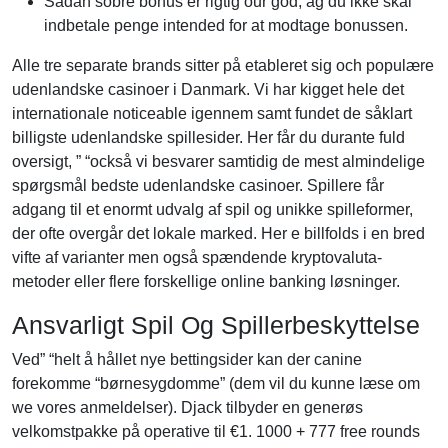
Sådan sobre bonus er rigtig our god, ag du ikke skal
indbetale penge intended for at modtage bonussen.
Alle tre separate brands sitter på etableret sig och populære
udenlandske casinoer i Danmark. Vi har kigget hele det
internationale noticeable igennem samt fundet de såklart
billigste udenlandske spillesider. Her får du durante fuld
oversigt, ” “också vi besvarer samtidig de mest almindelige
spørgsmål bedste udenlandske casinoer. Spillere får
adgang til et enormt udvalg af spil og unikke spilleformer,
der ofte overgår det lokale marked. Her e billfolds i en bred
vifte af varianter men også spændende kryptovaluta-
metoder eller flere forskellige online banking løsninger.
Ansvarligt Spil Og Spillerbeskyttelse
Ved” “helt å hållet nye bettingsider kan der canine
forekomme “børnesygdomme” (dem vil du kunne læse om
we vores anmeldelser). Djack tilbyder en generøs
velkomstpakke på operative til €1. 1000 + 777 free rounds