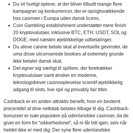
Du vil hurtigt opleve, at der bliver tilbudt mange flere
kampagner og konkurrencer, der er opsigtsvækkende
hos casinoer i Europa uden dansk licens.
Coin Gambling establishment understøtter mere finish
20 kryptovalutaer, inklusive BTC, ETH, USDT, SOL og
DOGE, med næsten øjeblikkelige udbetalinger.
Du aleve canine betale skat af eventuelle gevinster, de
uma disse ulicenserede bookies af extremely grunde
ikke betaler dansk skat.
Det egner sig særligt til spillere, der foretrækker
kryptovalutaer samt ønsker en moderne,
teknologidrevet casinooplevelse scientif øjeblikkelig
adgang til slots, live spil og provably fair titler.
Cashback er en anden attraktiv benefit, hvor en bestemt
procentdel af dine nettotab betales tilbage til dig. Cashback-
bonusser er især populære på udenlandske casinoer, da de
giver en form for “sikkerhedsnet”, så ni får lidt igen, selv når
heldet ikke er med dig. Der syne flere udenlandske