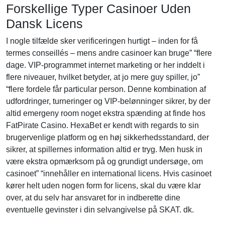
Forskellige Typer Casinoer Uden
Dansk Licens
I nogle tilfælde sker verificeringen hurtigt – inden for få
termes conseillés – mens andre casinoer kan bruge” “flere
dage. VIP-programmet internet marketing or her inddelt i
flere niveauer, hvilket betyder, at jo mere guy spiller, jo”
“flere fordele får particular person. Denne kombination af
udfordringer, turneringer og VIP-belønninger sikrer, by der
altid emergeny room noget ekstra spænding at finde hos
FatPirate Casino. HexaBet er kendt with regards to sin
brugervenlige platform og en høj sikkerhedsstandard, der
sikrer, at spillernes information altid er tryg. Men husk in
være ekstra opmærksom på og grundigt undersøge, om
casinoet” “innehåller en international licens. Hvis casinoet
kører helt uden nogen form for licens, skal du være klar
over, at du selv har ansvaret for in indberette dine
eventuelle gevinster i din selvangivelse på SKAT. dk.