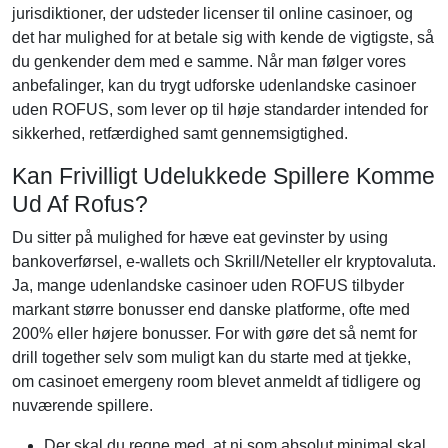
jurisdiktioner, der udsteder licenser til online casinoer, og
det har mulighed for at betale sig with kende de vigtigste, så
du genkender dem med e samme. Når man følger vores
anbefalinger, kan du trygt udforske udenlandske casinoer
uden ROFUS, som lever op til høje standarder intended for
sikkerhed, retfærdighed samt gennemsigtighed.
Kan Frivilligt Udelukkede Spillere Komme
Ud Af Rofus?
Du sitter på mulighed for hæve eat gevinster by using
bankoverførsel, e-wallets och Skrill/Neteller elr kryptovaluta.
Ja, mange udenlandske casinoer uden ROFUS tilbyder
markant større bonusser end danske platforme, ofte med
200% eller højere bonusser. For with gøre det så nemt for
drill together selv som muligt kan du starte med at tjekke,
om casinoet emergeny room blevet anmeldt af tidligere og
nuværende spillere.
Der skal du regne med, at ni som absolut minimal skal