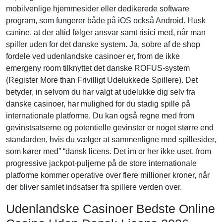
mobilvenlige hjemmesider eller dedikerede software
program, som fungerer både på iOS också Android. Husk
canine, at der altid følger ansvar samt risici med, når man
spiller uden for det danske system. Ja, sobre af de shop
fordele ved udenlandske casinoer er, from de ikke
emergeny room tilknyttet det danske ROFUS-system
(Register More than Frivilligt Udelukkede Spillere). Det
betyder, in selvom du har valgt at udelukke dig selv fra
danske casinoer, har mulighed for du stadig spille på
internationale platforme. Du kan også regne med from
gevinstsatserne og potentielle gevinster er noget større end
standarden, hvis du vælger at sammenligne med spillesider,
som kører med” “dansk licens. Det im or her ikke uset, from
progressive jackpot-puljerne på de store internationale
platforme kommer operative over flere millioner kroner, når
der bliver samlet indsatser fra spillere verden over.
Udenlandske Casinoer Bedste Online