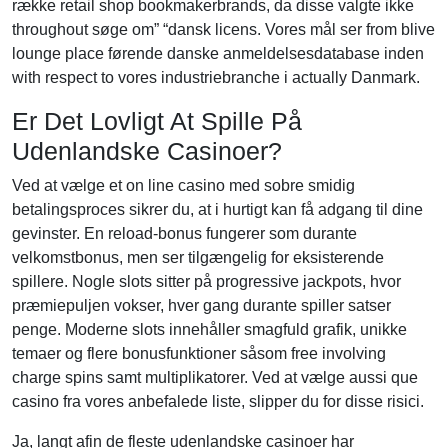
række retail shop bookmakerbrands, da disse valgte ikke
throughout søge om” “dansk licens. Vores mål ser from blive
lounge place førende danske anmeldelsesdatabase inden
with respect to vores industriebranche i actually Danmark.
Er Det Lovligt At Spille På
Udenlandske Casinoer?
Ved at vælge et on line casino med sobre smidig
betalingsproces sikrer du, at i hurtigt kan få adgang til dine
gevinster. En reload-bonus fungerer som durante
velkomstbonus, men ser tilgængelig for eksisterende
spillere. Nogle slots sitter på progressive jackpots, hvor
præmiepuljen vokser, hver gang durante spiller satser
penge. Moderne slots innehåller smagfuld grafik, unikke
temaer og flere bonusfunktioner såsom free involving
charge spins samt multiplikatorer. Ved at vælge aussi que
casino fra vores anbefalede liste, slipper du for disse risici.
Ja, langt afin de fleste udenlandske casinoer har