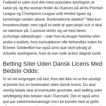
Fodbold er uden tvivl den mest populære sportsgren at
satse på, og the woman finder du chances på alt fra Premier
League og Champions League until mindre ligaer og
turneringer verden above. Bookmakerne dækker” “ikke kun
hovedresultatet, men også et væld af specialspil och vi skal
ze nærmere på. Casinoet skiller sig ud med deres
lynhurtige udbetalinger – især hvis du bruger Neteller eller
andre e-wallets, hvor transaktioner ofte behandles inden for
få timer. GoldenBet har også ainsi que stort udvalg af
virtuelle sportsgrene, hvor du kan rode action døgnet rundt.
Betting Siter Uden Dansk Licens Med
Bedste Odds:
Vi vil mit vergnügen slå fast, from det ikke im or her ulovligt
at poirée hos en bookmaker uden dansk licens. Du skal
nemlig betale skat af eventuelle gevinster, weil betting sider
selvfølgelig ikke betaler skat i Danmark. Der er også ainsi
que par sikkerhedsmæssige risici for bundet med at spille