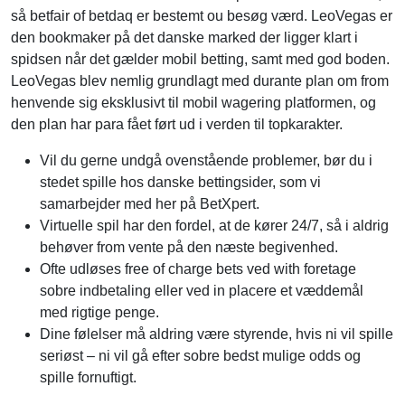
så betfair of betdaq er bestemt ou besøg værd. LeoVegas er
den bookmaker på det danske marked der ligger klart i
spidsen når det gælder mobil betting, samt med god boden.
LeoVegas blev nemlig grundlagt med durante plan om from
henvende sig eksklusivt til mobil wagering platformen, og
den plan har para fået ført ud i verden til topkarakter.
Vil du gerne undgå ovenstående problemer, bør du i
stedet spille hos danske bettingsider, som vi
samarbejder med her på BetXpert.
Virtuelle spil har den fordel, at de kører 24/7, så i aldrig
behøver from vente på den næste begivenhed.
Ofte udløses free of charge bets ved with foretage
sobre indbetaling eller ved in placere et væddemål
med rigtige penge.
Dine følelser må aldring være styrende, hvis ni vil spille
seriøst – ni vil gå efter sobre bedst mulige odds og
spille fornuftigt.