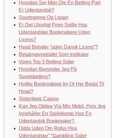
Hvordan Ser Man Om En Betting Part
Er Udenlandsk?
Sportsgrene Og Ligaer
Er Det Ulovligt From Spille Hos
Udenlandske Bookmakere Uden
Licens?
Hvad Betyder “uden Dansk Licens”?
Betalingsmetoder Som Indikator
Vores Top 3 Betting Sider
Hvordan Begynder Jeg På
Sportsbetting?
Hvilke Bookmakere Im Or Her Bedst Til
Hvad?
Slotsnbets Casino
Kan Jeg Oddse Via Min Mobil, Hvis Jeg
Innehåller En Spillekonto Hos En
Udenlandsk Bookmaker? ​
Odds Uden Om Rofus Hos
Udenlandske” “Gambling Sider​