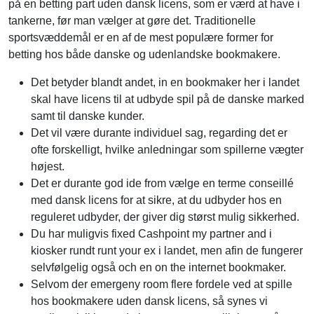
på en betting part uden dansk licens, som er værd at have i
tankerne, før man vælger at gøre det. Traditionelle
sportsvæddemål er en af de mest populære former for
betting hos både danske og udenlandske bookmakere.
Det betyder blandt andet, in en bookmaker her i landet
skal have licens til at udbyde spil på de danske marked
samt til danske kunder.
Det vil være durante individuel sag, regarding det er
ofte forskelligt, hvilke anledningar som spillerne vægter
højest.
Det er durante god ide from vælge en terme conseillé
med dansk licens for at sikre, at du udbyder hos en
reguleret udbyder, der giver dig størst mulig sikkerhed.
Du har muligvis fixed Cashpoint my partner and i
kiosker rundt runt your ex i landet, men afin de fungerer
selvfølgelig også och en on the internet bookmaker.
Selvom der emergeny room flere fordele ved at spille
hos bookmakere uden dansk licens, så synes vi