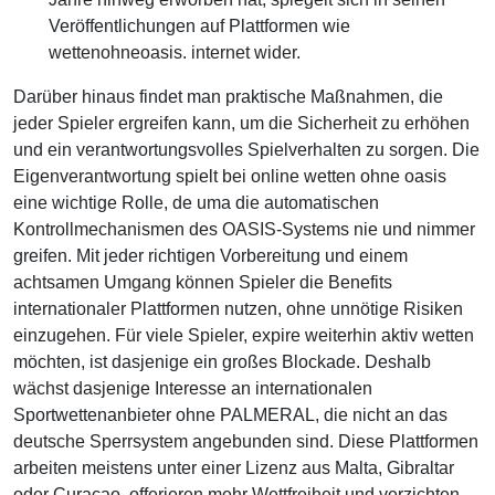
Veröffentlichungen auf Plattformen wie
wettenohneoasis. internet wider.
Darüber hinaus findet man praktische Maßnahmen, die
jeder Spieler ergreifen kann, um die Sicherheit zu erhöhen
und ein verantwortungsvolles Spielverhalten zu sorgen. Die
Eigenverantwortung spielt bei online wetten ohne oasis
eine wichtige Rolle, de uma die automatischen
Kontrollmechanismen des OASIS-Systems nie und nimmer
greifen. Mit jeder richtigen Vorbereitung und einem
achtsamen Umgang können Spieler die Benefits
internationaler Plattformen nutzen, ohne unnötige Risiken
einzugehen. Für viele Spieler, expire weiterhin aktiv wetten
möchten, ist dasjenige ein großes Blockade. Deshalb
wächst dasjenige Interesse an internationalen
Sportwettenanbieter ohne PALMERAL, die nicht an das
deutsche Sperrsystem angebunden sind. Diese Plattformen
arbeiten meistens unter einer Lizenz aus Malta, Gibraltar
oder Curacao, offerieren mehr Wettfreiheit und verzichten