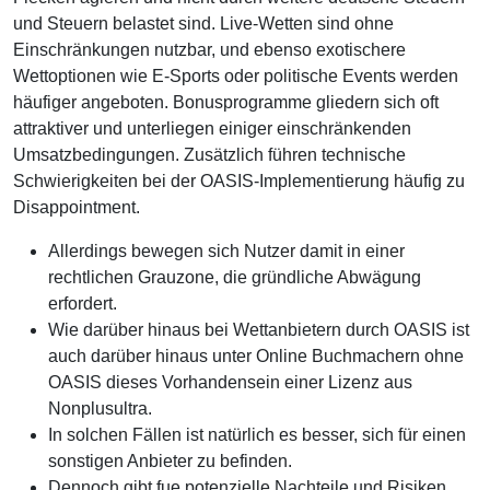
und Steuern belastet sind. Live-Wetten sind ohne
Einschränkungen nutzbar, und ebenso exotischere
Wettoptionen wie E-Sports oder politische Events werden
häufiger angeboten. Bonusprogramme gliedern sich oft
attraktiver und unterliegen einiger einschränkenden
Umsatzbedingungen. Zusätzlich führen technische
Schwierigkeiten bei der OASIS-Implementierung häufig zu
Disappointment.
Allerdings bewegen sich Nutzer damit in einer
rechtlichen Grauzone, die gründliche Abwägung
erfordert.
Wie darüber hinaus bei Wettanbietern durch OASIS ist
auch darüber hinaus unter Online Buchmachern ohne
OASIS dieses Vorhandensein einer Lizenz aus
Nonplusultra.
In solchen Fällen ist natürlich es besser, sich für einen
sonstigen Anbieter zu befinden.
Dennoch gibt fue potenzielle Nachteile und Risiken,