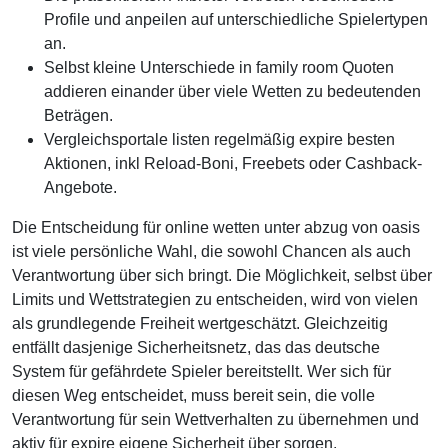
Profile und anpeilen auf unterschiedliche Spielertypen
an.
Selbst kleine Unterschiede in family room Quoten
addieren einander über viele Wetten zu bedeutenden
Beträgen.
Vergleichsportale listen regelmäßig expire besten
Aktionen, inkl Reload-Boni, Freebets oder Cashback-
Angebote.
Die Entscheidung für online wetten unter abzug von oasis
ist viele persönliche Wahl, die sowohl Chancen als auch
Verantwortung über sich bringt. Die Möglichkeit, selbst über
Limits und Wettstrategien zu entscheiden, wird von vielen
als grundlegende Freiheit wertgeschätzt. Gleichzeitig
entfällt dasjenige Sicherheitsnetz, das das deutsche
System für gefährdete Spieler bereitstellt. Wer sich für
diesen Weg entscheidet, muss bereit sein, die volle
Verantwortung für sein Wettverhalten zu übernehmen und
aktiv für expire eigene Sicherheit über sorgen.