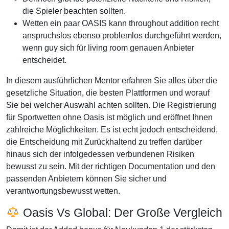
die Spieler beachten sollten.
Wetten ein paar OASIS kann throughout addition recht
anspruchslos ebenso problemlos durchgeführt werden,
wenn guy sich für living room genauen Anbieter
entscheidet.
In diesem ausführlichen Mentor erfahren Sie alles über die
gesetzliche Situation, die besten Plattformen und worauf
Sie bei welcher Auswahl achten sollten. Die Registrierung
für Sportwetten ohne Oasis ist möglich und eröffnet Ihnen
zahlreiche Möglichkeiten. Es ist echt jedoch entscheidend,
die Entscheidung mit Zurückhaltend zu treffen darüber
hinaus sich der infolgedessen verbundenen Risiken
bewusst zu sein. Mit der richtigen Documentation und den
passenden Anbietern können Sie sicher und
verantwortungsbewusst wetten.
Oasis Vs Global: Der Große Vergleich