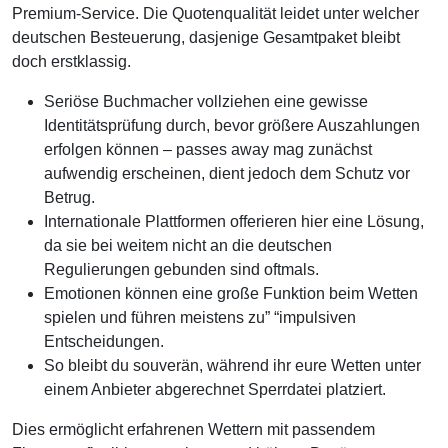
Premium-Service. Die Quotenqualität leidet unter welcher
deutschen Besteuerung, dasjenige Gesamtpaket bleibt
doch erstklassig.
Seriöse Buchmacher vollziehen eine gewisse
Identitätsprüfung durch, bevor größere Auszahlungen
erfolgen können – passes away mag zunächst
aufwendig erscheinen, dient jedoch dem Schutz vor
Betrug.
Internationale Plattformen offerieren hier eine Lösung,
da sie bei weitem nicht an die deutschen
Regulierungen gebunden sind oftmals.
Emotionen können eine große Funktion beim Wetten
spielen und führen meistens zu” “impulsiven
Entscheidungen.
So bleibt du souverän, während ihr eure Wetten unter
einem Anbieter abgerechnet Sperrdatei platziert.
Dies ermöglicht erfahrenen Wettern mit passendem