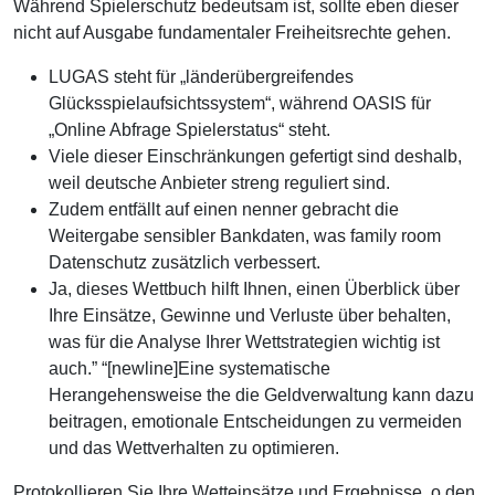
Während Spielerschutz bedeutsam ist, sollte eben dieser
nicht auf Ausgabe fundamentaler Freiheitsrechte gehen.
LUGAS steht für „länderübergreifendes
Glücksspielaufsichtssystem“, während OASIS für
„Online Abfrage Spielerstatus“ steht.
Viele dieser Einschränkungen gefertigt sind deshalb,
weil deutsche Anbieter streng reguliert sind.
Zudem entfällt auf einen nenner gebracht die
Weitergabe sensibler Bankdaten, was family room
Datenschutz zusätzlich verbessert.
Ja, dieses Wettbuch hilft Ihnen, einen Überblick über
Ihre Einsätze, Gewinne und Verluste über behalten,
was für die Analyse Ihrer Wettstrategien wichtig ist
auch.” “[newline]Eine systematische
Herangehensweise the die Geldverwaltung kann dazu
beitragen, emotionale Entscheidungen zu vermeiden
und das Wettverhalten zu optimieren.
Protokollieren Sie Ihre Wetteinsätze und Ergebnisse, o den