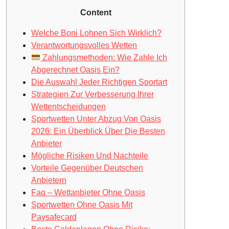
Content
Welche Boni Lohnen Sich Wirklich?
Verantwortungsvolles Wetten
Zahlungsmethoden: Wie Zahle Ich
Abgerechnet Oasis Ein?
Die Auswahl Jeder Richtigen Sportart
Strategien Zur Verbesserung Ihrer
Wettentscheidungen
Sportwetten Unter Abzug Von Oasis
2026: Ein Überblick Über Die Besten
Anbieter
Mögliche Risiken Und Nachteile
Vorteile Gegenüber Deutschen
Anbietern
Faq – Wettanbieter Ohne Oasis
Sportwetten Ohne Oasis Mit
Paysafecard