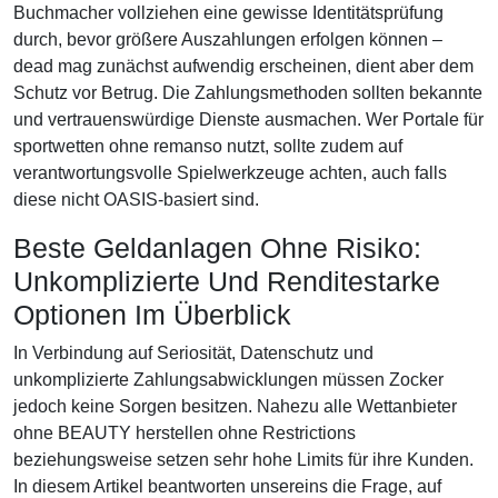
Buchmacher vollziehen eine gewisse Identitätsprüfung
durch, bevor größere Auszahlungen erfolgen können –
dead mag zunächst aufwendig erscheinen, dient aber dem
Schutz vor Betrug. Die Zahlungsmethoden sollten bekannte
und vertrauenswürdige Dienste ausmachen. Wer Portale für
sportwetten ohne remanso nutzt, sollte zudem auf
verantwortungsvolle Spielwerkzeuge achten, auch falls
diese nicht OASIS-basiert sind.
Beste Geldanlagen Ohne Risiko:
Unkomplizierte Und Renditestarke
Optionen Im Überblick
In Verbindung auf Seriosität, Datenschutz und
unkomplizierte Zahlungsabwicklungen müssen Zocker
jedoch keine Sorgen besitzen. Nahezu alle Wettanbieter
ohne BEAUTY herstellen ohne Restrictions
beziehungsweise setzen sehr hohe Limits für ihre Kunden.
In diesem Artikel beantworten unsereins die Frage, auf