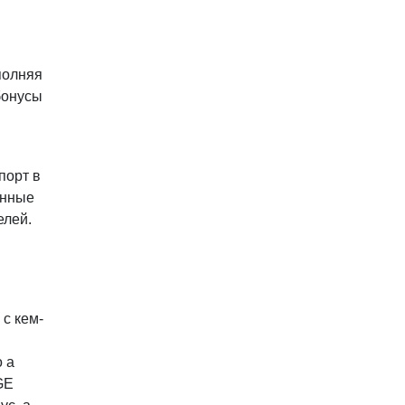
полняя
бонусы
порт в
енные
елей.
с кем-
 а
GE