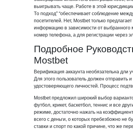
выигрывать чаще. Работе в этой юрисдикци
То подход” “обеспечивает соблюдение межд
посетителей. Нет, Mostbet только предлага
информацию в зависимости от выбранного м
номер телефона, а для регистрации через 
Подробное Руководст
Mostbet
Верификация аккаунта необязательна дли у
Для этого пользователь должен отправить и
удостоверяющего личностей. Процесс подтв
Mostbet предложил широкий выбор вариантов
футбол, крикет, баскетбол, теннис и все дру
режиме, достаточно нажать на коэффициент
всего с деньги, о которых пребезбожно не б
ставки и спорт по какой причине, что же пер