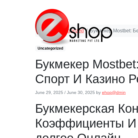
Uncategorized
Букмекер Mostbet: Б
Uncategorized
Букмекер Mostbet
Спорт И Казино Р
June 29, 2025
/
June 30, 2025
by
ehop@dmin
Букмекерская Кон
Коэффициенты И 