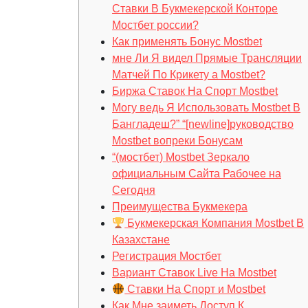
Ставки В Букмекерской Конторе
Мостбет россии?
Как применять Бонус Mostbet
мне Ли Я видел Прямые Трансляции
Матчей По Крикету а Mostbet?
Биржа Ставок На Спорт Mostbet
Могу ведь Я Использовать Mostbet В
Бангладеш?” “[newline]руководство
Mostbet вопреки Бонусам
“(мостбет) Mostbet Зеркало
официальным Сайта Рабочее на
Сегодня
Преимущества Букмекера
Букмекерская Компания Mostbet В
Казахстане
Регистрация Мостбет
Вариант Ставок Live На Mostbet
Ставки На Спорт и Mostbet
Как Мне заиметь Доступ К