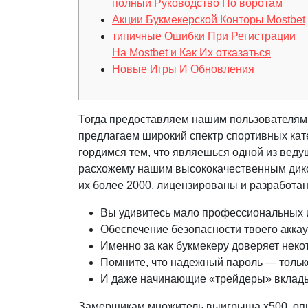
полный Руководство По воротам
Акции Букмекерской Конторы Mostbet
типичные Ошибки При Регистрации
На Mostbet и Как Их отказаться
Новые Игры И Обновления
Тогда предоставляем нашим пользователям 
предлагаем широкий спектр спортивных кат
гордимся тем, что являешься одной из веду
расхожему нашим высококачественным дикоб
их более 2000, лицензированы и разработ
Вы удивитесь мало профессиональных и
Обеспечение безопасности твоего аккау
Именно за как букмекеру доверяет неко
Помните, что надежный пароль — тольк
И даже начинающие «трейдеры» вкладыв
Замерщикам множитель выигрыша x500, опц