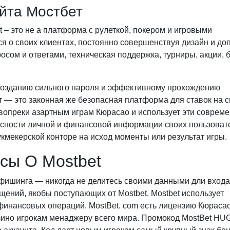
йта Мостбет
t – это не а платформа с рулеткой, покером и игровыми
я о своих клиентах, постоянно совершенствуя дизайн и до
осом и ответами, техническая поддержка, турниры, акции, 
созданию сильного пароля и эффективному прохождению
ет — это законная же безопасная платформа для ставок на с
вопреки азартным играм Кюрасао и использует эти соврем
сности личной и финансовой информации своих пользоват
укмекерской конторе на исход моменты или результат игры.
сы О Mostbet
ишинга — никогда не делитесь своими данными дли входа 
щений, якобы поступающих от Mostbet. Mostbet использует
инансовых операций. MostBet. com есть лицензию Кюрасао
азино игрокам менаджеру всего мира. Промокод MostBet HU