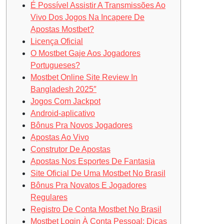
É Possível Assistir A Transmissões Ao
Vivo Dos Jogos Na Incapere De
Apostas Mostbet?
Licença Oficial
O Mostbet Gaje Aos Jogadores
Portugueses?
Mostbet Online Site Review In
Bangladesh 2025″
Jogos Com Jackpot
Android-aplicativo
Bônus Pra Novos Jogadores
Apostas Ao Vivo
Construtor De Apostas
Apostas Nos Esportes De Fantasia
Site Oficial De Uma Mostbet No Brasil
Bônus Pra Novatos E Jogadores
Regulares
Registro De Conta Mostbet No Brasil
Mostbet Login À Conta Pessoal: Dicas