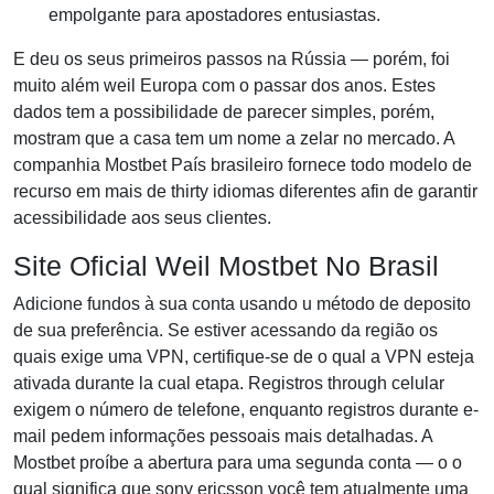
empolgante para apostadores entusiastas.
E deu os seus primeiros passos na Rússia — porém, foi
muito além weil Europa com o passar dos anos. Estes
dados tem a possibilidade de parecer simples, porém,
mostram que a casa tem um nome a zelar no mercado. A
companhia Mostbet País brasileiro fornece todo modelo de
recurso em mais de thirty idiomas diferentes afin de garantir
acessibilidade aos seus clientes.
Site Oficial Weil Mostbet No Brasil
Adicione fundos à sua conta usando u método de deposito
de sua preferência. Se estiver acessando da região os
quais exige uma VPN, certifique-se de o qual a VPN esteja
ativada durante la cual etapa. Registros through celular
exigem o número de telefone, enquanto registros durante e-
mail pedem informações pessoais mais detalhadas. A
Mostbet proíbe a abertura para uma segunda conta — o o
qual significa que sony ericsson você tem atualmente uma