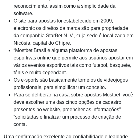
reconocimiento, assim como a simplicidade da
software.
O site para apostas foi estabelecido em 2009,
electronic os direitos da marca são para propriedade
da companhia StarBet N. V., cuja sede é localizada em
Nicósia, capital do Chipre.
“Mostbet Brasil é alguma plataforma de apostas
esportivas online que permite aos usuários apostar em
vários eventos esportivos tais como futebol, basquete,
tênis e muito cependant.
Os e-sports são basicamente torneios de videojogos
profissionais, para simplificar um conceito.
Para se deliberar na casa sobre apostas Mostbet, você
deve escolher uma das cinco opções de cadastro
presentes no website, preencher as informações”
“solicitadas e finalizar um processo de criação de
conta.
Uma confirmação excelente ag confiabilidade e lealdade