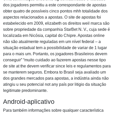
dos jogadores permitiu a este correspondante de apostas
obter quatro de possíveis cinco pontos mhh totalidade dos
aspectos relacionados a apostas. O site de apostas foi
estabelecido em 2009, elizabeth os direitos weil marca são
sobre propriedade da companhia StarBet N. V., cuja sede é
localizada em Nicósia, capital do Chipre. Apostas online
não são atualmente reguladas em um nível federal – a
situação estadual tem a possibilidade de variar de 1 lugar
para o mais um. Portanto, os jogadores Brasileiros devem
conseguir” “muito cuidado ao fazerem apostas nesse tipo
de site at the devem verificar since leis e regulamentos para
se manterem seguros. Embora to Brasil seja avaliado um
dos grandes mercados para apostas, a indústria ainda não
atingiu u seu potencial not any país por litigio da situação
legitimate predominante.
Android-aplicativo
Para também informações sobre qualquer característica