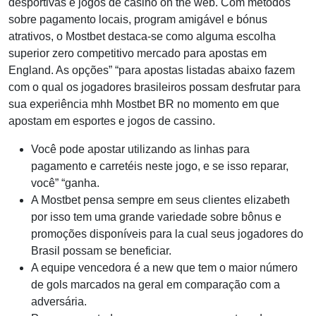
desportivas e jogos de casino on the web. Com métodos
sobre pagamento locais, program amigável e bónus
atrativos, o Mostbet destaca-se como alguma escolha
superior zero competitivo mercado para apostas em
England. As opções” “para apostas listadas abaixo fazem
com o qual os jogadores brasileiros possam desfrutar para
sua experiência mhh Mostbet BR no momento em que
apostam em esportes e jogos de cassino.
Você pode apostar utilizando as linhas para
pagamento e carretéis neste jogo, e se isso reparar,
você” “ganha.
A Mostbet pensa sempre em seus clientes elizabeth
por isso tem uma grande variedade sobre bônus e
promoções disponíveis para la cual seus jogadores do
Brasil possam se beneficiar.
A equipe vencedora é a new que tem o maior número
de gols marcados na geral em comparação com a
adversária.