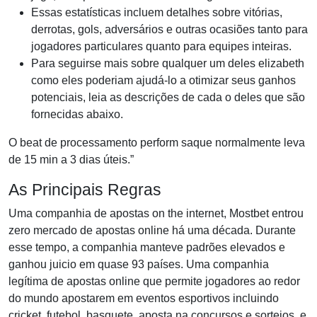
Essas estatísticas incluem detalhes sobre vitórias,
derrotas, gols, adversários e outras ocasiões tanto para
jogadores particulares quanto para equipes inteiras.
Para seguirse mais sobre qualquer um deles elizabeth
como eles poderiam ajudá-lo a otimizar seus ganhos
potenciais, leia as descrições de cada o deles que são
fornecidas abaixo.
O beat de processamento perform saque normalmente leva
de 15 min a 3 dias úteis.”
As Principais Regras
Uma companhia de apostas on the internet, Mostbet entrou
zero mercado de apostas online há uma década. Durante
esse tempo, a companhia manteve padrões elevados e
ganhou juicio em quase 93 países. Uma companhia
legítima de apostas online que permite jogadores ao redor
do mundo apostarem em eventos esportivos incluindo
cricket, futebol, basquete, aposta na concursos e sorteios, e