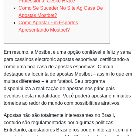
Professional České Hráče
Como Se Suceder No Site Ag Casa De
Apostas Mostbet?
Como Apostar Em Esportes
Apresentando Mostbet?
Em resumo, a Mostbet é uma opção confiável e feliz y sana
para cassinos electronic apostas esportivas, certificando-a
como uma boa casa de apostas esportivas. O main
destaque da locuinta de apostas Mostbet – assim lo que em
muitas diferentes – é um futebol. Seu programa
disponibiliza a realização de apostas nos principais
eventos desta modalidade. Você poderá apostar em muitos
torneios ao redor do mundo com possibilities atrativos.
Apostas não são totalmente interessantes no Brasil,
contudo são regulamentadas por algumas políticas.
Entretanto, apostadores Brasileiros podem interagir com um