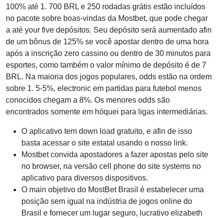
100% até 1. 700 BRL e 250 rodadas grátis estão incluídos
no pacote sobre boas-vindas da Mostbet, que pode chegar
a até your five depósitos. Seu depósito será aumentado afin
de um bônus de 125% se você apostar dentro de uma hora
após a inscrição zero cassino ou dentro de 30 minutos para
esportes, como também o valor mínimo de depósito é de 7
BRL. Na maioria dos jogos populares, odds estão na ordem
sobre 1. 5-5%, electronic em partidas para futebol menos
conocidos chegam a 8%. Os menores odds são
encontrados somente em hóquei para ligas intermediárias.
O aplicativo tem down load gratuito, e afin de isso
basta acessar o site estatal usando o nosso link.
Mostbet convida apostadores a fazer apostas pelo site
no browser, na versão cell phone do site systems no
aplicativo para diversos dispositivos.
O main objetivo do MostBet Brasil é estabelecer uma
posição sem igual na indústria de jogos online do
Brasil e fornecer um lugar seguro, lucrativo elizabeth