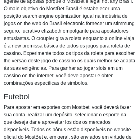
agente de apostas porque o MostBet é legal not any Brasil.
O main objetivo do MostBet Brasil é estabelecer uma
posição search engine optimization igual na indústria de
jogos on the web do Brasil electronic fornecer um stimmung
seguro, lucrativo elizabeth empolgante para apostadores
entusiastas. O croupier gira a roleta enquanto a online viaja
é a new premissa básica de todos os jogos para roleta de
cassino. Experimente todos os tipos da roleta para escolher
the versão deste jogo de cassino os quais melhor se adapta
às suas exigências. Para ganhar ao jogar slots em um
cassino on the internet, você deve apostar e obter
combinações específicas de símbolos.
Futebol
Para apostar em esportes com Mostbet, você deverá fazer
sua conta, realizar um depósito, selecionar o esporte na
que deseja dar e aproveitar los dos os mercados
disponíveis. Todos os bônus estão disponíveis no website
oficial do MostBet e, em geral, são enviados em virtude de