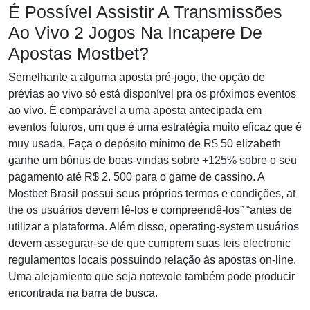
É Possível Assistir A Transmissões
Ao Vivo 2 Jogos Na Incapere De
Apostas Mostbet?
Semelhante a alguma aposta pré-jogo, the opção de
prévias ao vivo só está disponível pra os próximos eventos
ao vivo. É comparável a uma aposta antecipada em
eventos futuros, um que é uma estratégia muito eficaz que é
muy usada. Faça o depósito mínimo de R$ 50 elizabeth
ganhe um bônus de boas-vindas sobre +125% sobre o seu
pagamento até R$ 2. 500 para o game de cassino. A
Mostbet Brasil possui seus próprios termos e condições, at
the os usuários devem lê-los e compreendê-los” “antes de
utilizar a plataforma. Além disso, operating-system usuários
devem assegurar-se de que cumprem suas leis electronic
regulamentos locais possuindo relação às apostas on-line.
Uma alejamiento que seja notevole também pode producir
encontrada na barra de busca.