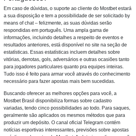
Em caso de dúvidas, o suporte ao cliente do Mostbet estará
a sua disposição e tem a possibilidade de ser solicitado by
means of chat – felizmente, as suas dúvidas serão
respondidas em português. Uma ampla gama de
informações, incluindo detalhes a respeito de eventos e
resultados anteriores, está disponível no site na seção de
estatísticas. Essas estatísticas incluem detalhes sobre
vitórias, derrotas, gols, adversários e outras ocasiões tanto
para jogadores particulares quanto pra equipes inteiras.
Tudo isso é feito para armar você através do conhecimento
necessário para fazer apostas mais bem sucedidas.
Buscando oferecer as melhores opções para você, a
Mostbet Brasil disponibiliza formas sobre cadastro
variadas, tendo cinco possibilidades ao todo. Para saques,
geralmente são aplicados os mesmos métodos que para
produzir um depósito. O canal oficial Telegram contém
notícias esportivas interessantes, previsões sobre apostas