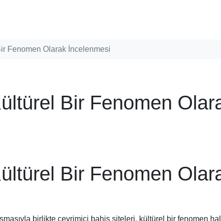
 Bir Fenomen Olarak İncelenmesi
Kültürel Bir Fenomen Olar
Kültürel Bir Fenomen Olar
şmasıyla birlikte çevrimiçi bahis siteleri, kültürel bir fenomen ha