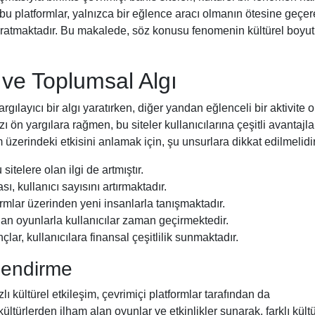
n bu platformlar, yalnızca bir eğlence aracı olmanın ötesine geçer
ratmaktadır. Bu makalede, söz konusu fenomenin kültürel boyutl
i ve Toplumsal Algı
gılayıcı bir algı yaratırken, diğer yandan eğlenceli bir aktivite 
 ön yargılara rağmen, bu siteler kullanıcılarına çeşitli avantajla
üzerindeki etkisini anlamak için, şu unsurlara dikkat edilmelidir
sitelere olan ilgi de artmıştır.
sı, kullanıcı sayısını artırmaktadır.
ormlar üzerinden yeni insanlarla tanışmaktadır.
nan oyunlarla kullanıcılar zaman geçirmektedir.
lar, kullanıcılara finansal çeşitlilik sunmaktadır.
çlendirme
lı kültürel etkileşim, çevrimiçi platformlar tarafından da
kültürlerden ilham alan oyunlar ve etkinlikler sunarak, farklı kültü