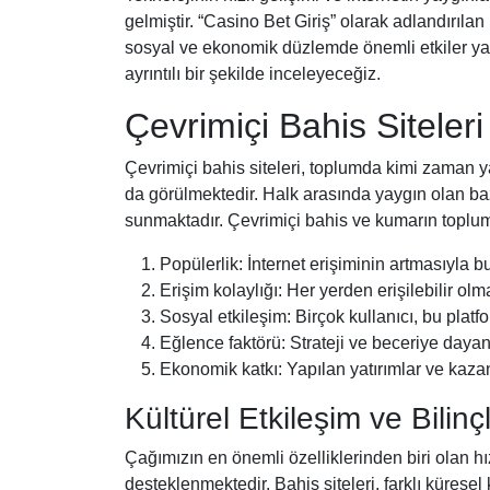
gelmiştir. “Casino Bet Giriş” olarak adlandırıla
sosyal ve ekonomik düzlemde önemli etkiler ya
ayrıntılı bir şekilde inceleyeceğiz.
Çevrimiçi Bahis Siteler
Çevrimiçi bahis siteleri, toplumda kimi zaman yar
da görülmektedir. Halk arasında yaygın olan bazı
sunmaktadır. Çevrimiçi bahis ve kumarın toplum 
Popülerlik: İnternet erişiminin artmasıyla bu 
Erişim kolaylığı: Her yerden erişilebilir olma
Sosyal etkileşim: Birçok kullanıcı, bu platf
Eğlence faktörü: Strateji ve beceriye daya
Ekonomik katkı: Yapılan yatırımlar ve kazanç
Kültürel Etkileşim ve Bilin
Çağımızın en önemli özelliklerinden biri olan hız
desteklenmektedir. Bahis siteleri, farklı küresel 