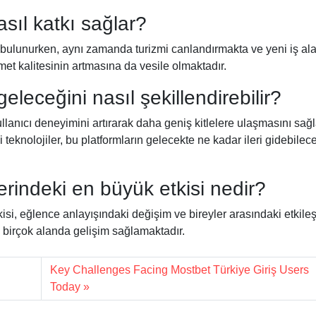
sıl katkı sağlar?
ıda bulunurken, aynı zamanda turizmi canlandırmakta ve yeni iş ala
et kalitesinin artmasına da vesile olmaktadır.
geleceğini nasıl şekillendirebilir?
kullanıcı deneyimini artırarak daha geniş kitlelere ulaşmasını sağl
ni teknolojiler, bu platformların gelecekte ne kadar ileri gidebilec
erindeki en büyük etkisi nedir?
isi, eğlence anlayışındaki değişim ve bireyler arasındaki etkile
e birçok alanda gelişim sağlamaktadır.
Key Challenges Facing Mostbet Türkiye Giriş Users
Today