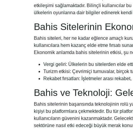
etkileşimi sağlamaktadır. Bilinçli kullanıcılar
ülkelerin oyunlarına dair bilgiler edinerek kendi 
Bahis Sitelerinin Ekon
Bahis siteleri, her ne kadar eğlence amaçlı kuru
kullanıcılara hem kazanç elde etme fırsatı suna
Ekonomik anlamda bahis sitelerinin etkisi, şu no
Vergi geliri: Ülkelerin bu sitelerden elde ett
Turizm etkisi: Çevrimiçi turnuvalar, birçok tu
Rekabet fırsatları: İşletmeler arası rekabet, 
Bahis ve Teknoloji: Gel
Bahis sitelerinin başarısında teknolojinin rolü 
kişiyi bu platformlara çekmektedir. Bu tür platfo
kullanıcıların güvenini kazanmaktadır. Gelecekt
sektörüne nasıl etki edeceği büyük merak kon