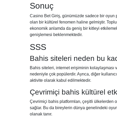
Sonuç
Casino Bet Giriş, günümüzde sadece bir oyun pl
olan bir kültürel fenomen haline gelmiştir. Top
ekonomik anlamda da geniş bir kitleyi etkilemek
genişlemesi beklenmektedir.
SSS
Bahis siteleri neden bu ka
Bahis siteleri, internet erişiminin kolaylaşması 
nedeniyle çok popülerdir. Ayrıca, diğer kullanıcı
aktivite olarak kabul edilmektedir.
Çevrimiçi bahis kültürel etk
Çevrimiçi bahis platformları, çeşitli ülkelerden oy
sağlar. Bu da bireylerin dünya genelindeki oyun
olanak tanır.