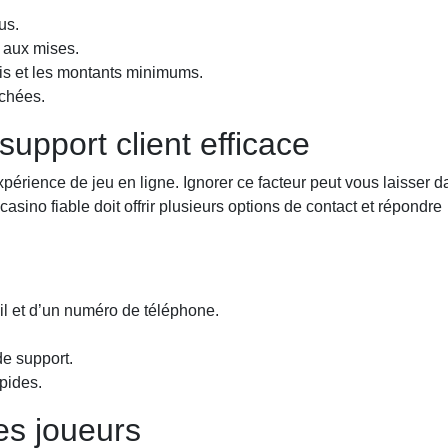
us.
t aux mises.
lais et les montants minimums.
achées.
support client efficace
xpérience de jeu en ligne. Ignorer ce facteur peut vous laisser 
sino fiable doit offrir plusieurs options de contact et répondre
ail et d’un numéro de téléphone.
e support.
pides.
res joueurs