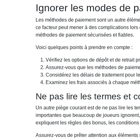
Ignorer les modes de p
Les méthodes de paiement sont un autre élément
ce facteur peut mener à des complications lors
méthodes de paiement sécurisées et fiables.
Voici quelques points à prendre en compte :
Vérifiez les options de dépôt et de retrait 
Assurez-vous que les méthodes de paiemen
Considérez les délais de traitement pour les
Examinez les frais associés à chaque mét
Ne pas lire les termes et c
Un autre piège courant est de ne pas lire les t
importantes que beaucoup de joueurs ignorent, 
expliquent les règles des bonus, les conditions
Assurez-vous de prêter attention aux éléments 